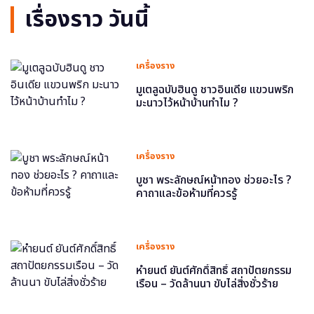
เรื่องราว วันนี้
เครื่องราง
มูเตลูฉบับฮินดู ชาวอินเดีย แขวนพริก
มะนาวไว้หน้าบ้านทำไม ?
เครื่องราง
บูชา พระลักษณ์หน้าทอง ช่วยอะไร ?
คาถาและข้อห้ามที่ควรรู้
เครื่องราง
หำยนต์ ยันต์ศักดิ์สิทธิ์ สถาปัตยกรรม
เรือน – วัดล้านนา ขับไล่สิ่งชั่วร้าย