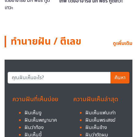
เทพ โดยอาจารย์ มิก พชร ทูตเทวะ
ทำนายฝัน / ตีเลข
ดูเพิ่มเติม
ค้นหา
ความฝันที่เห็นบ่อย
ความฝันเห็นล่าสุด
ฝันเห็นงู
ฝันเห็นแฟนเก่า
ฝันเห็นพญานาค
ฝันเห็นพระสงฆ์
ฝันว่าท้อง
ฝันเห็นช้าง
ฝันเห็นขี้
ฝันว่าตัดผม