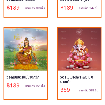
฿189
฿189
ขายแล้ว 180 ชิ้น
ขายแล้ว 242 ชิ้น
วอลเปเปอร์แม่นางกวัก
วอลเปเปอร์พระพิฆเนศ
ปางเด็ก
฿189
ขายแล้ว 155 ชิ้น
฿59
ขายแล้ว 589 ชิ้น