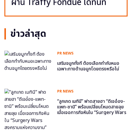
ผ่าน Traffy Fondue ได้ทันที
ข่าวล่าสุด
PR NEWS
เสริมจมูกทั้งที ต้องเลือกทำกับหมอ
เฉพาะทางด้านจมูกโดยตรงหรือไม่
PR NEWS
“ลูกเกด เมทินี” ฟาดสายฮา “ดีเจอ๋อง-
แพท-ซานิ” พร้อมเปลี่ยนโหมดสายลุย
เมื่อเจอภารกิจหินใน “Surgery Wars
สงครามแห่งความงาม” อีพี6