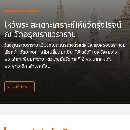
กรุงเทพมหานครฯ
ไหว้พระ สะเดาะเคราะห์ให้ชีวิตรุ่งโรจน์
ณ วัดอรุณราชวราราม
วัดอรุณราชวราราม เป็นวัดโบราณสร้างตั้งแต่สมัยกรุงศรีอยุธยา เดิม
เรียกว่า “วัดมะกอก” แล้วเปลี่ยนมาเป็น “วัดแจ้ง” ในสมัยสมเด็จ
พระเจ้าตากสินมหาราช ต่อมาสมัยรัชกาลที่ 2 พระบาทสมเด็จ
พระพุทธเลิศหล้านภาลัย ..
อ่านเรื่องราว