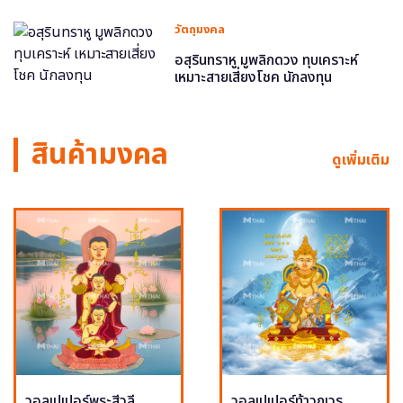
วัตถุมงคล
อสุรินทราหู มูพลิกดวง ทุบเคราะห์
เหมาะสายเสี่ยงโชค นักลงทุน
สินค้ามงคล
ดูเพิ่มเติม
วอลเปเปอร์พระสีวลี
วอลเปเปอร์ท้าวกุเวร