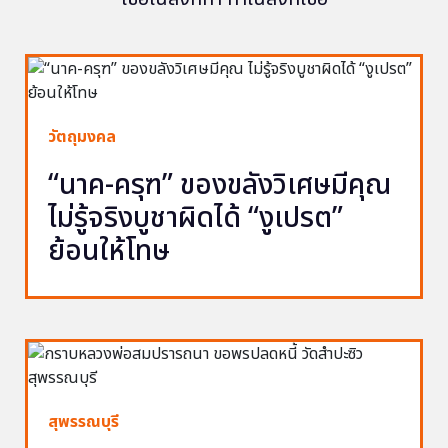
วัตถุมงคล
“นาค-ครุฑ” ของขลังวิเศษมีคุณ
ไม่รู้จริงบูชาผิดได้ “งูเปรต”
ย้อนให้โทษ
สุพรรณบุรี