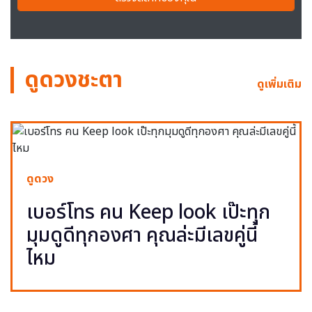
ดูดวงชะตา
ดูเพิ่มเติม
ดูดวง
เบอร์โทร คน Keep look เป๊ะทุก
มุมดูดีทุกองศา คุณล่ะมีเลขคู่นี้
ไหม