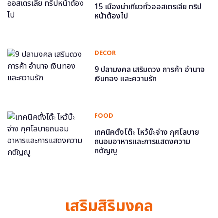
15 เมืองน่าเที่ยวทั่วออสเตรเลีย ทริป
หน้าต้องไป
DECOR
9 ปลามงคล เสริมดวง การค้า อำนาจ
เงินทอง และความรัก
FOOD
เทคนิคตั้งโต๊ะ ไหว้บ๊ะจ่าง กุศโลบาย
ถนอมอาหารและการแสดงความ
กตัญญู
เสริมสิริมงคล