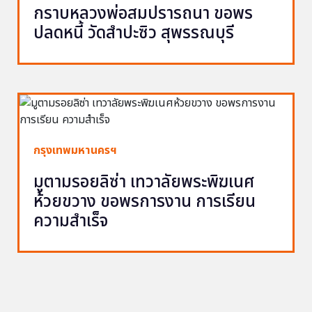
กราบหลวงพ่อสมปรารถนา ขอพร
ปลดหนี้ วัดสำปะซิว สุพรรณบุรี
กรุงเทพมหานครฯ
มูตามรอยลิซ่า เทวาลัยพระพิฆเนศ
ห้วยขวาง ขอพรการงาน การเรียน
ความสำเร็จ