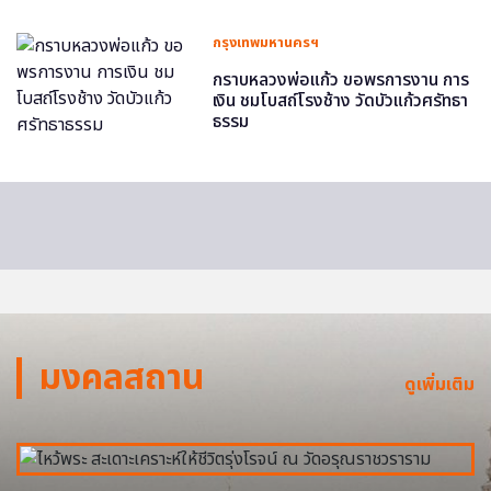
กรุงเทพมหานครฯ
กราบหลวงพ่อแก้ว ขอพรการงาน การ
เงิน ชมโบสถ์โรงช้าง วัดบัวแก้วศรัทธา
ธรรม
มงคลสถาน
ดูเพิ่มเติม