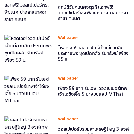
ฤกษ์ดีวันคเณศจตุรถี แจกฟรี!
วอลเปเปอร์พระพิฆเนศ ปางลาลบาคจา
ราชา คเณศ
Wallpaper
โหลดเลย! วอลเปเปอร์เจ้าแม่กวนอิม
ประทานพร ชุดเปิดคลัง รับทรัพย์ เพียง
59 บ.
Wallpaper
เพียง 59 บาท รับเฮง! วอลเปเปอร์เทพ
เจ้าไฉ่ซิงเอี๊ย 5 ปางบนแอป MThai
Wallpaper
วอลเปเปอร์บรมมหาเศรษฐีใหญ่ 3 องค์