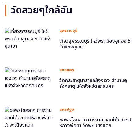
วัดสวยๆใกล้ฉัน
สุพรรณบุรี
เที่ยวสุพรรณบุรี ไหว้พระเมืองอู่ทอง 5
วัดแห่งขุนเขา
สกลนคร
วัดพระธาตุนารายณ์เจงเวง ตำนานอุ
รังคธาตุแห่งจังหวัดสกลนคร
นครปฐม
ขอพรโชคลาภ การงาน ลอดใต้มณฑป
หลวงพ่อทา วัดพะเนียงแตก