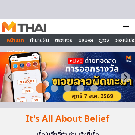
Skip to content
menu
หน้าแรก
ทำนายฝัน
ตรวจหวย
ผลบอล
ดูดวง
วอลเปเปอร
ไลฟ์สไตล์
It's All About Belief
เชื่อในสิ่งที่ทำ ทำในสิ่งที่เชื่อ