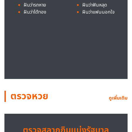
ฝันว่ารถหาย
ฝันว่าฟันหลุด
ฝันว่าได้ทอง
ฝันว่าแฟนนอกใจ
ตรวจหวย
ดูเพิ่มเติม
ตรวจสลากกินแบ่งรัฐบาล