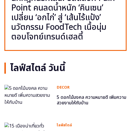
Point คนลดน้ำหนัก ‘คินเซน’
เปลี่ยน ‘อกไก่’ สู่ ‘เส้นไร้แป้ง’
นวัตกรรม FoodTech เนื้อนุ่ม
ตอบโจทย์เทรนด์เฮลตี้
ไลฟ์สไตล์ วันนี้
DECOR
5 ดอกไม้มงคล ความหมายดี เพิ่มความ
สวยงามให้กับบ้าน
ไลฟ์สไตล์