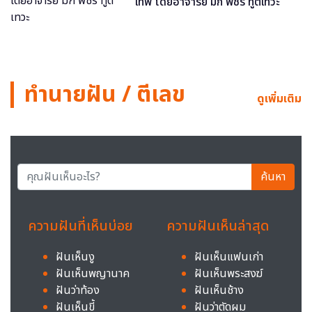
เทพ โดยอาจารย์ มิก พชร ทูตเทวะ
ทำนายฝัน / ตีเลข
ดูเพิ่มเติม
ค้นหา
ความฝันที่เห็นบ่อย
ความฝันเห็นล่าสุด
ฝันเห็นงู
ฝันเห็นแฟนเก่า
ฝันเห็นพญานาค
ฝันเห็นพระสงฆ์
ฝันว่าท้อง
ฝันเห็นช้าง
ฝันเห็นขี้
ฝันว่าตัดผม