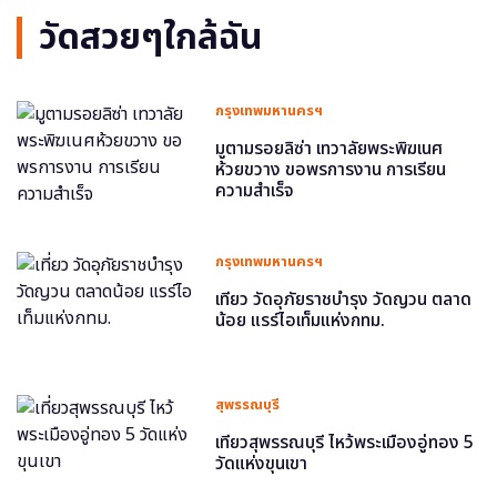
วัดสวยๆใกล้ฉัน
กรุงเทพมหานครฯ
มูตามรอยลิซ่า เทวาลัยพระพิฆเนศ
ห้วยขวาง ขอพรการงาน การเรียน
ความสำเร็จ
กรุงเทพมหานครฯ
เที่ยว วัดอุภัยราชบำรุง วัดญวน ตลาด
น้อย แรร์ไอเท็มแห่งกทม.
สุพรรณบุรี
เที่ยวสุพรรณบุรี ไหว้พระเมืองอู่ทอง 5
วัดแห่งขุนเขา