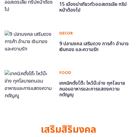
15 เมืองน่าเที่ยวทั่วออสเตรเลีย ทริป
หน้าต้องไป
DECOR
9 ปลามงคล เสริมดวง การค้า อำนาจ
เงินทอง และความรัก
FOOD
เทคนิคตั้งโต๊ะ ไหว้บ๊ะจ่าง กุศโลบาย
ถนอมอาหารและการแสดงความ
กตัญญู
เสริมสิริมงคล