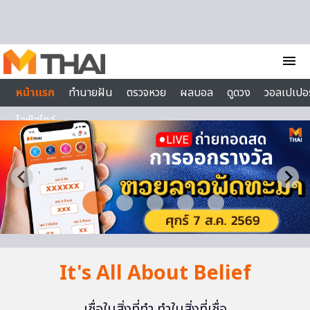
Skip to content
menu
หน้าแรก
ทำนายฝัน
ตรวจหวย
ผลบอล
ดูดวง
วอลเปเปอร
ไลฟ์สไตล์
It's All About Belief
เชื่อในสิ่งที่ทำ ทำในสิ่งที่เชื่อ