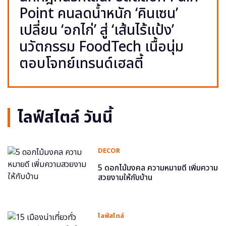
Point คนลดน้ำหนัก ‘คินเซน’
เปลี่ยน ‘อกไก่’ สู่ ‘เส้นไร้แป้ง’
นวัตกรรม FoodTech เนื้อนุ่ม
ตอบโจทย์เทรนด์เฮลตี้
ไลฟ์สไตล์ วันนี้
DECOR
5 ดอกไม้มงคล ความหมายดี เพิ่มความ
สวยงามให้กับบ้าน
ไลฟ์สไตล์