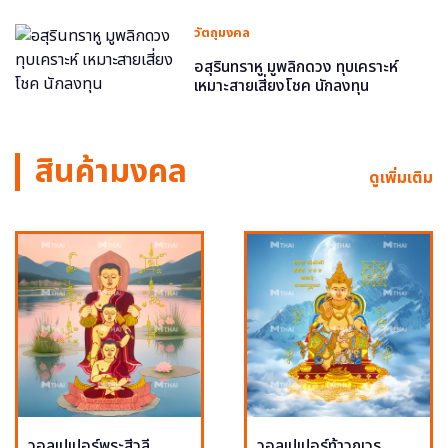
วัตถุมงคล
อสุรินทราหู มูพลิกดวง ทุบเคราะห์
เหมาะสายเสี่ยงโชค นักลงทุน
สินค้ามงคล
ดูเพิ่มเติม
วอลเปเปอร์พระสีวลี
วอลเปเปอร์ท้าวกุเวร