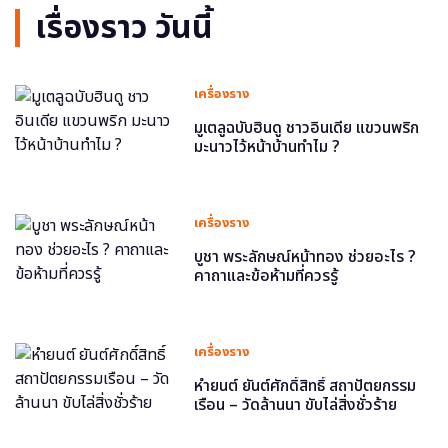
เรื่องราว วันนี้
เครื่องราง
มูเตลูฉบับฮินดู ชาวอินเดีย แขวนพริก
มะนาวไว้หน้าบ้านทำไม ?
เครื่องราง
บูชา พระลักษณ์หน้าทอง ช่วยอะไร ?
คาถาและข้อห้ามที่ควรรู้
เครื่องราง
หำยนต์ ยันต์ศักดิ์สิทธิ์ สถาปัตยกรรม
เรือน – วัดล้านนา ขับไล่สิ่งชั่วร้าย