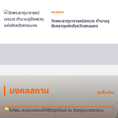
สกลนคร
วัดพระธาตุนารายณ์เจงเวง ตำนานอุ
รังคธาตุแห่งจังหวัดสกลนคร
มงคลสถาน
ดูเพิ่มเติม