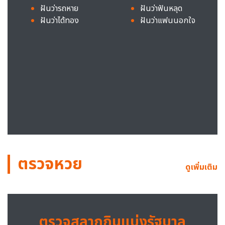
ฝันว่ารถหาย
ฝันว่าฟันหลุด
ฝันว่าได้ทอง
ฝันว่าแฟนนอกใจ
ตรวจหวย
ดูเพิ่มเติม
ตรวจสลากกินแบ่งรัฐบาล