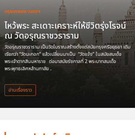
กรุงเทพมหานครฯ
ไหว้พระ สะเดาะเคราะห์ให้ชีวิตรุ่งโรจน์
ณ วัดอรุณราชวราราม
วัดอรุณราชวราราม เป็นวัดโบราณสร้างตั้งแต่สมัยกรุงศรีอยุธยา เดิม
เรียกว่า “วัดมะกอก” แล้วเปลี่ยนมาเป็น “วัดแจ้ง” ในสมัยสมเด็จ
พระเจ้าตากสินมหาราช ต่อมาสมัยรัชกาลที่ 2 พระบาทสมเด็จ
พระพุทธเลิศหล้านภาลัย ..
อ่านเรื่องราว