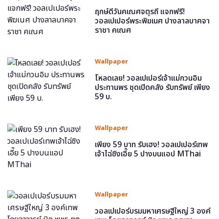
ฤกษ์ดีวันคเณศจตุรถี แจกฟรี!
วอลเปเปอร์พระพิฆเนศ ปางลาลบาคจา
ราชา คเณศ
Wallpaper
โหลดเลย! วอลเปเปอร์เจ้าแม่กวนอิม
ประทานพร ชุดเปิดคลัง รับทรัพย์ เพียง
59 บ.
Wallpaper
เพียง 59 บาท รับเฮง! วอลเปเปอร์เทพ
เจ้าไฉ่ซิงเอี๊ย 5 ปางบนแอป MThai
Wallpaper
วอลเปเปอร์บรมมหาเศรษฐีใหญ่ 3 องค์