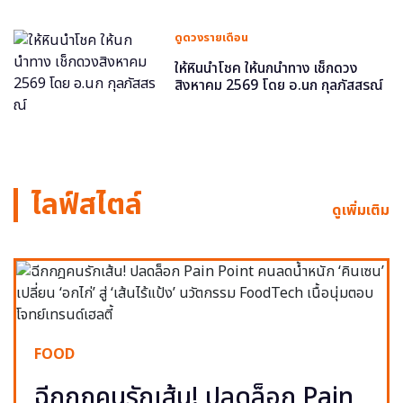
ดูดวงรายเดือน
ให้หินนำโชค ให้นกนำทาง เช็กดวง
สิงหาคม 2569 โดย อ.นก กุลภัสสรณ์
ไลฟ์สไตล์
ดูเพิ่มเติม
FOOD
ฉีกกฎคนรักเส้น! ปลดล็อก Pain