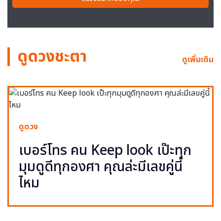
ดูดวงชะตา
ดูเพิ่มเติม
ดูดวง
เบอร์โทร คน Keep look เป๊ะทุก
มุมดูดีทุกองศา คุณล่ะมีเลขคู่นี้
ไหม