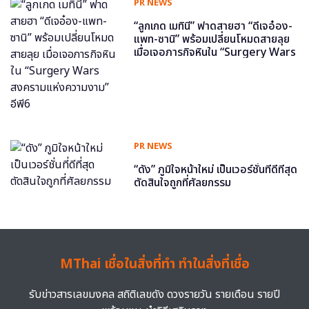
PR NEWS
“ลูกเกด เมทินี” ฟาดสายฮา “ดีเจอ๋อง-
แพท-ซานิ” พร้อมเปลี่ยนโหมดสายลุย
เมื่อเจอภารกิจหินใน “Surgery Wars
สงครามแห่งความงาม” อีพี6
PR NEWS
“ดัง” ภูมิใจหน้าใหม่ เป็นเวอร์ชั่นที่ดีที่สุด
ตัดสินใจถูกที่ศัลยกรรม
MThai เชื่อในสิ่งที่ทำ ทำในสิ่งที่เชื่อ
รับข่าวสารเลขมงคล สถิติเลขดัง ดวงรายวัน รายเดือน รายปี