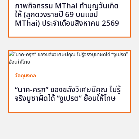
ภาพกิจกรรม MThai ทำบุญวันเกิด
ให้ (ลูกดวงรายปี 69 บนแอป
MThai) ประจำเดือนสิงหาคม 2569
วัตถุมงคล
“นาค-ครุฑ” ของขลังวิเศษมีคุณ ไม่รู้
จริงบูชาผิดได้ “งูเปรต” ย้อนให้โทษ