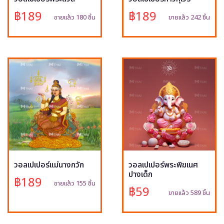
฿189
฿189
ขายแล้ว 180 ชิ้น
ขายแล้ว 242 ชิ้น
วอลเปเปอร์แม่นางกวัก
วอลเปเปอร์พระพิฆเนศ
ปางเด็ก
฿189
ขายแล้ว 155 ชิ้น
฿59
ขายแล้ว 589 ชิ้น