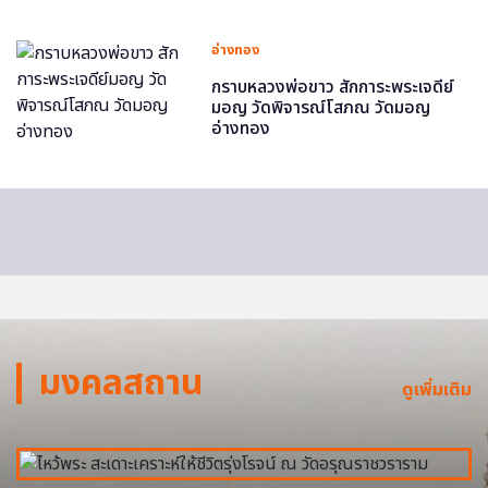
อ่างทอง
กราบหลวงพ่อขาว สักการะพระเจดีย์
มอญ วัดพิจารณ์โสภณ วัดมอญ
อ่างทอง
มงคลสถาน
ดูเพิ่มเติม