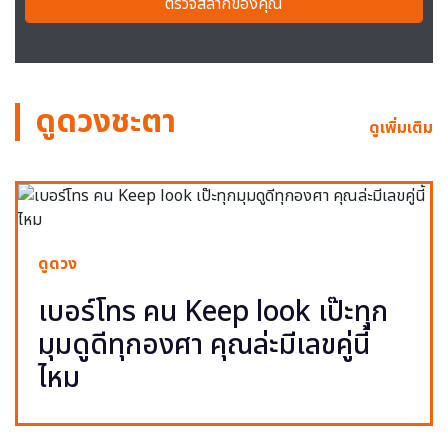
ตรวจสลากของคุณ
ดูดวงชะตา
ดูเพิ่มเติม
ดูดวง
เบอร์โทร คน Keep look เป๊ะทุก
มุมดูดีทุกองศา คุณล่ะมีเลขคู่นี้
ไหม