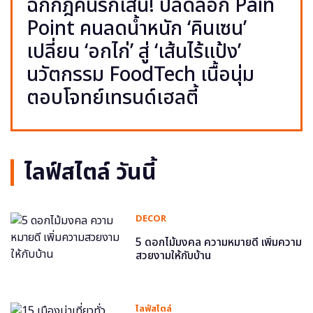
ฉีกกฎคนรักเส้น! ปลดล็อก Pain
Point คนลดน้ำหนัก ‘คินเซน’
เปลี่ยน ‘อกไก่’ สู่ ‘เส้นไร้แป้ง’
นวัตกรรม FoodTech เนื้อนุ่ม
ตอบโจทย์เทรนด์เฮลตี้
ไลฟ์สไตล์ วันนี้
DECOR
5 ดอกไม้มงคล ความหมายดี เพิ่มความ
สวยงามให้กับบ้าน
ไลฟ์สไตล์