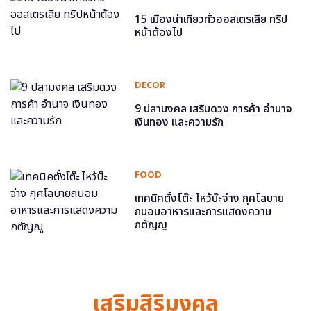
15 เมืองน่าเที่ยวทั่วออสเตรเลีย ทริป
หน้าต้องไป
DECOR
9 ปลามงคล เสริมดวง การค้า อำนาจ
เงินทอง และความรัก
FOOD
เทคนิคตั้งโต๊ะ ไหว้บ๊ะจ่าง กุศโลบาย
ถนอมอาหารและการแสดงความ
กตัญญู
เสริมสิริมงคล