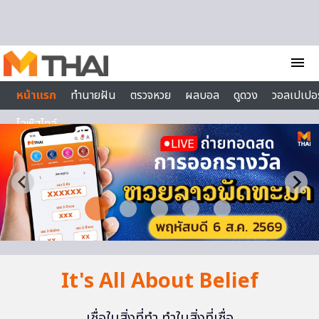
Skip to content
menu
หน้าแรก
ทำนายฝัน
ตรวจหวย
ผลบอล
ดูดวง
วอลเปเปอร
ไลฟ์สไตล์
It's All About Belief
เชื่อในสิ่งที่ทำ ทำในสิ่งที่เชื่อ