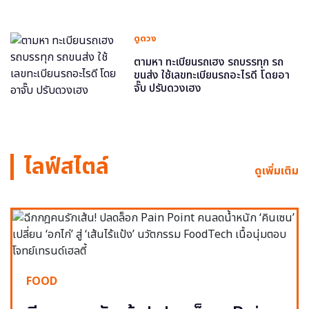
ดูดวง
ตามหา ทะเบียนรถเฮง รถบรรทุก รถ
ขนส่ง ใช้เลขทะเบียนรถอะไรดี โดยอา
จั๊บ ปรับดวงเฮง
ไลฟ์สไตล์
ดูเพิ่มเติม
FOOD