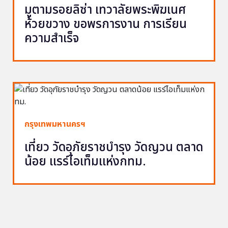
มูตามรอยลิซ่า เทวาลัยพระพิฆเนศ
ห้วยขวาง ขอพรการงาน การเรียน
ความสำเร็จ
กรุงเทพมหานครฯ
เที่ยว วัดอุภัยราชบำรุง วัดญวน ตลาด
น้อย แรร์ไอเท็มแห่งกทม.