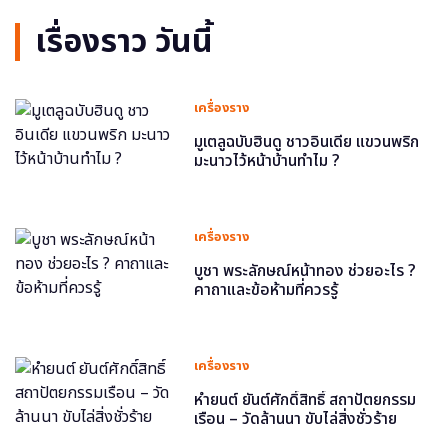
เรื่องราว วันนี้
เครื่องราง
มูเตลูฉบับฮินดู ชาวอินเดีย แขวนพริก
มะนาวไว้หน้าบ้านทำไม ?
เครื่องราง
บูชา พระลักษณ์หน้าทอง ช่วยอะไร ?
คาถาและข้อห้ามที่ควรรู้
เครื่องราง
หำยนต์ ยันต์ศักดิ์สิทธิ์ สถาปัตยกรรม
เรือน – วัดล้านนา ขับไล่สิ่งชั่วร้าย