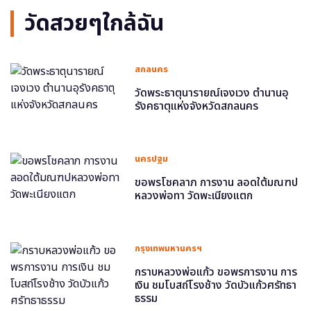
วัดสวยๆใกล้ฉัน
สกลนคร
วัดพระธาตุนารายณ์เจงเวง ตำนานอุ
รังคธาตุแห่งจังหวัดสกลนคร
นครปฐม
ขอพรโชคลาภ การงาน ลอดใต้มณฑป
หลวงพ่อทา วัดพะเนียงแตก
กรุงเทพมหานครฯ
กราบหลวงพ่อแก้ว ขอพรการงาน การ
เงิน ชมโบสถ์โรงช้าง วัดบัวแก้วศรัทธา
ธรรม