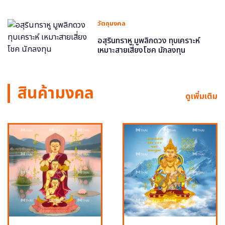
วัตถุมงคล
อสุรินทราหู มูพลิกดวง ทุบเคราะห์
เหมาะสายเสี่ยงโชค นักลงทุน
สินค้ามงคล
ดูเพิ่มเติม