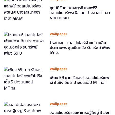
ฤกษ์ดีวันคเณศจตุรถี แจกฟรี!
วอลเปเปอร์พระพิฆเนศ ปางลาลบาคจา
ราชา คเณศ
Wallpaper
โหลดเลย! วอลเปเปอร์เจ้าแม่กวนอิม
ประทานพร ชุดเปิดคลัง รับทรัพย์ เพียง
59 บ.
Wallpaper
เพียง 59 บาท รับเฮง! วอลเปเปอร์เทพ
เจ้าไฉ่ซิงเอี๊ย 5 ปางบนแอป MThai
Wallpaper
วอลเปเปอร์บรมมหาเศรษฐีใหญ่ 3 องค์