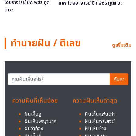
เทพ โดยอาจารย์ มิก พชร ทูตเทวะ
ทำนายฝัน / ตีเลข
ดูเพิ่มเติม
ค้นหา
ความฝันที่เห็นบ่อย
ความฝันเห็นล่าสุด
ฝันเห็นงู
ฝันเห็นแฟนเก่า
ฝันเห็นพญานาค
ฝันเห็นพระสงฆ์
ฝันว่าท้อง
ฝันเห็นช้าง
ฝันเห็นขี้
ฝันว่าตัดผม