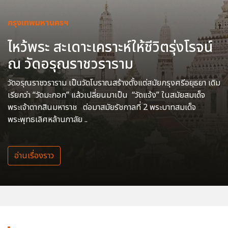
กรุงเทพมหานครฯ
ไหว้พระ สะเดาะเคราะห์ให้ชีวิตรุ่งโรจน์
ณ วัดอรุณราชวราราม
วัดอรุณราชวราราม เป็นวัดโบราณสร้างตั้งแต่สมัยกรุงศรีอยุธยา เดิม
เรียกว่า “วัดมะกอก” แล้วเปลี่ยนมาเป็น “วัดแจ้ง” ในสมัยสมเด็จ
พระเจ้าตากสินมหาราช ต่อมาสมัยรัชกาลที่ 2 พระบาทสมเด็จ
พระพุทธเลิศหล้านภาลัย ..
อ่านเรื่องราว