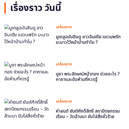
เรื่องราว วันนี้
เครื่องราง
มูเตลูฉบับฮินดู ชาวอินเดีย แขวนพริก
มะนาวไว้หน้าบ้านทำไม ?
เครื่องราง
บูชา พระลักษณ์หน้าทอง ช่วยอะไร ?
คาถาและข้อห้ามที่ควรรู้
เครื่องราง
หำยนต์ ยันต์ศักดิ์สิทธิ์ สถาปัตยกรรม
เรือน – วัดล้านนา ขับไล่สิ่งชั่วร้าย