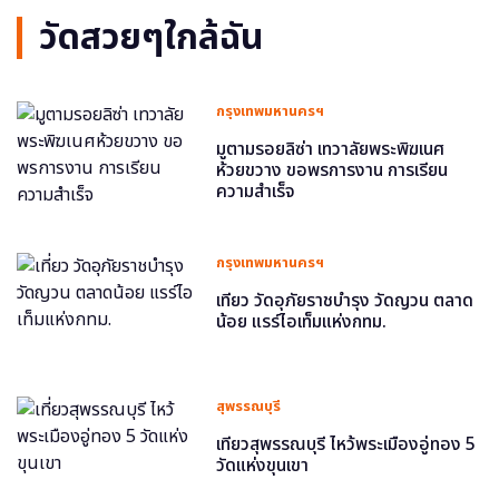
วัดสวยๆใกล้ฉัน
กรุงเทพมหานครฯ
มูตามรอยลิซ่า เทวาลัยพระพิฆเนศ
ห้วยขวาง ขอพรการงาน การเรียน
ความสำเร็จ
กรุงเทพมหานครฯ
เที่ยว วัดอุภัยราชบำรุง วัดญวน ตลาด
น้อย แรร์ไอเท็มแห่งกทม.
สุพรรณบุรี
เที่ยวสุพรรณบุรี ไหว้พระเมืองอู่ทอง 5
วัดแห่งขุนเขา