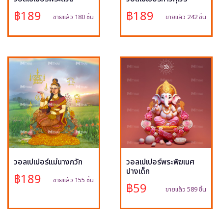
฿189
฿189
ขายแล้ว 180 ชิ้น
ขายแล้ว 242 ชิ้น
วอลเปเปอร์แม่นางกวัก
วอลเปเปอร์พระพิฆเนศ
ปางเด็ก
฿189
ขายแล้ว 155 ชิ้น
฿59
ขายแล้ว 589 ชิ้น