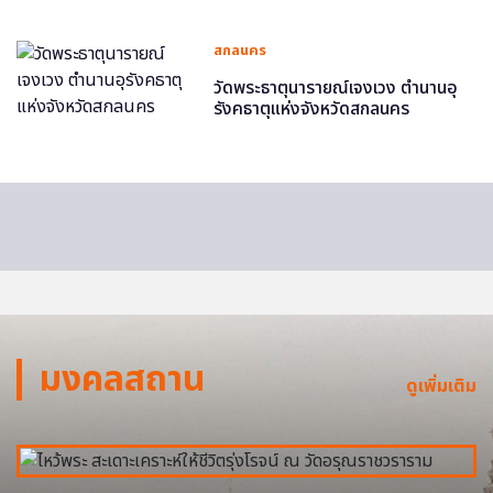
สกลนคร
วัดพระธาตุนารายณ์เจงเวง ตำนานอุ
รังคธาตุแห่งจังหวัดสกลนคร
มงคลสถาน
ดูเพิ่มเติม