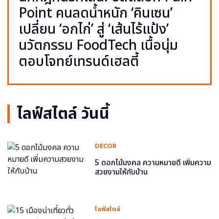
Point คนลดน้ำหนัก ‘คินเซน’
เปลี่ยน ‘อกไก่’ สู่ ‘เส้นไร้แป้ง’
นวัตกรรม FoodTech เนื้อนุ่ม
ตอบโจทย์เทรนด์เฮลตี้
ไลฟ์สไตล์ วันนี้
DECOR
5 ดอกไม้มงคล ความหมายดี เพิ่มความ
สวยงามให้กับบ้าน
ไลฟ์สไตล์