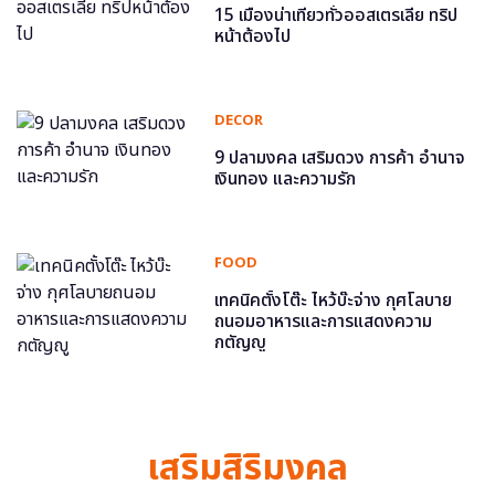
15 เมืองน่าเที่ยวทั่วออสเตรเลีย ทริป
หน้าต้องไป
DECOR
9 ปลามงคล เสริมดวง การค้า อำนาจ
เงินทอง และความรัก
FOOD
เทคนิคตั้งโต๊ะ ไหว้บ๊ะจ่าง กุศโลบาย
ถนอมอาหารและการแสดงความ
กตัญญู
เสริมสิริมงคล