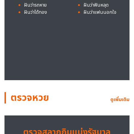
ฝันว่ารถหาย
ฝันว่าฟันหลุด
ฝันว่าได้ทอง
ฝันว่าแฟนนอกใจ
ตรวจหวย
ดูเพิ่มเติม
ตรวจสลากกินแบ่งรัฐบาล