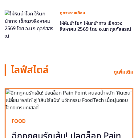
ดูดวงรายเดือน
ให้หินนำโชค ให้นกนำทาง เช็กดวง
สิงหาคม 2569 โดย อ.นก กุลภัสสรณ์
ไลฟ์สไตล์
ดูเพิ่มเติม
FOOD
ฉีกกฎคนรักเส้น! ปลดล็อก Pain