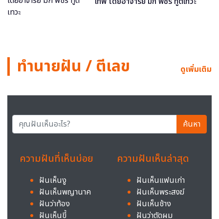
เทพ โดยอาจารย์ มิก พชร ทูตเทวะ
ทำนายฝัน / ตีเลข
ดูเพิ่มเติม
ค้นหา
ความฝันที่เห็นบ่อย
ความฝันเห็นล่าสุด
ฝันเห็นงู
ฝันเห็นแฟนเก่า
ฝันเห็นพญานาค
ฝันเห็นพระสงฆ์
ฝันว่าท้อง
ฝันเห็นช้าง
ฝันเห็นขี้
ฝันว่าตัดผม