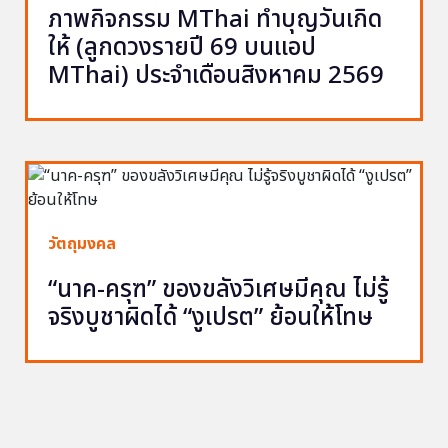
ภาพกิจกรรม MThai ทำบุญวันเกิด
ให้ (ลูกดวงรายปี 69 บนแอป
MThai) ประจำเดือนสิงหาคม 2569
วัตถุมงคล
“นาค-ครุฑ” ของขลังวิเศษมีคุณ ไม่รู้
จริงบูชาผิดได้ “งูเปรต” ย้อนให้โทษ