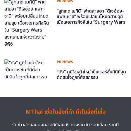
PR NEWS
“ลูกเกด เมทินี” ฟาดสายฮา “ดีเจอ๋อง-
แพท-ซานิ” พร้อมเปลี่ยนโหมดสายลุย
เมื่อเจอภารกิจหินใน “Surgery Wars
สงครามแห่งความงาม” อีพี6
PR NEWS
“ดัง” ภูมิใจหน้าใหม่ เป็นเวอร์ชั่นที่ดีที่สุด
ตัดสินใจถูกที่ศัลยกรรม
MThai เชื่อในสิ่งที่ทำ ทำในสิ่งที่เชื่อ
รับข่าวสารเลขมงคล สถิติเลขดัง ดวงรายวัน รายเดือน รายปี