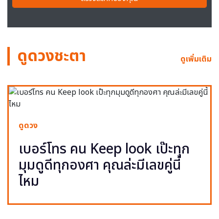
ดูดวงชะตา
ดูเพิ่มเติม
ดูดวง
เบอร์โทร คน Keep look เป๊ะทุก
มุมดูดีทุกองศา คุณล่ะมีเลขคู่นี้
ไหม