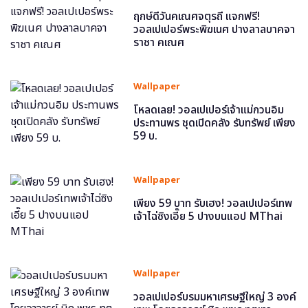
ฤกษ์ดีวันคเณศจตุรถี แจกฟรี!
วอลเปเปอร์พระพิฆเนศ ปางลาลบาคจา
ราชา คเณศ
Wallpaper
โหลดเลย! วอลเปเปอร์เจ้าแม่กวนอิม
ประทานพร ชุดเปิดคลัง รับทรัพย์ เพียง
59 บ.
Wallpaper
เพียง 59 บาท รับเฮง! วอลเปเปอร์เทพ
เจ้าไฉ่ซิงเอี๊ย 5 ปางบนแอป MThai
Wallpaper
วอลเปเปอร์บรมมหาเศรษฐีใหญ่ 3 องค์