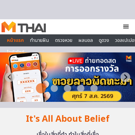
Skip to content
menu
หน้าแรก
ทำนายฝัน
ตรวจหวย
ผลบอล
ดูดวง
วอลเปเปอร
ไลฟ์สไตล์
It's All About Belief
เชื่อในสิ่งที่ทำ ทำในสิ่งที่เชื่อ