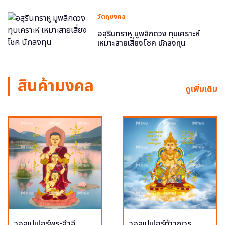
วัตถุมงคล
อสุรินทราหู มูพลิกดวง ทุบเคราะห์
เหมาะสายเสี่ยงโชค นักลงทุน
สินค้ามงคล
ดูเพิ่มเติม
วอลเปเปอร์พระสีวลี
วอลเปเปอร์ท้าวกุเวร