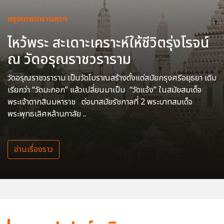
กรุงเทพมหานครฯ
ไหว้พระ สะเดาะเคราะห์ให้ชีวิตรุ่งโรจน์
ณ วัดอรุณราชวราราม
วัดอรุณราชวราราม เป็นวัดโบราณสร้างตั้งแต่สมัยกรุงศรีอยุธยา เดิม
เรียกว่า “วัดมะกอก” แล้วเปลี่ยนมาเป็น “วัดแจ้ง” ในสมัยสมเด็จ
พระเจ้าตากสินมหาราช ต่อมาสมัยรัชกาลที่ 2 พระบาทสมเด็จ
พระพุทธเลิศหล้านภาลัย ..
อ่านเรื่องราว