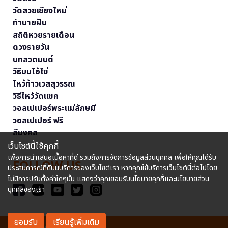
วัดสวยเชียงใหม่
ทำนายฝัน
สถิติหวยรายเดือน
ดวงรายวัน
บทสวดมนต์
วิธีบนไอ้ไข่
ไหว้ท้าวเวสสุวรรณ
วิธีไหว้วัดแขก
วอลเปเปอร์พระแม่ลักษมี
วอลเปเปอร์ ฟรี
สีมงคล
เว็บไซต์นี้ใช้คุกกี้
เพื่อการนำเสนอเนื้อหาที่ดี รวมถึงการจัดการข้อมูลส่วนบุคคล เพื่อให้คุณได้รับ
FOLLOW US
ประสบการณ์ที่ดีบนบริการของเว็บไซต์เรา หากคุณใช้บริการเว็บไซต์นี้ต่อไปโดย
ไม่มีการปรับตั้งค่าใดๆนั้น แสดงว่าคุณยอมรับนโยบายคุกกี้และนโยบายส่วน
บุคคลของเรา
ยอมรับ
เรียนรู้เพิ่มเติม