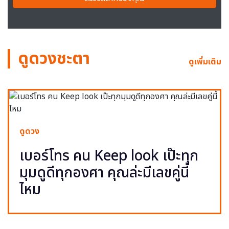
ดูดวงชะตา
ดูเพิ่มเติม
ดูดวง
เบอร์โทร คน Keep look เป๊ะทุก
มุมดูดีทุกองศา คุณล่ะมีเลขคู่นี้
ไหม