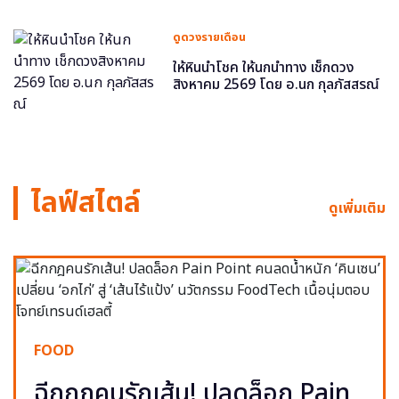
ดูดวงรายเดือน
ให้หินนำโชค ให้นกนำทาง เช็กดวง
สิงหาคม 2569 โดย อ.นก กุลภัสสรณ์
ไลฟ์สไตล์
ดูเพิ่มเติม
FOOD
ฉีกกฎคนรักเส้น! ปลดล็อก Pain