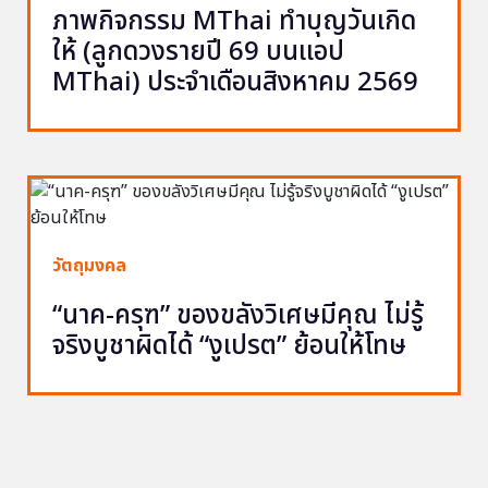
ภาพกิจกรรม MThai ทำบุญวันเกิด
ให้ (ลูกดวงรายปี 69 บนแอป
MThai) ประจำเดือนสิงหาคม 2569
วัตถุมงคล
“นาค-ครุฑ” ของขลังวิเศษมีคุณ ไม่รู้
จริงบูชาผิดได้ “งูเปรต” ย้อนให้โทษ