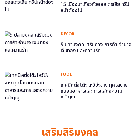
15 เมืองน่าเที่ยวทั่วออสเตรเลีย ทริป
หน้าต้องไป
DECOR
9 ปลามงคล เสริมดวง การค้า อำนาจ
เงินทอง และความรัก
FOOD
เทคนิคตั้งโต๊ะ ไหว้บ๊ะจ่าง กุศโลบาย
ถนอมอาหารและการแสดงความ
กตัญญู
เสริมสิริมงคล