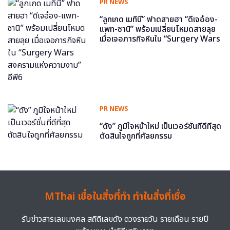
PR NEWS
“ลูกเกด เมทินี” ฟาดสายฮา “ดีเจอ๋อง-
แพท-ซานิ” พร้อมเปลี่ยนโหมดสายลุย
เมื่อเจอภารกิจหินใน “Surgery Wars
สงครามแห่งความงาม” อีพี6
PR NEWS
“ดัง” ภูมิใจหน้าใหม่ เป็นเวอร์ชั่นที่ดีที่สุด
ตัดสินใจถูกที่ศัลยกรรม
MThai เชื่อในสิ่งที่ทำ ทำในสิ่งที่เชื่อ
รับข่าวสารเลขมงคล สถิติเลขดัง ดวงรายวัน รายเดือน รายปี