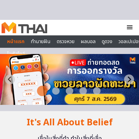
Skip to content
menu
หน้าแรก
ทำนายฝัน
ตรวจหวย
ผลบอล
ดูดวง
วอลเปเปอร
ไลฟ์สไตล์
It's All About Belief
เชื่อในสิ่งที่ทำ ทำในสิ่งที่เชื่อ