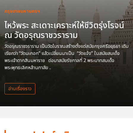
กรุงเทพมหานครฯ
ไหว้พระ สะเดาะเคราะห์ให้ชีวิตรุ่งโรจน์
ณ วัดอรุณราชวราราม
วัดอรุณราชวราราม เป็นวัดโบราณสร้างตั้งแต่สมัยกรุงศรีอยุธยา เดิม
เรียกว่า “วัดมะกอก” แล้วเปลี่ยนมาเป็น “วัดแจ้ง” ในสมัยสมเด็จ
พระเจ้าตากสินมหาราช ต่อมาสมัยรัชกาลที่ 2 พระบาทสมเด็จ
พระพุทธเลิศหล้านภาลัย ..
อ่านเรื่องราว