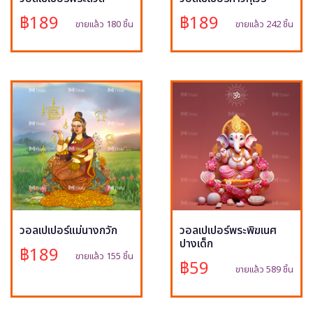
฿189
฿189
ขายแล้ว 180 ชิ้น
ขายแล้ว 242 ชิ้น
วอลเปเปอร์แม่นางกวัก
วอลเปเปอร์พระพิฆเนศ
ปางเด็ก
฿189
ขายแล้ว 155 ชิ้น
฿59
ขายแล้ว 589 ชิ้น