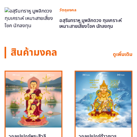
วัตถุมงคล
อสุรินทราหู มูพลิกดวง ทุบเคราะห์
เหมาะสายเสี่ยงโชค นักลงทุน
สินค้ามงคล
ดูเพิ่มเติม
วอลเปเปอร์พระสีวลี
วอลเปเปอร์ท้าวกุเวร