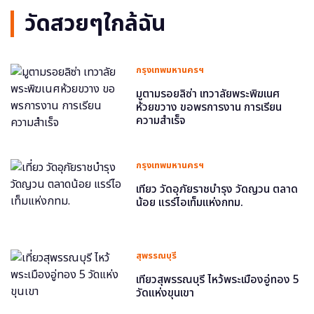
วัดสวยๆใกล้ฉัน
กรุงเทพมหานครฯ
มูตามรอยลิซ่า เทวาลัยพระพิฆเนศ
ห้วยขวาง ขอพรการงาน การเรียน
ความสำเร็จ
กรุงเทพมหานครฯ
เที่ยว วัดอุภัยราชบำรุง วัดญวน ตลาด
น้อย แรร์ไอเท็มแห่งกทม.
สุพรรณบุรี
เที่ยวสุพรรณบุรี ไหว้พระเมืองอู่ทอง 5
วัดแห่งขุนเขา