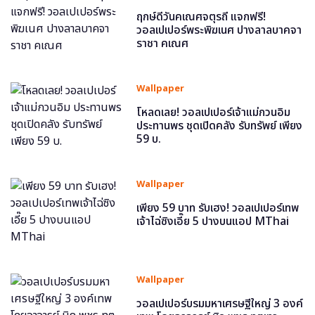
ฤกษ์ดีวันคเณศจตุรถี แจกฟรี!
วอลเปเปอร์พระพิฆเนศ ปางลาลบาคจา
ราชา คเณศ
Wallpaper
โหลดเลย! วอลเปเปอร์เจ้าแม่กวนอิม
ประทานพร ชุดเปิดคลัง รับทรัพย์ เพียง
59 บ.
Wallpaper
เพียง 59 บาท รับเฮง! วอลเปเปอร์เทพ
เจ้าไฉ่ซิงเอี๊ย 5 ปางบนแอป MThai
Wallpaper
วอลเปเปอร์บรมมหาเศรษฐีใหญ่ 3 องค์