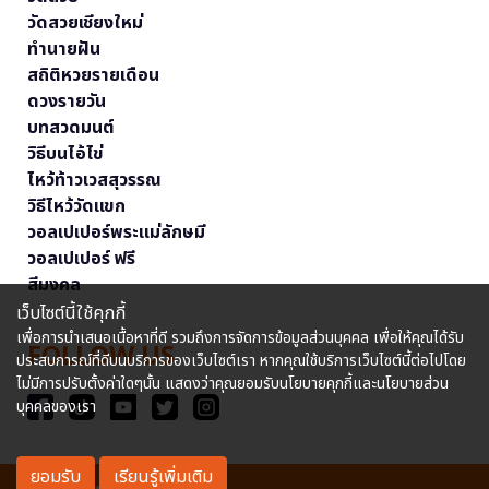
วัดสวยเชียงใหม่
ทำนายฝัน
สถิติหวยรายเดือน
ดวงรายวัน
บทสวดมนต์
วิธีบนไอ้ไข่
ไหว้ท้าวเวสสุวรรณ
วิธีไหว้วัดแขก
วอลเปเปอร์พระแม่ลักษมี
วอลเปเปอร์ ฟรี
สีมงคล
เว็บไซต์นี้ใช้คุกกี้
เพื่อการนำเสนอเนื้อหาที่ดี รวมถึงการจัดการข้อมูลส่วนบุคคล เพื่อให้คุณได้รับ
FOLLOW US
ประสบการณ์ที่ดีบนบริการของเว็บไซต์เรา หากคุณใช้บริการเว็บไซต์นี้ต่อไปโดย
ไม่มีการปรับตั้งค่าใดๆนั้น แสดงว่าคุณยอมรับนโยบายคุกกี้และนโยบายส่วน
บุคคลของเรา
ยอมรับ
เรียนรู้เพิ่มเติม