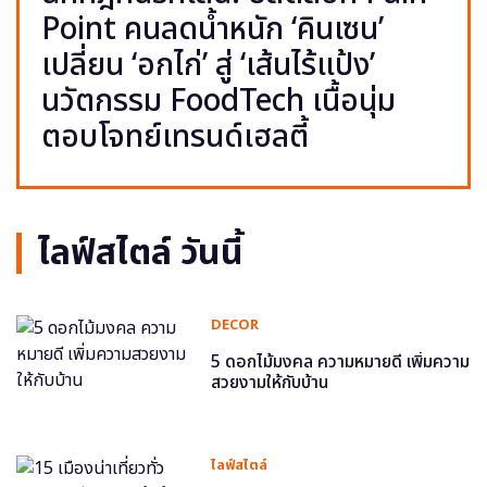
Point คนลดน้ำหนัก ‘คินเซน’
เปลี่ยน ‘อกไก่’ สู่ ‘เส้นไร้แป้ง’
นวัตกรรม FoodTech เนื้อนุ่ม
ตอบโจทย์เทรนด์เฮลตี้
ไลฟ์สไตล์ วันนี้
DECOR
5 ดอกไม้มงคล ความหมายดี เพิ่มความ
สวยงามให้กับบ้าน
ไลฟ์สไตล์