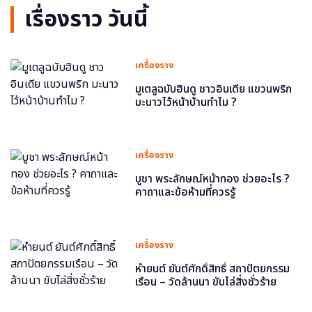
เรื่องราว วันนี้
เครื่องราง
มูเตลูฉบับฮินดู ชาวอินเดีย แขวนพริก
มะนาวไว้หน้าบ้านทำไม ?
เครื่องราง
บูชา พระลักษณ์หน้าทอง ช่วยอะไร ?
คาถาและข้อห้ามที่ควรรู้
เครื่องราง
หำยนต์ ยันต์ศักดิ์สิทธิ์ สถาปัตยกรรม
เรือน – วัดล้านนา ขับไล่สิ่งชั่วร้าย