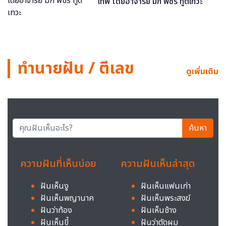
เทพ โดยอาจารย์ มิก พชร ทูตเทวะ
ทำนายฝัน / ตีเลข
ดูเพิ่มเติม
ค้นหา
ความฝันที่เห็นบ่อย
ความฝันเห็นล่าสุด
ฝันเห็นงู
ฝันเห็นแฟนเก่า
ฝันเห็นพญานาค
ฝันเห็นพระสงฆ์
ฝันว่าท้อง
ฝันเห็นช้าง
ฝันเห็นขี้
ฝันว่าตัดผม