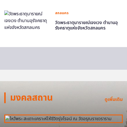
สกลนคร
วัดพระธาตุนารายณ์เจงเวง ตำนานอุ
รังคธาตุแห่งจังหวัดสกลนคร
มงคลสถาน
ดูเพิ่มเติม