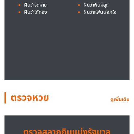
ฝันว่ารถหาย
ฝันว่าฟันหลุด
ฝันว่าได้ทอง
ฝันว่าแฟนนอกใจ
ตรวจหวย
ดูเพิ่มเติม
ตรวจสลากกินแบ่งรัฐบาล