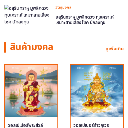
วัตถุมงคล
อสุรินทราหู มูพลิกดวง ทุบเคราะห์
เหมาะสายเสี่ยงโชค นักลงทุน
สินค้ามงคล
ดูเพิ่มเติม
วอลเปเปอร์พระสีวลี
วอลเปเปอร์ท้าวกุเวร