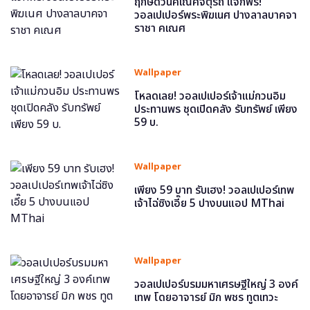
ฤกษ์ดีวันคเณศจตุรถี แจกฟรี!
วอลเปเปอร์พระพิฆเนศ ปางลาลบาคจา
ราชา คเณศ
Wallpaper
โหลดเลย! วอลเปเปอร์เจ้าแม่กวนอิม
ประทานพร ชุดเปิดคลัง รับทรัพย์ เพียง
59 บ.
Wallpaper
เพียง 59 บาท รับเฮง! วอลเปเปอร์เทพ
เจ้าไฉ่ซิงเอี๊ย 5 ปางบนแอป MThai
Wallpaper
วอลเปเปอร์บรมมหาเศรษฐีใหญ่ 3 องค์
เทพ โดยอาจารย์ มิก พชร ทูตเทวะ