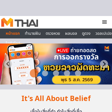
Skip to content
menu
หน้าแรก
ทำนายฝัน
ตรวจหวย
ผลบอล
ดูดวง
วอลเปเปอร
ไลฟ์สไตล์
It's All About Belief
เชื่อในสิ่งที่ทำ ทำในสิ่งที่เชื่อ