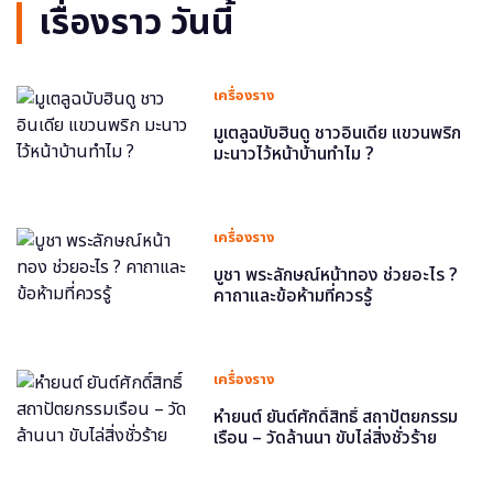
เรื่องราว วันนี้
เครื่องราง
มูเตลูฉบับฮินดู ชาวอินเดีย แขวนพริก
มะนาวไว้หน้าบ้านทำไม ?
เครื่องราง
บูชา พระลักษณ์หน้าทอง ช่วยอะไร ?
คาถาและข้อห้ามที่ควรรู้
เครื่องราง
หำยนต์ ยันต์ศักดิ์สิทธิ์ สถาปัตยกรรม
เรือน – วัดล้านนา ขับไล่สิ่งชั่วร้าย