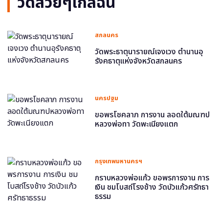
วัดสวยๆใกล้ฉัน
สกลนคร
วัดพระธาตุนารายณ์เจงเวง ตำนานอุ
รังคธาตุแห่งจังหวัดสกลนคร
นครปฐม
ขอพรโชคลาภ การงาน ลอดใต้มณฑป
หลวงพ่อทา วัดพะเนียงแตก
กรุงเทพมหานครฯ
กราบหลวงพ่อแก้ว ขอพรการงาน การ
เงิน ชมโบสถ์โรงช้าง วัดบัวแก้วศรัทธา
ธรรม