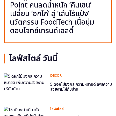
Point คนลดน้ำหนัก ‘คินเซน’
เปลี่ยน ‘อกไก่’ สู่ ‘เส้นไร้แป้ง’
นวัตกรรม FoodTech เนื้อนุ่ม
ตอบโจทย์เทรนด์เฮลตี้
ไลฟ์สไตล์ วันนี้
DECOR
5 ดอกไม้มงคล ความหมายดี เพิ่มความ
สวยงามให้กับบ้าน
ไลฟ์สไตล์