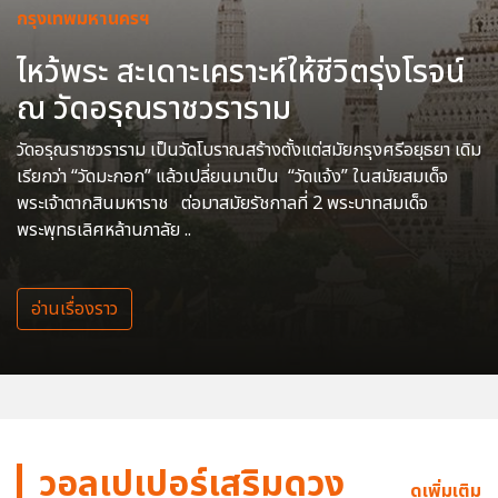
กรุงเทพมหานครฯ
ไหว้พระ สะเดาะเคราะห์ให้ชีวิตรุ่งโรจน์
ณ วัดอรุณราชวราราม
วัดอรุณราชวราราม เป็นวัดโบราณสร้างตั้งแต่สมัยกรุงศรีอยุธยา เดิม
เรียกว่า “วัดมะกอก” แล้วเปลี่ยนมาเป็น “วัดแจ้ง” ในสมัยสมเด็จ
พระเจ้าตากสินมหาราช ต่อมาสมัยรัชกาลที่ 2 พระบาทสมเด็จ
พระพุทธเลิศหล้านภาลัย ..
อ่านเรื่องราว
วอลเปเปอร์เสริมดวง
ดูเพิ่มเติม