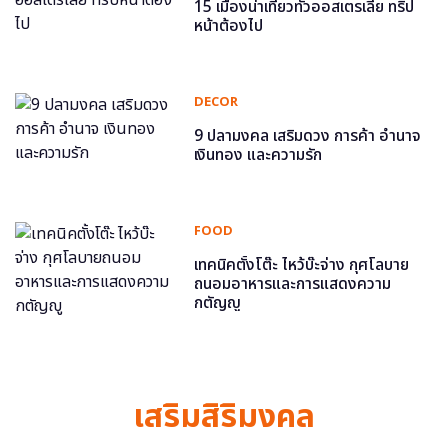
15 เมืองน่าเที่ยวทั่วออสเตรเลีย ทริป
หน้าต้องไป
DECOR
9 ปลามงคล เสริมดวง การค้า อำนาจ
เงินทอง และความรัก
FOOD
เทคนิคตั้งโต๊ะ ไหว้บ๊ะจ่าง กุศโลบาย
ถนอมอาหารและการแสดงความ
กตัญญู
เสริมสิริมงคล