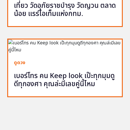
เที่ยว วัดอุภัยราชบำรุง วัดญวน ตลาด
น้อย แรร์ไอเท็มแห่งกทม.
ดูดวง
เบอร์โทร คน Keep look เป๊ะทุกมุมดู
ดีทุกองศา คุณล่ะมีเลขคู่นี้ไหม