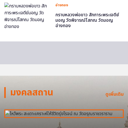
อ่างทอง
กราบหลวงพ่อขาว สักการะพระเจดีย์
มอญ วัดพิจารณ์โสภณ วัดมอญ
อ่างทอง
มงคลสถาน
ดูเพิ่มเติม