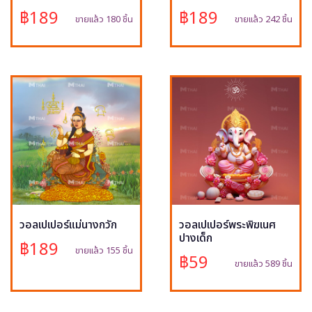
฿189
฿189
ขายแล้ว 180 ชิ้น
ขายแล้ว 242 ชิ้น
วอลเปเปอร์แม่นางกวัก
วอลเปเปอร์พระพิฆเนศ
ปางเด็ก
฿189
ขายแล้ว 155 ชิ้น
฿59
ขายแล้ว 589 ชิ้น