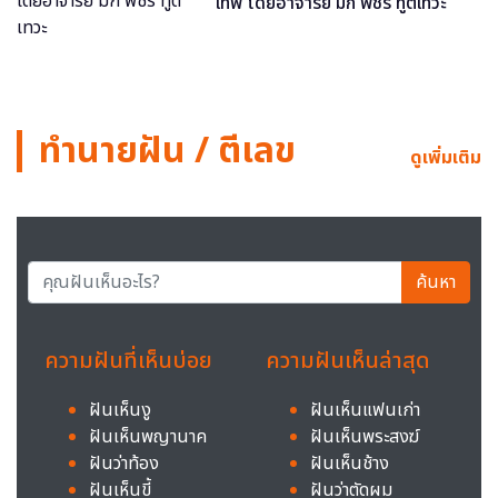
เทพ โดยอาจารย์ มิก พชร ทูตเทวะ
ทำนายฝัน / ตีเลข
ดูเพิ่มเติม
ค้นหา
ความฝันที่เห็นบ่อย
ความฝันเห็นล่าสุด
ฝันเห็นงู
ฝันเห็นแฟนเก่า
ฝันเห็นพญานาค
ฝันเห็นพระสงฆ์
ฝันว่าท้อง
ฝันเห็นช้าง
ฝันเห็นขี้
ฝันว่าตัดผม