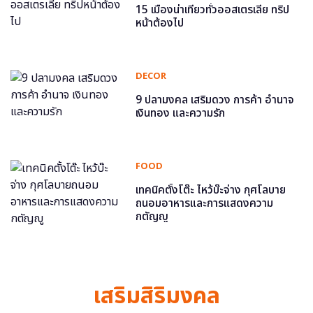
15 เมืองน่าเที่ยวทั่วออสเตรเลีย ทริป
หน้าต้องไป
DECOR
9 ปลามงคล เสริมดวง การค้า อำนาจ
เงินทอง และความรัก
FOOD
เทคนิคตั้งโต๊ะ ไหว้บ๊ะจ่าง กุศโลบาย
ถนอมอาหารและการแสดงความ
กตัญญู
เสริมสิริมงคล