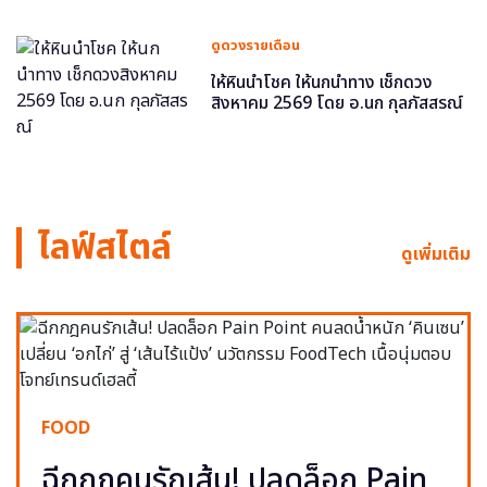
ดูดวงรายเดือน
ให้หินนำโชค ให้นกนำทาง เช็กดวง
สิงหาคม 2569 โดย อ.นก กุลภัสสรณ์
ไลฟ์สไตล์
ดูเพิ่มเติม
FOOD
ฉีกกฎคนรักเส้น! ปลดล็อก Pain