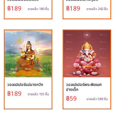
฿189
฿189
ขายแล้ว 180 ชิ้น
ขายแล้ว 242 ชิ้น
วอลเปเปอร์แม่นางกวัก
วอลเปเปอร์พระพิฆเนศ
ปางเด็ก
฿189
ขายแล้ว 155 ชิ้น
฿59
ขายแล้ว 589 ชิ้น