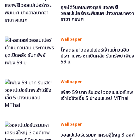
ฤกษ์ดีวันคเณศจตุรถี แจกฟรี!
วอลเปเปอร์พระพิฆเนศ ปางลาลบาคจา
ราชา คเณศ
Wallpaper
โหลดเลย! วอลเปเปอร์เจ้าแม่กวนอิม
ประทานพร ชุดเปิดคลัง รับทรัพย์ เพียง
59 บ.
Wallpaper
เพียง 59 บาท รับเฮง! วอลเปเปอร์เทพ
เจ้าไฉ่ซิงเอี๊ย 5 ปางบนแอป MThai
Wallpaper
วอลเปเปอร์บรมมหาเศรษฐีใหญ่ 3 องค์