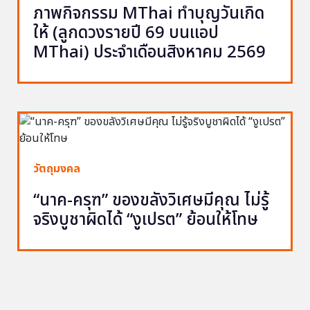
ภาพกิจกรรม MThai ทำบุญวันเกิด
ให้ (ลูกดวงรายปี 69 บนแอป
MThai) ประจำเดือนสิงหาคม 2569
วัตถุมงคล
“นาค-ครุฑ” ของขลังวิเศษมีคุณ ไม่รู้
จริงบูชาผิดได้ “งูเปรต” ย้อนให้โทษ