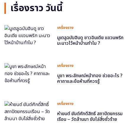
เรื่องราว วันนี้
เครื่องราง
มูเตลูฉบับฮินดู ชาวอินเดีย แขวนพริก
มะนาวไว้หน้าบ้านทำไม ?
เครื่องราง
บูชา พระลักษณ์หน้าทอง ช่วยอะไร ?
คาถาและข้อห้ามที่ควรรู้
เครื่องราง
หำยนต์ ยันต์ศักดิ์สิทธิ์ สถาปัตยกรรม
เรือน – วัดล้านนา ขับไล่สิ่งชั่วร้าย