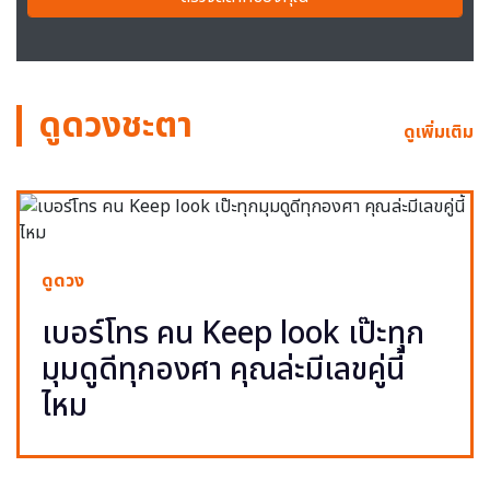
ดูดวงชะตา
ดูเพิ่มเติม
ดูดวง
เบอร์โทร คน Keep look เป๊ะทุก
มุมดูดีทุกองศา คุณล่ะมีเลขคู่นี้
ไหม