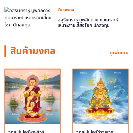
วัตถุมงคล
อสุรินทราหู มูพลิกดวง ทุบเคราะห์
เหมาะสายเสี่ยงโชค นักลงทุน
สินค้ามงคล
ดูเพิ่มเติม
วอลเปเปอร์พระสีวลี
วอลเปเปอร์ท้าวกุเวร