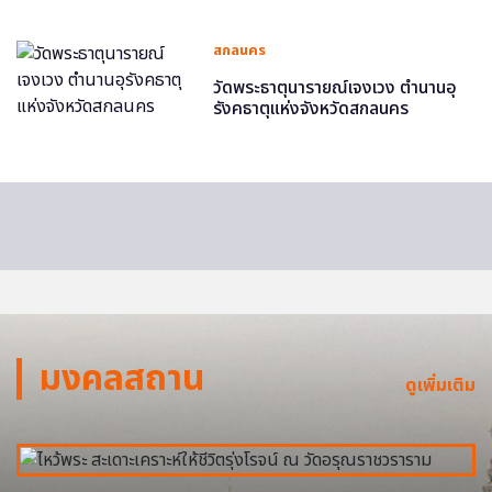
สกลนคร
วัดพระธาตุนารายณ์เจงเวง ตำนานอุ
รังคธาตุแห่งจังหวัดสกลนคร
มงคลสถาน
ดูเพิ่มเติม