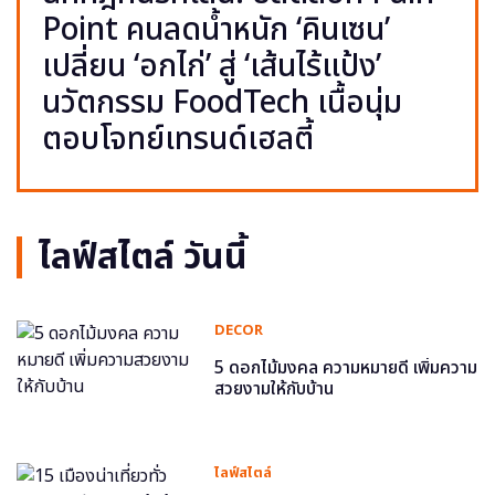
Point คนลดน้ำหนัก ‘คินเซน’
เปลี่ยน ‘อกไก่’ สู่ ‘เส้นไร้แป้ง’
นวัตกรรม FoodTech เนื้อนุ่ม
ตอบโจทย์เทรนด์เฮลตี้
ไลฟ์สไตล์ วันนี้
DECOR
5 ดอกไม้มงคล ความหมายดี เพิ่มความ
สวยงามให้กับบ้าน
ไลฟ์สไตล์