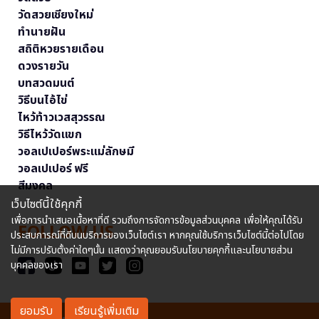
วัดสวยเชียงใหม่
ทำนายฝัน
สถิติหวยรายเดือน
ดวงรายวัน
บทสวดมนต์
วิธีบนไอ้ไข่
ไหว้ท้าวเวสสุวรรณ
วิธีไหว้วัดแขก
วอลเปเปอร์พระแม่ลักษมี
วอลเปเปอร์ ฟรี
สีมงคล
เว็บไซต์นี้ใช้คุกกี้
เพื่อการนำเสนอเนื้อหาที่ดี รวมถึงการจัดการข้อมูลส่วนบุคคล เพื่อให้คุณได้รับ
FOLLOW US
ประสบการณ์ที่ดีบนบริการของเว็บไซต์เรา หากคุณใช้บริการเว็บไซต์นี้ต่อไปโดย
ไม่มีการปรับตั้งค่าใดๆนั้น แสดงว่าคุณยอมรับนโยบายคุกกี้และนโยบายส่วน
บุคคลของเรา
ยอมรับ
เรียนรู้เพิ่มเติม