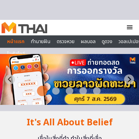
Skip to content
menu
หน้าแรก
ทำนายฝัน
ตรวจหวย
ผลบอล
ดูดวง
วอลเปเปอร
ไลฟ์สไตล์
It's All About Belief
เชื่อในสิ่งที่ทำ ทำในสิ่งที่เชื่อ