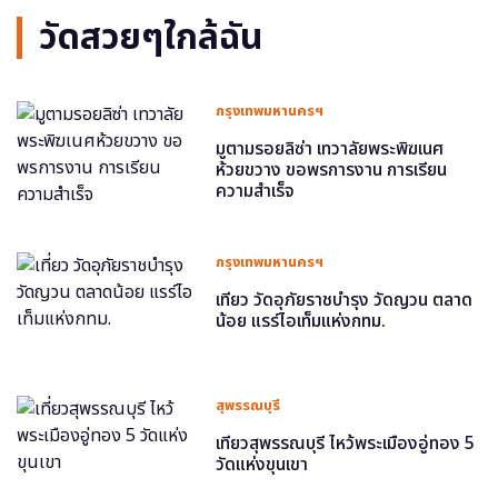
วัดสวยๆใกล้ฉัน
กรุงเทพมหานครฯ
มูตามรอยลิซ่า เทวาลัยพระพิฆเนศ
ห้วยขวาง ขอพรการงาน การเรียน
ความสำเร็จ
กรุงเทพมหานครฯ
เที่ยว วัดอุภัยราชบำรุง วัดญวน ตลาด
น้อย แรร์ไอเท็มแห่งกทม.
สุพรรณบุรี
เที่ยวสุพรรณบุรี ไหว้พระเมืองอู่ทอง 5
วัดแห่งขุนเขา