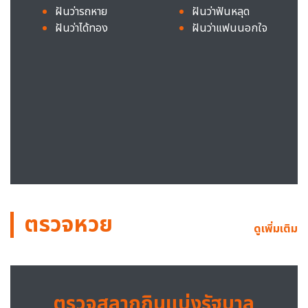
ฝันว่ารถหาย
ฝันว่าฟันหลุด
ฝันว่าได้ทอง
ฝันว่าแฟนนอกใจ
ตรวจหวย
ดูเพิ่มเติม
ตรวจสลากกินแบ่งรัฐบาล