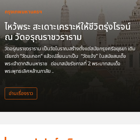
กรุงเทพมหานครฯ
ไหว้พระ สะเดาะเคราะห์ให้ชีวิตรุ่งโรจน์
ณ วัดอรุณราชวราราม
วัดอรุณราชวราราม เป็นวัดโบราณสร้างตั้งแต่สมัยกรุงศรีอยุธยา เดิม
เรียกว่า “วัดมะกอก” แล้วเปลี่ยนมาเป็น “วัดแจ้ง” ในสมัยสมเด็จ
พระเจ้าตากสินมหาราช ต่อมาสมัยรัชกาลที่ 2 พระบาทสมเด็จ
พระพุทธเลิศหล้านภาลัย ..
อ่านเรื่องราว