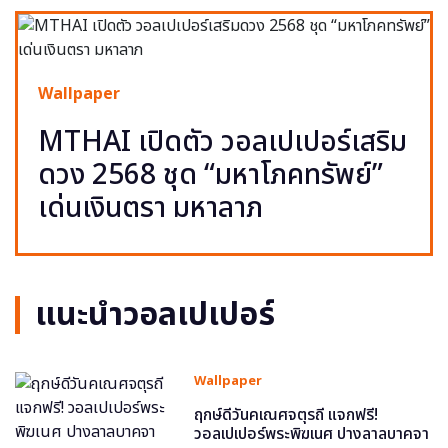
Wallpaper
MTHAI เปิดตัว วอลเปเปอร์เสริม
ดวง 2568 ชุด “มหาโภคทรัพย์”
เด่นเงินตรา มหาลาภ
แนะนำวอลเปเปอร์
Wallpaper
ฤกษ์ดีวันคเณศจตุรถี แจกฟรี!
วอลเปเปอร์พระพิฆเนศ ปางลาลบาคจา