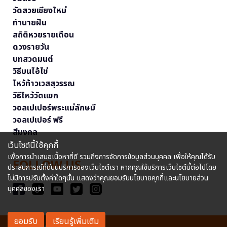
วัดสวยเชียงใหม่
ทำนายฝัน
สถิติหวยรายเดือน
ดวงรายวัน
บทสวดมนต์
วิธีบนไอ้ไข่
ไหว้ท้าวเวสสุวรรณ
วิธีไหว้วัดแขก
วอลเปเปอร์พระแม่ลักษมี
วอลเปเปอร์ ฟรี
สีมงคล
เว็บไซต์นี้ใช้คุกกี้
เพื่อการนำเสนอเนื้อหาที่ดี รวมถึงการจัดการข้อมูลส่วนบุคคล เพื่อให้คุณได้รับ
FOLLOW US
ประสบการณ์ที่ดีบนบริการของเว็บไซต์เรา หากคุณใช้บริการเว็บไซต์นี้ต่อไปโดย
ไม่มีการปรับตั้งค่าใดๆนั้น แสดงว่าคุณยอมรับนโยบายคุกกี้และนโยบายส่วน
บุคคลของเรา
ยอมรับ
เรียนรู้เพิ่มเติม