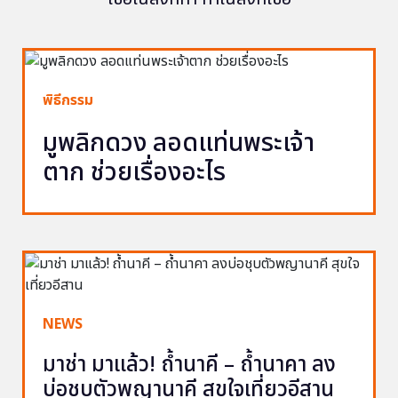
พิธีกรรม
มูพลิกดวง ลอดแท่นพระเจ้า
ตาก ช่วยเรื่องอะไร
NEWS
มาช่า มาแล้ว! ถ้ำนาคี – ถ้ำนาคา ลง
บ่อชุบตัวพญานาคี สุขใจเที่ยวอีสาน