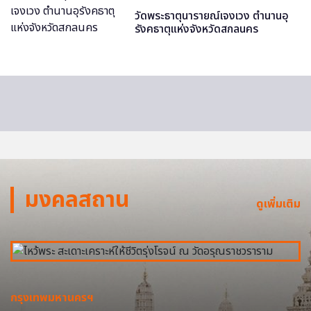
วัดพระธาตุนารายณ์เจงเวง ตำนานอุ
รังคธาตุแห่งจังหวัดสกลนคร
มงคลสถาน
ดูเพิ่มเติม
กรุงเทพมหานครฯ