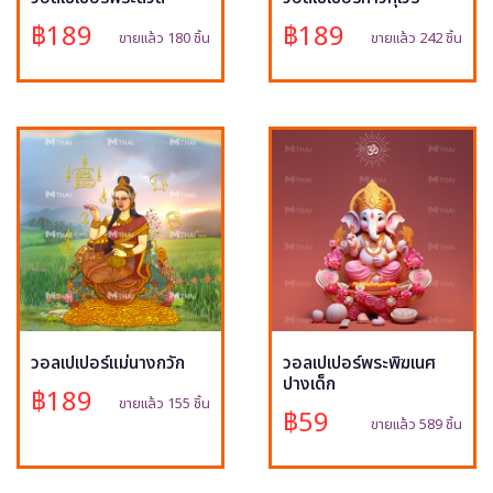
฿189
฿189
ขายแล้ว 180 ชิ้น
ขายแล้ว 242 ชิ้น
วอลเปเปอร์แม่นางกวัก
วอลเปเปอร์พระพิฆเนศ
ปางเด็ก
฿189
ขายแล้ว 155 ชิ้น
฿59
ขายแล้ว 589 ชิ้น