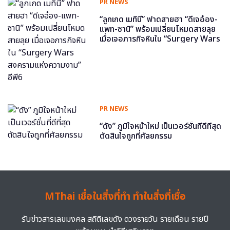
PR NEWS
“ลูกเกด เมทินี” ฟาดสายฮา “ดีเจอ๋อง-
แพท-ซานิ” พร้อมเปลี่ยนโหมดสายลุย
เมื่อเจอภารกิจหินใน “Surgery Wars
สงครามแห่งความงาม” อีพี6
PR NEWS
“ดัง” ภูมิใจหน้าใหม่ เป็นเวอร์ชั่นที่ดีที่สุด
ตัดสินใจถูกที่ศัลยกรรม
MThai เชื่อในสิ่งที่ทำ ทำในสิ่งที่เชื่อ
รับข่าวสารเลขมงคล สถิติเลขดัง ดวงรายวัน รายเดือน รายปี