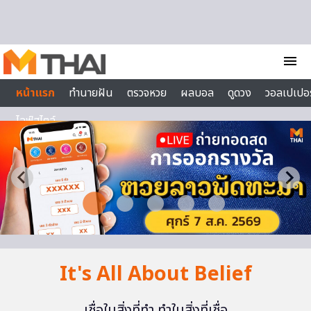
Skip to content
menu
หน้าแรก
ทำนายฝัน
ตรวจหวย
ผลบอล
ดูดวง
วอลเปเปอร
ไลฟ์สไตล์
It's All About Belief
เชื่อในสิ่งที่ทำ ทำในสิ่งที่เชื่อ