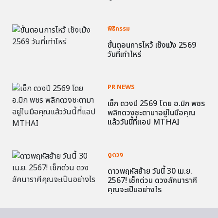
พิธีกรรม
ขั้นตอนการไหว้ เช็งเม้ง 2569
วันที่เท่าไหร่
PR NEWS
เช็ก ดวงปี 2569 โดย อ.มิก พชร
พลิกดวงชะตามาอยู่ในมือคุณ
แล้ววันนี้ที่แอป MTHAI
ดูดวง
ดาวพฤหัสย้าย วันนี้ 30 เม.ย.
2567! เช็กด่วน ดวงลัคนาราศี
คุณจะเป็นอย่างไร