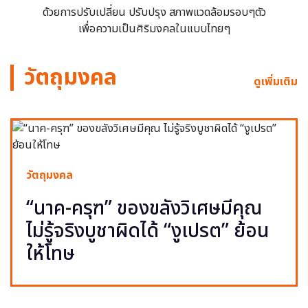
ด้วยการปรับเปลี่ยน ปรับปรุง สภาพแวดล้อมรอบๆตัว
เพื่อความเป็นศิริมงคลในแบบไทยๆ
วัตถุมงคล
ดูเพิ่มเติม
วัตถุมงคล
“นาค-ครุฑ” ของขลังวิเศษมีคุณ
ไม่รู้จริงบูชาผิดได้ “งูเปรต” ย้อน
ให้โทษ