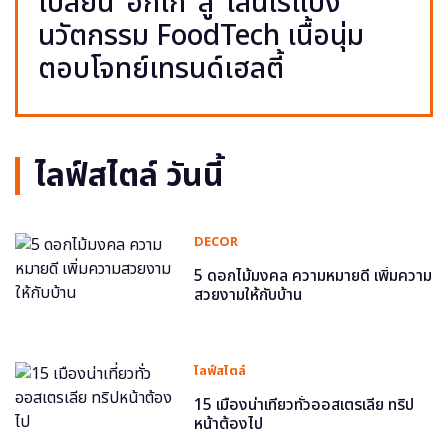
เปลี่ยน ‘อกไก่’ สู่ ‘เส้นไร้แป้ง’
นวัตกรรม FoodTech เนื้อนุ่ม
ตอบโจทย์เทรนด์เฮลตี้
ไลฟ์สไตล์ วันนี้
DECOR
5 ดอกไม้มงคล ความหมายดี เพิ่มความ
สวยงามให้กับบ้าน
ไลฟ์สไตล์
15 เมืองน่าเที่ยวทั่วออสเตรเลีย ทริป
หน้าต้องไป