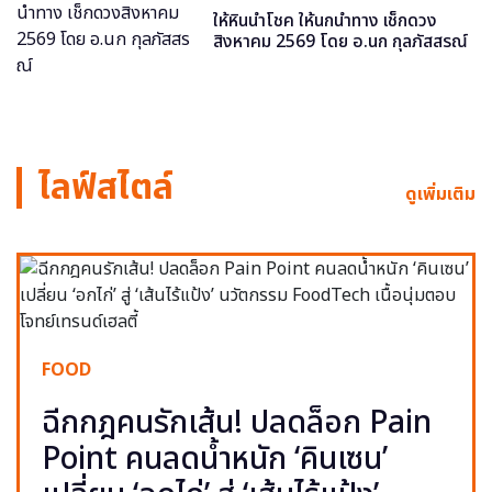
ให้หินนำโชค ให้นกนำทาง เช็กดวง
สิงหาคม 2569 โดย อ.นก กุลภัสสรณ์
ไลฟ์สไตล์
ดูเพิ่มเติม
FOOD
ฉีกกฎคนรักเส้น! ปลดล็อก Pain
Point คนลดน้ำหนัก ‘คินเซน’