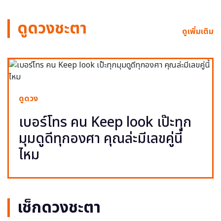
ดูดวงชะตา
ดูเพิ่มเติม
ดูดวง
เบอร์โทร คน Keep look เป๊ะทุก
มุมดูดีทุกองศา คุณล่ะมีเลขคู่นี้
ไหม
เช็กดวงชะตา