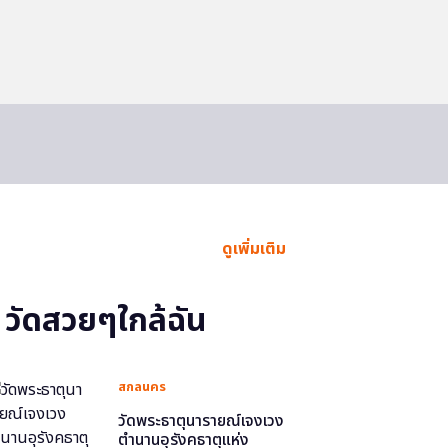
ดูเพิ่มเติม
วัดสวยๆใกล้ฉัน
สกลนคร
วัดพระธาตุนารายณ์เจงเวง
ตำนานอุรังคธาตุแห่ง