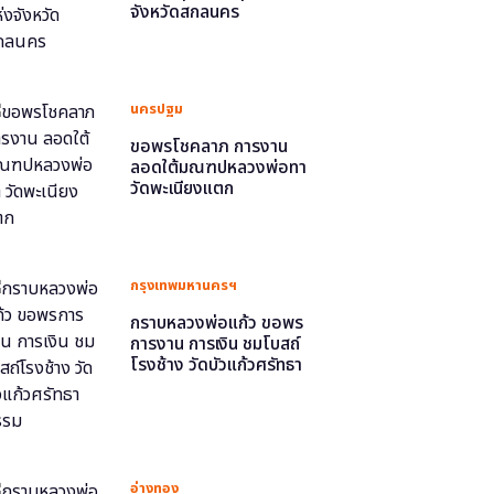
จังหวัดสกลนคร
นครปฐม
ขอพรโชคลาภ การงาน
ลอดใต้มณฑปหลวงพ่อทา
วัดพะเนียงแตก
กรุงเทพมหานครฯ
กราบหลวงพ่อแก้ว ขอพร
การงาน การเงิน ชมโบสถ์
โรงช้าง วัดบัวแก้วศรัทธา
ธรรม
อ่างทอง