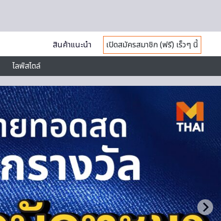
สินค้าแนะนำ
เปิดสมัครสมาชิก (ฟรี) เร็วๆ นี้
ไลฟ์สไตล์