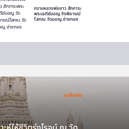
กราบหลวงพ่อขาว สักการะ
พระเจดีย์มอญ วัดพิจารณ์
โสภณ วัดมอญ อ่างทอง
ดูเพิ่มเติม
ะห์ให้ชีวิตรุ่งโรจน์ ณ วัด