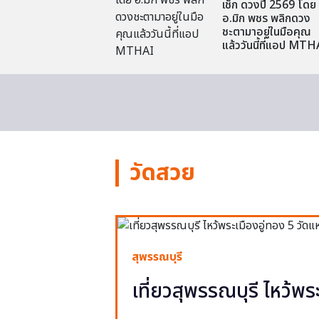
เช็ก ดวงปี 2569 โดย
อ.มิก พชร พลิกดวง
ชะตามาอยู่ในมือคุณ
แล้ววันนี้ที่แอป MTH
วัดสวย
สุพรรณบุรี
เที่ยวสุพรรณบุรี ไหว้พร