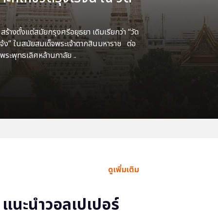
้างตั้งแต่สมัยกรุงศรีอยุธยา เดิมเรียกว่า “วัด
แจ้ง” ในสมัยสมเด็จพระเจ้าตากสินมหาราช ต่อ
พระพุทธเลิศหล้านภาลัย ..
ดูเพิ่มเติม
แนะนำวอลเปเปอร์