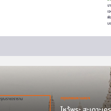
กรุงเทพมหานครฯ
ไหว้พระ สะเดาะเครา