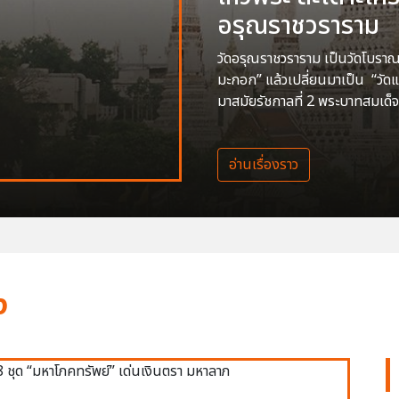
อรุณราชวราราม
วัดอรุณราชวราราม เป็นวัดโบราณสร
มะกอก” แล้วเปลี่ยนมาเป็น “วัด
มาสมัยรัชกาลที่ 2 พระบาทสมเด็จ
อ่านเรื่องราว
ง