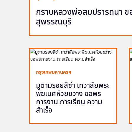
กราบหลวงพ่อสมปรารถนา ขอพ
สุพรรณบุรี
กรุงเทพมหานครฯ
มูตามรอยลิซ่า เทวาลัยพระ
พิฆเนศห้วยขวาง ขอพร
การงาน การเรียน ความ
สำเร็จ