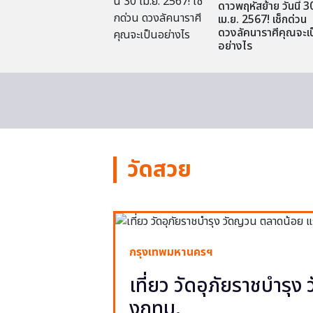
ดาวพฤหัสย้าย วันนี้ 3
เม.ย. 2567! เช็กด่วน
ดวงลัคนาราศีคุณจะเป
อย่างไร
วัดสวย
กรุงเทพมหานครฯ
เที่ยว วัดอุภัยราชบำรุ
งกทม.