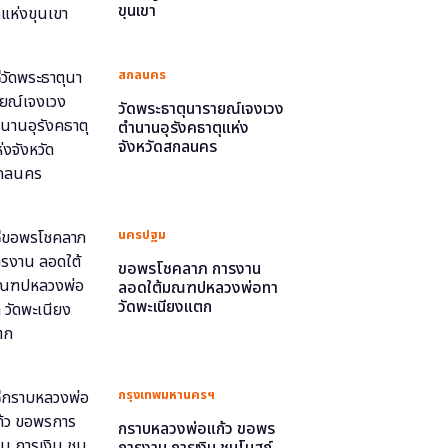
ขุนเขา
สกลนคร
วัดพระธาตุนารายณ์เจงเวง
ตำนานอุรังคธาตุแห่ง
จังหวัดสกลนคร
นครปฐม
ขอพรโชคลาภ การงาน
ลอดใต้มณฑปหลวงพ่อทา
วัดพะเนียงแตก
กรุงเทพมหานครฯ
กราบหลวงพ่อแก้ว ขอพร
การงาน การเงิน ชมโบสถ์