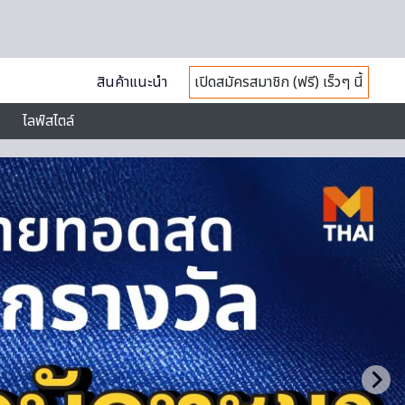
สินค้าแนะนำ
เปิดสมัครสมาชิก (ฟรี) เร็วๆ นี้
ไลฟ์สไตล์