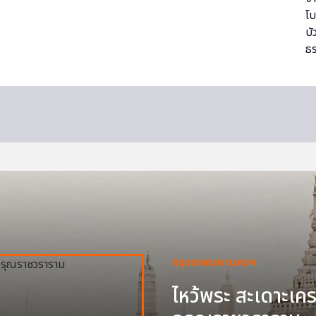
กรุงเทพมหานครฯ
ไหว้พระ สะเดาะเครา