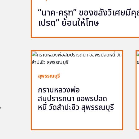
“นาค-ครุฑ” ของขลังวิเศษมีคุณ 
เปรต” ย้อนให้โทษ
สุพรรณบุรี
กราบหลวงพ่อ
สมปรารถนา ขอพรปลด
หนี้ วัดสำปะซิว สุพรรณบุรี
อ