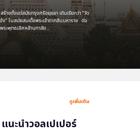
้างตั้งแต่สมัยกรุงศรีอยุธยา เดิมเรียกว่า “วัด
แจ้ง” ในสมัยสมเด็จพระเจ้าตากสินมหาราช ต่อ
พระพุทธเลิศหล้านภาลัย ..
ดูเพิ่มเติม
แนะนำวอลเปเปอร์