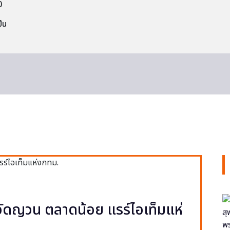
0
็น
ง วัดญวน ตลาดน้อย แรร์ไอเท็มแห่