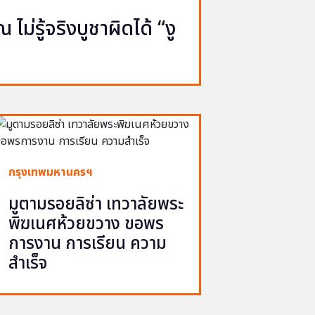
ไม่รู้จริงบูชาผิดได้ “งู
กรุงเทพมหานครฯ
มูตามรอยลิซ่า เทวาลัยพระ
พิฆเนศห้วยขวาง ขอพร
การงาน การเรียน ความ
สำเร็จ