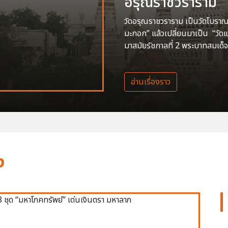
อรุณราชวราราม
วัดอรุณราชวราราม เป็นวัดโบราณสร
มะกอก” แล้วเปลี่ยนมาเป็น “วัด
มาสมัยรัชกาลที่ 2 พระบาทสมเด็จ
อ่านเรื่องราว
ง