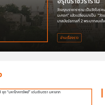
อรุณราชวราราม
วัดอรุณราชวราราม เป็นวัดโบราณสร
มะกอก” แล้วเปลี่ยนมาเป็น “วัด
มาสมัยรัชกาลที่ 2 พระบาทสมเด็จ
อ่านเรื่องราว
ง