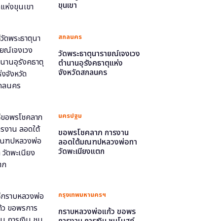
ขุนเขา
สกลนคร
วัดพระธาตุนารายณ์เจงเวง
ตำนานอุรังคธาตุแห่ง
จังหวัดสกลนคร
นครปฐม
ขอพรโชคลาภ การงาน
ลอดใต้มณฑปหลวงพ่อทา
วัดพะเนียงแตก
กรุงเทพมหานครฯ
กราบหลวงพ่อแก้ว ขอพร
การงาน การเงิน ชมโบสถ์