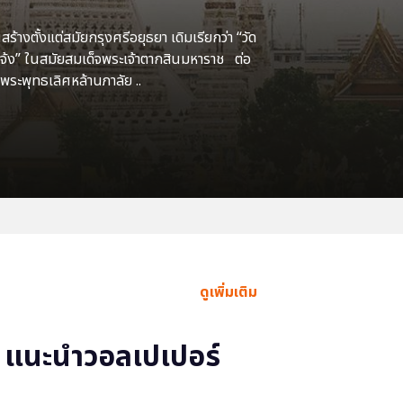
้างตั้งแต่สมัยกรุงศรีอยุธยา เดิมเรียกว่า “วัด
แจ้ง” ในสมัยสมเด็จพระเจ้าตากสินมหาราช ต่อ
พระพุทธเลิศหล้านภาลัย ..
ดูเพิ่มเติม
แนะนำวอลเปเปอร์