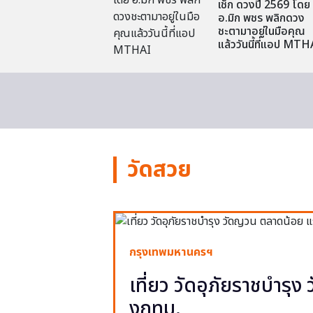
เช็ก ดวงปี 2569 โดย
อ.มิก พชร พลิกดวง
ชะตามาอยู่ในมือคุณ
แล้ววันนี้ที่แอป MTH
วัดสวย
กรุงเทพมหานครฯ
เที่ยว วัดอุภัยราชบำรุ
งกทม.