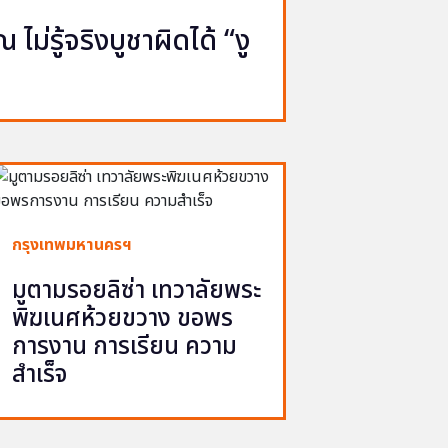
ไม่รู้จริงบูชาผิดได้ “งู
กรุงเทพมหานครฯ
มูตามรอยลิซ่า เทวาลัยพระ
พิฆเนศห้วยขวาง ขอพร
การงาน การเรียน ความ
สำเร็จ