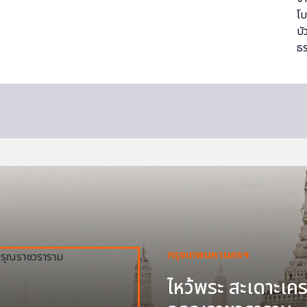
กรุงเทพมหานครฯ
ไหว้พระ สะเดาะเครา