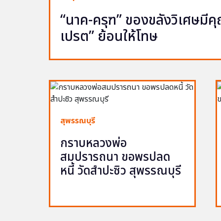
“นาค-ครุฑ” ของขลังวิเศษมีคุณ 
เปรต” ย้อนให้โทษ
สุพรรณบุรี
กราบหลวงพ่อ
สมปรารถนา ขอพรปลด
หนี้ วัดสำปะซิว สุพรรณบุรี