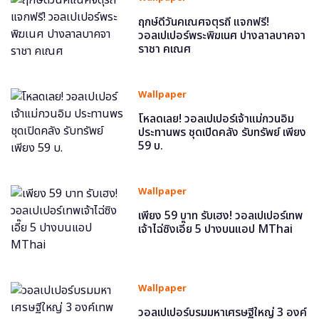
ฤกษ์ดีวันคเณศจตุรถี แจกฟรี!
วอลเปเปอร์พระพิฆเนศ ปางลาลบาคจา
ราชา คเณศ
Wallpaper
โหลดเลย! วอลเปเปอร์เจ้าแม่กวนอิม
ประทานพร ชุดเปิดคลัง รับทรัพย์ เพียง
59 บ.
Wallpaper
เพียง 59 บาท รับเฮง! วอลเปเปอร์เทพ
เจ้าไฉ่ซิงเอี๊ย 5 ปางบนแอป MThai
Wallpaper
วอลเปเปอร์บรมมหาเศรษฐีใหญ่ 3 องค์