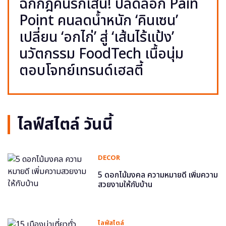
ฉีกกฎคนรักเส้น! ปลดล็อก Pain
Point คนลดน้ำหนัก ‘คินเซน’
เปลี่ยน ‘อกไก่’ สู่ ‘เส้นไร้แป้ง’
นวัตกรรม FoodTech เนื้อนุ่ม
ตอบโจทย์เทรนด์เฮลตี้
ไลฟ์สไตล์ วันนี้
DECOR
5 ดอกไม้มงคล ความหมายดี เพิ่มความ
สวยงามให้กับบ้าน
ไลฟ์สไตล์