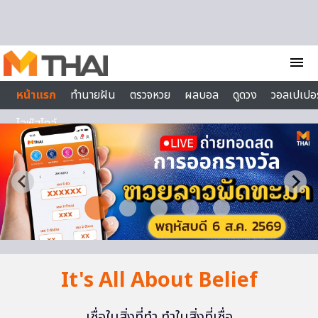
Skip to content
menu
หน้าแรก
ทำนายฝัน
ตรวจหวย
ผลบอล
ดูดวง
วอลเปเปอร
ไลฟ์สไตล์
It's All About Belief
เชื่อในสิ่งที่ทำ ทำในสิ่งที่เชื่อ