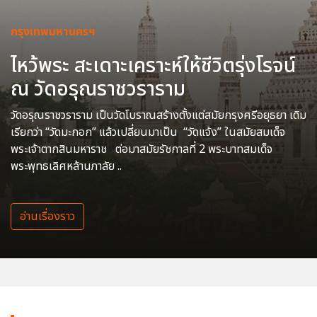
กรุงเทพมหานครฯ
ไหว้พระ สะเดาะเคราะห์ให้ชีวิตรุ่งโรจน์
ณ วัดอรุณราชวราราม
วัดอรุณราชวราราม เป็นวัดโบราณสร้างตั้งแต่สมัยกรุงศรีอยุธยา เดิม
เรียกว่า “วัดมะกอก” แล้วเปลี่ยนมาเป็น “วัดแจ้ง” ในสมัยสมเด็จ
พระเจ้าตากสินมหาราช ต่อมาสมัยรัชกาลที่ 2 พระบาทสมเด็จ
พระพุทธเลิศหล้านภาลัย ..
อ่านเรื่องราว