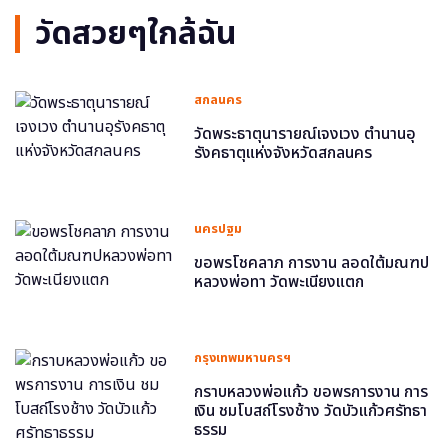
วัดสวยๆใกล้ฉัน
สกลนคร
วัดพระธาตุนารายณ์เจงเวง ตำนานอุ
รังคธาตุแห่งจังหวัดสกลนคร
นครปฐม
ขอพรโชคลาภ การงาน ลอดใต้มณฑป
หลวงพ่อทา วัดพะเนียงแตก
กรุงเทพมหานครฯ
กราบหลวงพ่อแก้ว ขอพรการงาน การ
เงิน ชมโบสถ์โรงช้าง วัดบัวแก้วศรัทธา
ธรรม