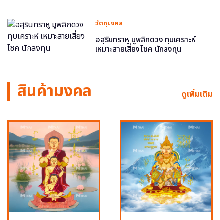
วัตถุมงคล
อสุรินทราหู มูพลิกดวง ทุบเคราะห์
เหมาะสายเสี่ยงโชค นักลงทุน
สินค้ามงคล
ดูเพิ่มเติม