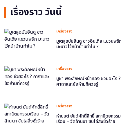
เรื่องราว วันนี้
เครื่องราง
มูเตลูฉบับฮินดู ชาวอินเดีย แขวนพริก
มะนาวไว้หน้าบ้านทำไม ?
เครื่องราง
บูชา พระลักษณ์หน้าทอง ช่วยอะไร ?
คาถาและข้อห้ามที่ควรรู้
เครื่องราง
หำยนต์ ยันต์ศักดิ์สิทธิ์ สถาปัตยกรรม
เรือน – วัดล้านนา ขับไล่สิ่งชั่วร้าย