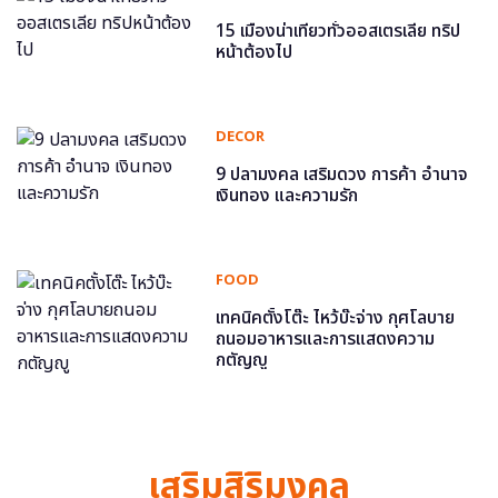
15 เมืองน่าเที่ยวทั่วออสเตรเลีย ทริป
หน้าต้องไป
DECOR
9 ปลามงคล เสริมดวง การค้า อำนาจ
เงินทอง และความรัก
FOOD
เทคนิคตั้งโต๊ะ ไหว้บ๊ะจ่าง กุศโลบาย
ถนอมอาหารและการแสดงความ
กตัญญู
เสริมสิริมงคล