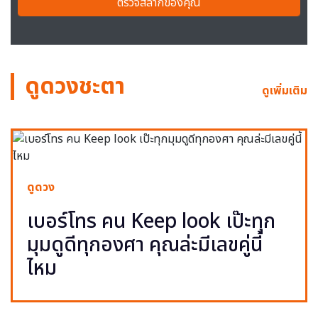
ตรวจสลากของคุณ
ดูดวงชะตา
ดูเพิ่มเติม
ดูดวง
เบอร์โทร คน Keep look เป๊ะทุก
มุมดูดีทุกองศา คุณล่ะมีเลขคู่นี้
ไหม