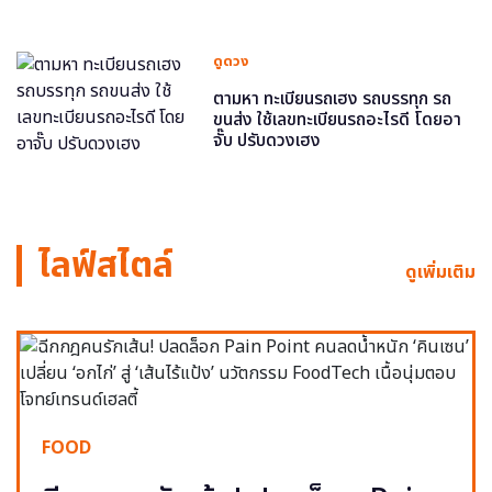
ดูดวง
ตามหา ทะเบียนรถเฮง รถบรรทุก รถ
ขนส่ง ใช้เลขทะเบียนรถอะไรดี โดยอา
จั๊บ ปรับดวงเฮง
ไลฟ์สไตล์
ดูเพิ่มเติม
FOOD