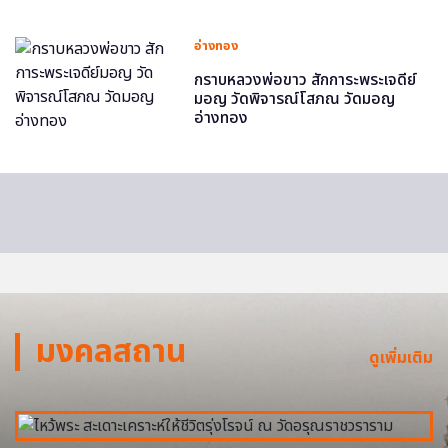
อ่างทอง
กราบหลวงพ่อขาว สักการะพระเจดีย์
มอญ วัดพิจารณ์โสภณ วัดมอญ
อ่างทอง
มงคลสถาน
ดูเพิ่มเติม