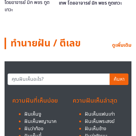
เทพ โดยอาจารย์ มิก พชร ทูตเทวะ
ทำนายฝัน / ตีเลข
ดูเพิ่มเติม
ค้นหา
ความฝันที่เห็นบ่อย
ความฝันเห็นล่าสุด
ฝันเห็นงู
ฝันเห็นแฟนเก่า
ฝันเห็นพญานาค
ฝันเห็นพระสงฆ์
ฝันว่าท้อง
ฝันเห็นช้าง
ฝันเห็นขี้
ฝันว่าตัดผม