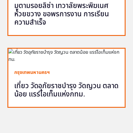
มูตามรอยลิซ่า เทวาลัยพระพิฆเนศ
ห้วยขวาง ขอพรการงาน การเรียน
ความสำเร็จ
กรุงเทพมหานครฯ
เที่ยว วัดอุภัยราชบำรุง วัดญวน ตลาด
น้อย แรร์ไอเท็มแห่งกทม.