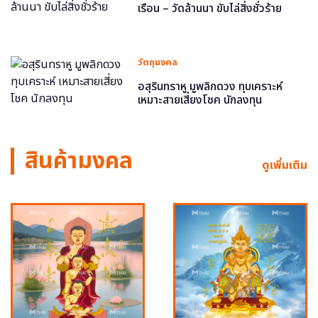
เรือน – วัดล้านนา ขับไล่สิ่งชั่วร้าย
วัตถุมงคล
อสุรินทราหู มูพลิกดวง ทุบเคราะห์
เหมาะสายเสี่ยงโชค นักลงทุน
สินค้ามงคล
ดูเพิ่มเติม