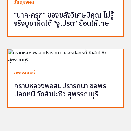
วัตถุมงคล
“นาค-ครุฑ” ของขลังวิเศษมีคุณ ไม่รู้
จริงบูชาผิดได้ “งูเปรต” ย้อนให้โทษ
สุพรรณบุรี
กราบหลวงพ่อสมปรารถนา ขอพร
ปลดหนี้ วัดสำปะซิว สุพรรณบุรี