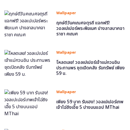
Wallpaper
ฤกษ์ดีวันคเณศจตุรถี แจกฟรี!
วอลเปเปอร์พระพิฆเนศ ปางลาลบาคจา
ราชา คเณศ
Wallpaper
โหลดเลย! วอลเปเปอร์เจ้าแม่กวนอิม
ประทานพร ชุดเปิดคลัง รับทรัพย์ เพียง
59 บ.
Wallpaper
เพียง 59 บาท รับเฮง! วอลเปเปอร์เทพ
เจ้าไฉ่ซิงเอี๊ย 5 ปางบนแอป MThai