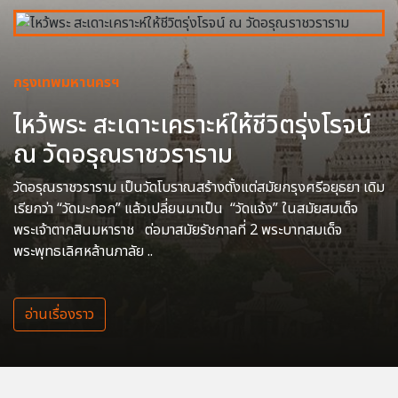
กรุงเทพมหานครฯ
ไหว้พระ สะเดาะเคราะห์ให้ชีวิตรุ่งโรจน์
ณ วัดอรุณราชวราราม
วัดอรุณราชวราราม เป็นวัดโบราณสร้างตั้งแต่สมัยกรุงศรีอยุธยา เดิม
เรียกว่า “วัดมะกอก” แล้วเปลี่ยนมาเป็น “วัดแจ้ง” ในสมัยสมเด็จ
พระเจ้าตากสินมหาราช ต่อมาสมัยรัชกาลที่ 2 พระบาทสมเด็จ
พระพุทธเลิศหล้านภาลัย ..
อ่านเรื่องราว