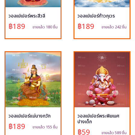
วอลเปเปอร์พระสีวลี
วอลเปเปอร์ท้าวกุเวร
฿189
฿189
ขายแล้ว 180 ชิ้น
ขายแล้ว 242 ชิ้น
วอลเปเปอร์แม่นางกวัก
วอลเปเปอร์พระพิฆเนศ
ปางเด็ก
฿189
ขายแล้ว 155 ชิ้น
฿59
ขายแล้ว 589 ชิ้น