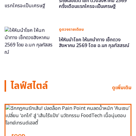
รักษ์เลขเด็ด เช็ก ดวงสิงหาคม 2569
ครึ่งเดือนแรกใครจะเป็นเศรษฐี
ดูดวงรายเดือน
ให้หินนำโชค ให้นกนำทาง เช็กดวง
สิงหาคม 2569 โดย อ.นก กุลภัสสรณ์
ไลฟ์สไตล์
ดูเพิ่มเติม