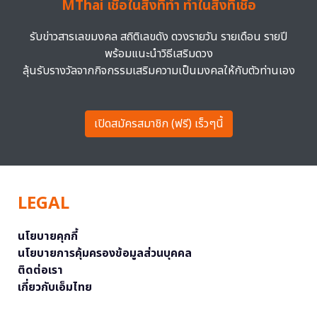
MThai เชื่อในสิ่งที่ทำ ทำในสิ่งที่เชื่อ
รับข่าวสารเลขมงคล สถิติเลขดัง ดวงรายวัน รายเดือน รายปี
พร้อมแนะนำวิธีเสริมดวง
ลุ้นรับรางวัลจากกิจกรรมเสริมความเป็นมงคลให้กับตัวท่านเอง
เปิดสมัครสมาชิก (ฟรี) เร็วๆนี้
LEGAL
นโยบายคุกกี้
นโยบายการคุ้มครองข้อมูลส่วนบุคคล
ติดต่อเรา
เกี่ยวกับเอ็มไทย