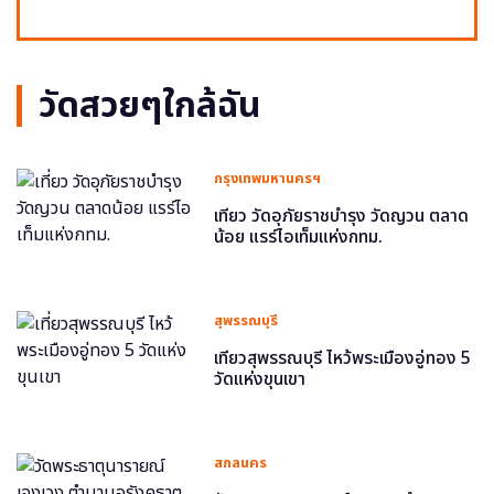
วัดสวยๆใกล้ฉัน
กรุงเทพมหานครฯ
เที่ยว วัดอุภัยราชบำรุง วัดญวน ตลาด
น้อย แรร์ไอเท็มแห่งกทม.
สุพรรณบุรี
เที่ยวสุพรรณบุรี ไหว้พระเมืองอู่ทอง 5
วัดแห่งขุนเขา
สกลนคร