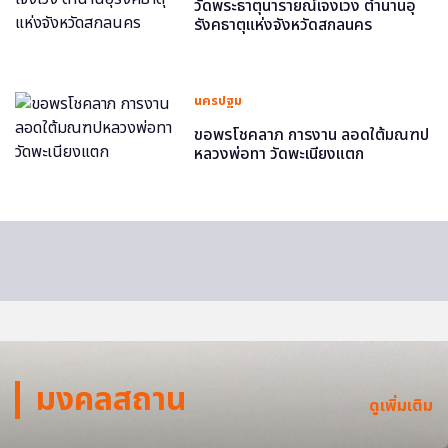
วัดพระธาตุนารายณ์เจงเวง ตำนานอุ
รังคธาตุแห่งจังหวัดสกลนคร
นครปฐม
ขอพรโชคลาภ การงาน ลอดใต้มณฑป
หลวงพ่อทา วัดพะเนียงแตก
มงคลสถาน
ดูเพิ่มเติม