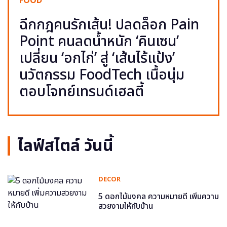
FOOD
ฉีกกฎคนรักเส้น! ปลดล็อก Pain
Point คนลดน้ำหนัก ‘คินเซน’
เปลี่ยน ‘อกไก่’ สู่ ‘เส้นไร้แป้ง’
นวัตกรรม FoodTech เนื้อนุ่ม
ตอบโจทย์เทรนด์เฮลตี้
ไลฟ์สไตล์ วันนี้
DECOR
5 ดอกไม้มงคล ความหมายดี เพิ่มความ
สวยงามให้กับบ้าน