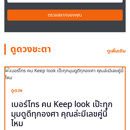
ตรวจสลากของคุณ
ดูดวงชะตา
ดูเพิ่มเติม
ดูดวง
เบอร์โทร คน Keep look เป๊ะทุก
มุมดูดีทุกองศา คุณล่ะมีเลขคู่นี้
ไหม