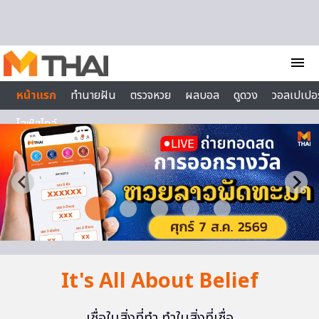
Skip to content
menu
หน้าแรก
ทำนายฝัน
ตรวจหวย
ผลบอล
ดูดวง
วอลเปเปอร
ไลฟ์สไตล์
It's All About Belief
เชื่อในสิ่งที่ทำ ทำในสิ่งที่เชื่อ