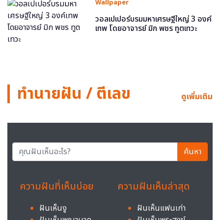
Wallpaper
วอลเปเปอร์บรมมหาเศรษฐีใหญ่ 3 องค์
เทพ โดยอาจารย์ มิก พชร ทูตเทวะ
ทำนายฝัน / ตีเลข
ดูเพิ่มเติม
ค้นหา
ความฝันที่เห็นบ่อย
ความฝันเห็นล่าสุด
ฝันเห็นงู
ฝันเห็นแฟนเก่า
ฝันเห็นพญานาค
ฝันเห็นพระสงฆ์