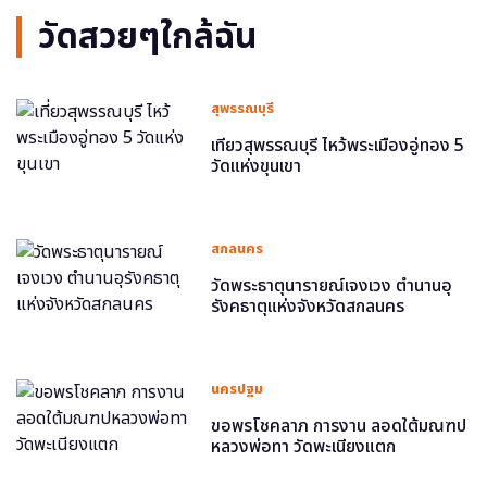
วัดสวยๆใกล้ฉัน
สุพรรณบุรี
เที่ยวสุพรรณบุรี ไหว้พระเมืองอู่ทอง 5
วัดแห่งขุนเขา
สกลนคร
วัดพระธาตุนารายณ์เจงเวง ตำนานอุ
รังคธาตุแห่งจังหวัดสกลนคร
นครปฐม
ขอพรโชคลาภ การงาน ลอดใต้มณฑป
หลวงพ่อทา วัดพะเนียงแตก