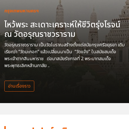
กรุงเทพมหานครฯ
ไหว้พระ สะเดาะเคราะห์ให้ชีวิตรุ่งโรจน์
ณ วัดอรุณราชวราราม
วัดอรุณราชวราราม เป็นวัดโบราณสร้างตั้งแต่สมัยกรุงศรีอยุธยา เดิม
เรียกว่า “วัดมะกอก” แล้วเปลี่ยนมาเป็น “วัดแจ้ง” ในสมัยสมเด็จ
พระเจ้าตากสินมหาราช ต่อมาสมัยรัชกาลที่ 2 พระบาทสมเด็จ
พระพุทธเลิศหล้านภาลัย ..
อ่านเรื่องราว