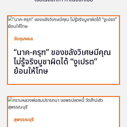
วัตถุมงคล
“นาค-ครุฑ” ของขลังวิเศษมีคุณ
ไม่รู้จริงบูชาผิดได้ “งูเปรต”
ย้อนให้โทษ
สุพรรณบุรี