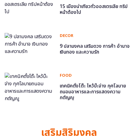
15 เมืองน่าเที่ยวทั่วออสเตรเลีย ทริป
หน้าต้องไป
DECOR
9 ปลามงคล เสริมดวง การค้า อำนาจ
เงินทอง และความรัก
FOOD
เทคนิคตั้งโต๊ะ ไหว้บ๊ะจ่าง กุศโลบาย
ถนอมอาหารและการแสดงความ
กตัญญู
เสริมสิริมงคล