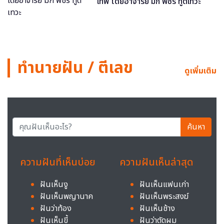
เทพ โดยอาจารย์ มิก พชร ทูตเทวะ
ทำนายฝัน / ตีเลข
ดูเพิ่มเติม
ค้นหา
ความฝันที่เห็นบ่อย
ความฝันเห็นล่าสุด
ฝันเห็นงู
ฝันเห็นแฟนเก่า
ฝันเห็นพญานาค
ฝันเห็นพระสงฆ์
ฝันว่าท้อง
ฝันเห็นช้าง
ฝันเห็นขี้
ฝันว่าตัดผม