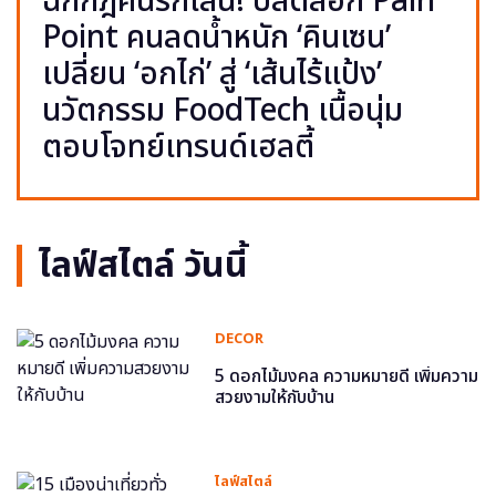
ฉีกกฎคนรักเส้น! ปลดล็อก Pain
Point คนลดน้ำหนัก ‘คินเซน’
เปลี่ยน ‘อกไก่’ สู่ ‘เส้นไร้แป้ง’
นวัตกรรม FoodTech เนื้อนุ่ม
ตอบโจทย์เทรนด์เฮลตี้
ไลฟ์สไตล์ วันนี้
DECOR
5 ดอกไม้มงคล ความหมายดี เพิ่มความ
สวยงามให้กับบ้าน
ไลฟ์สไตล์