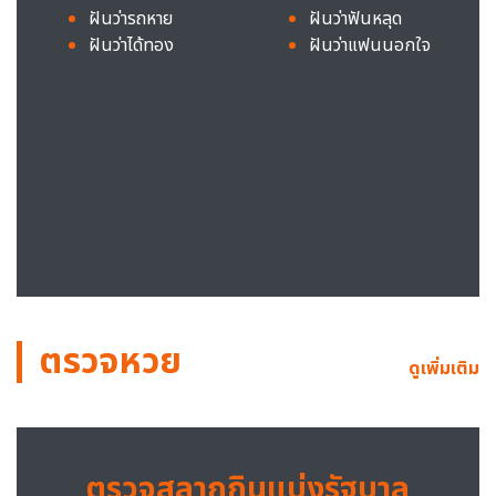
ฝันว่ารถหาย
ฝันว่าฟันหลุด
ฝันว่าได้ทอง
ฝันว่าแฟนนอกใจ
ตรวจหวย
ดูเพิ่มเติม
ตรวจสลากกินแบ่งรัฐบาล