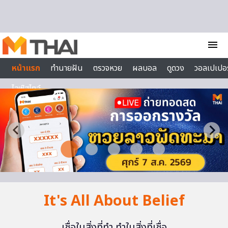
Skip to content
menu
หน้าแรก
ทำนายฝัน
ตรวจหวย
ผลบอล
ดูดวง
วอลเปเปอร
ไลฟ์สไตล์
It's All About Belief
เชื่อในสิ่งที่ทำ ทำในสิ่งที่เชื่อ