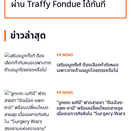
ผ่าน Traffy Fondue ได้ทันที
ข่าวล่าสุด
PR NEWS
เสริมจมูกทั้งที ต้องเลือกทำกับหมอ
เฉพาะทางด้านจมูกโดยตรงหรือไม่
PR NEWS
“ลูกเกด เมทินี” ฟาดสายฮา “ดีเจอ๋อง-
แพท-ซานิ” พร้อมเปลี่ยนโหมดสายลุย
เมื่อเจอภารกิจหินใน “Surgery Wars
สงครามแห่งความงาม” อีพี6