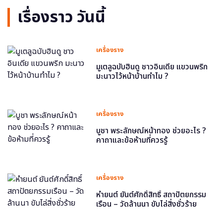
เรื่องราว วันนี้
เครื่องราง
มูเตลูฉบับฮินดู ชาวอินเดีย แขวนพริก
มะนาวไว้หน้าบ้านทำไม ?
เครื่องราง
บูชา พระลักษณ์หน้าทอง ช่วยอะไร ?
คาถาและข้อห้ามที่ควรรู้
เครื่องราง
หำยนต์ ยันต์ศักดิ์สิทธิ์ สถาปัตยกรรม
เรือน – วัดล้านนา ขับไล่สิ่งชั่วร้าย