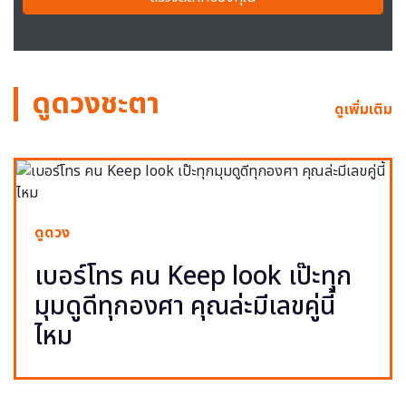
ดูดวงชะตา
ดูเพิ่มเติม
ดูดวง
เบอร์โทร คน Keep look เป๊ะทุก
มุมดูดีทุกองศา คุณล่ะมีเลขคู่นี้
ไหม