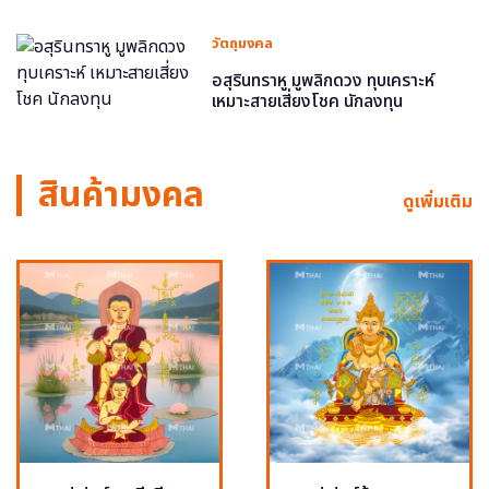
วัตถุมงคล
อสุรินทราหู มูพลิกดวง ทุบเคราะห์
เหมาะสายเสี่ยงโชค นักลงทุน
สินค้ามงคล
ดูเพิ่มเติม