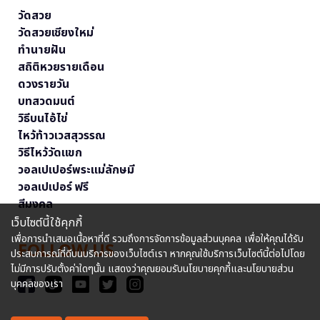
วัดสวย
วัดสวยเชียงใหม่
ทำนายฝัน
สถิติหวยรายเดือน
ดวงรายวัน
บทสวดมนต์
วิธีบนไอ้ไข่
ไหว้ท้าวเวสสุวรรณ
วิธีไหว้วัดแขก
วอลเปเปอร์พระแม่ลักษมี
วอลเปเปอร์ ฟรี
สีมงคล
เว็บไซต์นี้ใช้คุกกี้
เพื่อการนำเสนอเนื้อหาที่ดี รวมถึงการจัดการข้อมูลส่วนบุคคล เพื่อให้คุณได้รับ
FOLLOW US
ประสบการณ์ที่ดีบนบริการของเว็บไซต์เรา หากคุณใช้บริการเว็บไซต์นี้ต่อไปโดย
ไม่มีการปรับตั้งค่าใดๆนั้น แสดงว่าคุณยอมรับนโยบายคุกกี้และนโยบายส่วน
บุคคลของเรา