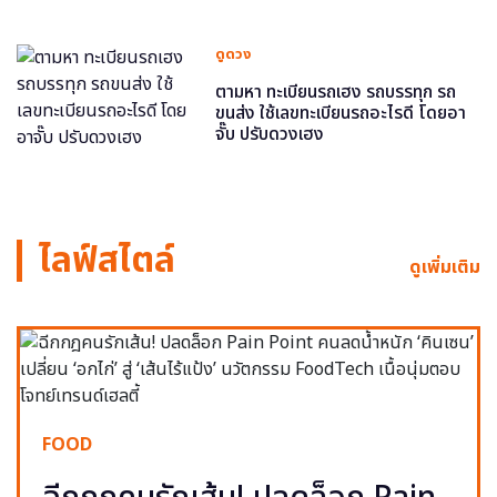
ดูดวง
ตามหา ทะเบียนรถเฮง รถบรรทุก รถ
ขนส่ง ใช้เลขทะเบียนรถอะไรดี โดยอา
จั๊บ ปรับดวงเฮง
ไลฟ์สไตล์
ดูเพิ่มเติม
FOOD