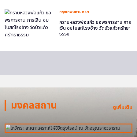
กรุงเทพมหานครฯ
กราบหลวงพ่อแก้ว ขอพรการงาน การ
เงิน ชมโบสถ์โรงช้าง วัดบัวแก้วศรัทธา
ธรรม
มงคลสถาน
ดูเพิ่มเติม