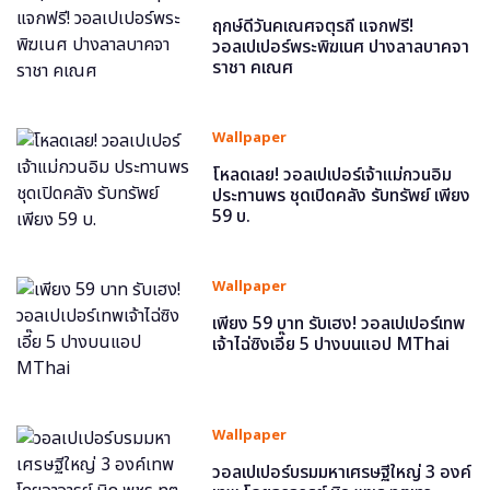
ฤกษ์ดีวันคเณศจตุรถี แจกฟรี!
วอลเปเปอร์พระพิฆเนศ ปางลาลบาคจา
ราชา คเณศ
Wallpaper
โหลดเลย! วอลเปเปอร์เจ้าแม่กวนอิม
ประทานพร ชุดเปิดคลัง รับทรัพย์ เพียง
59 บ.
Wallpaper
เพียง 59 บาท รับเฮง! วอลเปเปอร์เทพ
เจ้าไฉ่ซิงเอี๊ย 5 ปางบนแอป MThai
Wallpaper
วอลเปเปอร์บรมมหาเศรษฐีใหญ่ 3 องค์