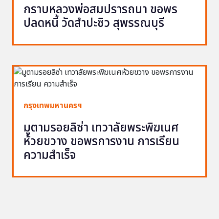
กราบหลวงพ่อสมปรารถนา ขอพร
ปลดหนี้ วัดสำปะซิว สุพรรณบุรี
กรุงเทพมหานครฯ
มูตามรอยลิซ่า เทวาลัยพระพิฆเนศ
ห้วยขวาง ขอพรการงาน การเรียน
ความสำเร็จ