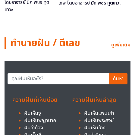
เทพ โดยอาจารย์ มิก พชร ทูตเทวะ
ทำนายฝัน / ตีเลข
ดูเพิ่มเติม
ค้นหา
ความฝันที่เห็นบ่อย
ความฝันเห็นล่าสุด
ฝันเห็นงู
ฝันเห็นแฟนเก่า
ฝันเห็นพญานาค
ฝันเห็นพระสงฆ์
ฝันว่าท้อง
ฝันเห็นช้าง
ฝันเห็นขี้
ฝันว่าตัดผม