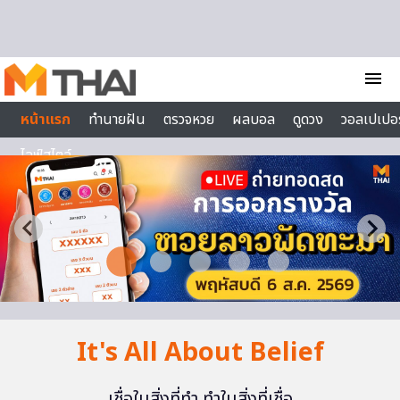
Skip to content
menu
หน้าแรก
ทำนายฝัน
ตรวจหวย
ผลบอล
ดูดวง
วอลเปเปอร
ไลฟ์สไตล์
It's All About Belief
เชื่อในสิ่งที่ทำ ทำในสิ่งที่เชื่อ