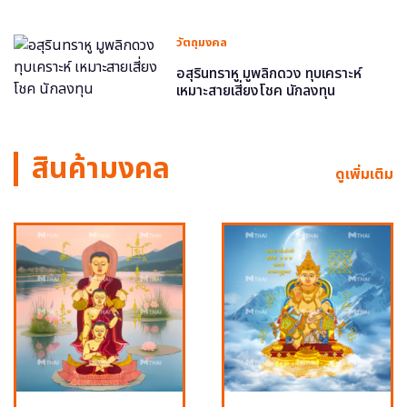
วัตถุมงคล
อสุรินทราหู มูพลิกดวง ทุบเคราะห์
เหมาะสายเสี่ยงโชค นักลงทุน
สินค้ามงคล
ดูเพิ่มเติม