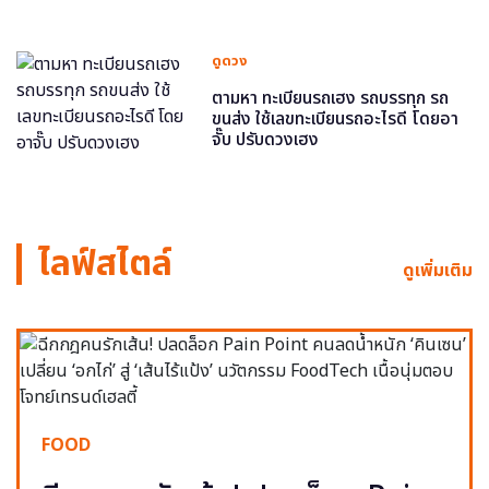
ดูดวง
ตามหา ทะเบียนรถเฮง รถบรรทุก รถ
ขนส่ง ใช้เลขทะเบียนรถอะไรดี โดยอา
จั๊บ ปรับดวงเฮง
ไลฟ์สไตล์
ดูเพิ่มเติม
FOOD