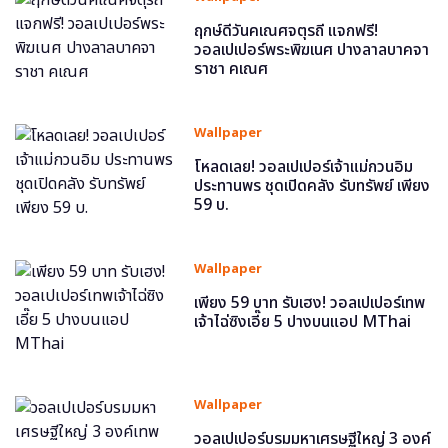
ฤกษ์ดีวันคเณศจตุรถี แจกฟรี!
วอลเปเปอร์พระพิฆเนศ ปางลาลบาคจา
ราชา คเณศ
Wallpaper
โหลดเลย! วอลเปเปอร์เจ้าแม่กวนอิม
ประทานพร ชุดเปิดคลัง รับทรัพย์ เพียง
59 บ.
Wallpaper
เพียง 59 บาท รับเฮง! วอลเปเปอร์เทพ
เจ้าไฉ่ซิงเอี๊ย 5 ปางบนแอป MThai
Wallpaper
วอลเปเปอร์บรมมหาเศรษฐีใหญ่ 3 องค์