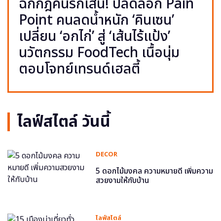
ฉีกกฎคนรักเส้น! ปลดล็อก Pain
Point คนลดน้ำหนัก ‘คินเซน’
เปลี่ยน ‘อกไก่’ สู่ ‘เส้นไร้แป้ง’
นวัตกรรม FoodTech เนื้อนุ่ม
ตอบโจทย์เทรนด์เฮลตี้
ไลฟ์สไตล์ วันนี้
DECOR
5 ดอกไม้มงคล ความหมายดี เพิ่มความ
สวยงามให้กับบ้าน
ไลฟ์สไตล์