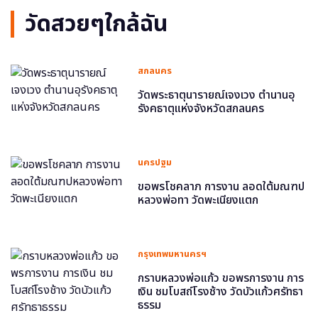
วัดสวยๆใกล้ฉัน
สกลนคร
วัดพระธาตุนารายณ์เจงเวง ตำนานอุ
รังคธาตุแห่งจังหวัดสกลนคร
นครปฐม
ขอพรโชคลาภ การงาน ลอดใต้มณฑป
หลวงพ่อทา วัดพะเนียงแตก
กรุงเทพมหานครฯ
กราบหลวงพ่อแก้ว ขอพรการงาน การ
เงิน ชมโบสถ์โรงช้าง วัดบัวแก้วศรัทธา
ธรรม