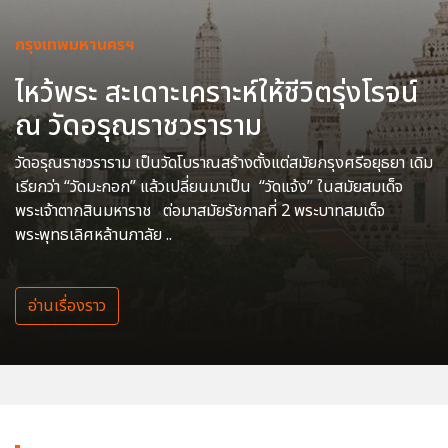
กรุงเทพมหานครฯ
ไหว้พระ สะเดาะเคราะห์ให้ชีวิตรุ่งโรจน์
ณ วัดอรุณราชวราราม
วัดอรุณราชวราราม เป็นวัดโบราณสร้างตั้งแต่สมัยกรุงศรีอยุธยา เดิม
เรียกว่า “วัดมะกอก” แล้วเปลี่ยนมาเป็น “วัดแจ้ง” ในสมัยสมเด็จ
พระเจ้าตากสินมหาราช ต่อมาสมัยรัชกาลที่ 2 พระบาทสมเด็จ
พระพุทธเลิศหล้านภาลัย ..
อ่านเรื่องราว