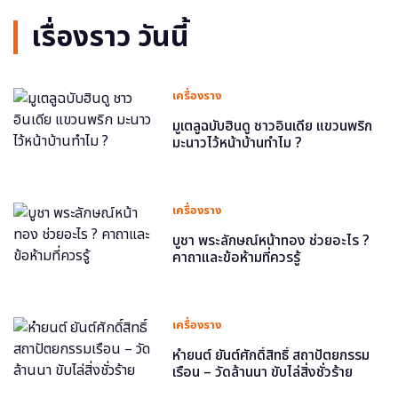
เรื่องราว วันนี้
เครื่องราง
มูเตลูฉบับฮินดู ชาวอินเดีย แขวนพริก
มะนาวไว้หน้าบ้านทำไม ?
เครื่องราง
บูชา พระลักษณ์หน้าทอง ช่วยอะไร ?
คาถาและข้อห้ามที่ควรรู้
เครื่องราง
หำยนต์ ยันต์ศักดิ์สิทธิ์ สถาปัตยกรรม
เรือน – วัดล้านนา ขับไล่สิ่งชั่วร้าย