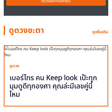
ตรวจสลากของคุณ
ดูดวงชะตา
ดูเพิ่มเติม
ดูดวง
เบอร์โทร คน Keep look เป๊ะทุก
มุมดูดีทุกองศา คุณล่ะมีเลขคู่นี้
ไหม