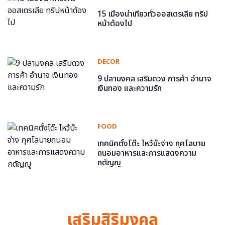
15 เมืองน่าเที่ยวทั่วออสเตรเลีย ทริป
หน้าต้องไป
DECOR
9 ปลามงคล เสริมดวง การค้า อำนาจ
เงินทอง และความรัก
FOOD
เทคนิคตั้งโต๊ะ ไหว้บ๊ะจ่าง กุศโลบาย
ถนอมอาหารและการแสดงความ
กตัญญู
เสริมสิริมงคล