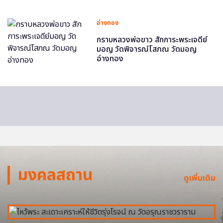
อ่างทอง
กราบหลวงพ่อขาว สักการะพระเจดีย์
มอญ วัดพิจารณ์โสภณ วัดมอญ
อ่างทอง
มงคลสถาน
ดูเพิ่มเติม