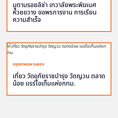
มูตามรอยลิซ่า เทวาลัยพระพิฆเนศ
ห้วยขวาง ขอพรการงาน การเรียน
ความสำเร็จ
กรุงเทพมหานครฯ
เที่ยว วัดอุภัยราชบำรุง วัดญวน ตลาด
น้อย แรร์ไอเท็มแห่งกทม.