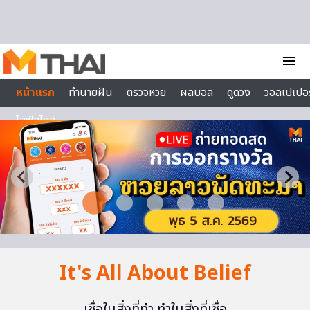
Skip to content
menu
หน้าแรก
ทำนายฝัน
ตรวจหวย
ผลบอล
ดูดวง
วอลเปเปอร
ไลฟ์สไตล์
It's All About Belief
เชื่อในสิ่งที่ทำ ทำในสิ่งที่เชื่อ