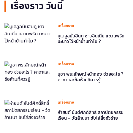
เรื่องราว วันนี้
เครื่องราง
มูเตลูฉบับฮินดู ชาวอินเดีย แขวนพริก
มะนาวไว้หน้าบ้านทำไม ?
เครื่องราง
บูชา พระลักษณ์หน้าทอง ช่วยอะไร ?
คาถาและข้อห้ามที่ควรรู้
เครื่องราง
หำยนต์ ยันต์ศักดิ์สิทธิ์ สถาปัตยกรรม
เรือน – วัดล้านนา ขับไล่สิ่งชั่วร้าย