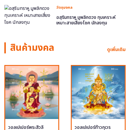
วัตถุมงคล
อสุรินทราหู มูพลิกดวง ทุบเคราะห์
เหมาะสายเสี่ยงโชค นักลงทุน
สินค้ามงคล
ดูเพิ่มเติม
วอลเปเปอร์พระสีวลี
วอลเปเปอร์ท้าวกุเวร