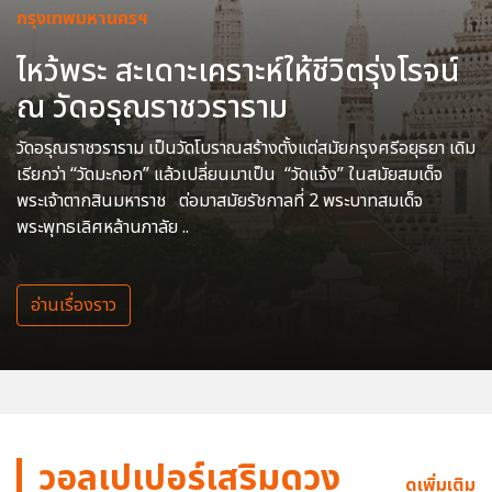
กรุงเทพมหานครฯ
ไหว้พระ สะเดาะเคราะห์ให้ชีวิตรุ่งโรจน์
ณ วัดอรุณราชวราราม
วัดอรุณราชวราราม เป็นวัดโบราณสร้างตั้งแต่สมัยกรุงศรีอยุธยา เดิม
เรียกว่า “วัดมะกอก” แล้วเปลี่ยนมาเป็น “วัดแจ้ง” ในสมัยสมเด็จ
พระเจ้าตากสินมหาราช ต่อมาสมัยรัชกาลที่ 2 พระบาทสมเด็จ
พระพุทธเลิศหล้านภาลัย ..
อ่านเรื่องราว
วอลเปเปอร์เสริมดวง
ดูเพิ่มเติม