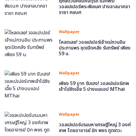
ฤกษ์ดีวันคเณศจตุรถี แจกฟรี!
วอลเปเปอร์พระพิฆเนศ ปางลาลบาคจา
ราชา คเณศ
Wallpaper
โหลดเลย! วอลเปเปอร์เจ้าแม่กวนอิม
ประทานพร ชุดเปิดคลัง รับทรัพย์ เพียง
59 บ.
Wallpaper
เพียง 59 บาท รับเฮง! วอลเปเปอร์เทพ
เจ้าไฉ่ซิงเอี๊ย 5 ปางบนแอป MThai
Wallpaper
วอลเปเปอร์บรมมหาเศรษฐีใหญ่ 3 องค์
เทพ โดยอาจารย์ มิก พชร ทูตเทวะ