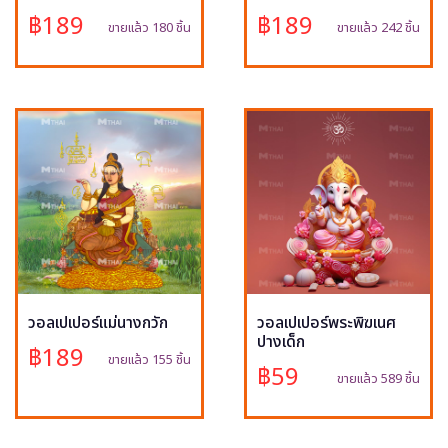
฿189
฿189
ขายแล้ว 180 ชิ้น
ขายแล้ว 242 ชิ้น
วอลเปเปอร์แม่นางกวัก
วอลเปเปอร์พระพิฆเนศ
ปางเด็ก
฿189
ขายแล้ว 155 ชิ้น
฿59
ขายแล้ว 589 ชิ้น