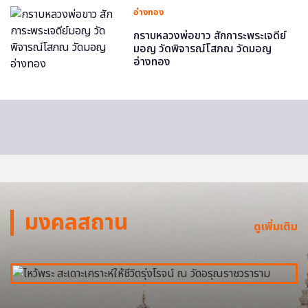
อ่างทอง
กราบหลวงพ่อขาว สักการะพระเจดีย์
มอญ วัดพิจารณ์โสภณ วัดมอญ
อ่างทอง
มงคลสถาน
ดูเพิ่มเติม