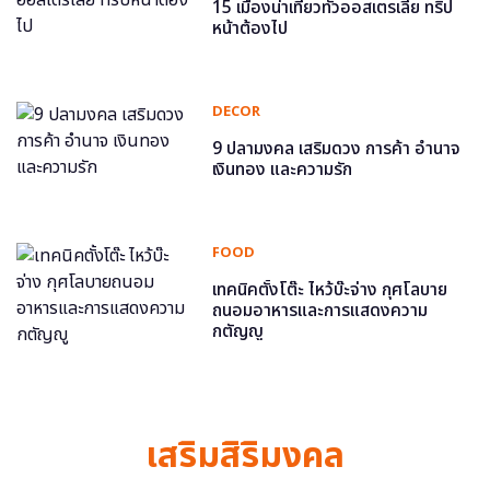
15 เมืองน่าเที่ยวทั่วออสเตรเลีย ทริป
หน้าต้องไป
DECOR
9 ปลามงคล เสริมดวง การค้า อำนาจ
เงินทอง และความรัก
FOOD
เทคนิคตั้งโต๊ะ ไหว้บ๊ะจ่าง กุศโลบาย
ถนอมอาหารและการแสดงความ
กตัญญู
เสริมสิริมงคล