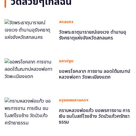
วัดสวยๆใกล้ฉัน
สกลนคร
วัดพระธาตุนารายณ์เจงเวง ตำนานอุ
รังคธาตุแห่งจังหวัดสกลนคร
นครปฐม
ขอพรโชคลาภ การงาน ลอดใต้มณฑป
หลวงพ่อทา วัดพะเนียงแตก
กรุงเทพมหานครฯ
กราบหลวงพ่อแก้ว ขอพรการงาน การ
เงิน ชมโบสถ์โรงช้าง วัดบัวแก้วศรัทธา
ธรรม