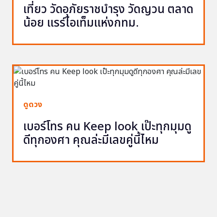
เที่ยว วัดอุภัยราชบำรุง วัดญวน ตลาด
น้อย แรร์ไอเท็มแห่งกทม.
ดูดวง
เบอร์โทร คน Keep look เป๊ะทุกมุมดู
ดีทุกองศา คุณล่ะมีเลขคู่นี้ไหม