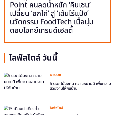
Point คนลดน้ำหนัก ‘คินเซน’
เปลี่ยน ‘อกไก่’ สู่ ‘เส้นไร้แป้ง’
นวัตกรรม FoodTech เนื้อนุ่ม
ตอบโจทย์เทรนด์เฮลตี้
ไลฟ์สไตล์ วันนี้
DECOR
5 ดอกไม้มงคล ความหมายดี เพิ่มความ
สวยงามให้กับบ้าน
ไลฟ์สไตล์