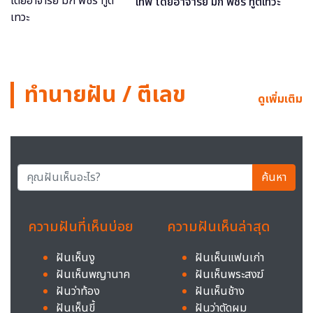
เทพ โดยอาจารย์ มิก พชร ทูตเทวะ
ทำนายฝัน / ตีเลข
ดูเพิ่มเติม
ค้นหา
ความฝันที่เห็นบ่อย
ความฝันเห็นล่าสุด
ฝันเห็นงู
ฝันเห็นแฟนเก่า
ฝันเห็นพญานาค
ฝันเห็นพระสงฆ์
ฝันว่าท้อง
ฝันเห็นช้าง
ฝันเห็นขี้
ฝันว่าตัดผม