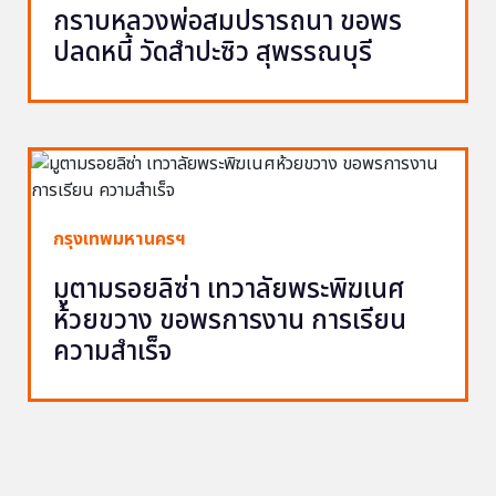
กราบหลวงพ่อสมปรารถนา ขอพร
ปลดหนี้ วัดสำปะซิว สุพรรณบุรี
กรุงเทพมหานครฯ
มูตามรอยลิซ่า เทวาลัยพระพิฆเนศ
ห้วยขวาง ขอพรการงาน การเรียน
ความสำเร็จ