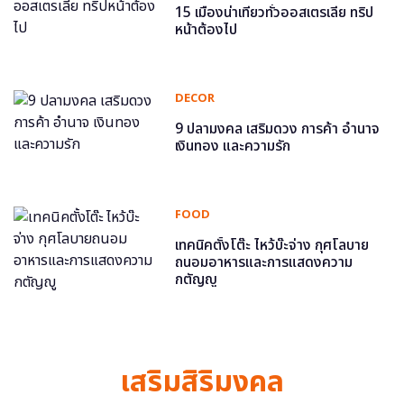
15 เมืองน่าเที่ยวทั่วออสเตรเลีย ทริป
หน้าต้องไป
DECOR
9 ปลามงคล เสริมดวง การค้า อำนาจ
เงินทอง และความรัก
FOOD
เทคนิคตั้งโต๊ะ ไหว้บ๊ะจ่าง กุศโลบาย
ถนอมอาหารและการแสดงความ
กตัญญู
เสริมสิริมงคล