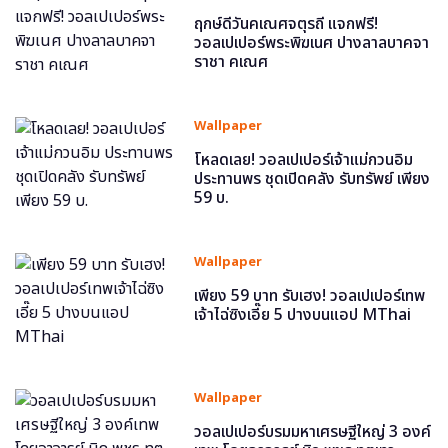
ฤกษ์ดีวันคเณศจตุรถี แจกฟรี!
วอลเปเปอร์พระพิฆเนศ ปางลาลบาคจา
ราชา คเณศ
Wallpaper
โหลดเลย! วอลเปเปอร์เจ้าแม่กวนอิม
ประทานพร ชุดเปิดคลัง รับทรัพย์ เพียง
59 บ.
Wallpaper
เพียง 59 บาท รับเฮง! วอลเปเปอร์เทพ
เจ้าไฉ่ซิงเอี๊ย 5 ปางบนแอป MThai
Wallpaper
วอลเปเปอร์บรมมหาเศรษฐีใหญ่ 3 องค์