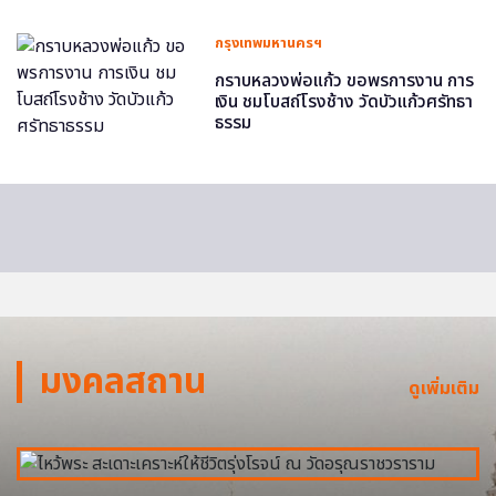
กรุงเทพมหานครฯ
กราบหลวงพ่อแก้ว ขอพรการงาน การ
เงิน ชมโบสถ์โรงช้าง วัดบัวแก้วศรัทธา
ธรรม
มงคลสถาน
ดูเพิ่มเติม