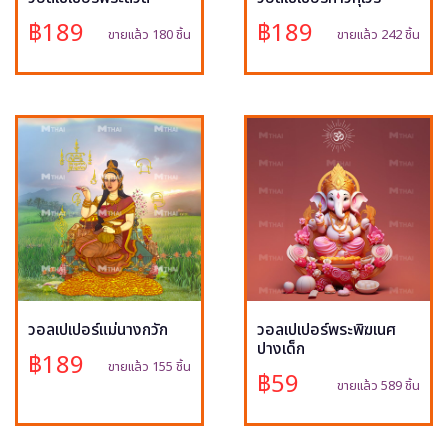
฿189
฿189
ขายแล้ว 180 ชิ้น
ขายแล้ว 242 ชิ้น
วอลเปเปอร์แม่นางกวัก
วอลเปเปอร์พระพิฆเนศ
ปางเด็ก
฿189
ขายแล้ว 155 ชิ้น
฿59
ขายแล้ว 589 ชิ้น