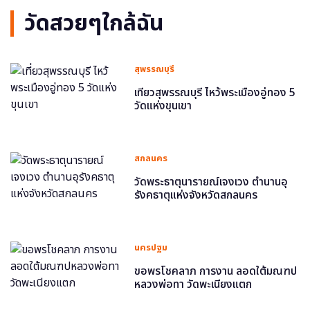
วัดสวยๆใกล้ฉัน
สุพรรณบุรี
เที่ยวสุพรรณบุรี ไหว้พระเมืองอู่ทอง 5
วัดแห่งขุนเขา
สกลนคร
วัดพระธาตุนารายณ์เจงเวง ตำนานอุ
รังคธาตุแห่งจังหวัดสกลนคร
นครปฐม
ขอพรโชคลาภ การงาน ลอดใต้มณฑป
หลวงพ่อทา วัดพะเนียงแตก