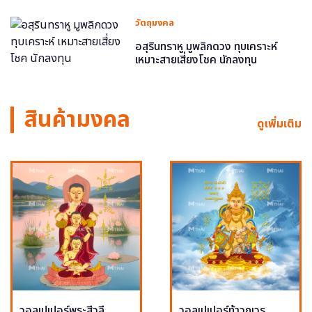
วัตถุมงคล
อสุรินทราหู มูพลิกดวง ทุบเคราะห์
เหมาะสายเสี่ยงโชค นักลงทุน
สินค้ามงคล
ดูเพิ่มเติม
วอลเปเปอร์พระสีวลี
วอลเปเปอร์ท้าวกุเวร