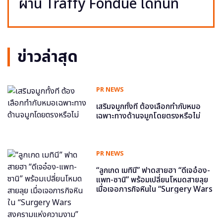
ผ่าน Traffy Fondue ได้ทันที
ข่าวล่าสุด
PR NEWS
เสริมจมูกทั้งที ต้องเลือกทำกับหมอ
เฉพาะทางด้านจมูกโดยตรงหรือไม่
PR NEWS
“ลูกเกด เมทินี” ฟาดสายฮา “ดีเจอ๋อง-
แพท-ซานิ” พร้อมเปลี่ยนโหมดสายลุย
เมื่อเจอภารกิจหินใน “Surgery Wars
สงครามแห่งความงาม” อีพี6