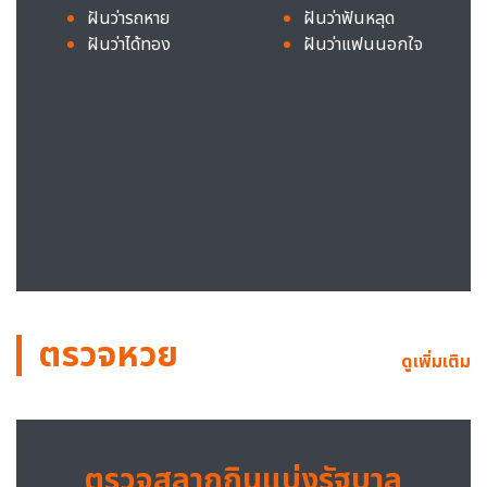
ฝันว่ารถหาย
ฝันว่าฟันหลุด
ฝันว่าได้ทอง
ฝันว่าแฟนนอกใจ
ตรวจหวย
ดูเพิ่มเติม
ตรวจสลากกินแบ่งรัฐบาล