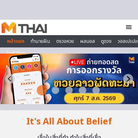
Skip to content
menu
หน้าแรก
ทำนายฝัน
ตรวจหวย
ผลบอล
ดูดวง
วอลเปเปอร
ไลฟ์สไตล์
It's All About Belief
เชื่อในสิ่งที่ทำ ทำในสิ่งที่เชื่อ