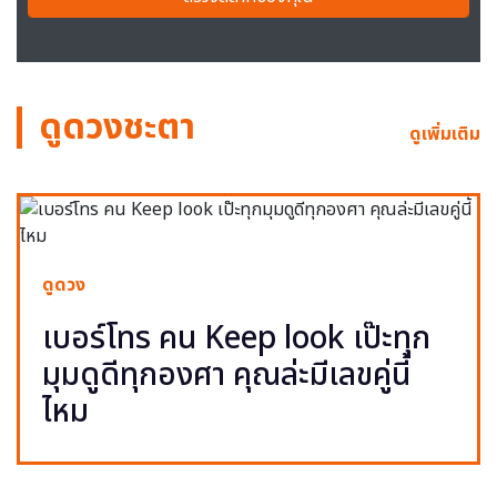
ดูดวงชะตา
ดูเพิ่มเติม
ดูดวง
เบอร์โทร คน Keep look เป๊ะทุก
มุมดูดีทุกองศา คุณล่ะมีเลขคู่นี้
ไหม