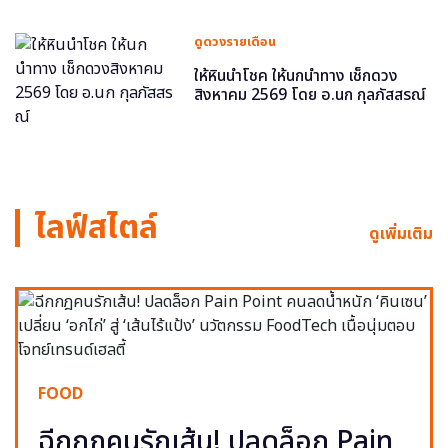
ดูดวงรายเดือน
ให้หินนำโชค ให้นกนำทาง เช็กดวง
สิงหาคม 2569 โดย อ.นก กุลภัสสรณ์
ไลฟ์สไตล์
ดูเพิ่มเติม
FOOD
ฉีกกฎคนรักเส้น! ปลดล็อก Pain