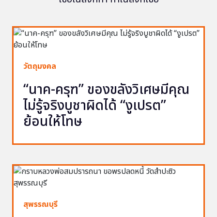
วัตถุมงคล
“นาค-ครุฑ” ของขลังวิเศษมีคุณ
ไม่รู้จริงบูชาผิดได้ “งูเปรต”
ย้อนให้โทษ
สุพรรณบุรี