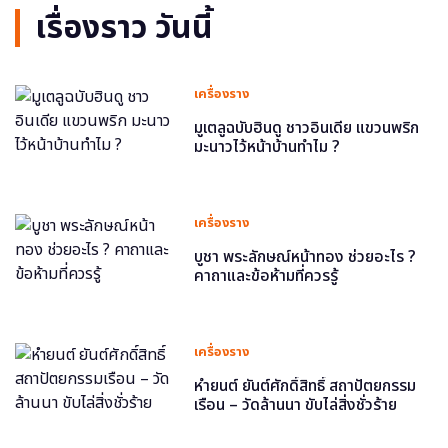
เรื่องราว วันนี้
เครื่องราง
มูเตลูฉบับฮินดู ชาวอินเดีย แขวนพริก
มะนาวไว้หน้าบ้านทำไม ?
เครื่องราง
บูชา พระลักษณ์หน้าทอง ช่วยอะไร ?
คาถาและข้อห้ามที่ควรรู้
เครื่องราง
หำยนต์ ยันต์ศักดิ์สิทธิ์ สถาปัตยกรรม
เรือน – วัดล้านนา ขับไล่สิ่งชั่วร้าย