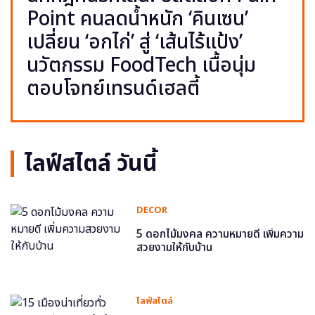
Point คนลดน้ำหนัก ‘คินเซน’
เปลี่ยน ‘อกไก่’ สู่ ‘เส้นไร้แป้ง’
นวัตกรรม FoodTech เนื้อนุ่ม
ตอบโจทย์เทรนด์เฮลตี้
ไลฟ์สไตล์ วันนี้
DECOR
5 ดอกไม้มงคล ความหมายดี เพิ่มความ
สวยงามให้กับบ้าน
ไลฟ์สไตล์