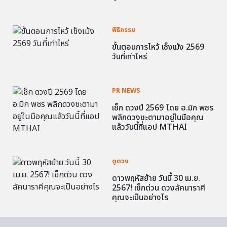
พิธีกรรม
ขั้นตอนการไหว้ เช็งเม้ง 2569
วันที่เท่าไหร่
PR NEWS
เช็ก ดวงปี 2569 โดย อ.มิก พชร
พลิกดวงชะตามาอยู่ในมือคุณ
แล้ววันนี้ที่แอป MTHAI
ดูดวง
ดาวพฤหัสย้าย วันนี้ 30 เม.ย.
2567! เช็กด่วน ดวงลัคนาราศี
คุณจะเป็นอย่างไร