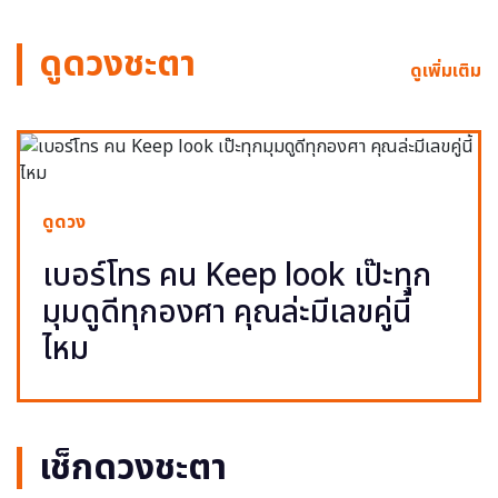
ดูดวงชะตา
ดูเพิ่มเติม
ดูดวง
เบอร์โทร คน Keep look เป๊ะทุก
มุมดูดีทุกองศา คุณล่ะมีเลขคู่นี้
ไหม
เช็กดวงชะตา