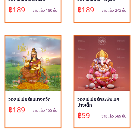
฿189
฿189
ขายแล้ว 180 ชิ้น
ขายแล้ว 242 ชิ้น
วอลเปเปอร์แม่นางกวัก
วอลเปเปอร์พระพิฆเนศ
ปางเด็ก
฿189
ขายแล้ว 155 ชิ้น
฿59
ขายแล้ว 589 ชิ้น