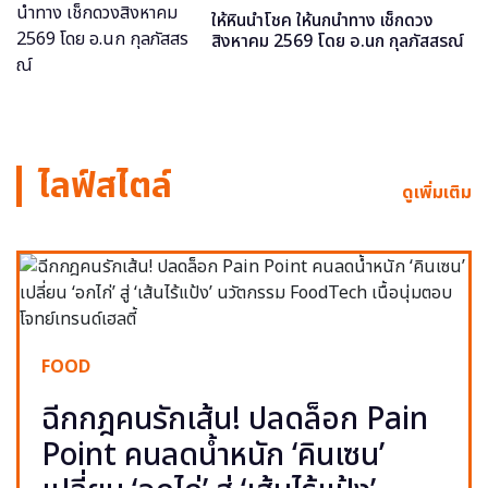
ให้หินนำโชค ให้นกนำทาง เช็กดวง
สิงหาคม 2569 โดย อ.นก กุลภัสสรณ์
ไลฟ์สไตล์
ดูเพิ่มเติม
FOOD
ฉีกกฎคนรักเส้น! ปลดล็อก Pain
Point คนลดน้ำหนัก ‘คินเซน’