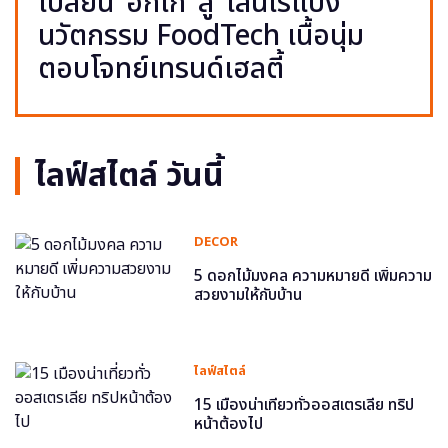
เปลี่ยน ‘อกไก่’ สู่ ‘เส้นไร้แป้ง’
นวัตกรรม FoodTech เนื้อนุ่ม
ตอบโจทย์เทรนด์เฮลตี้
ไลฟ์สไตล์ วันนี้
DECOR
5 ดอกไม้มงคล ความหมายดี เพิ่มความ
สวยงามให้กับบ้าน
ไลฟ์สไตล์
15 เมืองน่าเที่ยวทั่วออสเตรเลีย ทริป
หน้าต้องไป