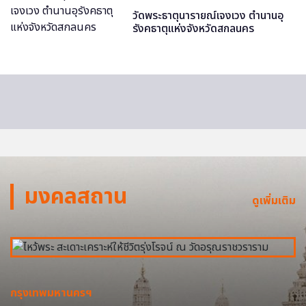
วัดพระธาตุนารายณ์เจงเวง ตำนานอุ
รังคธาตุแห่งจังหวัดสกลนคร
มงคลสถาน
ดูเพิ่มเติม
กรุงเทพมหานครฯ