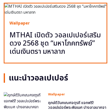
Wallpaper
MTHAI เปิดตัว วอลเปเปอร์เสริม
ดวง 2568 ชุด “มหาโภคทรัพย์”
เด่นเงินตรา มหาลาภ
แนะนำวอลเปเปอร์
Wallpaper
ฤกษ์ดีวันคเณศจตุรถี แจกฟรี!
วอลเปเปอร์พระพิฆเนศ ปางลาลบาคจา