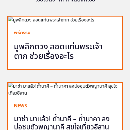
พิธีกรรม
มูพลิกดวง ลอดแท่นพระเจ้า
ตาก ช่วยเรื่องอะไร
NEWS
มาช่า มาแล้ว! ถ้ำนาคี – ถ้ำนาคา ลง
บ่อชุบตัวพญานาคี สุขใจเที่ยวอีสาน