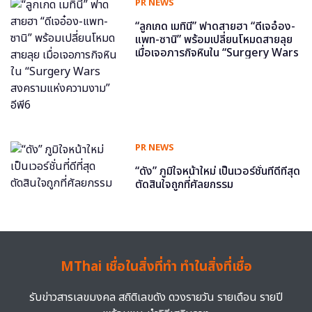
PR NEWS
“ลูกเกด เมทินี” ฟาดสายฮา “ดีเจอ๋อง-
แพท-ซานิ” พร้อมเปลี่ยนโหมดสายลุย
เมื่อเจอภารกิจหินใน “Surgery Wars
สงครามแห่งความงาม” อีพี6
PR NEWS
“ดัง” ภูมิใจหน้าใหม่ เป็นเวอร์ชั่นที่ดีที่สุด
ตัดสินใจถูกที่ศัลยกรรม
MThai เชื่อในสิ่งที่ทำ ทำในสิ่งที่เชื่อ
รับข่าวสารเลขมงคล สถิติเลขดัง ดวงรายวัน รายเดือน รายปี