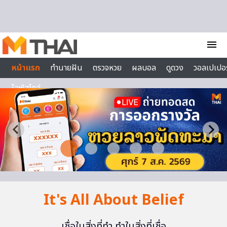
Skip to content
menu
หน้าแรก
ทำนายฝัน
ตรวจหวย
ผลบอล
ดูดวง
วอลเปเปอร
ไลฟ์สไตล์
It's All About Belief
เชื่อในสิ่งที่ทำ ทำในสิ่งที่เชื่อ