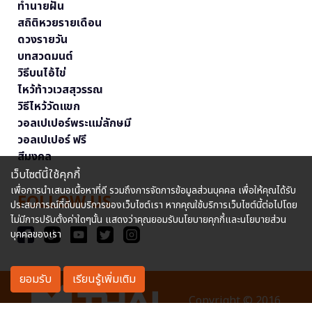
ทำนายฝัน
สถิติหวยรายเดือน
ดวงรายวัน
บทสวดมนต์
วิธีบนไอ้ไข่
ไหว้ท้าวเวสสุวรรณ
วิธีไหว้วัดแขก
วอลเปเปอร์พระแม่ลักษมี
วอลเปเปอร์ ฟรี
สีมงคล
เว็บไซต์นี้ใช้คุกกี้
เพื่อการนำเสนอเนื้อหาที่ดี รวมถึงการจัดการข้อมูลส่วนบุคคล เพื่อให้คุณได้รับ
FOLLOW US
ประสบการณ์ที่ดีบนบริการของเว็บไซต์เรา หากคุณใช้บริการเว็บไซต์นี้ต่อไปโดย
ไม่มีการปรับตั้งค่าใดๆนั้น แสดงว่าคุณยอมรับนโยบายคุกกี้และนโยบายส่วน
บุคคลของเรา
ยอมรับ
เรียนรู้เพิ่มเติม
Copyright © 2016