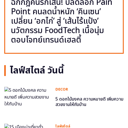
ฉีกกฎคนรักเส้น! ปลดล็อก Pain
Point คนลดน้ำหนัก ‘คินเซน’
เปลี่ยน ‘อกไก่’ สู่ ‘เส้นไร้แป้ง’
นวัตกรรม FoodTech เนื้อนุ่ม
ตอบโจทย์เทรนด์เฮลตี้
ไลฟ์สไตล์ วันนี้
DECOR
5 ดอกไม้มงคล ความหมายดี เพิ่มความ
สวยงามให้กับบ้าน
ไลฟ์สไตล์