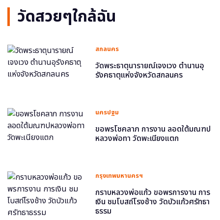
วัดสวยๆใกล้ฉัน
สกลนคร
วัดพระธาตุนารายณ์เจงเวง ตำนานอุ
รังคธาตุแห่งจังหวัดสกลนคร
นครปฐม
ขอพรโชคลาภ การงาน ลอดใต้มณฑป
หลวงพ่อทา วัดพะเนียงแตก
กรุงเทพมหานครฯ
กราบหลวงพ่อแก้ว ขอพรการงาน การ
เงิน ชมโบสถ์โรงช้าง วัดบัวแก้วศรัทธา
ธรรม