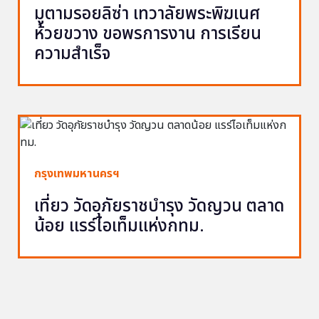
มูตามรอยลิซ่า เทวาลัยพระพิฆเนศ
ห้วยขวาง ขอพรการงาน การเรียน
ความสำเร็จ
กรุงเทพมหานครฯ
เที่ยว วัดอุภัยราชบำรุง วัดญวน ตลาด
น้อย แรร์ไอเท็มแห่งกทม.