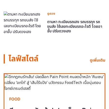
ดูดวง
ตามหา ทะเบียนรถเฮง รถบรรทุก รถ
ขนส่ง ใช้เลขทะเบียนรถอะไรดี โดยอา
จั๊บ ปรับดวงเฮง
ไลฟ์สไตล์
ดูเพิ่มเติม
FOOD