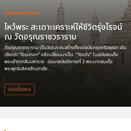
กรุงเทพมหานครฯ
ไหว้พระ สะเดาะเคราะห์ให้ชีวิตรุ่งโรจน์
ณ วัดอรุณราชวราราม
วัดอรุณราชวราราม เป็นวัดโบราณสร้างตั้งแต่สมัยกรุงศรีอยุธยา เดิม
เรียกว่า “วัดมะกอก” แล้วเปลี่ยนมาเป็น “วัดแจ้ง” ในสมัยสมเด็จ
พระเจ้าตากสินมหาราช ต่อมาสมัยรัชกาลที่ 2 พระบาทสมเด็จ
พระพุทธเลิศหล้านภาลัย ..
อ่านเรื่องราว