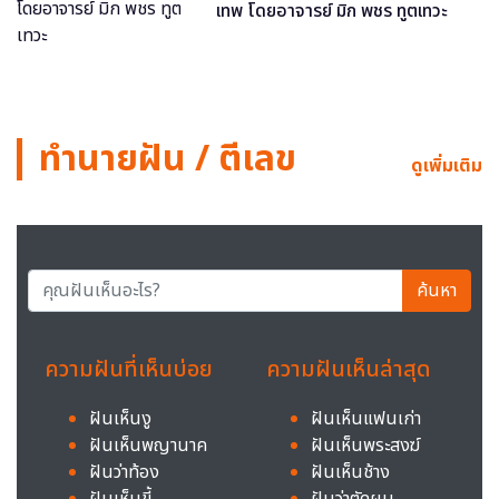
เทพ โดยอาจารย์ มิก พชร ทูตเทวะ
ทำนายฝัน / ตีเลข
ดูเพิ่มเติม
ค้นหา
ความฝันที่เห็นบ่อย
ความฝันเห็นล่าสุด
ฝันเห็นงู
ฝันเห็นแฟนเก่า
ฝันเห็นพญานาค
ฝันเห็นพระสงฆ์
ฝันว่าท้อง
ฝันเห็นช้าง
ฝันเห็นขี้
ฝันว่าตัดผม