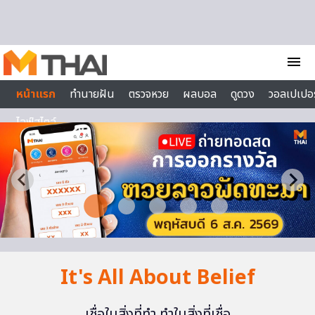
Skip to content
menu
หน้าแรก
ทำนายฝัน
ตรวจหวย
ผลบอล
ดูดวง
วอลเปเปอร
ไลฟ์สไตล์
It's All About Belief
เชื่อในสิ่งที่ทำ ทำในสิ่งที่เชื่อ