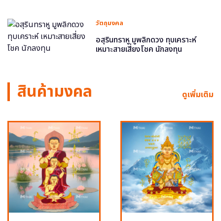
วัตถุมงคล
อสุรินทราหู มูพลิกดวง ทุบเคราะห์
เหมาะสายเสี่ยงโชค นักลงทุน
สินค้ามงคล
ดูเพิ่มเติม