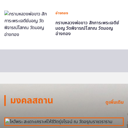
อ่างทอง
กราบหลวงพ่อขาว สักการะพระเจดีย์
มอญ วัดพิจารณ์โสภณ วัดมอญ
อ่างทอง
มงคลสถาน
ดูเพิ่มเติม