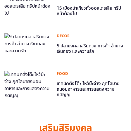
15 เมืองน่าเที่ยวทั่วออสเตรเลีย ทริป
หน้าต้องไป
DECOR
9 ปลามงคล เสริมดวง การค้า อำนาจ
เงินทอง และความรัก
FOOD
เทคนิคตั้งโต๊ะ ไหว้บ๊ะจ่าง กุศโลบาย
ถนอมอาหารและการแสดงความ
กตัญญู
เสริมสิริมงคล