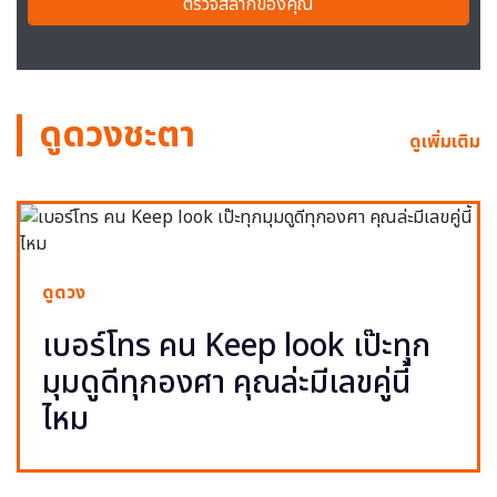
ตรวจสลากของคุณ
ดูดวงชะตา
ดูเพิ่มเติม
ดูดวง
เบอร์โทร คน Keep look เป๊ะทุก
มุมดูดีทุกองศา คุณล่ะมีเลขคู่นี้
ไหม