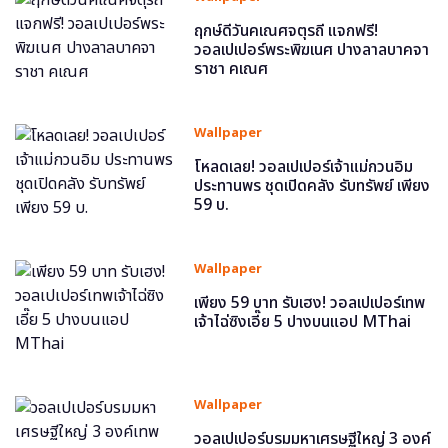
ฤกษ์ดีวันคเณศจตุรถี แจกฟรี!
วอลเปเปอร์พระพิฆเนศ ปางลาลบาคจา
ราชา คเณศ
Wallpaper
โหลดเลย! วอลเปเปอร์เจ้าแม่กวนอิม
ประทานพร ชุดเปิดคลัง รับทรัพย์ เพียง
59 บ.
Wallpaper
เพียง 59 บาท รับเฮง! วอลเปเปอร์เทพ
เจ้าไฉ่ซิงเอี๊ย 5 ปางบนแอป MThai
Wallpaper
วอลเปเปอร์บรมมหาเศรษฐีใหญ่ 3 องค์