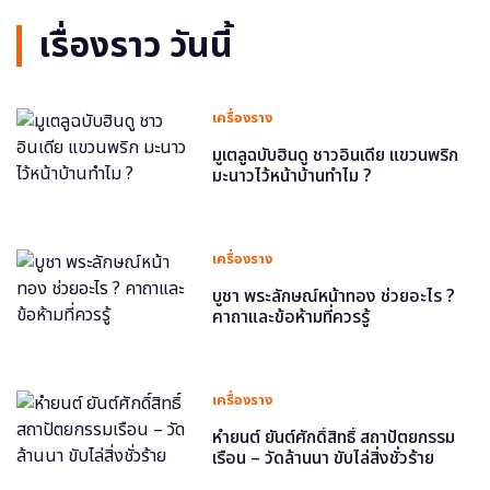
เรื่องราว วันนี้
เครื่องราง
มูเตลูฉบับฮินดู ชาวอินเดีย แขวนพริก
มะนาวไว้หน้าบ้านทำไม ?
เครื่องราง
บูชา พระลักษณ์หน้าทอง ช่วยอะไร ?
คาถาและข้อห้ามที่ควรรู้
เครื่องราง
หำยนต์ ยันต์ศักดิ์สิทธิ์ สถาปัตยกรรม
เรือน – วัดล้านนา ขับไล่สิ่งชั่วร้าย