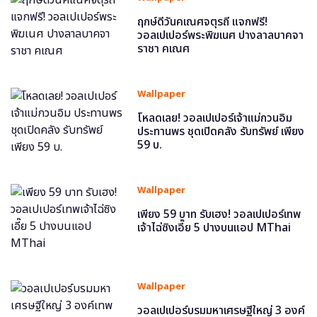
ฤกษ์ดีวันคเณศจตุรถี แจกฟรี!
วอลเปเปอร์พระพิฆเนศ ปางลาลบาคจา
ราชา คเณศ
Wallpaper
โหลดเลย! วอลเปเปอร์เจ้าแม่กวนอิม
ประทานพร ชุดเปิดคลัง รับทรัพย์ เพียง
59 บ.
Wallpaper
เพียง 59 บาท รับเฮง! วอลเปเปอร์เทพ
เจ้าไฉ่ซิงเอี๊ย 5 ปางบนแอป MThai
Wallpaper
วอลเปเปอร์บรมมหาเศรษฐีใหญ่ 3 องค์