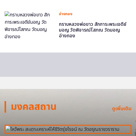
อ่างทอง
กราบหลวงพ่อขาว สักการะพระเจดีย์
มอญ วัดพิจารณ์โสภณ วัดมอญ
อ่างทอง
มงคลสถาน
ดูเพิ่มเติม