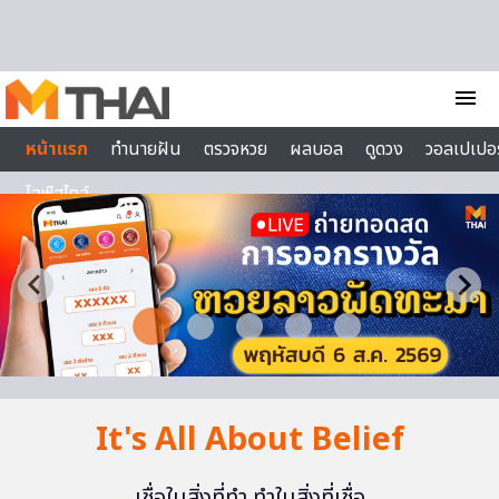
Skip to content
menu
หน้าแรก
ทำนายฝัน
ตรวจหวย
ผลบอล
ดูดวง
วอลเปเปอร
ไลฟ์สไตล์
It's All About Belief
เชื่อในสิ่งที่ทำ ทำในสิ่งที่เชื่อ