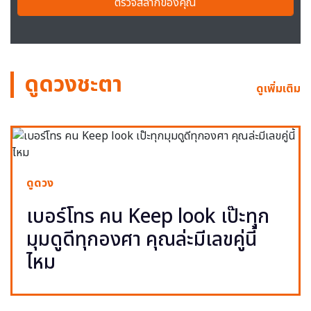
ตรวจสลากของคุณ
ดูดวงชะตา
ดูเพิ่มเติม
ดูดวง
เบอร์โทร คน Keep look เป๊ะทุก
มุมดูดีทุกองศา คุณล่ะมีเลขคู่นี้
ไหม