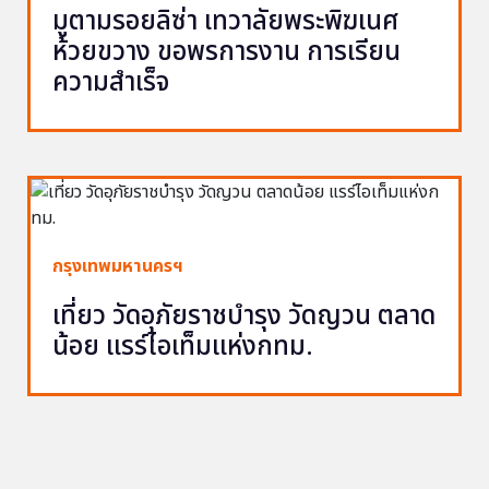
มูตามรอยลิซ่า เทวาลัยพระพิฆเนศ
ห้วยขวาง ขอพรการงาน การเรียน
ความสำเร็จ
กรุงเทพมหานครฯ
เที่ยว วัดอุภัยราชบำรุง วัดญวน ตลาด
น้อย แรร์ไอเท็มแห่งกทม.