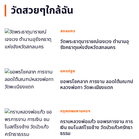
วัดสวยๆใกล้ฉัน
สกลนคร
วัดพระธาตุนารายณ์เจงเวง ตำนานอุ
รังคธาตุแห่งจังหวัดสกลนคร
นครปฐม
ขอพรโชคลาภ การงาน ลอดใต้มณฑป
หลวงพ่อทา วัดพะเนียงแตก
กรุงเทพมหานครฯ
กราบหลวงพ่อแก้ว ขอพรการงาน การ
เงิน ชมโบสถ์โรงช้าง วัดบัวแก้วศรัทธา
ธรรม