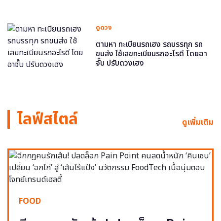
ดูดวง
ตามหา ทะเบียนรถเฮง รถบรรทุก รถ
ขนส่ง ใช้เลขทะเบียนรถอะไรดี โดยอา
จั๊บ ปรับดวงเฮง
ไลฟ์สไตล์
ดูเพิ่มเติม
FOOD