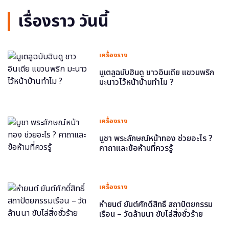
เรื่องราว วันนี้
เครื่องราง
มูเตลูฉบับฮินดู ชาวอินเดีย แขวนพริก
มะนาวไว้หน้าบ้านทำไม ?
เครื่องราง
บูชา พระลักษณ์หน้าทอง ช่วยอะไร ?
คาถาและข้อห้ามที่ควรรู้
เครื่องราง
หำยนต์ ยันต์ศักดิ์สิทธิ์ สถาปัตยกรรม
เรือน – วัดล้านนา ขับไล่สิ่งชั่วร้าย