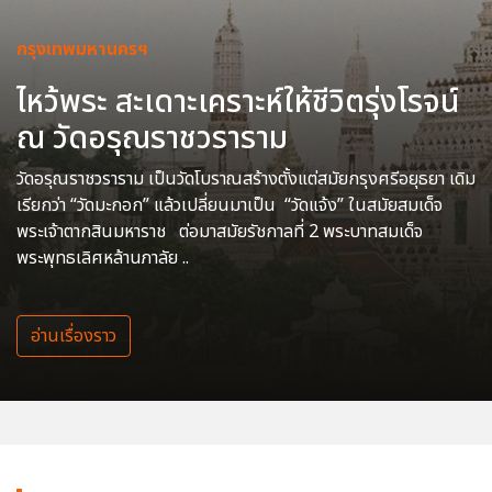
กรุงเทพมหานครฯ
ไหว้พระ สะเดาะเคราะห์ให้ชีวิตรุ่งโรจน์
ณ วัดอรุณราชวราราม
วัดอรุณราชวราราม เป็นวัดโบราณสร้างตั้งแต่สมัยกรุงศรีอยุธยา เดิม
เรียกว่า “วัดมะกอก” แล้วเปลี่ยนมาเป็น “วัดแจ้ง” ในสมัยสมเด็จ
พระเจ้าตากสินมหาราช ต่อมาสมัยรัชกาลที่ 2 พระบาทสมเด็จ
พระพุทธเลิศหล้านภาลัย ..
อ่านเรื่องราว