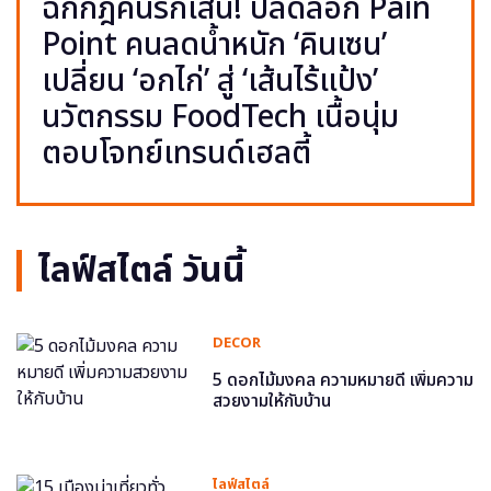
ฉีกกฎคนรักเส้น! ปลดล็อก Pain
Point คนลดน้ำหนัก ‘คินเซน’
เปลี่ยน ‘อกไก่’ สู่ ‘เส้นไร้แป้ง’
นวัตกรรม FoodTech เนื้อนุ่ม
ตอบโจทย์เทรนด์เฮลตี้
ไลฟ์สไตล์ วันนี้
DECOR
5 ดอกไม้มงคล ความหมายดี เพิ่มความ
สวยงามให้กับบ้าน
ไลฟ์สไตล์