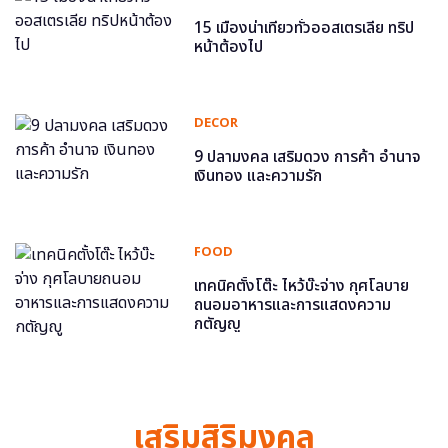
15 เมืองน่าเที่ยวทั่วออสเตรเลีย ทริป
หน้าต้องไป
DECOR
9 ปลามงคล เสริมดวง การค้า อำนาจ
เงินทอง และความรัก
FOOD
เทคนิคตั้งโต๊ะ ไหว้บ๊ะจ่าง กุศโลบาย
ถนอมอาหารและการแสดงความ
กตัญญู
เสริมสิริมงคล