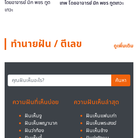
เทพ โดยอาจารย์ มิก พชร ทูตเทวะ
ทำนายฝัน / ตีเลข
ดูเพิ่มเติม
ค้นหา
ความฝันที่เห็นบ่อย
ความฝันเห็นล่าสุด
ฝันเห็นงู
ฝันเห็นแฟนเก่า
ฝันเห็นพญานาค
ฝันเห็นพระสงฆ์
ฝันว่าท้อง
ฝันเห็นช้าง
ฝันเห็นขี้
ฝันว่าตัดผม