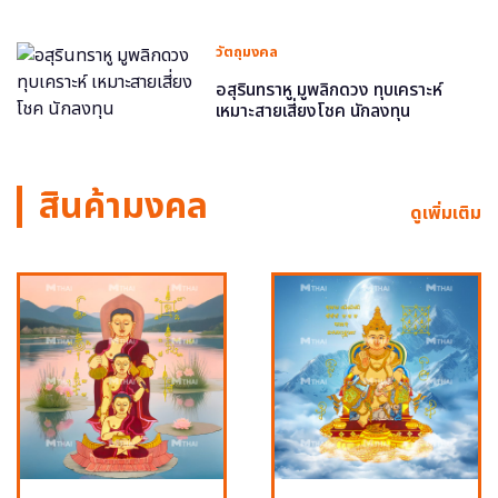
วัตถุมงคล
อสุรินทราหู มูพลิกดวง ทุบเคราะห์
เหมาะสายเสี่ยงโชค นักลงทุน
สินค้ามงคล
ดูเพิ่มเติม