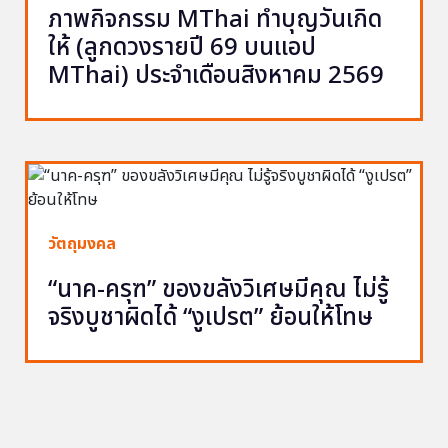
ภาพกิจกรรม MThai ทำบุญวันเกิด
ให้ (ลูกดวงรายปี 69 บนแอป
MThai) ประจำเดือนสิงหาคม 2569
วัตถุมงคล
“นาค-ครุฑ” ของขลังวิเศษมีคุณ ไม่รู้
จริงบูชาผิดได้ “งูเปรต” ย้อนให้โทษ