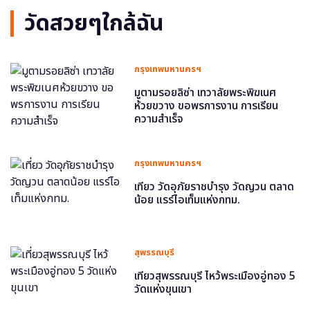
วัดสวยๆใกล้ฉัน
กรุงเทพมหานครฯ
มูตามรอยลิซ่า เทวาลัยพระพิฆเนศ
ห้วยขวาง ขอพรการงาน การเรียน
ความสำเร็จ
กรุงเทพมหานครฯ
เที่ยว วัดอุภัยราชบำรุง วัดญวน ตลาด
น้อย แรร์ไอเท็มแห่งกทม.
สุพรรณบุรี
เที่ยวสุพรรณบุรี ไหว้พระเมืองอู่ทอง 5
วัดแห่งขุนเขา