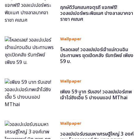
ฤกษ์ดีวันคเณศจตุรถี แจกฟรี!
วอลเปเปอร์พระพิฆเนศ ปางลาลบาคจา
ราชา คเณศ
Wallpaper
โหลดเลย! วอลเปเปอร์เจ้าแม่กวนอิม
ประทานพร ชุดเปิดคลัง รับทรัพย์ เพียง
59 บ.
Wallpaper
เพียง 59 บาท รับเฮง! วอลเปเปอร์เทพ
เจ้าไฉ่ซิงเอี๊ย 5 ปางบนแอป MThai
Wallpaper
วอลเปเปอร์บรมมหาเศรษฐีใหญ่ 3 องค์