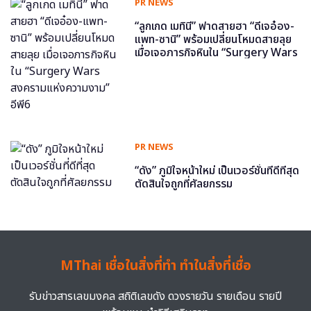
PR NEWS
“ลูกเกด เมทินี” ฟาดสายฮา “ดีเจอ๋อง-
แพท-ซานิ” พร้อมเปลี่ยนโหมดสายลุย
เมื่อเจอภารกิจหินใน “Surgery Wars
สงครามแห่งความงาม” อีพี6
PR NEWS
“ดัง” ภูมิใจหน้าใหม่ เป็นเวอร์ชั่นที่ดีที่สุด
ตัดสินใจถูกที่ศัลยกรรม
MThai เชื่อในสิ่งที่ทำ ทำในสิ่งที่เชื่อ
รับข่าวสารเลขมงคล สถิติเลขดัง ดวงรายวัน รายเดือน รายปี