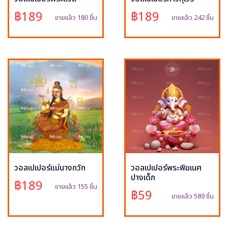
฿189
฿189
ขายแล้ว 180 ชิ้น
ขายแล้ว 242 ชิ้น
วอลเปเปอร์แม่นางกวัก
วอลเปเปอร์พระพิฆเนศ
ปางเด็ก
฿189
ขายแล้ว 155 ชิ้น
฿59
ขายแล้ว 589 ชิ้น