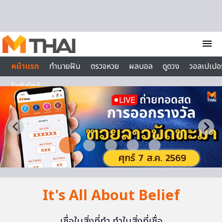
Skip to content
menu
หน้าแรก
ทำนายฝัน
ตรวจหวย
ผลบอล
ดูดวง
วอลเปเปอร
ไลฟ์สไตล์
It's All About Belief
เชื่อในสิ่งที่ทำ ทำในสิ่งที่เชื่อ