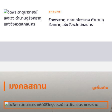
สกลนคร
วัดพระธาตุนารายณ์เจงเวง ตำนานอุ
รังคธาตุแห่งจังหวัดสกลนคร
มงคลสถาน
ดูเพิ่มเติม