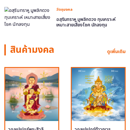
วัตถุมงคล
อสุรินทราหู มูพลิกดวง ทุบเคราะห์
เหมาะสายเสี่ยงโชค นักลงทุน
สินค้ามงคล
ดูเพิ่มเติม
วอลเปเปอร์พระสีวลี
วอลเปเปอร์ท้าวกุเวร