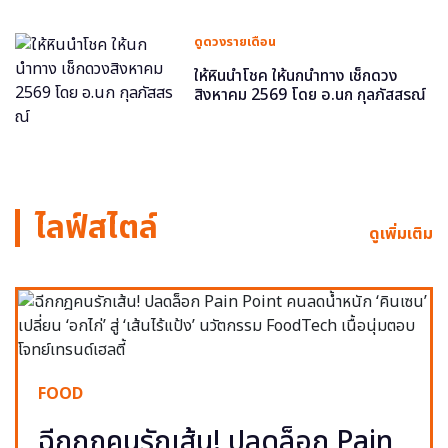
ดูดวงรายเดือน
ให้หินนำโชค ให้นกนำทาง เช็กดวง
สิงหาคม 2569 โดย อ.นก กุลภัสสรณ์
ไลฟ์สไตล์
ดูเพิ่มเติม
FOOD
ฉีกกฎคนรักเส้น! ปลดล็อก Pain