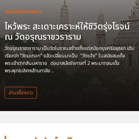
กรุงเทพมหานครฯ
ไหว้พระ สะเดาะเคราะห์ให้ชีวิตรุ่งโรจน์
ณ วัดอรุณราชวราราม
วัดอรุณราชวราราม เป็นวัดโบราณสร้างตั้งแต่สมัยกรุงศรีอยุธยา เดิม
เรียกว่า “วัดมะกอก” แล้วเปลี่ยนมาเป็น “วัดแจ้ง” ในสมัยสมเด็จ
พระเจ้าตากสินมหาราช ต่อมาสมัยรัชกาลที่ 2 พระบาทสมเด็จ
พระพุทธเลิศหล้านภาลัย ..
อ่านเรื่องราว