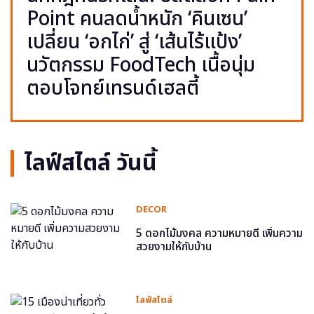
Point คนลดน้ำหนัก ‘คินเซน’
เปลี่ยน ‘อกไก่’ สู่ ‘เส้นไร้แป้ง’
นวัตกรรม FoodTech เนื้อนุ่ม
ตอบโจทย์เทรนด์เฮลตี้
ไลฟ์สไตล์ วันนี้
DECOR
5 ดอกไม้มงคล ความหมายดี เพิ่มความ
สวยงามให้กับบ้าน
ไลฟ์สไตล์