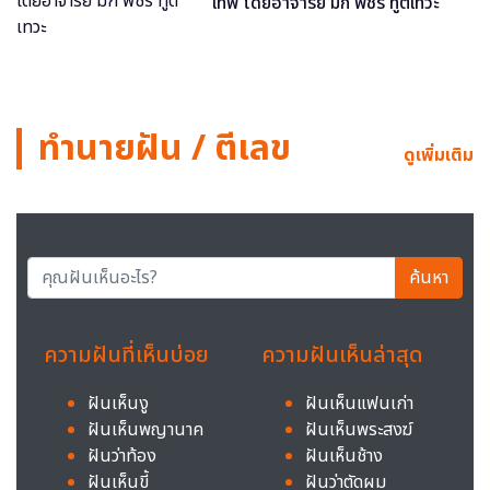
เทพ โดยอาจารย์ มิก พชร ทูตเทวะ
ทำนายฝัน / ตีเลข
ดูเพิ่มเติม
ค้นหา
ความฝันที่เห็นบ่อย
ความฝันเห็นล่าสุด
ฝันเห็นงู
ฝันเห็นแฟนเก่า
ฝันเห็นพญานาค
ฝันเห็นพระสงฆ์
ฝันว่าท้อง
ฝันเห็นช้าง
ฝันเห็นขี้
ฝันว่าตัดผม