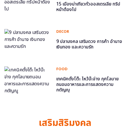
15 เมืองน่าเที่ยวทั่วออสเตรเลีย ทริป
หน้าต้องไป
DECOR
9 ปลามงคล เสริมดวง การค้า อำนาจ
เงินทอง และความรัก
FOOD
เทคนิคตั้งโต๊ะ ไหว้บ๊ะจ่าง กุศโลบาย
ถนอมอาหารและการแสดงความ
กตัญญู
เสริมสิริมงคล