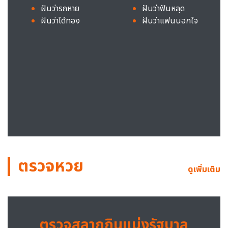
ฝันว่ารถหาย
ฝันว่าฟันหลุด
ฝันว่าได้ทอง
ฝันว่าแฟนนอกใจ
ตรวจหวย
ดูเพิ่มเติม
ตรวจสลากกินแบ่งรัฐบาล