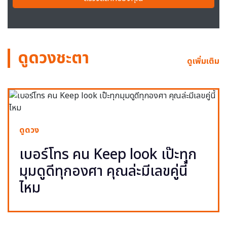
ดูดวงชะตา
ดูเพิ่มเติม
ดูดวง
เบอร์โทร คน Keep look เป๊ะทุก
มุมดูดีทุกองศา คุณล่ะมีเลขคู่นี้
ไหม