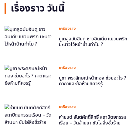
เรื่องราว วันนี้
เครื่องราง
มูเตลูฉบับฮินดู ชาวอินเดีย แขวนพริก
มะนาวไว้หน้าบ้านทำไม ?
เครื่องราง
บูชา พระลักษณ์หน้าทอง ช่วยอะไร ?
คาถาและข้อห้ามที่ควรรู้
เครื่องราง
หำยนต์ ยันต์ศักดิ์สิทธิ์ สถาปัตยกรรม
เรือน – วัดล้านนา ขับไล่สิ่งชั่วร้าย