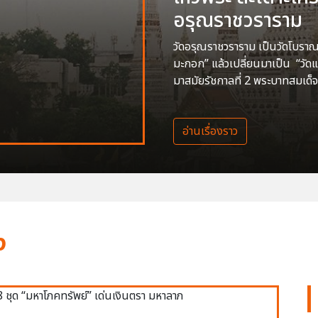
อรุณราชวราราม
วัดอรุณราชวราราม เป็นวัดโบราณสร
มะกอก” แล้วเปลี่ยนมาเป็น “วัด
มาสมัยรัชกาลที่ 2 พระบาทสมเด็จ
อ่านเรื่องราว
ง