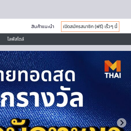
สินค้าแนะนำ
เปิดสมัครสมาชิก (ฟรี) เร็วๆ นี้
ไลฟ์สไตล์