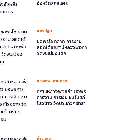
จังหวัดสกลนคร
นครปฐม
ขอพรโชคลาภ การงาน
ลอดใต้มณฑปหลวงพ่อทา
วัดพะเนียงแตก
กรุงเทพมหานครฯ
กราบหลวงพ่อแก้ว ขอพร
การงาน การเงิน ชมโบสถ์
โรงช้าง วัดบัวแก้วศรัทธา
ธรรม
อ่างทอง