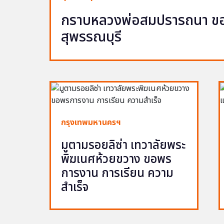
กราบหลวงพ่อสมปรารถนา ขอพ
สุพรรณบุรี
กรุงเทพมหานครฯ
มูตามรอยลิซ่า เทวาลัยพระ
พิฆเนศห้วยขวาง ขอพร
การงาน การเรียน ความ
สำเร็จ