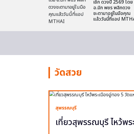
เช็ก ดวงปี 2569 โดย
อ.มิก พชร พลิกดวง
ชะตามาอยู่ในมือคุณ
แล้ววันนี้ที่แอป MTH
วัดสวย
สุพรรณบุรี
เที่ยวสุพรรณบุรี ไหว้พร