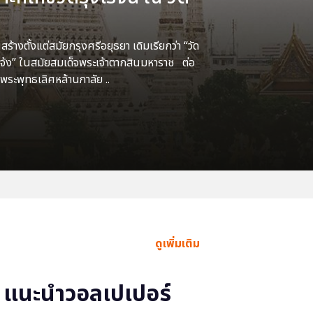
้างตั้งแต่สมัยกรุงศรีอยุธยา เดิมเรียกว่า “วัด
แจ้ง” ในสมัยสมเด็จพระเจ้าตากสินมหาราช ต่อ
พระพุทธเลิศหล้านภาลัย ..
ดูเพิ่มเติม
แนะนำวอลเปเปอร์