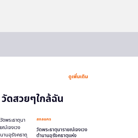
ดูเพิ่มเติม
วัดสวยๆใกล้ฉัน
สกลนคร
วัดพระธาตุนารายณ์เจงเวง
ตำนานอุรังคธาตุแห่ง