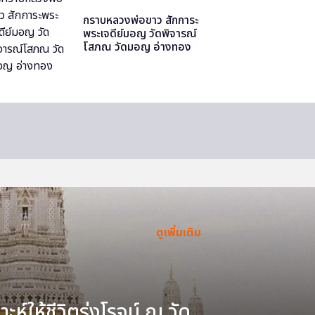
กราบหลวงพ่อขาว สักการะ
พระเจดีย์มอญ วัดพิจารณ์
โสภณ วัดมอญ อ่างทอง
ดูเพิ่มเติม
ะห์ให้ชีวิตรุ่งโรจน์ ณ วัด