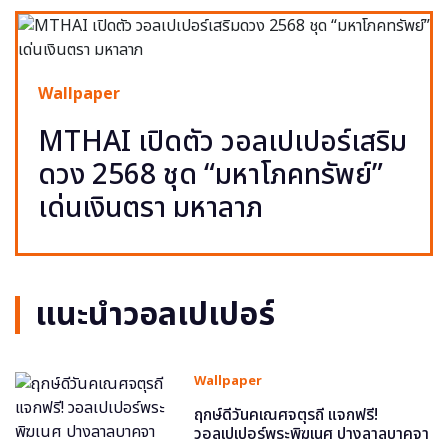
Wallpaper
MTHAI เปิดตัว วอลเปเปอร์เสริม
ดวง 2568 ชุด “มหาโภคทรัพย์”
เด่นเงินตรา มหาลาภ
แนะนำวอลเปเปอร์
Wallpaper
ฤกษ์ดีวันคเณศจตุรถี แจกฟรี!
วอลเปเปอร์พระพิฆเนศ ปางลาลบาคจา