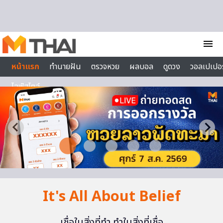
Skip to content
menu
หน้าแรก
ทำนายฝัน
ตรวจหวย
ผลบอล
ดูดวง
วอลเปเปอร
ไลฟ์สไตล์
It's All About Belief
เชื่อในสิ่งที่ทำ ทำในสิ่งที่เชื่อ