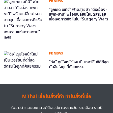
PR NEWS
“ลูกเกด เมทินี” ฟาดสายฮา “ดีเจอ๋อง-
แพท-ซานิ” พร้อมเปลี่ยนโหมดสายลุย
เมื่อเจอภารกิจหินใน “Surgery Wars
สงครามแห่งความงาม” อีพี6
PR NEWS
“ดัง” ภูมิใจหน้าใหม่ เป็นเวอร์ชั่นที่ดีที่สุด
ตัดสินใจถูกที่ศัลยกรรม
MThai เชื่อในสิ่งที่ทำ ทำในสิ่งที่เชื่อ
รับข่าวสารเลขมงคล สถิติเลขดัง ดวงรายวัน รายเดือน รายปี