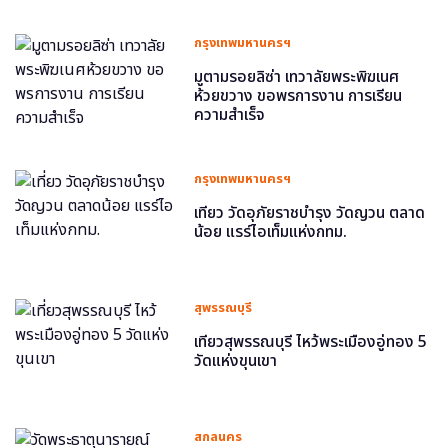
กรุงเทพมหานครฯ
มูตามรอยลิซ่า เทวาลัยพระพิฆเนศ
ห้วยขวาง ขอพรการงาน การเรียน
ความสำเร็จ
กรุงเทพมหานครฯ
เที่ยว วัดอุภัยราชบำรุง วัดญวน ตลาด
น้อย แรร์ไอเท็มแห่งกทม.
สุพรรณบุรี
เที่ยวสุพรรณบุรี ไหว้พระเมืองอู่ทอง 5
วัดแห่งขุนเขา
สกลนคร