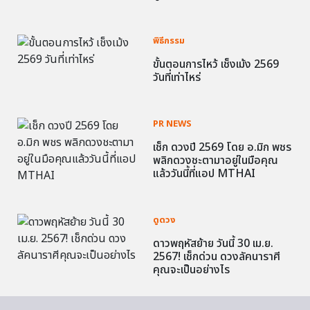
พิธีกรรม
ขั้นตอนการไหว้ เช็งเม้ง 2569
วันที่เท่าไหร่
PR NEWS
เช็ก ดวงปี 2569 โดย อ.มิก พชร
พลิกดวงชะตามาอยู่ในมือคุณ
แล้ววันนี้ที่แอป MTHAI
ดูดวง
ดาวพฤหัสย้าย วันนี้ 30 เม.ย.
2567! เช็กด่วน ดวงลัคนาราศี
คุณจะเป็นอย่างไร