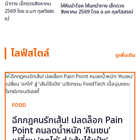
ให้หินนำโชค ให้นกนำทาง เช็กดวง
สิงหาคม 2569 โดย อ.นก กุลภัสสรณ์
ไลฟ์สไตล์
ดูเพิ่มเติม
FOOD
ฉีกกฎคนรักเส้น! ปลดล็อก Pain
Point คนลดน้ำหนัก ‘คินเซน’