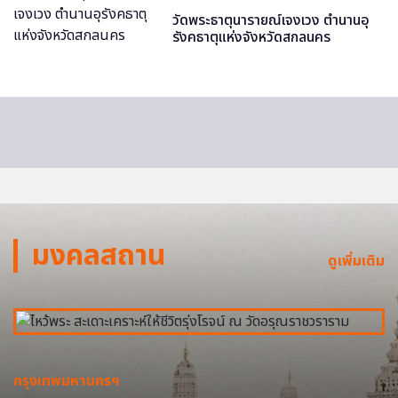
วัดพระธาตุนารายณ์เจงเวง ตำนานอุ
รังคธาตุแห่งจังหวัดสกลนคร
มงคลสถาน
ดูเพิ่มเติม
กรุงเทพมหานครฯ