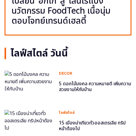
เปลี่ยน ‘อกไก่’ สู่ ‘เส้นไร้แป้ง’
นวัตกรรม FoodTech เนื้อนุ่ม
ตอบโจทย์เทรนด์เฮลตี้
ไลฟ์สไตล์ วันนี้
DECOR
5 ดอกไม้มงคล ความหมายดี เพิ่มความ
สวยงามให้กับบ้าน
ไลฟ์สไตล์
15 เมืองน่าเที่ยวทั่วออสเตรเลีย ทริป
หน้าต้องไป