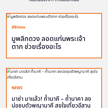
พิธีกรรม
มูพลิกดวง ลอดแท่นพระเจ้า
ตาก ช่วยเรื่องอะไร
NEWS
มาช่า มาแล้ว! ถ้ำนาคี – ถ้ำนาคา ลง
บ่อชุบตัวพญานาคี สุขใจเที่ยวอีสาน