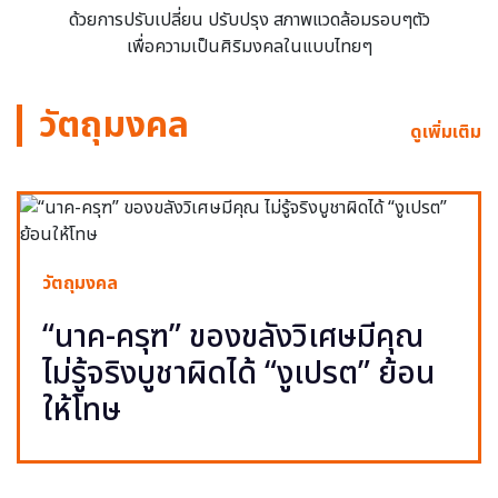
ด้วยการปรับเปลี่ยน ปรับปรุง สภาพแวดล้อมรอบๆตัว
เพื่อความเป็นศิริมงคลในแบบไทยๆ
วัตถุมงคล
ดูเพิ่มเติม
วัตถุมงคล
“นาค-ครุฑ” ของขลังวิเศษมีคุณ
ไม่รู้จริงบูชาผิดได้ “งูเปรต” ย้อน
ให้โทษ