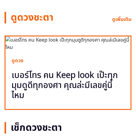
ดูดวงชะตา
ดูเพิ่มเติม
ดูดวง
เบอร์โทร คน Keep look เป๊ะทุก
มุมดูดีทุกองศา คุณล่ะมีเลขคู่นี้
ไหม
เช็กดวงชะตา