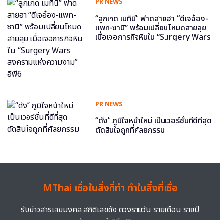
PR NEWS
“ลูกเกด เมทินี” ฟาดสายฮา “ดีเจอ๋อง-
แพท-ซานิ” พร้อมเปลี่ยนโหมดสายลุย
เมื่อเจอภารกิจหินใน “Surgery Wars
สงครามแห่งความงาม” อีพี6
PR NEWS
“ดัง” ภูมิใจหน้าใหม่ เป็นเวอร์ชั่นที่ดีที่สุด
ตัดสินใจถูกที่ศัลยกรรม
MThai เชื่อในสิ่งที่ทำ ทำในสิ่งที่เชื่อ
รับข่าวสารเลขมงคล สถิติเลขดัง ดวงรายวัน รายเดือน รายปี