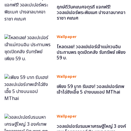
ฤกษ์ดีวันคเณศจตุรถี แจกฟรี!
วอลเปเปอร์พระพิฆเนศ ปางลาลบาคจา
ราชา คเณศ
Wallpaper
โหลดเลย! วอลเปเปอร์เจ้าแม่กวนอิม
ประทานพร ชุดเปิดคลัง รับทรัพย์ เพียง
59 บ.
Wallpaper
เพียง 59 บาท รับเฮง! วอลเปเปอร์เทพ
เจ้าไฉ่ซิงเอี๊ย 5 ปางบนแอป MThai
Wallpaper
วอลเปเปอร์บรมมหาเศรษฐีใหญ่ 3 องค์