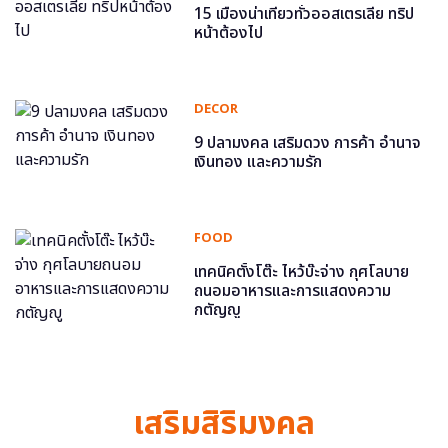
15 เมืองน่าเที่ยวทั่วออสเตรเลีย ทริป
หน้าต้องไป
DECOR
9 ปลามงคล เสริมดวง การค้า อำนาจ
เงินทอง และความรัก
FOOD
เทคนิคตั้งโต๊ะ ไหว้บ๊ะจ่าง กุศโลบาย
ถนอมอาหารและการแสดงความ
กตัญญู
เสริมสิริมงคล