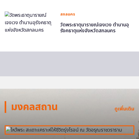
สกลนคร
วัดพระธาตุนารายณ์เจงเวง ตำนานอุ
รังคธาตุแห่งจังหวัดสกลนคร
มงคลสถาน
ดูเพิ่มเติม