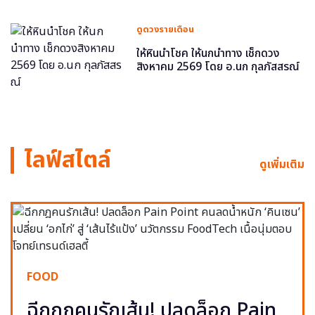
ดูดวงรายเดือน
ให้หินนำโชค ให้นกนำทาง เช็กดวง
สิงหาคม 2569 โดย อ.นก กุลภัสสรณ์
ไลฟ์สไตล์
ดูเพิ่มเติม
FOOD
ฉีกกฎคนรักเส้น! ปลดล็อก Pain