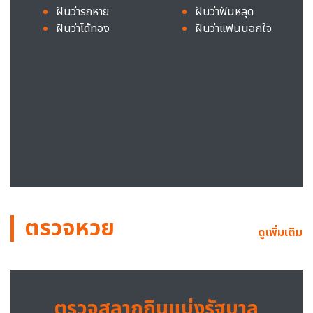
ฝันว่ารถหาย
ฝันว่าฟันหลุด
ฝันว่าได้ทอง
ฝันว่าแฟนนอกใจ
ตรวจหวย
ดูเพิ่มเติม
ตรวจสลากกินแบ่งรัฐบาล