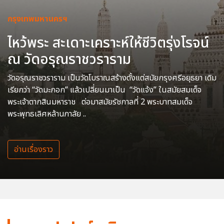
กรุงเทพมหานครฯ
ไหว้พระ สะเดาะเคราะห์ให้ชีวิตรุ่งโรจน์
ณ วัดอรุณราชวราราม
วัดอรุณราชวราราม เป็นวัดโบราณสร้างตั้งแต่สมัยกรุงศรีอยุธยา เดิม
เรียกว่า “วัดมะกอก” แล้วเปลี่ยนมาเป็น “วัดแจ้ง” ในสมัยสมเด็จ
พระเจ้าตากสินมหาราช ต่อมาสมัยรัชกาลที่ 2 พระบาทสมเด็จ
พระพุทธเลิศหล้านภาลัย ..
อ่านเรื่องราว