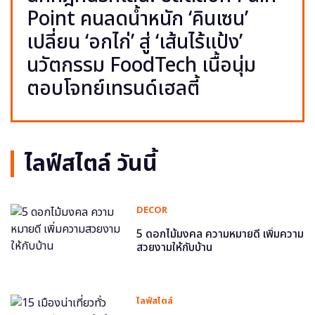
Point คนลดน้ำหนัก ‘คินเซน’
เปลี่ยน ‘อกไก่’ สู่ ‘เส้นไร้แป้ง’
นวัตกรรม FoodTech เนื้อนุ่ม
ตอบโจทย์เทรนด์เฮลตี้
ไลฟ์สไตล์ วันนี้
DECOR
5 ดอกไม้มงคล ความหมายดี เพิ่มความ
สวยงามให้กับบ้าน
ไลฟ์สไตล์