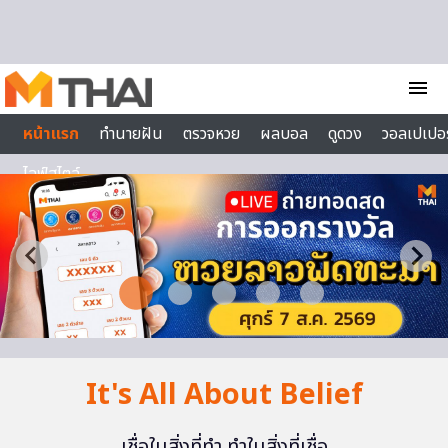
Skip to content
menu
หน้าแรก
ทำนายฝัน
ตรวจหวย
ผลบอล
ดูดวง
วอลเปเปอร
ไลฟ์สไตล์
It's All About Belief
เชื่อในสิ่งที่ทำ ทำในสิ่งที่เชื่อ