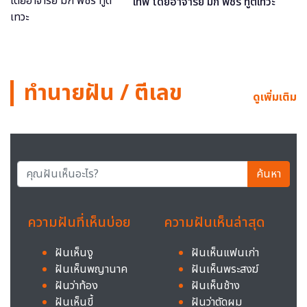
เทพ โดยอาจารย์ มิก พชร ทูตเทวะ
ทำนายฝัน / ตีเลข
ดูเพิ่มเติม
ค้นหา
ความฝันที่เห็นบ่อย
ความฝันเห็นล่าสุด
ฝันเห็นงู
ฝันเห็นแฟนเก่า
ฝันเห็นพญานาค
ฝันเห็นพระสงฆ์
ฝันว่าท้อง
ฝันเห็นช้าง
ฝันเห็นขี้
ฝันว่าตัดผม