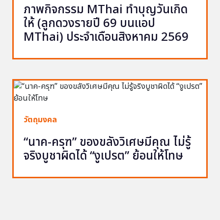
ภาพกิจกรรม MThai ทำบุญวันเกิด
ให้ (ลูกดวงรายปี 69 บนแอป
MThai) ประจำเดือนสิงหาคม 2569
วัตถุมงคล
“นาค-ครุฑ” ของขลังวิเศษมีคุณ ไม่รู้
จริงบูชาผิดได้ “งูเปรต” ย้อนให้โทษ