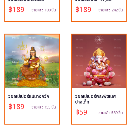
฿189
฿189
ขายแล้ว 180 ชิ้น
ขายแล้ว 242 ชิ้น
วอลเปเปอร์แม่นางกวัก
วอลเปเปอร์พระพิฆเนศ
ปางเด็ก
฿189
ขายแล้ว 155 ชิ้น
฿59
ขายแล้ว 589 ชิ้น