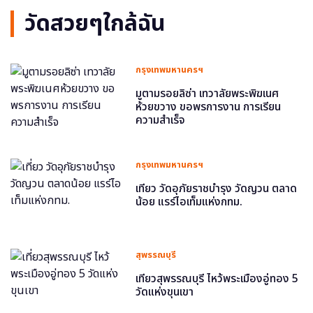
วัดสวยๆใกล้ฉัน
กรุงเทพมหานครฯ
มูตามรอยลิซ่า เทวาลัยพระพิฆเนศ
ห้วยขวาง ขอพรการงาน การเรียน
ความสำเร็จ
กรุงเทพมหานครฯ
เที่ยว วัดอุภัยราชบำรุง วัดญวน ตลาด
น้อย แรร์ไอเท็มแห่งกทม.
สุพรรณบุรี
เที่ยวสุพรรณบุรี ไหว้พระเมืองอู่ทอง 5
วัดแห่งขุนเขา