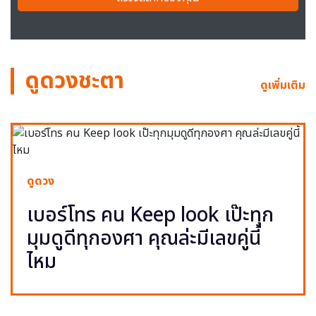
ดูดวงชะตา
ดูเพิ่มเติม
ดูดวง
เบอร์โทร คน Keep look เป๊ะทุก
มุมดูดีทุกองศา คุณล่ะมีเลขคู่นี้
ไหม