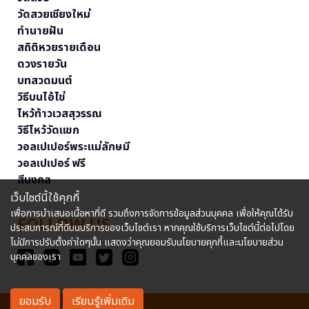
วัดสวยเชียงใหม่
ทำนายฝัน
สถิติหวยรายเดือน
ดวงรายวัน
บทสวดมนต์
วิธีบนไอ้ไข่
ไหว้ท้าวเวสสุวรรณ
วิธีไหว้วัดแขก
วอลเปเปอร์พระแม่ลักษมี
วอลเปเปอร์ ฟรี
สีมงคล
เว็บไซต์นี้ใช้คุกกี้
เพื่อการนำเสนอเนื้อหาที่ดี รวมถึงการจัดการข้อมูลส่วนบุคคล เพื่อให้คุณได้รับ
FOLLOW US
ประสบการณ์ที่ดีบนบริการของเว็บไซต์เรา หากคุณใช้บริการเว็บไซต์นี้ต่อไปโดย
ไม่มีการปรับตั้งค่าใดๆนั้น แสดงว่าคุณยอมรับนโยบายคุกกี้และนโยบายส่วน
บุคคลของเรา
ยอมรับ
เรียนรู้เพิ่มเติม