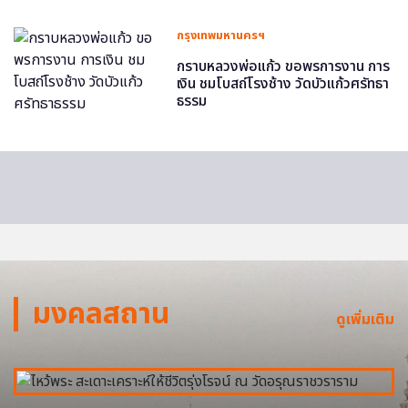
กรุงเทพมหานครฯ
กราบหลวงพ่อแก้ว ขอพรการงาน การ
เงิน ชมโบสถ์โรงช้าง วัดบัวแก้วศรัทธา
ธรรม
มงคลสถาน
ดูเพิ่มเติม