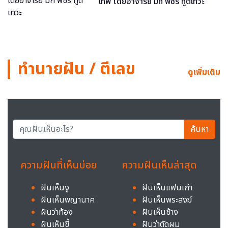
เทพ โดยอาจารย์ มิก พชร ทูตเทวะ
ทำนายฝัน / ตีเลข
ดูเพิ่มเติม
ค้นหา
ความฝันที่เห็นบ่อย
ความฝันเห็นล่าสุด
ฝันเห็นงู
ฝันเห็นแฟนเก่า
ฝันเห็นพญานาค
ฝันเห็นพระสงฆ์
ฝันว่าท้อง
ฝันเห็นช้าง
ฝันเห็นขี้
ฝันว่าตัดผม