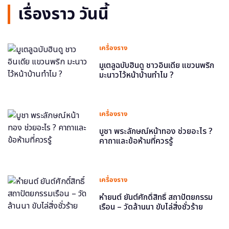
เรื่องราว วันนี้
เครื่องราง
มูเตลูฉบับฮินดู ชาวอินเดีย แขวนพริก
มะนาวไว้หน้าบ้านทำไม ?
เครื่องราง
บูชา พระลักษณ์หน้าทอง ช่วยอะไร ?
คาถาและข้อห้ามที่ควรรู้
เครื่องราง
หำยนต์ ยันต์ศักดิ์สิทธิ์ สถาปัตยกรรม
เรือน – วัดล้านนา ขับไล่สิ่งชั่วร้าย