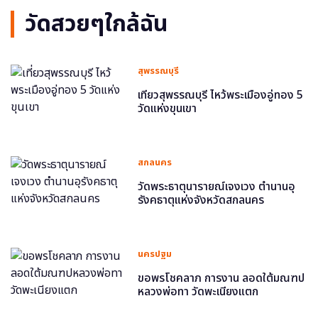
วัดสวยๆใกล้ฉัน
สุพรรณบุรี
เที่ยวสุพรรณบุรี ไหว้พระเมืองอู่ทอง 5
วัดแห่งขุนเขา
สกลนคร
วัดพระธาตุนารายณ์เจงเวง ตำนานอุ
รังคธาตุแห่งจังหวัดสกลนคร
นครปฐม
ขอพรโชคลาภ การงาน ลอดใต้มณฑป
หลวงพ่อทา วัดพะเนียงแตก