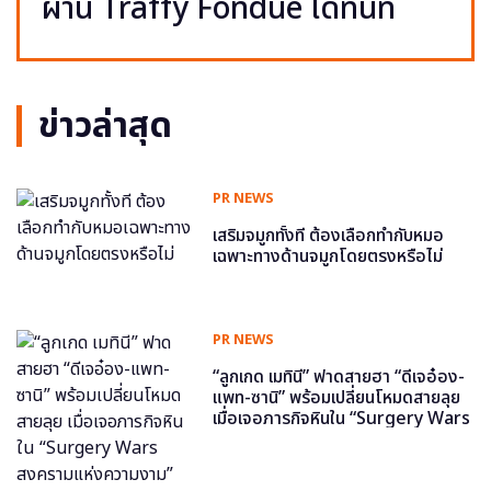
ผ่าน Traffy Fondue ได้ทันที
ข่าวล่าสุด
PR NEWS
เสริมจมูกทั้งที ต้องเลือกทำกับหมอ
เฉพาะทางด้านจมูกโดยตรงหรือไม่
PR NEWS
“ลูกเกด เมทินี” ฟาดสายฮา “ดีเจอ๋อง-
แพท-ซานิ” พร้อมเปลี่ยนโหมดสายลุย
เมื่อเจอภารกิจหินใน “Surgery Wars
สงครามแห่งความงาม” อีพี6