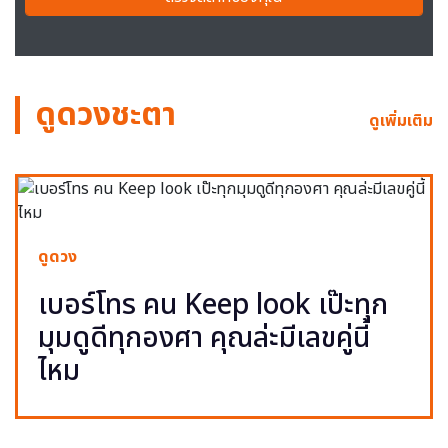
ดูดวงชะตา
ดูเพิ่มเติม
ดูดวง
เบอร์โทร คน Keep look เป๊ะทุก
มุมดูดีทุกองศา คุณล่ะมีเลขคู่นี้
ไหม