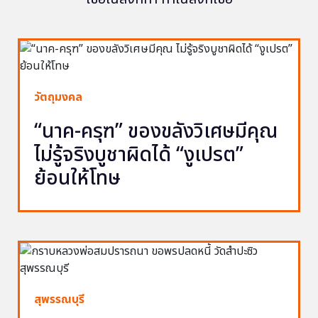
วัตถุมงคล
“นาค-ครุฑ” ของขลังวิเศษมีคุณ
ไม่รู้จริงบูชาผิดได้ “งูเปรต”
ย้อนให้โทษ
สุพรรณบุรี