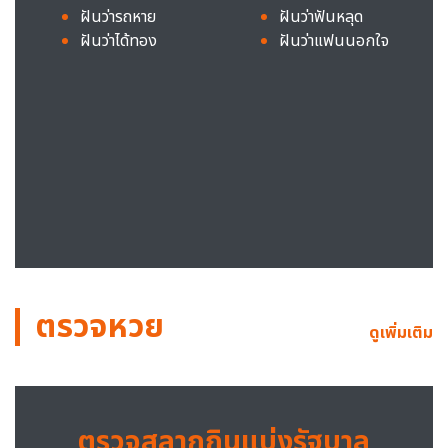
ฝันว่ารถหาย
ฝันว่าฟันหลุด
ฝันว่าได้ทอง
ฝันว่าแฟนนอกใจ
ตรวจหวย
ดูเพิ่มเติม
ตรวจสลากกินแบ่งรัฐบาล