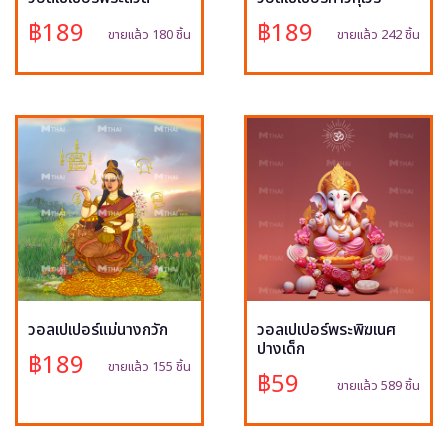
฿189
฿189
ขายแล้ว 180 ชิ้น
ขายแล้ว 242 ชิ้น
วอลเปเปอร์แม่นางกวัก
วอลเปเปอร์พระพิฆเนศ
ปางเด็ก
฿189
ขายแล้ว 155 ชิ้น
฿59
ขายแล้ว 589 ชิ้น