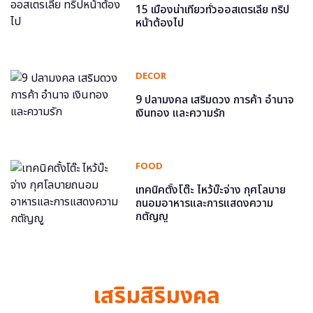
15 เมืองน่าเที่ยวทั่วออสเตรเลีย ทริป
หน้าต้องไป
DECOR
9 ปลามงคล เสริมดวง การค้า อำนาจ
เงินทอง และความรัก
FOOD
เทคนิคตั้งโต๊ะ ไหว้บ๊ะจ่าง กุศโลบาย
ถนอมอาหารและการแสดงความ
กตัญญู
เสริมสิริมงคล