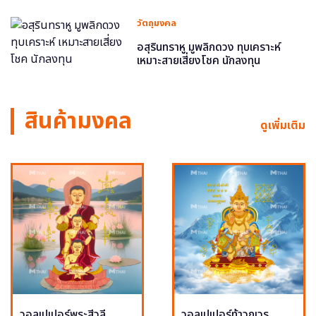
วัตถุมงคล
อสุรินทราหู มูพลิกดวง ทุบเคราะห์
เหมาะสายเสี่ยงโชค นักลงทุน
สินค้ามงคล
ดูเพิ่มเติม
วอลเปเปอร์พระสีวลี
วอลเปเปอร์ท้าวกุเวร