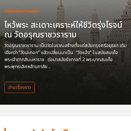
กรุงเทพมหานครฯ
ไหว้พระ สะเดาะเคราะห์ให้ชีวิตรุ่งโรจน์
ณ วัดอรุณราชวราราม
วัดอรุณราชวราราม เป็นวัดโบราณสร้างตั้งแต่สมัยกรุงศรีอยุธยา เดิม
เรียกว่า “วัดมะกอก” แล้วเปลี่ยนมาเป็น “วัดแจ้ง” ในสมัยสมเด็จ
พระเจ้าตากสินมหาราช ต่อมาสมัยรัชกาลที่ 2 พระบาทสมเด็จ
พระพุทธเลิศหล้านภาลัย ..
อ่านเรื่องราว