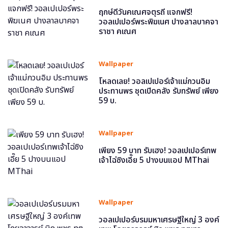
ฤกษ์ดีวันคเณศจตุรถี แจกฟรี!
วอลเปเปอร์พระพิฆเนศ ปางลาลบาคจา
ราชา คเณศ
Wallpaper
โหลดเลย! วอลเปเปอร์เจ้าแม่กวนอิม
ประทานพร ชุดเปิดคลัง รับทรัพย์ เพียง
59 บ.
Wallpaper
เพียง 59 บาท รับเฮง! วอลเปเปอร์เทพ
เจ้าไฉ่ซิงเอี๊ย 5 ปางบนแอป MThai
Wallpaper
วอลเปเปอร์บรมมหาเศรษฐีใหญ่ 3 องค์