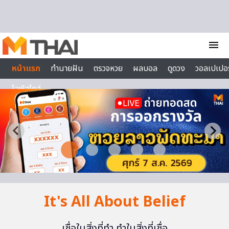
Skip to content
menu
หน้าแรก
ทำนายฝัน
ตรวจหวย
ผลบอล
ดูดวง
วอลเปเปอร
ไลฟ์สไตล์
It's All About Belief
เชื่อในสิ่งที่ทำ ทำในสิ่งที่เชื่อ