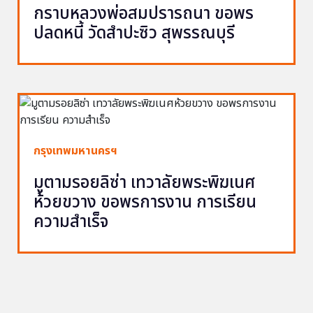
กราบหลวงพ่อสมปรารถนา ขอพร
ปลดหนี้ วัดสำปะซิว สุพรรณบุรี
กรุงเทพมหานครฯ
มูตามรอยลิซ่า เทวาลัยพระพิฆเนศ
ห้วยขวาง ขอพรการงาน การเรียน
ความสำเร็จ