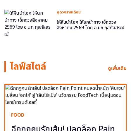
ดูดวงรายเดือน
ให้หินนำโชค ให้นกนำทาง เช็กดวง
สิงหาคม 2569 โดย อ.นก กุลภัสสรณ์
ไลฟ์สไตล์
ดูเพิ่มเติม
FOOD
ฉีกกฎคนรักเส้น! ปลดล็อก Pain