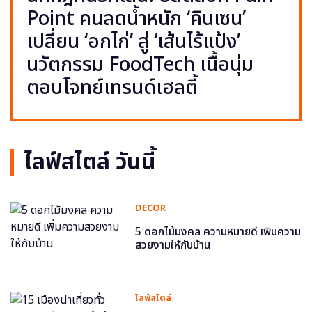
Point คนลดน้ำหนัก ‘คินเซน’
เปลี่ยน ‘อกไก่’ สู่ ‘เส้นไร้แป้ง’
นวัตกรรม FoodTech เนื้อนุ่ม
ตอบโจทย์เทรนด์เฮลตี้
ไลฟ์สไตล์ วันนี้
DECOR
5 ดอกไม้มงคล ความหมายดี เพิ่มความ
สวยงามให้กับบ้าน
ไลฟ์สไตล์