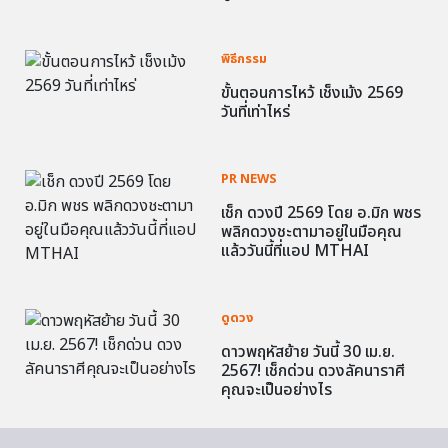
พิธีกรรม
ขั้นตอนการไหว้ เช็งเม้ง 2569
วันที่เท่าไหร่
PR NEWS
เช็ก ดวงปี 2569 โดย อ.มิก พชร
พลิกดวงชะตามาอยู่ในมือคุณ
แล้ววันนี้ที่แอป MTHAI
ดูดวง
ดาวพฤหัสย้าย วันนี้ 30 เม.ย.
2567! เช็กด่วน ดวงลัคนาราศี
คุณจะเป็นอย่างไร