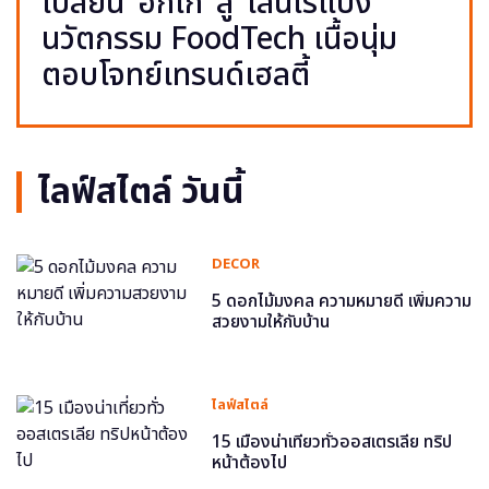
เปลี่ยน ‘อกไก่’ สู่ ‘เส้นไร้แป้ง’
นวัตกรรม FoodTech เนื้อนุ่ม
ตอบโจทย์เทรนด์เฮลตี้
ไลฟ์สไตล์ วันนี้
DECOR
5 ดอกไม้มงคล ความหมายดี เพิ่มความ
สวยงามให้กับบ้าน
ไลฟ์สไตล์
15 เมืองน่าเที่ยวทั่วออสเตรเลีย ทริป
หน้าต้องไป