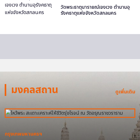
วัดพระธาตุนารายณ์เจงเวง ตำนานอุ
รังคธาตุแห่งจังหวัดสกลนคร
มงคลสถาน
ดูเพิ่มเติม
กรุงเทพมหานครฯ