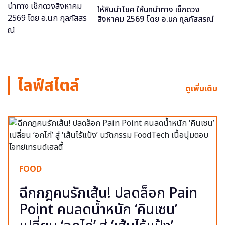
ให้หินนำโชค ให้นกนำทาง เช็กดวง
สิงหาคม 2569 โดย อ.นก กุลภัสสรณ์
ไลฟ์สไตล์
ดูเพิ่มเติม
FOOD
ฉีกกฎคนรักเส้น! ปลดล็อก Pain
Point คนลดน้ำหนัก ‘คินเซน’