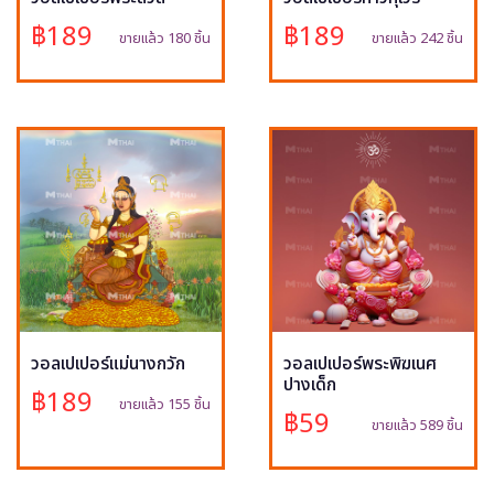
฿189
฿189
ขายแล้ว 180 ชิ้น
ขายแล้ว 242 ชิ้น
วอลเปเปอร์แม่นางกวัก
วอลเปเปอร์พระพิฆเนศ
ปางเด็ก
฿189
ขายแล้ว 155 ชิ้น
฿59
ขายแล้ว 589 ชิ้น