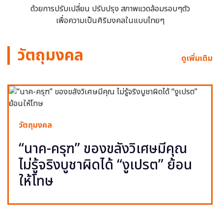
ด้วยการปรับเปลี่ยน ปรับปรุง สภาพแวดล้อมรอบๆตัว
เพื่อความเป็นศิริมงคลในแบบไทยๆ
วัตถุมงคล
ดูเพิ่มเติม
วัตถุมงคล
“นาค-ครุฑ” ของขลังวิเศษมีคุณ
ไม่รู้จริงบูชาผิดได้ “งูเปรต” ย้อน
ให้โทษ