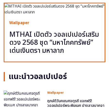
Wallpaper
MTHAI เปิดตัว วอลเปเปอร์เสริม
ดวง 2568 ชุด “มหาโภคทรัพย์”
เด่นเงินตรา มหาลาภ
แนะนำวอลเปเปอร์
Wallpaper
ฤกษ์ดีวันคเณศจตุรถี แจกฟรี!
วอลเปเปอร์พระพิฆเนศ ปางลาลบาคจา