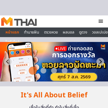
Skip to content
menu
หน้าแรก
ทำนายฝัน
ตรวจหวย
ผลบอล
ดูดวง
วอลเปเปอร
ไลฟ์สไตล์
It's All About Belief
เชื่อในสิ่งที่ทำ ทำในสิ่งที่เชื่อ