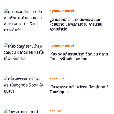
กรุงเทพมหานครฯ
มูตามรอยลิซ่า เทวาลัยพระพิฆเนศ
ห้วยขวาง ขอพรการงาน การเรียน
ความสำเร็จ
กรุงเทพมหานครฯ
เที่ยว วัดอุภัยราชบำรุง วัดญวน ตลาด
น้อย แรร์ไอเท็มแห่งกทม.
สุพรรณบุรี
เที่ยวสุพรรณบุรี ไหว้พระเมืองอู่ทอง 5
วัดแห่งขุนเขา
สกลนคร