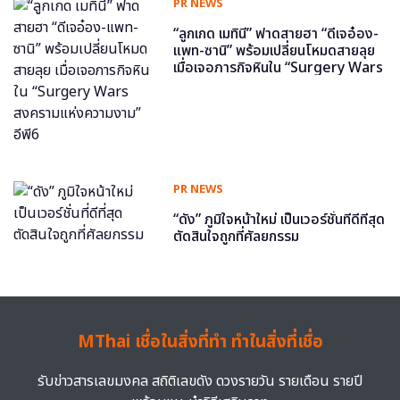
PR NEWS
“ลูกเกด เมทินี” ฟาดสายฮา “ดีเจอ๋อง-
แพท-ซานิ” พร้อมเปลี่ยนโหมดสายลุย
เมื่อเจอภารกิจหินใน “Surgery Wars
สงครามแห่งความงาม” อีพี6
PR NEWS
“ดัง” ภูมิใจหน้าใหม่ เป็นเวอร์ชั่นที่ดีที่สุด
ตัดสินใจถูกที่ศัลยกรรม
MThai เชื่อในสิ่งที่ทำ ทำในสิ่งที่เชื่อ
รับข่าวสารเลขมงคล สถิติเลขดัง ดวงรายวัน รายเดือน รายปี