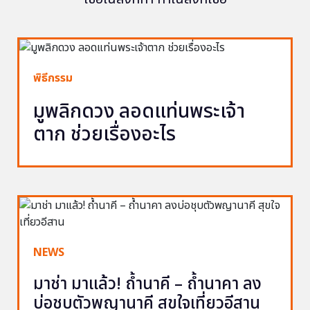
พิธีกรรม
มูพลิกดวง ลอดแท่นพระเจ้า
ตาก ช่วยเรื่องอะไร
NEWS
มาช่า มาแล้ว! ถ้ำนาคี – ถ้ำนาคา ลง
บ่อชุบตัวพญานาคี สุขใจเที่ยวอีสาน