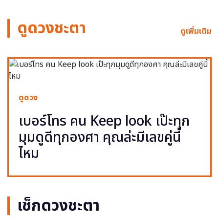
ดูดวงชะตา
ดูเพิ่มเติม
ดูดวง
เบอร์โทร คน Keep look เป๊ะทุก
มุมดูดีทุกองศา คุณล่ะมีเลขคู่นี้
ไหม
เช็กดวงชะตา