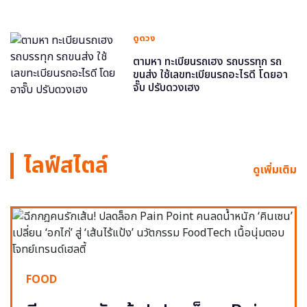
ดูดวง
ตามหา ทะเบียนรถเฮง รถบรรทุก รถ
ขนส่ง ใช้เลขทะเบียนรถอะไรดี โดยอา
จั๊บ ปรับดวงเฮง
ไลฟ์สไตล์
ดูเพิ่มเติม
FOOD