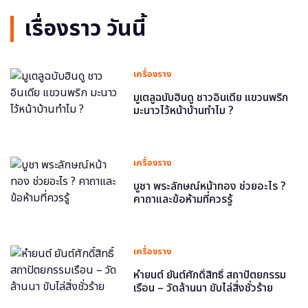
เรื่องราว วันนี้
เครื่องราง
มูเตลูฉบับฮินดู ชาวอินเดีย แขวนพริก
มะนาวไว้หน้าบ้านทำไม ?
เครื่องราง
บูชา พระลักษณ์หน้าทอง ช่วยอะไร ?
คาถาและข้อห้ามที่ควรรู้
เครื่องราง
หำยนต์ ยันต์ศักดิ์สิทธิ์ สถาปัตยกรรม
เรือน – วัดล้านนา ขับไล่สิ่งชั่วร้าย