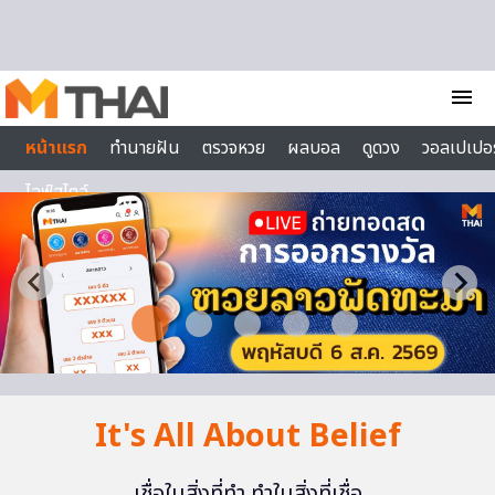
Skip to content
menu
หน้าแรก
ทำนายฝัน
ตรวจหวย
ผลบอล
ดูดวง
วอลเปเปอร
ไลฟ์สไตล์
It's All About Belief
เชื่อในสิ่งที่ทำ ทำในสิ่งที่เชื่อ