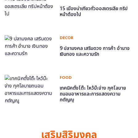
15 เมืองน่าเที่ยวทั่วออสเตรเลีย ทริป
หน้าต้องไป
DECOR
9 ปลามงคล เสริมดวง การค้า อำนาจ
เงินทอง และความรัก
FOOD
เทคนิคตั้งโต๊ะ ไหว้บ๊ะจ่าง กุศโลบาย
ถนอมอาหารและการแสดงความ
กตัญญู
เสริมสิริมงคล