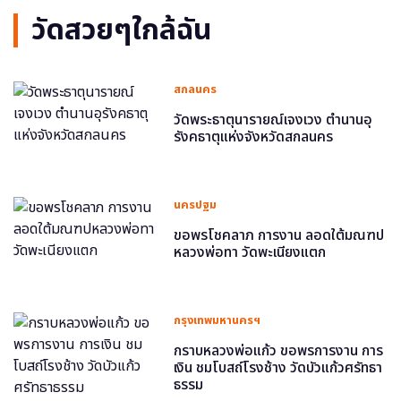
วัดสวยๆใกล้ฉัน
สกลนคร
วัดพระธาตุนารายณ์เจงเวง ตำนานอุ
รังคธาตุแห่งจังหวัดสกลนคร
นครปฐม
ขอพรโชคลาภ การงาน ลอดใต้มณฑป
หลวงพ่อทา วัดพะเนียงแตก
กรุงเทพมหานครฯ
กราบหลวงพ่อแก้ว ขอพรการงาน การ
เงิน ชมโบสถ์โรงช้าง วัดบัวแก้วศรัทธา
ธรรม