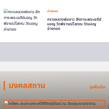
อ่างทอง
กราบหลวงพ่อขาว สักการะพระเจดีย์
มอญ วัดพิจารณ์โสภณ วัดมอญ
อ่างทอง
มงคลสถาน
ดูเพิ่มเติม