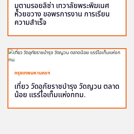
มูตามรอยลิซ่า เทวาลัยพระพิฆเนศ
ห้วยขวาง ขอพรการงาน การเรียน
ความสำเร็จ
กรุงเทพมหานครฯ
เที่ยว วัดอุภัยราชบำรุง วัดญวน ตลาด
น้อย แรร์ไอเท็มแห่งกทม.