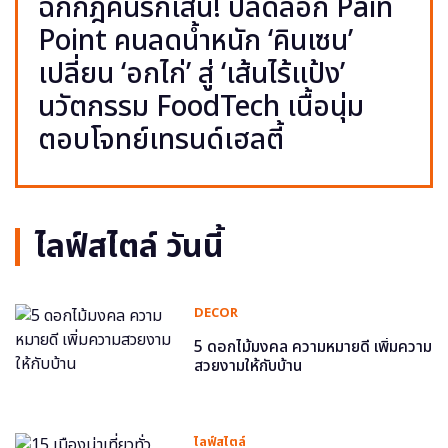
ฉีกกฎคนรักเส้น! ปลดล็อก Pain
Point คนลดน้ำหนัก ‘คินเซน’
เปลี่ยน ‘อกไก่’ สู่ ‘เส้นไร้แป้ง’
นวัตกรรม FoodTech เนื้อนุ่ม
ตอบโจทย์เทรนด์เฮลตี้
ไลฟ์สไตล์ วันนี้
DECOR
5 ดอกไม้มงคล ความหมายดี เพิ่มความ
สวยงามให้กับบ้าน
ไลฟ์สไตล์