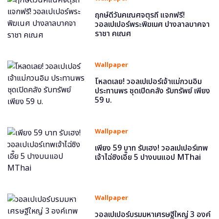
ฤกษ์ดีวันคเณศจตุรถี แจกฟรี!
วอลเปเปอร์พระพิฆเนศ ปางลาลบาคจา
ราชา คเณศ
Wallpaper
โหลดเลย! วอลเปเปอร์เจ้าแม่กวนอิม
ประทานพร ชุดเปิดคลัง รับทรัพย์ เพียง
59 บ.
Wallpaper
เพียง 59 บาท รับเฮง! วอลเปเปอร์เทพ
เจ้าไฉ่ซิงเอี๊ย 5 ปางบนแอป MThai
Wallpaper
วอลเปเปอร์บรมมหาเศรษฐีใหญ่ 3 องค์