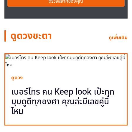
ตรวจสลากของคุณ
ดูดวงชะตา
ดูเพิ่มเติม
ดูดวง
เบอร์โทร คน Keep look เป๊ะทุก
มุมดูดีทุกองศา คุณล่ะมีเลขคู่นี้
ไหม