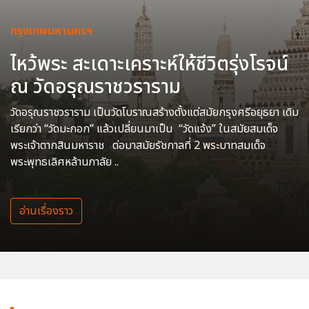
กรุงเทพมหานครฯ
ไหว้พระ สะเดาะเคราะห์ให้ชีวิตรุ่งโรจน์
ณ วัดอรุณราชวราราม
วัดอรุณราชวราราม เป็นวัดโบราณสร้างตั้งแต่สมัยกรุงศรีอยุธยา เดิม
เรียกว่า “วัดมะกอก” แล้วเปลี่ยนมาเป็น “วัดแจ้ง” ในสมัยสมเด็จ
พระเจ้าตากสินมหาราช ต่อมาสมัยรัชกาลที่ 2 พระบาทสมเด็จ
พระพุทธเลิศหล้านภาลัย ..
อ่านเรื่องราว