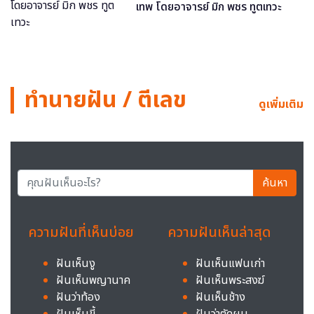
เทพ โดยอาจารย์ มิก พชร ทูตเทวะ
ทำนายฝัน / ตีเลข
ดูเพิ่มเติม
ค้นหา
ความฝันที่เห็นบ่อย
ความฝันเห็นล่าสุด
ฝันเห็นงู
ฝันเห็นแฟนเก่า
ฝันเห็นพญานาค
ฝันเห็นพระสงฆ์
ฝันว่าท้อง
ฝันเห็นช้าง
ฝันเห็นขี้
ฝันว่าตัดผม