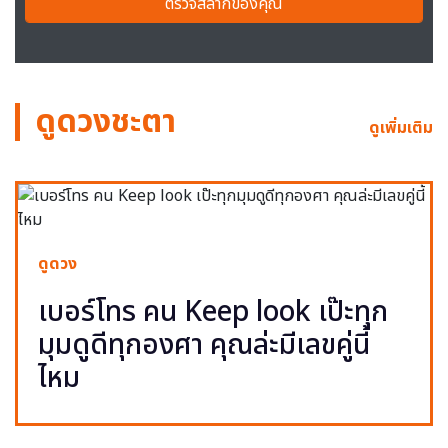
ตรวจสลากของคุณ
ดูดวงชะตา
ดูเพิ่มเติม
ดูดวง
เบอร์โทร คน Keep look เป๊ะทุก
มุมดูดีทุกองศา คุณล่ะมีเลขคู่นี้
ไหม