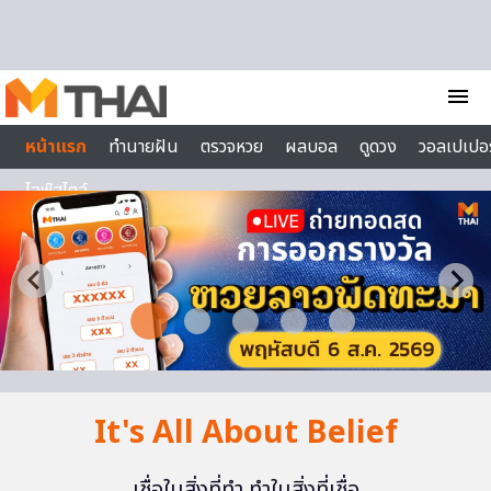
Skip to content
menu
หน้าแรก
ทำนายฝัน
ตรวจหวย
ผลบอล
ดูดวง
วอลเปเปอร
ไลฟ์สไตล์
It's All About Belief
เชื่อในสิ่งที่ทำ ทำในสิ่งที่เชื่อ