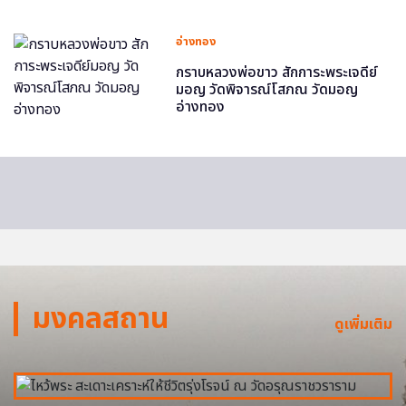
อ่างทอง
กราบหลวงพ่อขาว สักการะพระเจดีย์
มอญ วัดพิจารณ์โสภณ วัดมอญ
อ่างทอง
มงคลสถาน
ดูเพิ่มเติม