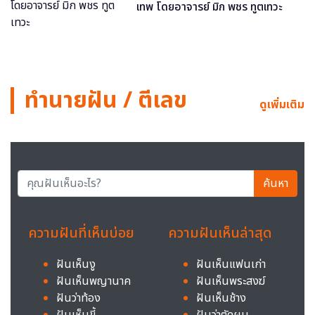
เทพ โดยอาจารย์ มิก พชร ทูตเทวะ
ทำนายฝัน / ตีเลข
ดูเพิ่มเติม
ค้นหา
ความฝันที่เห็นบ่อย
ความฝันเห็นล่าสุด
ฝันเห็นงู
ฝันเห็นแฟนเก่า
ฝันเห็นพญานาค
ฝันเห็นพระสงฆ์
ฝันว่าท้อง
ฝันเห็นช้าง
ฝันเห็นขี้
ฝันว่าตัดผม