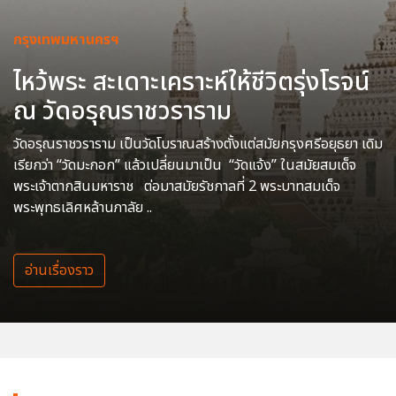
กรุงเทพมหานครฯ
ไหว้พระ สะเดาะเคราะห์ให้ชีวิตรุ่งโรจน์
ณ วัดอรุณราชวราราม
วัดอรุณราชวราราม เป็นวัดโบราณสร้างตั้งแต่สมัยกรุงศรีอยุธยา เดิม
เรียกว่า “วัดมะกอก” แล้วเปลี่ยนมาเป็น “วัดแจ้ง” ในสมัยสมเด็จ
พระเจ้าตากสินมหาราช ต่อมาสมัยรัชกาลที่ 2 พระบาทสมเด็จ
พระพุทธเลิศหล้านภาลัย ..
อ่านเรื่องราว