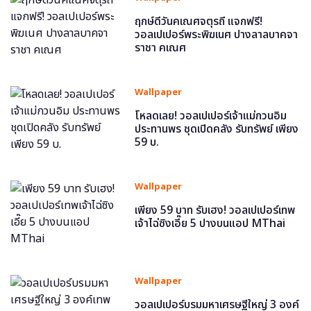
ฤกษ์ดีวันคเณศจตุรถี แจกฟรี!
วอลเปเปอร์พระพิฆเนศ ปางลาลบาคจา
ราชา คเณศ
Wallpaper
โหลดเลย! วอลเปเปอร์เจ้าแม่กวนอิม
ประทานพร ชุดเปิดคลัง รับทรัพย์ เพียง
59 บ.
Wallpaper
เพียง 59 บาท รับเฮง! วอลเปเปอร์เทพ
เจ้าไฉ่ซิงเอี๊ย 5 ปางบนแอป MThai
Wallpaper
วอลเปเปอร์บรมมหาเศรษฐีใหญ่ 3 องค์