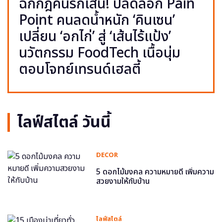
ฉีกกฎคนรักเส้น! ปลดล็อก Pain
Point คนลดน้ำหนัก ‘คินเซน’
เปลี่ยน ‘อกไก่’ สู่ ‘เส้นไร้แป้ง’
นวัตกรรม FoodTech เนื้อนุ่ม
ตอบโจทย์เทรนด์เฮลตี้
ไลฟ์สไตล์ วันนี้
DECOR
5 ดอกไม้มงคล ความหมายดี เพิ่มความ
สวยงามให้กับบ้าน
ไลฟ์สไตล์