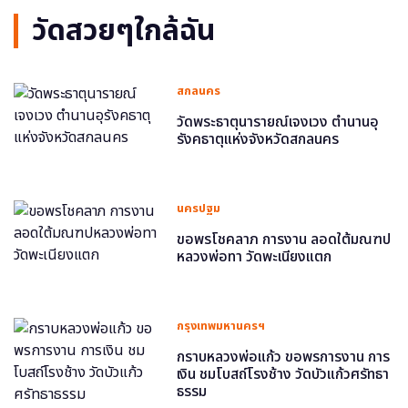
วัดสวยๆใกล้ฉัน
สกลนคร
วัดพระธาตุนารายณ์เจงเวง ตำนานอุ
รังคธาตุแห่งจังหวัดสกลนคร
นครปฐม
ขอพรโชคลาภ การงาน ลอดใต้มณฑป
หลวงพ่อทา วัดพะเนียงแตก
กรุงเทพมหานครฯ
กราบหลวงพ่อแก้ว ขอพรการงาน การ
เงิน ชมโบสถ์โรงช้าง วัดบัวแก้วศรัทธา
ธรรม