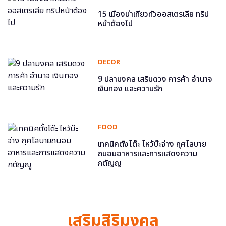
15 เมืองน่าเที่ยวทั่วออสเตรเลีย ทริป
หน้าต้องไป
DECOR
9 ปลามงคล เสริมดวง การค้า อำนาจ
เงินทอง และความรัก
FOOD
เทคนิคตั้งโต๊ะ ไหว้บ๊ะจ่าง กุศโลบาย
ถนอมอาหารและการแสดงความ
กตัญญู
เสริมสิริมงคล