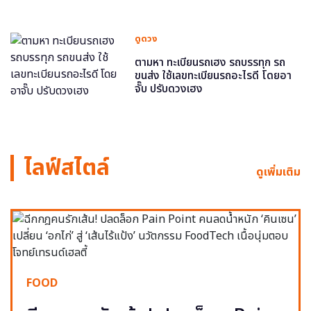
ดูดวง
ตามหา ทะเบียนรถเฮง รถบรรทุก รถ
ขนส่ง ใช้เลขทะเบียนรถอะไรดี โดยอา
จั๊บ ปรับดวงเฮง
ไลฟ์สไตล์
ดูเพิ่มเติม
FOOD