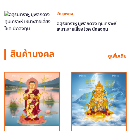
วัตถุมงคล
อสุรินทราหู มูพลิกดวง ทุบเคราะห์
เหมาะสายเสี่ยงโชค นักลงทุน
สินค้ามงคล
ดูเพิ่มเติม