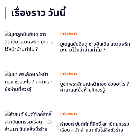
เรื่องราว วันนี้
เครื่องราง
มูเตลูฉบับฮินดู ชาวอินเดีย แขวนพริก
มะนาวไว้หน้าบ้านทำไม ?
เครื่องราง
บูชา พระลักษณ์หน้าทอง ช่วยอะไร ?
คาถาและข้อห้ามที่ควรรู้
เครื่องราง
หำยนต์ ยันต์ศักดิ์สิทธิ์ สถาปัตยกรรม
เรือน – วัดล้านนา ขับไล่สิ่งชั่วร้าย