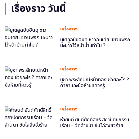
เรื่องราว วันนี้
เครื่องราง
มูเตลูฉบับฮินดู ชาวอินเดีย แขวนพริก
มะนาวไว้หน้าบ้านทำไม ?
เครื่องราง
บูชา พระลักษณ์หน้าทอง ช่วยอะไร ?
คาถาและข้อห้ามที่ควรรู้
เครื่องราง
หำยนต์ ยันต์ศักดิ์สิทธิ์ สถาปัตยกรรม
เรือน – วัดล้านนา ขับไล่สิ่งชั่วร้าย