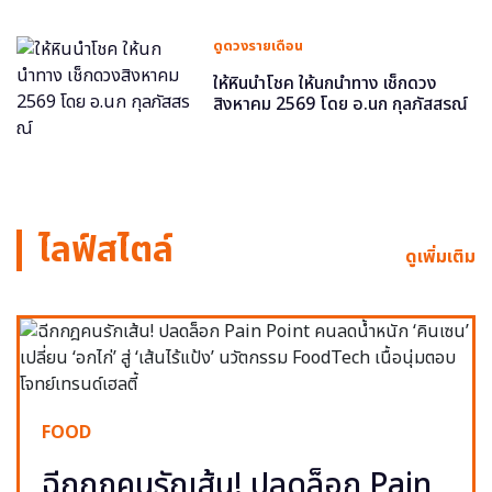
ดูดวงรายเดือน
ให้หินนำโชค ให้นกนำทาง เช็กดวง
สิงหาคม 2569 โดย อ.นก กุลภัสสรณ์
ไลฟ์สไตล์
ดูเพิ่มเติม
FOOD
ฉีกกฎคนรักเส้น! ปลดล็อก Pain