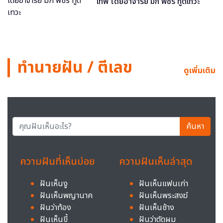
เทพ โดยอาจารย์ มิก พชร ทูตเทวะ
ทำนายฝัน / ตีเลข
ดูเพิ่มเติม
ค้นหา
ความฝันที่เห็นบ่อย
ความฝันเห็นล่าสุด
ฝันเห็นงู
ฝันเห็นแฟนเก่า
ฝันเห็นพญานาค
ฝันเห็นพระสงฆ์
ฝันว่าท้อง
ฝันเห็นช้าง
ฝันเห็นขี้
ฝันว่าตัดผม