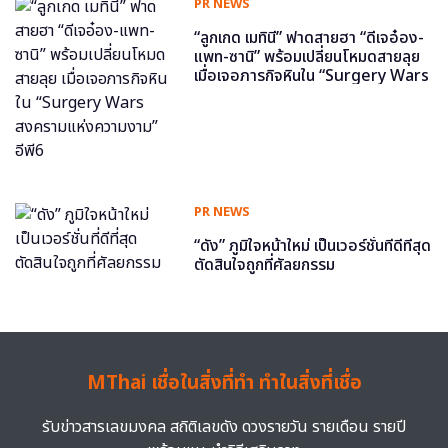
PR NEWS
“ลูกเกด เมทินี” ฟาดสายฮา “ดีเจอ๋อง-
แพท-ซานิ” พร้อมเปลี่ยนโหมดสายลุย
เมื่อเจอภารกิจหินใน “Surgery Wars
สงครามแห่งความงาม” อีพี6
PR NEWS
“ดัง” ภูมิใจหน้าใหม่ เป็นเวอร์ชั่นที่ดีที่สุด
ตัดสินใจถูกที่ศัลยกรรม
MThai เชื่อในสิ่งที่ทำ ทำในสิ่งที่เชื่อ
รับข่าวสารเลขมงคล สถิติเลขดัง ดวงรายวัน รายเดือน รายปี