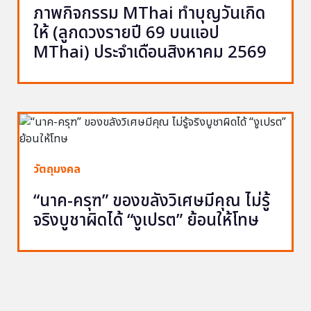
ภาพกิจกรรม MThai ทำบุญวันเกิด
ให้ (ลูกดวงรายปี 69 บนแอป
MThai) ประจำเดือนสิงหาคม 2569
วัตถุมงคล
“นาค-ครุฑ” ของขลังวิเศษมีคุณ ไม่รู้
จริงบูชาผิดได้ “งูเปรต” ย้อนให้โทษ