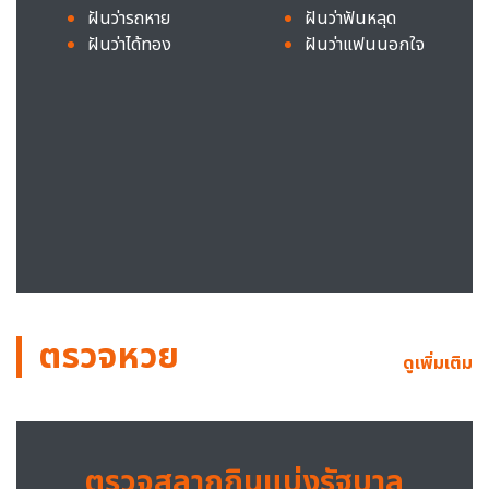
ฝันว่ารถหาย
ฝันว่าฟันหลุด
ฝันว่าได้ทอง
ฝันว่าแฟนนอกใจ
ตรวจหวย
ดูเพิ่มเติม
ตรวจสลากกินแบ่งรัฐบาล