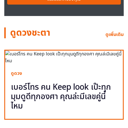
ดูดวงชะตา
ดูเพิ่มเติม
ดูดวง
เบอร์โทร คน Keep look เป๊ะทุก
มุมดูดีทุกองศา คุณล่ะมีเลขคู่นี้
ไหม