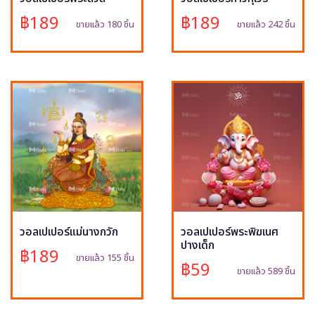
฿189
฿189
ขายแล้ว 180 ชิ้น
ขายแล้ว 242 ชิ้น
วอลเปเปอร์แม่นางกวัก
วอลเปเปอร์พระพิฆเนศ
ปางเด็ก
฿189
ขายแล้ว 155 ชิ้น
฿59
ขายแล้ว 589 ชิ้น