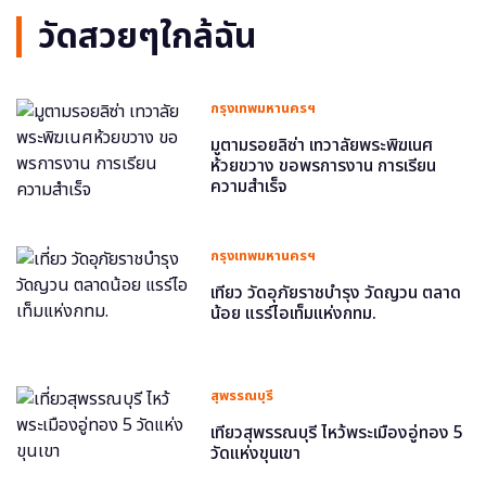
วัดสวยๆใกล้ฉัน
กรุงเทพมหานครฯ
มูตามรอยลิซ่า เทวาลัยพระพิฆเนศ
ห้วยขวาง ขอพรการงาน การเรียน
ความสำเร็จ
กรุงเทพมหานครฯ
เที่ยว วัดอุภัยราชบำรุง วัดญวน ตลาด
น้อย แรร์ไอเท็มแห่งกทม.
สุพรรณบุรี
เที่ยวสุพรรณบุรี ไหว้พระเมืองอู่ทอง 5
วัดแห่งขุนเขา