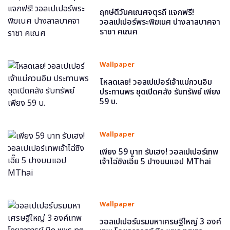
ฤกษ์ดีวันคเณศจตุรถี แจกฟรี!
วอลเปเปอร์พระพิฆเนศ ปางลาลบาคจา
ราชา คเณศ
Wallpaper
โหลดเลย! วอลเปเปอร์เจ้าแม่กวนอิม
ประทานพร ชุดเปิดคลัง รับทรัพย์ เพียง
59 บ.
Wallpaper
เพียง 59 บาท รับเฮง! วอลเปเปอร์เทพ
เจ้าไฉ่ซิงเอี๊ย 5 ปางบนแอป MThai
Wallpaper
วอลเปเปอร์บรมมหาเศรษฐีใหญ่ 3 องค์