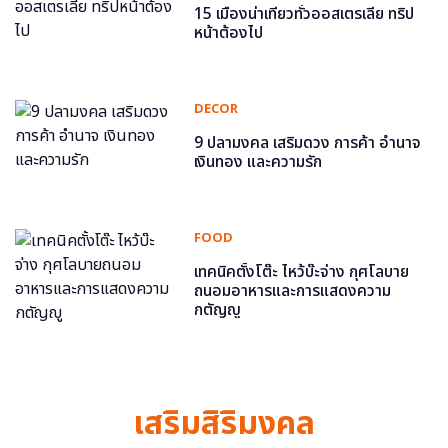
15 เมืองน่าเที่ยวทั่วออสเตรเลีย ทริป
หน้าต้องไป
DECOR
9 ปลามงคล เสริมดวง การค้า อำนาจ
เงินทอง และความรัก
FOOD
เทคนิคตั้งโต๊ะ ไหว้บ๊ะจ่าง กุศโลบาย
ถนอมอาหารและการแสดงความ
กตัญญู
เสริมสิริมงคล