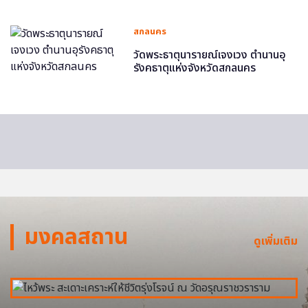
สกลนคร
วัดพระธาตุนารายณ์เจงเวง ตำนานอุ
รังคธาตุแห่งจังหวัดสกลนคร
มงคลสถาน
ดูเพิ่มเติม