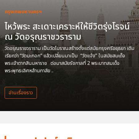
กรุงเทพมหานครฯ
ไหว้พระ สะเดาะเคราะห์ให้ชีวิตรุ่งโรจน์
ณ วัดอรุณราชวราราม
วัดอรุณราชวราราม เป็นวัดโบราณสร้างตั้งแต่สมัยกรุงศรีอยุธยา เดิม
เรียกว่า “วัดมะกอก” แล้วเปลี่ยนมาเป็น “วัดแจ้ง” ในสมัยสมเด็จ
พระเจ้าตากสินมหาราช ต่อมาสมัยรัชกาลที่ 2 พระบาทสมเด็จ
พระพุทธเลิศหล้านภาลัย ..
อ่านเรื่องราว