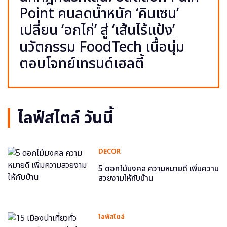
Point คนลดน้ำหนัก ‘คินเซน’
เปลี่ยน ‘อกไก่’ สู่ ‘เส้นไร้แป้ง’
นวัตกรรม FoodTech เนื้อนุ่ม
ตอบโจทย์เทรนด์เฮลตี้
ไลฟ์สไตล์ วันนี้
DECOR
5 ดอกไม้มงคล ความหมายดี เพิ่มความ
สวยงามให้กับบ้าน
ไลฟ์สไตล์