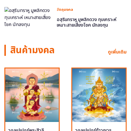
วัตถุมงคล
อสุรินทราหู มูพลิกดวง ทุบเคราะห์
เหมาะสายเสี่ยงโชค นักลงทุน
สินค้ามงคล
ดูเพิ่มเติม
วอลเปเปอร์พระสีวลี
วอลเปเปอร์ท้าวกุเวร