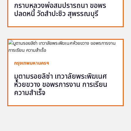
กราบหลวงพ่อสมปรารถนา ขอพร
ปลดหนี้ วัดสำปะซิว สุพรรณบุรี
กรุงเทพมหานครฯ
มูตามรอยลิซ่า เทวาลัยพระพิฆเนศ
ห้วยขวาง ขอพรการงาน การเรียน
ความสำเร็จ