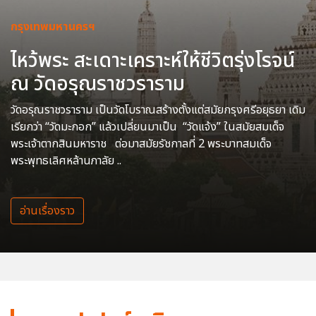
กรุงเทพมหานครฯ
ไหว้พระ สะเดาะเคราะห์ให้ชีวิตรุ่งโรจน์
ณ วัดอรุณราชวราราม
วัดอรุณราชวราราม เป็นวัดโบราณสร้างตั้งแต่สมัยกรุงศรีอยุธยา เดิม
เรียกว่า “วัดมะกอก” แล้วเปลี่ยนมาเป็น “วัดแจ้ง” ในสมัยสมเด็จ
พระเจ้าตากสินมหาราช ต่อมาสมัยรัชกาลที่ 2 พระบาทสมเด็จ
พระพุทธเลิศหล้านภาลัย ..
อ่านเรื่องราว