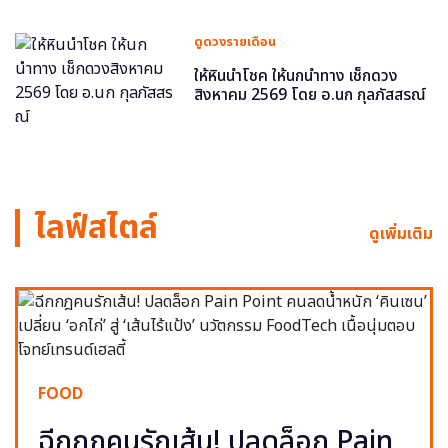
ดูดวงรายเดือน
ให้หินนำโชค ให้นกนำทาง เช็กดวง
สิงหาคม 2569 โดย อ.นก กุลภัสสรณ์
ไลฟ์สไตล์
ดูเพิ่มเติม
FOOD
ฉีกกฎคนรักเส้น! ปลดล็อก Pain