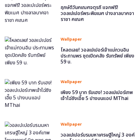
ฤกษ์ดีวันคเณศจตุรถี แจกฟรี!
วอลเปเปอร์พระพิฆเนศ ปางลาลบาคจา
ราชา คเณศ
Wallpaper
โหลดเลย! วอลเปเปอร์เจ้าแม่กวนอิม
ประทานพร ชุดเปิดคลัง รับทรัพย์ เพียง
59 บ.
Wallpaper
เพียง 59 บาท รับเฮง! วอลเปเปอร์เทพ
เจ้าไฉ่ซิงเอี๊ย 5 ปางบนแอป MThai
Wallpaper
วอลเปเปอร์บรมมหาเศรษฐีใหญ่ 3 องค์