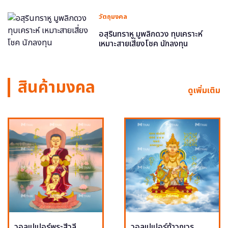
วัตถุมงคล
อสุรินทราหู มูพลิกดวง ทุบเคราะห์
เหมาะสายเสี่ยงโชค นักลงทุน
สินค้ามงคล
ดูเพิ่มเติม
วอลเปเปอร์พระสีวลี
วอลเปเปอร์ท้าวกุเวร