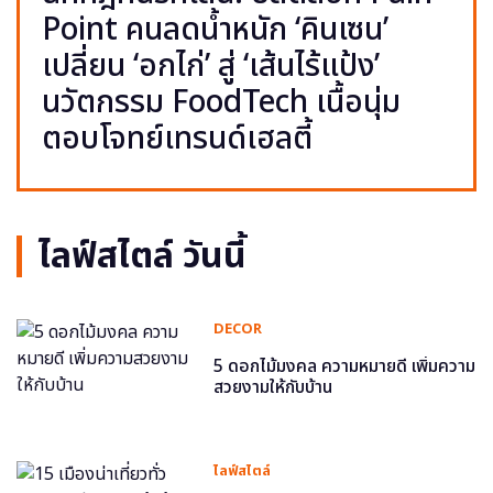
Point คนลดน้ำหนัก ‘คินเซน’
เปลี่ยน ‘อกไก่’ สู่ ‘เส้นไร้แป้ง’
นวัตกรรม FoodTech เนื้อนุ่ม
ตอบโจทย์เทรนด์เฮลตี้
ไลฟ์สไตล์ วันนี้
DECOR
5 ดอกไม้มงคล ความหมายดี เพิ่มความ
สวยงามให้กับบ้าน
ไลฟ์สไตล์