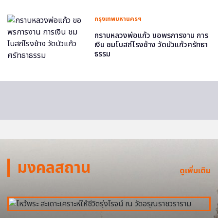
กรุงเทพมหานครฯ
กราบหลวงพ่อแก้ว ขอพรการงาน การ
เงิน ชมโบสถ์โรงช้าง วัดบัวแก้วศรัทธา
ธรรม
มงคลสถาน
ดูเพิ่มเติม