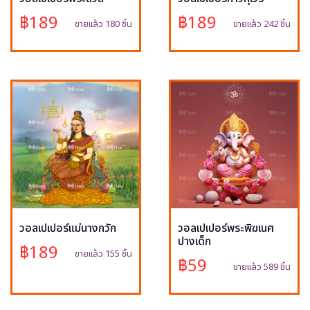
฿189
฿189
ขายแล้ว 180 ชิ้น
ขายแล้ว 242 ชิ้น
วอลเปเปอร์แม่นางกวัก
วอลเปเปอร์พระพิฆเนศ
ปางเด็ก
฿189
ขายแล้ว 155 ชิ้น
฿59
ขายแล้ว 589 ชิ้น