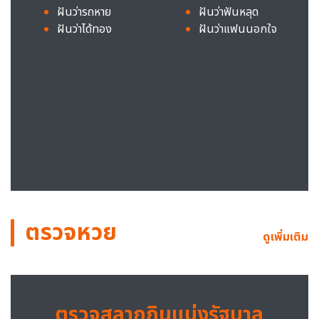
ฝันว่ารถหาย
ฝันว่าฟันหลุด
ฝันว่าได้ทอง
ฝันว่าแฟนนอกใจ
ตรวจหวย
ดูเพิ่มเติม
ตรวจสลากกินแบ่งรัฐบาล