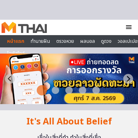
Skip to content
menu
หน้าแรก
ทำนายฝัน
ตรวจหวย
ผลบอล
ดูดวง
วอลเปเปอร
ไลฟ์สไตล์
It's All About Belief
เชื่อในสิ่งที่ทำ ทำในสิ่งที่เชื่อ