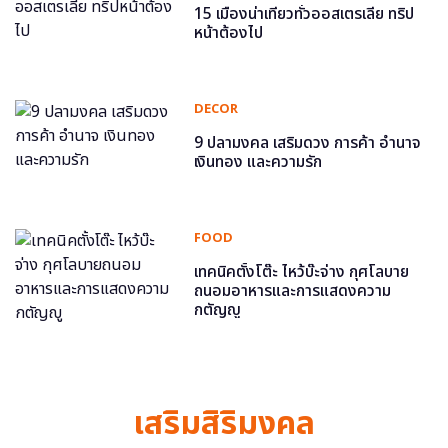
15 เมืองน่าเที่ยวทั่วออสเตรเลีย ทริป
หน้าต้องไป
DECOR
9 ปลามงคล เสริมดวง การค้า อำนาจ
เงินทอง และความรัก
FOOD
เทคนิคตั้งโต๊ะ ไหว้บ๊ะจ่าง กุศโลบาย
ถนอมอาหารและการแสดงความ
กตัญญู
เสริมสิริมงคล