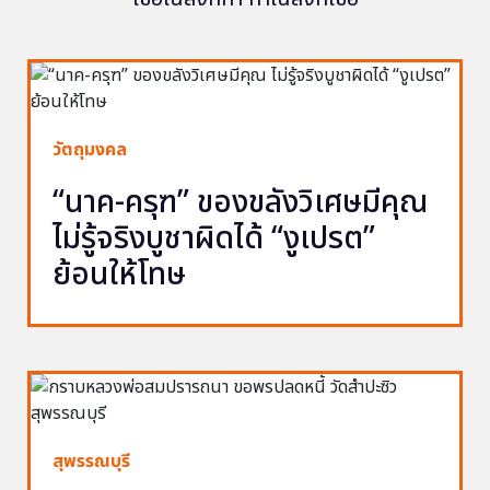
วัตถุมงคล
“นาค-ครุฑ” ของขลังวิเศษมีคุณ
ไม่รู้จริงบูชาผิดได้ “งูเปรต”
ย้อนให้โทษ
สุพรรณบุรี