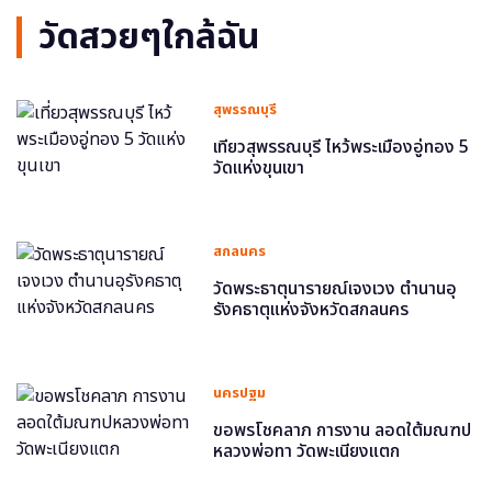
วัดสวยๆใกล้ฉัน
สุพรรณบุรี
เที่ยวสุพรรณบุรี ไหว้พระเมืองอู่ทอง 5
วัดแห่งขุนเขา
สกลนคร
วัดพระธาตุนารายณ์เจงเวง ตำนานอุ
รังคธาตุแห่งจังหวัดสกลนคร
นครปฐม
ขอพรโชคลาภ การงาน ลอดใต้มณฑป
หลวงพ่อทา วัดพะเนียงแตก