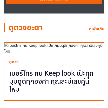
ดูดวงชะตา
ดูเพิ่มเติม
ดูดวง
เบอร์โทร คน Keep look เป๊ะทุก
มุมดูดีทุกองศา คุณล่ะมีเลขคู่นี้
ไหม