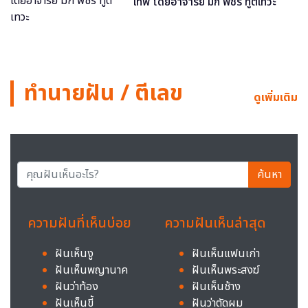
เทพ โดยอาจารย์ มิก พชร ทูตเทวะ
ทำนายฝัน / ตีเลข
ดูเพิ่มเติม
ค้นหา
ความฝันที่เห็นบ่อย
ความฝันเห็นล่าสุด
ฝันเห็นงู
ฝันเห็นแฟนเก่า
ฝันเห็นพญานาค
ฝันเห็นพระสงฆ์
ฝันว่าท้อง
ฝันเห็นช้าง
ฝันเห็นขี้
ฝันว่าตัดผม