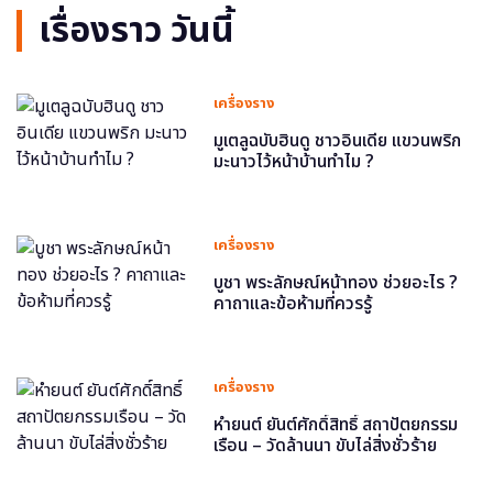
เรื่องราว วันนี้
เครื่องราง
มูเตลูฉบับฮินดู ชาวอินเดีย แขวนพริก
มะนาวไว้หน้าบ้านทำไม ?
เครื่องราง
บูชา พระลักษณ์หน้าทอง ช่วยอะไร ?
คาถาและข้อห้ามที่ควรรู้
เครื่องราง
หำยนต์ ยันต์ศักดิ์สิทธิ์ สถาปัตยกรรม
เรือน – วัดล้านนา ขับไล่สิ่งชั่วร้าย