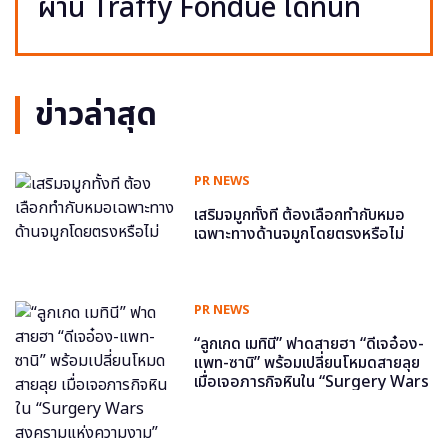
ผ่าน Traffy Fondue ได้ทันที
ข่าวล่าสุด
PR NEWS
เสริมจมูกทั้งที ต้องเลือกทำกับหมอ
เฉพาะทางด้านจมูกโดยตรงหรือไม่
PR NEWS
“ลูกเกด เมทินี” ฟาดสายฮา “ดีเจอ๋อง-
แพท-ซานิ” พร้อมเปลี่ยนโหมดสายลุย
เมื่อเจอภารกิจหินใน “Surgery Wars
สงครามแห่งความงาม” อีพี6