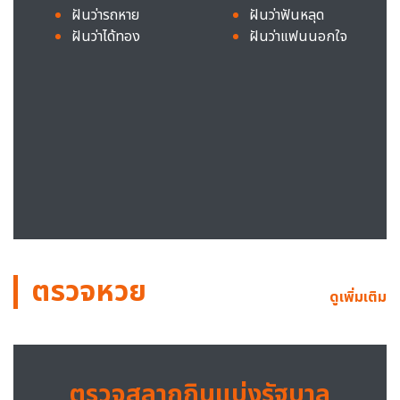
ฝันว่ารถหาย
ฝันว่าฟันหลุด
ฝันว่าได้ทอง
ฝันว่าแฟนนอกใจ
ตรวจหวย
ดูเพิ่มเติม
ตรวจสลากกินแบ่งรัฐบาล