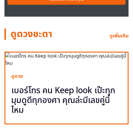
ดูดวงชะตา
ดูเพิ่มเติม
ดูดวง
เบอร์โทร คน Keep look เป๊ะทุก
มุมดูดีทุกองศา คุณล่ะมีเลขคู่นี้
ไหม