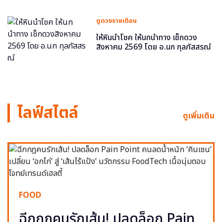
ดูดวงรายเดือน
ให้หินนำโชค ให้นกนำทาง เช็กดวง
สิงหาคม 2569 โดย อ.นก กุลภัสสรณ์
ไลฟ์สไตล์
ดูเพิ่มเติม
FOOD
ฉีกกฎคนรักเส้น! ปลดล็อก Pain