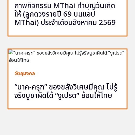
ภาพกิจกรรม MThai ทำบุญวันเกิด
ให้ (ลูกดวงรายปี 69 บนแอป
MThai) ประจำเดือนสิงหาคม 2569
วัตถุมงคล
“นาค-ครุฑ” ของขลังวิเศษมีคุณ ไม่รู้
จริงบูชาผิดได้ “งูเปรต” ย้อนให้โทษ