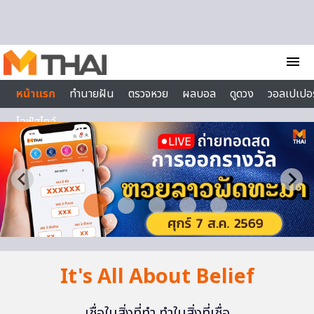
Skip to content
menu
หน้าแรก
ทำนายฝัน
ตรวจหวย
ผลบอล
ดูดวง
วอลเปเปอร
ไลฟ์สไตล์
It's All About Belief
เชื่อในสิ่งที่ทำ ทำในสิ่งที่เชื่อ