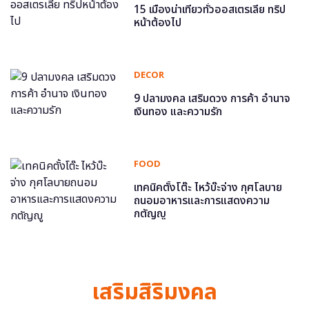
15 เมืองน่าเที่ยวทั่วออสเตรเลีย ทริป
หน้าต้องไป
DECOR
9 ปลามงคล เสริมดวง การค้า อำนาจ
เงินทอง และความรัก
FOOD
เทคนิคตั้งโต๊ะ ไหว้บ๊ะจ่าง กุศโลบาย
ถนอมอาหารและการแสดงความ
กตัญญู
เสริมสิริมงคล