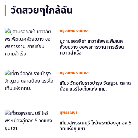
วัดสวยๆใกล้ฉัน
กรุงเทพมหานครฯ
มูตามรอยลิซ่า เทวาลัยพระพิฆเนศ
ห้วยขวาง ขอพรการงาน การเรียน
ความสำเร็จ
กรุงเทพมหานครฯ
เที่ยว วัดอุภัยราชบำรุง วัดญวน ตลาด
น้อย แรร์ไอเท็มแห่งกทม.
สุพรรณบุรี
เที่ยวสุพรรณบุรี ไหว้พระเมืองอู่ทอง 5
วัดแห่งขุนเขา