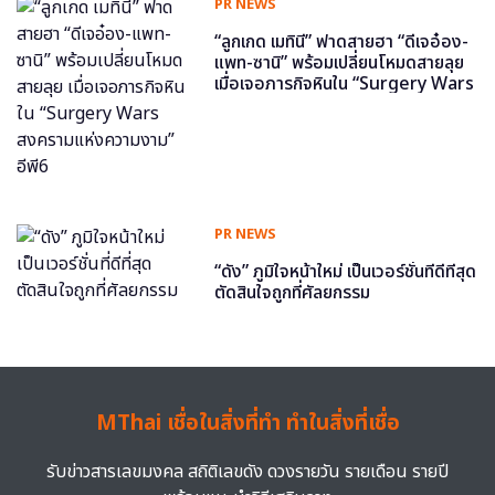
PR NEWS
“ลูกเกด เมทินี” ฟาดสายฮา “ดีเจอ๋อง-
แพท-ซานิ” พร้อมเปลี่ยนโหมดสายลุย
เมื่อเจอภารกิจหินใน “Surgery Wars
สงครามแห่งความงาม” อีพี6
PR NEWS
“ดัง” ภูมิใจหน้าใหม่ เป็นเวอร์ชั่นที่ดีที่สุด
ตัดสินใจถูกที่ศัลยกรรม
MThai เชื่อในสิ่งที่ทำ ทำในสิ่งที่เชื่อ
รับข่าวสารเลขมงคล สถิติเลขดัง ดวงรายวัน รายเดือน รายปี