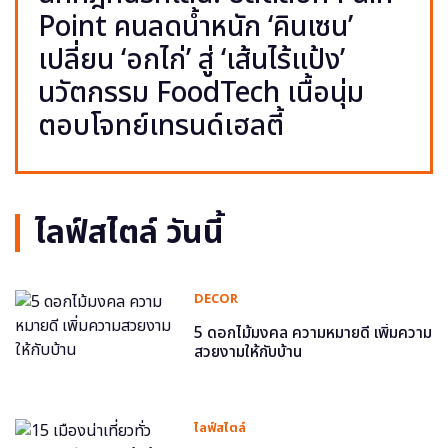
Point คนลดน้ำหนัก ‘คินเซน’
เปลี่ยน ‘อกไก่’ สู่ ‘เส้นไร้แป้ง’
นวัตกรรม FoodTech เนื้อนุ่ม
ตอบโจทย์เทรนด์เฮลตี้
ไลฟ์สไตล์ วันนี้
DECOR
5 ดอกไม้มงคล ความหมายดี เพิ่มความ
สวยงามให้กับบ้าน
ไลฟ์สไตล์