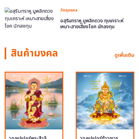
วัตถุมงคล
อสุรินทราหู มูพลิกดวง ทุบเคราะห์
เหมาะสายเสี่ยงโชค นักลงทุน
สินค้ามงคล
ดูเพิ่มเติม
วอลเปเปอร์พระสีวลี
วอลเปเปอร์ท้าวกุเวร