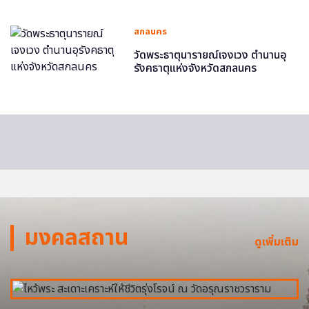
สกลนคร
วัดพระธาตุนารายณ์เจงเวง ตำนานอุ
รังคธาตุแห่งจังหวัดสกลนคร
มงคลสถาน
ดูเพิ่มเติม