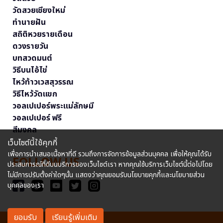
วัดสวยเชียงใหม่
ทำนายฝัน
สถิติหวยรายเดือน
ดวงรายวัน
บทสวดมนต์
วิธีบนไอ้ไข่
ไหว้ท้าวเวสสุวรรณ
วิธีไหว้วัดแขก
วอลเปเปอร์พระแม่ลักษมี
วอลเปเปอร์ ฟรี
สีมงคล
เว็บไซต์นี้ใช้คุกกี้
เพื่อการนำเสนอเนื้อหาที่ดี รวมถึงการจัดการข้อมูลส่วนบุคคล เพื่อให้คุณได้รับ
FOLLOW US
ประสบการณ์ที่ดีบนบริการของเว็บไซต์เรา หากคุณใช้บริการเว็บไซต์นี้ต่อไปโดย
ไม่มีการปรับตั้งค่าใดๆนั้น แสดงว่าคุณยอมรับนโยบายคุกกี้และนโยบายส่วน
บุคคลของเรา
ยอมรับ
เรียนรู้เพิ่มเติม