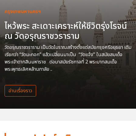
กรุงเทพมหานครฯ
ไหว้พระ สะเดาะเคราะห์ให้ชีวิตรุ่งโรจน์
ณ วัดอรุณราชวราราม
วัดอรุณราชวราราม เป็นวัดโบราณสร้างตั้งแต่สมัยกรุงศรีอยุธยา เดิม
เรียกว่า “วัดมะกอก” แล้วเปลี่ยนมาเป็น “วัดแจ้ง” ในสมัยสมเด็จ
พระเจ้าตากสินมหาราช ต่อมาสมัยรัชกาลที่ 2 พระบาทสมเด็จ
พระพุทธเลิศหล้านภาลัย ..
อ่านเรื่องราว