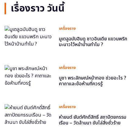
เรื่องราว วันนี้
เครื่องราง
มูเตลูฉบับฮินดู ชาวอินเดีย แขวนพริก
มะนาวไว้หน้าบ้านทำไม ?
เครื่องราง
บูชา พระลักษณ์หน้าทอง ช่วยอะไร ?
คาถาและข้อห้ามที่ควรรู้
เครื่องราง
หำยนต์ ยันต์ศักดิ์สิทธิ์ สถาปัตยกรรม
เรือน – วัดล้านนา ขับไล่สิ่งชั่วร้าย