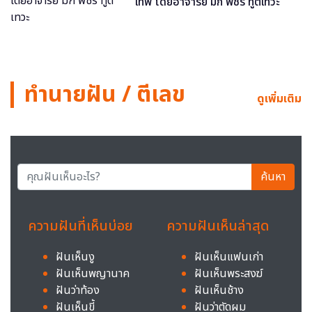
เทพ โดยอาจารย์ มิก พชร ทูตเทวะ
ทำนายฝัน / ตีเลข
ดูเพิ่มเติม
ค้นหา
ความฝันที่เห็นบ่อย
ความฝันเห็นล่าสุด
ฝันเห็นงู
ฝันเห็นแฟนเก่า
ฝันเห็นพญานาค
ฝันเห็นพระสงฆ์
ฝันว่าท้อง
ฝันเห็นช้าง
ฝันเห็นขี้
ฝันว่าตัดผม