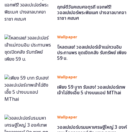
ฤกษ์ดีวันคเณศจตุรถี แจกฟรี!
วอลเปเปอร์พระพิฆเนศ ปางลาลบาคจา
ราชา คเณศ
Wallpaper
โหลดเลย! วอลเปเปอร์เจ้าแม่กวนอิม
ประทานพร ชุดเปิดคลัง รับทรัพย์ เพียง
59 บ.
Wallpaper
เพียง 59 บาท รับเฮง! วอลเปเปอร์เทพ
เจ้าไฉ่ซิงเอี๊ย 5 ปางบนแอป MThai
Wallpaper
วอลเปเปอร์บรมมหาเศรษฐีใหญ่ 3 องค์