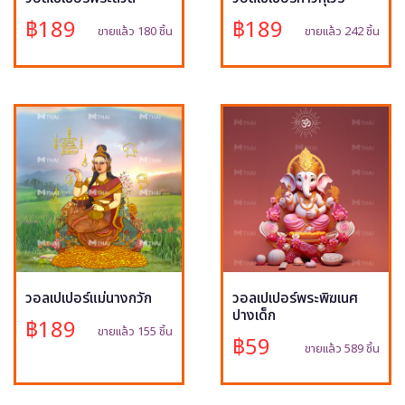
฿189
฿189
ขายแล้ว 180 ชิ้น
ขายแล้ว 242 ชิ้น
วอลเปเปอร์แม่นางกวัก
วอลเปเปอร์พระพิฆเนศ
ปางเด็ก
฿189
ขายแล้ว 155 ชิ้น
฿59
ขายแล้ว 589 ชิ้น