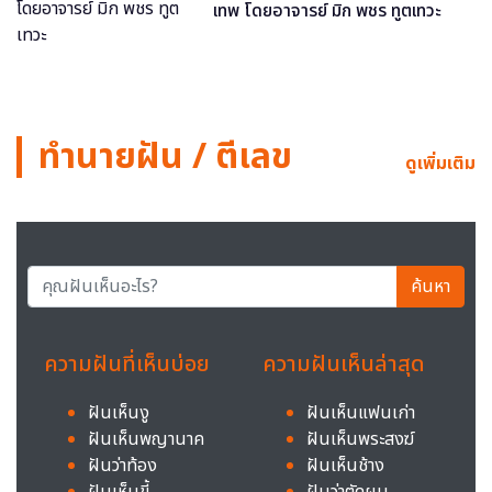
เทพ โดยอาจารย์ มิก พชร ทูตเทวะ
ทำนายฝัน / ตีเลข
ดูเพิ่มเติม
ค้นหา
ความฝันที่เห็นบ่อย
ความฝันเห็นล่าสุด
ฝันเห็นงู
ฝันเห็นแฟนเก่า
ฝันเห็นพญานาค
ฝันเห็นพระสงฆ์
ฝันว่าท้อง
ฝันเห็นช้าง
ฝันเห็นขี้
ฝันว่าตัดผม