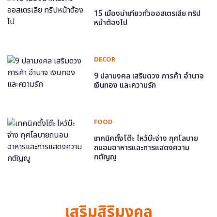
15 เมืองน่าเที่ยวทั่วออสเตรเลีย ทริป
หน้าต้องไป
DECOR
9 ปลามงคล เสริมดวง การค้า อำนาจ
เงินทอง และความรัก
FOOD
เทคนิคตั้งโต๊ะ ไหว้บ๊ะจ่าง กุศโลบาย
ถนอมอาหารและการแสดงความ
กตัญญู
เสริมสิริมงคล