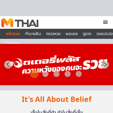
Skip to content
menu
หน้าแรก
ทำนายฝัน
ตรวจหวย
ผลบอล
ดูดวง
วอลเปเปอร
ไลฟ์สไตล์
It's All About Belief
เชื่อในสิ่งที่ทำ ทำในสิ่งที่เชื่อ