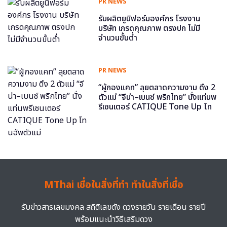
PR NEWS
รับผลิตยูนิฟอร์มองค์กร โรงงาน
บริษัท เกรดคุณภาพ ตรงปก ไม่มี
จำนวนขั้นต่ำ
PR NEWS
“ผู้กองแคท” ลุยตลาดความงาม ดึง 2
ตัวแม่ “จีน่า–เบนซ์ พริกไทย” นั่งแท่นพ
รีเซนเตอร์ CATIQUE Tone Up โท
นอัพตัวแม่
MThai เชื่อในสิ่งที่ทำ ทำในสิ่งที่เชื่อ
รับข่าวสารเลขมงคล สถิติเลขดัง ดวงรายวัน รายเดือน รายปี
พร้อมแนะนำวิธีเสริมดวง