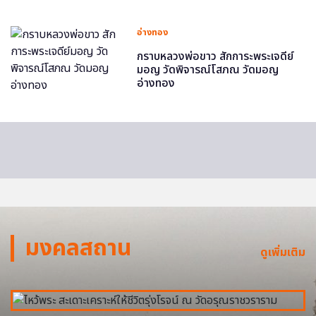
อ่างทอง
กราบหลวงพ่อขาว สักการะพระเจดีย์
มอญ วัดพิจารณ์โสภณ วัดมอญ
อ่างทอง
มงคลสถาน
ดูเพิ่มเติม