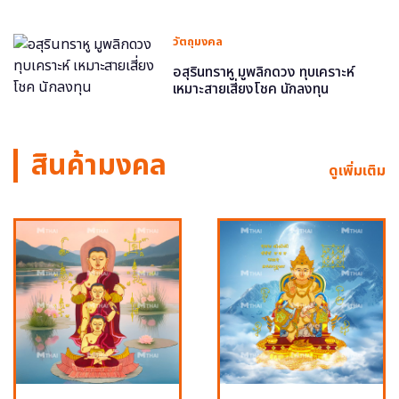
วัตถุมงคล
อสุรินทราหู มูพลิกดวง ทุบเคราะห์
เหมาะสายเสี่ยงโชค นักลงทุน
สินค้ามงคล
ดูเพิ่มเติม