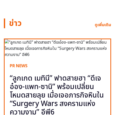
ข่าว
ดูเพิ่มเติม
PR NEWS
“ลูกเกด เมทินี” ฟาดสายฮา “ดีเจ
อ๋อง-แพท-ซานิ” พร้อมเปลี่ยน
โหมดสายลุย เมื่อเจอภารกิจหินใน
“Surgery Wars สงครามแห่ง
ความงาม” อีพี6