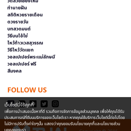
วัดสวยเชียงใหม่
ทำนายฝัน
สถิติหวยรายเดือน
ดวงรายวัน
บทสวดมนต์
วิธีบนไอ้ไข่
ไหว้ท้าวเวสสุวรรณ
วิธีไหว้วัดแขก
วอลเปเปอร์พระแม่ลักษมี
วอลเปเปอร์ ฟรี
สีมงคล
FOLLOW US
เว็บไซต์นี้ใช้คุกกี้
เพื่อการนำเสนอเนื้อหาที่ดี รวมถึงการจัดการข้อมูลส่วนบุคคล เพื่อให้คุณได้รับ
ประสบการณ์ที่ดีบนบริการของเว็บไซต์เรา หากคุณใช้บริการเว็บไซต์นี้ต่อไปโดย
ไม่มีการปรับตั้งค่าใดๆนั้น แสดงว่าคุณยอมรับนโยบายคุกกี้และนโยบายส่วน
บุคคลของเรา