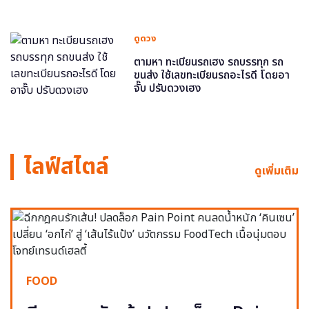
ดูดวง
ตามหา ทะเบียนรถเฮง รถบรรทุก รถ
ขนส่ง ใช้เลขทะเบียนรถอะไรดี โดยอา
จั๊บ ปรับดวงเฮง
ไลฟ์สไตล์
ดูเพิ่มเติม
FOOD