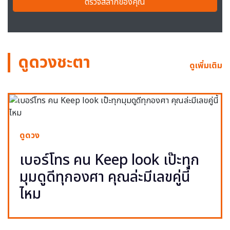
ตรวจสลากของคุณ
ดูดวงชะตา
ดูเพิ่มเติม
ดูดวง
เบอร์โทร คน Keep look เป๊ะทุก
มุมดูดีทุกองศา คุณล่ะมีเลขคู่นี้
ไหม