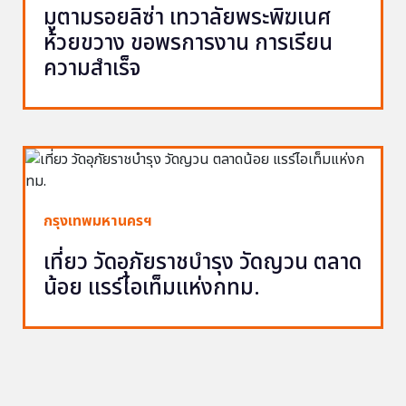
มูตามรอยลิซ่า เทวาลัยพระพิฆเนศ
ห้วยขวาง ขอพรการงาน การเรียน
ความสำเร็จ
กรุงเทพมหานครฯ
เที่ยว วัดอุภัยราชบำรุง วัดญวน ตลาด
น้อย แรร์ไอเท็มแห่งกทม.