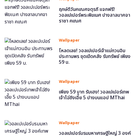
ฤกษ์ดีวันคเณศจตุรถี แจกฟรี!
วอลเปเปอร์พระพิฆเนศ ปางลาลบาคจา
ราชา คเณศ
Wallpaper
โหลดเลย! วอลเปเปอร์เจ้าแม่กวนอิม
ประทานพร ชุดเปิดคลัง รับทรัพย์ เพียง
59 บ.
Wallpaper
เพียง 59 บาท รับเฮง! วอลเปเปอร์เทพ
เจ้าไฉ่ซิงเอี๊ย 5 ปางบนแอป MThai
Wallpaper
วอลเปเปอร์บรมมหาเศรษฐีใหญ่ 3 องค์