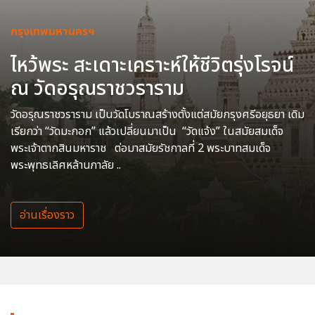
กรุงเทพมหานครฯ
ไหว้พระ สะเดาะเคราะห์ให้ชีวิตรุ่งโรจน์
ณ วัดอรุณราชวราราม
วัดอรุณราชวราราม เป็นวัดโบราณสร้างตั้งแต่สมัยกรุงศรีอยุธยา เดิม
เรียกว่า “วัดมะกอก” แล้วเปลี่ยนมาเป็น “วัดแจ้ง” ในสมัยสมเด็จ
พระเจ้าตากสินมหาราช ต่อมาสมัยรัชกาลที่ 2 พระบาทสมเด็จ
พระพุทธเลิศหล้านภาลัย ..
อ่านเรื่องราว