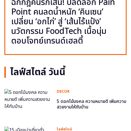
ฉีกกฎคนรักเส้น! ปลดล็อก Pain
Point คนลดน้ำหนัก ‘คินเซน’
เปลี่ยน ‘อกไก่’ สู่ ‘เส้นไร้แป้ง’
นวัตกรรม FoodTech เนื้อนุ่ม
ตอบโจทย์เทรนด์เฮลตี้
ไลฟ์สไตล์ วันนี้
DECOR
5 ดอกไม้มงคล ความหมายดี เพิ่มความ
สวยงามให้กับบ้าน
ไลฟ์สไตล์