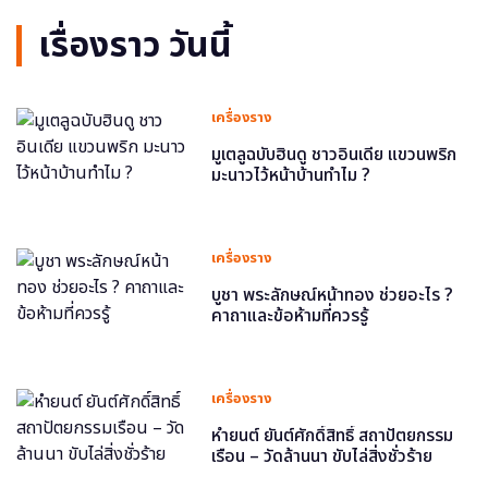
เรื่องราว วันนี้
เครื่องราง
มูเตลูฉบับฮินดู ชาวอินเดีย แขวนพริก
มะนาวไว้หน้าบ้านทำไม ?
เครื่องราง
บูชา พระลักษณ์หน้าทอง ช่วยอะไร ?
คาถาและข้อห้ามที่ควรรู้
เครื่องราง
หำยนต์ ยันต์ศักดิ์สิทธิ์ สถาปัตยกรรม
เรือน – วัดล้านนา ขับไล่สิ่งชั่วร้าย