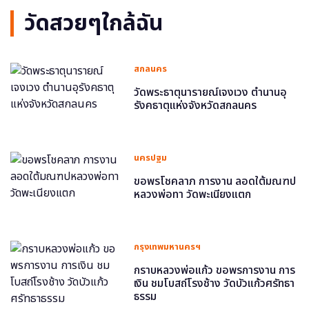
วัดสวยๆใกล้ฉัน
สกลนคร
วัดพระธาตุนารายณ์เจงเวง ตำนานอุ
รังคธาตุแห่งจังหวัดสกลนคร
นครปฐม
ขอพรโชคลาภ การงาน ลอดใต้มณฑป
หลวงพ่อทา วัดพะเนียงแตก
กรุงเทพมหานครฯ
กราบหลวงพ่อแก้ว ขอพรการงาน การ
เงิน ชมโบสถ์โรงช้าง วัดบัวแก้วศรัทธา
ธรรม