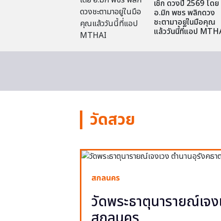
เช็ก ดวงปี 2569 โดย
อ.มิก พชร พลิกดวง
ชะตามาอยู่ในมือคุณ
แล้ววันนี้ที่แอป MTH
วัดสวย
สกลนคร
วัดพระธาตุนารายณ์เจงเ
สกลนคร