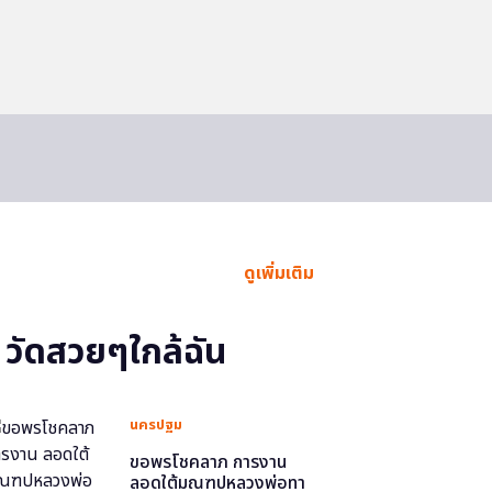
ดูเพิ่มเติม
วัดสวยๆใกล้ฉัน
นครปฐม
ขอพรโชคลาภ การงาน
ลอดใต้มณฑปหลวงพ่อทา