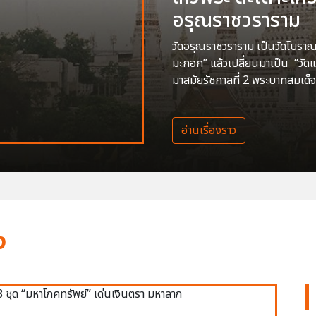
อรุณราชวราราม
วัดอรุณราชวราราม เป็นวัดโบราณสร
มะกอก” แล้วเปลี่ยนมาเป็น “วัด
มาสมัยรัชกาลที่ 2 พระบาทสมเด็จ
อ่านเรื่องราว
ง