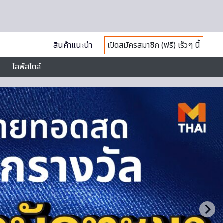
สินค้าแนะนำ
เปิดสมัครสมาชิก (ฟรี) เร็วๆ นี้
ไลฟ์สไตล์