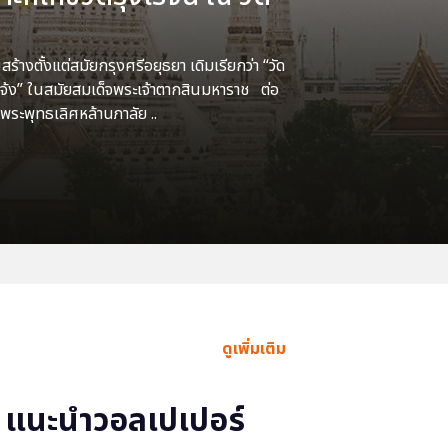
้างตั้งแต่สมัยกรุงศรีอยุธยา เดิมเรียกว่า “วัด
แจ้ง” ในสมัยสมเด็จพระเจ้าตากสินมหาราช ต่อ
พระพุทธเลิศหล้านภาลัย ..
ดูเพิ่มเติม
แนะนำวอลเปเปอร์