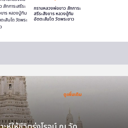
กราบหลวงพ่อขาว สักการะ
สรีระสังขาร หลวงปู่ทิม
อัตตะสันโต วัดพระขาว
ดูเพิ่มเติม
ะห์ให้ชีวิตรุ่งโรจน์ ณ วัด