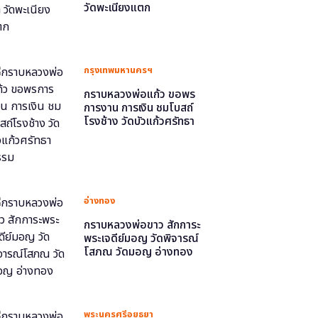
วัดพะเนียงแตก
กรุงเทพมหานครฯ
กราบหลวงพ่อแก้ว ขอพร
การงาน การเงิน ชมโบสถ์
โรงช้าง วัดบัวแก้วศรัทธา
ธรรม
อ่างทอง
กราบหลวงพ่อขาว สักการะ
พระเจดีย์มอญ วัดพิจารณ์
โสภณ วัดมอญ อ่างทอง
พระนครศรีอยุธยา