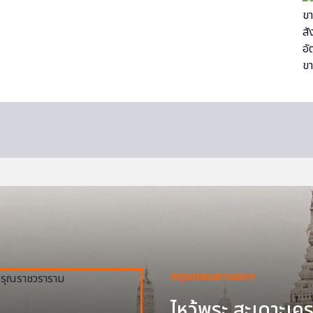
กรุงเทพมหานครฯ
ไหว้พระ สะเดาะเครา