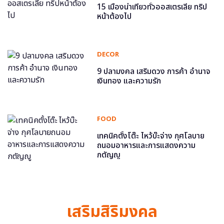
15 เมืองน่าเที่ยวทั่วออสเตรเลีย ทริป
หน้าต้องไป
DECOR
9 ปลามงคล เสริมดวง การค้า อำนาจ
เงินทอง และความรัก
FOOD
เทคนิคตั้งโต๊ะ ไหว้บ๊ะจ่าง กุศโลบาย
ถนอมอาหารและการแสดงความ
กตัญญู
เสริมสิริมงคล