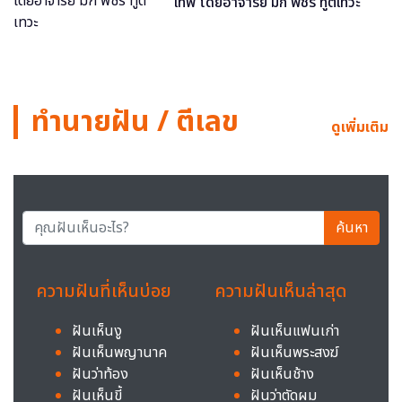
เทพ โดยอาจารย์ มิก พชร ทูตเทวะ
ทำนายฝัน / ตีเลข
ดูเพิ่มเติม
ค้นหา
ความฝันที่เห็นบ่อย
ความฝันเห็นล่าสุด
ฝันเห็นงู
ฝันเห็นแฟนเก่า
ฝันเห็นพญานาค
ฝันเห็นพระสงฆ์
ฝันว่าท้อง
ฝันเห็นช้าง
ฝันเห็นขี้
ฝันว่าตัดผม