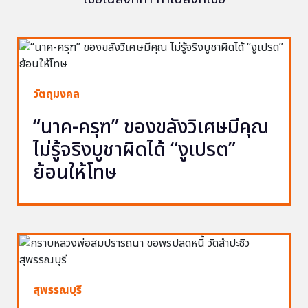
วัตถุมงคล
“นาค-ครุฑ” ของขลังวิเศษมีคุณ
ไม่รู้จริงบูชาผิดได้ “งูเปรต”
ย้อนให้โทษ
สุพรรณบุรี