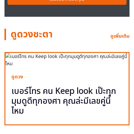
ดูดวงชะตา
ดูเพิ่มเติม
ดูดวง
เบอร์โทร คน Keep look เป๊ะทุก
มุมดูดีทุกองศา คุณล่ะมีเลขคู่นี้
ไหม