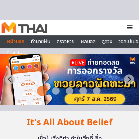
Skip to content
menu
หน้าแรก
ทำนายฝัน
ตรวจหวย
ผลบอล
ดูดวง
วอลเปเปอร
ไลฟ์สไตล์
It's All About Belief
เชื่อในสิ่งที่ทำ ทำในสิ่งที่เชื่อ