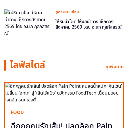
ดูดวงรายเดือน
ให้หินนำโชค ให้นกนำทาง เช็กดวง
สิงหาคม 2569 โดย อ.นก กุลภัสสรณ์
ไลฟ์สไตล์
ดูเพิ่มเติม
FOOD
ฉีกกฎคนรักเส้น! ปลดล็อก Pain