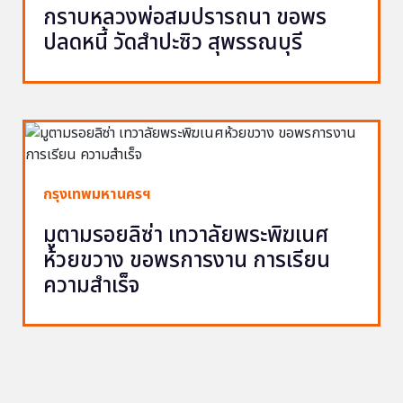
กราบหลวงพ่อสมปรารถนา ขอพร
ปลดหนี้ วัดสำปะซิว สุพรรณบุรี
กรุงเทพมหานครฯ
มูตามรอยลิซ่า เทวาลัยพระพิฆเนศ
ห้วยขวาง ขอพรการงาน การเรียน
ความสำเร็จ