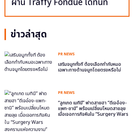
ผ่าน Traffy Fondue ได้ทันที
ข่าวล่าสุด
PR NEWS
เสริมจมูกทั้งที ต้องเลือกทำกับหมอ
เฉพาะทางด้านจมูกโดยตรงหรือไม่
PR NEWS
“ลูกเกด เมทินี” ฟาดสายฮา “ดีเจอ๋อง-
แพท-ซานิ” พร้อมเปลี่ยนโหมดสายลุย
เมื่อเจอภารกิจหินใน “Surgery Wars
สงครามแห่งความงาม” อีพี6