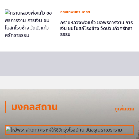
กรุงเทพมหานครฯ
กราบหลวงพ่อแก้ว ขอพรการงาน การ
เงิน ชมโบสถ์โรงช้าง วัดบัวแก้วศรัทธา
ธรรม
มงคลสถาน
ดูเพิ่มเติม