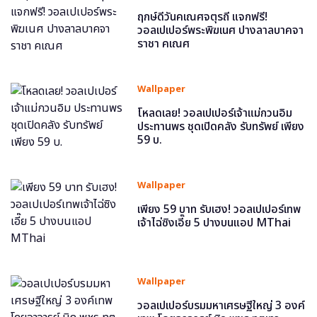
ฤกษ์ดีวันคเณศจตุรถี แจกฟรี!
วอลเปเปอร์พระพิฆเนศ ปางลาลบาคจา
ราชา คเณศ
Wallpaper
โหลดเลย! วอลเปเปอร์เจ้าแม่กวนอิม
ประทานพร ชุดเปิดคลัง รับทรัพย์ เพียง
59 บ.
Wallpaper
เพียง 59 บาท รับเฮง! วอลเปเปอร์เทพ
เจ้าไฉ่ซิงเอี๊ย 5 ปางบนแอป MThai
Wallpaper
วอลเปเปอร์บรมมหาเศรษฐีใหญ่ 3 องค์