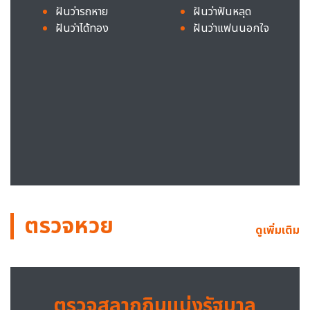
ฝันว่ารถหาย
ฝันว่าฟันหลุด
ฝันว่าได้ทอง
ฝันว่าแฟนนอกใจ
ตรวจหวย
ดูเพิ่มเติม
ตรวจสลากกินแบ่งรัฐบาล