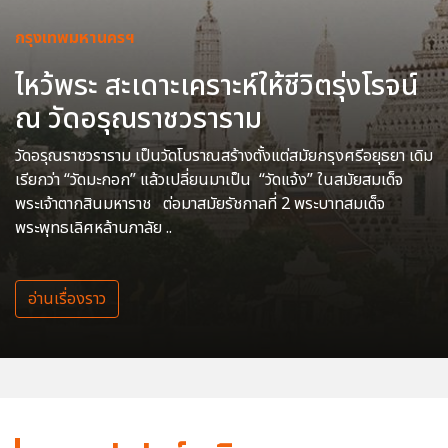
กรุงเทพมหานครฯ
ไหว้พระ สะเดาะเคราะห์ให้ชีวิตรุ่งโรจน์
ณ วัดอรุณราชวราราม
วัดอรุณราชวราราม เป็นวัดโบราณสร้างตั้งแต่สมัยกรุงศรีอยุธยา เดิม
เรียกว่า “วัดมะกอก” แล้วเปลี่ยนมาเป็น “วัดแจ้ง” ในสมัยสมเด็จ
พระเจ้าตากสินมหาราช ต่อมาสมัยรัชกาลที่ 2 พระบาทสมเด็จ
พระพุทธเลิศหล้านภาลัย ..
อ่านเรื่องราว