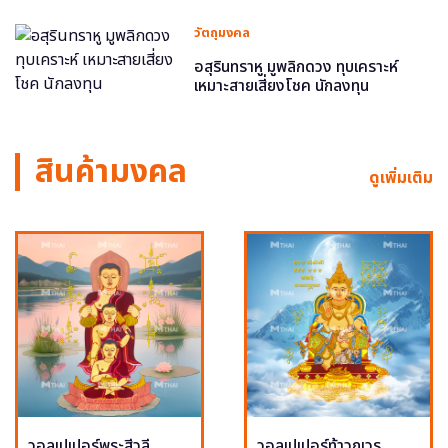
วัตถุมงคล
อสุรินทราหู มูพลิกดวง ทุบเคราะห์
เหมาะสายเสี่ยงโชค นักลงทุน
สินค้ามงคล
ดูเพิ่มเติม
วอลเปเปอร์พระสีวลี
วอลเปเปอร์ท้าวกุเวร