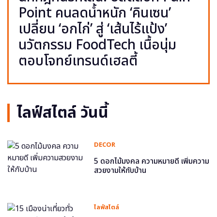
Point คนลดน้ำหนัก ‘คินเซน’
เปลี่ยน ‘อกไก่’ สู่ ‘เส้นไร้แป้ง’
นวัตกรรม FoodTech เนื้อนุ่ม
ตอบโจทย์เทรนด์เฮลตี้
ไลฟ์สไตล์ วันนี้
DECOR
5 ดอกไม้มงคล ความหมายดี เพิ่มความ
สวยงามให้กับบ้าน
ไลฟ์สไตล์