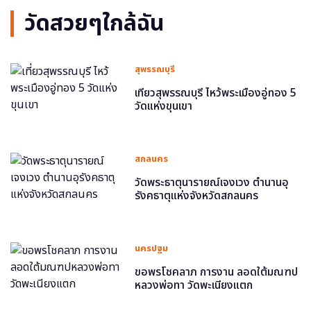
วัดสวยๆใกล้ฉัน
สุพรรณบุรี
เที่ยวสุพรรณบุรี ไหว้พระเมืองอู่ทอง 5
วัดแห่งขุนเขา
สกลนคร
วัดพระธาตุนารายณ์เจงเวง ตำนานอุ
รังคธาตุแห่งจังหวัดสกลนคร
นครปฐม
ขอพรโชคลาภ การงาน ลอดใต้มณฑป
หลวงพ่อทา วัดพะเนียงแตก