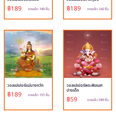
฿189
฿189
ขายแล้ว 180 ชิ้น
ขายแล้ว 242 ชิ้น
วอลเปเปอร์แม่นางกวัก
วอลเปเปอร์พระพิฆเนศ
ปางเด็ก
฿189
ขายแล้ว 155 ชิ้น
฿59
ขายแล้ว 589 ชิ้น