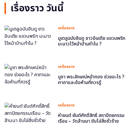
เรื่องราว วันนี้
เครื่องราง
มูเตลูฉบับฮินดู ชาวอินเดีย แขวนพริก
มะนาวไว้หน้าบ้านทำไม ?
เครื่องราง
บูชา พระลักษณ์หน้าทอง ช่วยอะไร ?
คาถาและข้อห้ามที่ควรรู้
เครื่องราง
หำยนต์ ยันต์ศักดิ์สิทธิ์ สถาปัตยกรรม
เรือน – วัดล้านนา ขับไล่สิ่งชั่วร้าย