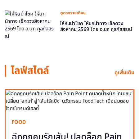
ดูดวงรายเดือน
ให้หินนำโชค ให้นกนำทาง เช็กดวง
สิงหาคม 2569 โดย อ.นก กุลภัสสรณ์
ไลฟ์สไตล์
ดูเพิ่มเติม
FOOD
ฉีกกฎคนรักเส้น! ปลดล็อก Pain