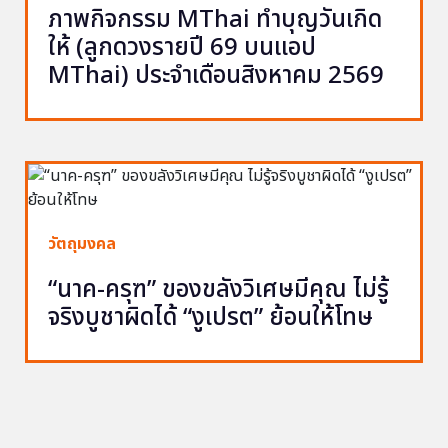
ภาพกิจกรรม MThai ทำบุญวันเกิด
ให้ (ลูกดวงรายปี 69 บนแอป
MThai) ประจำเดือนสิงหาคม 2569
วัตถุมงคล
“นาค-ครุฑ” ของขลังวิเศษมีคุณ ไม่รู้
จริงบูชาผิดได้ “งูเปรต” ย้อนให้โทษ