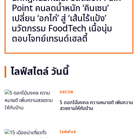
Point คนลดน้ำหนัก ‘คินเซน’
เปลี่ยน ‘อกไก่’ สู่ ‘เส้นไร้แป้ง’
นวัตกรรม FoodTech เนื้อนุ่ม
ตอบโจทย์เทรนด์เฮลตี้
ไลฟ์สไตล์ วันนี้
DECOR
5 ดอกไม้มงคล ความหมายดี เพิ่มความ
สวยงามให้กับบ้าน
ไลฟ์สไตล์