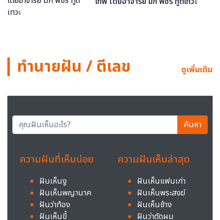
เทพ โดยอาจารย์ มิก พชร ทูตเทวะ
ทำนายฝัน / ตีเลข
ดูเพิ่มเติม
ค้นหา
ความฝันที่เห็นบ่อย
ความฝันเห็นล่าสุด
ฝันเห็นงู
ฝันเห็นแฟนเก่า
ฝันเห็นพญานาค
ฝันเห็นพระสงฆ์
ฝันว่าท้อง
ฝันเห็นช้าง
ฝันเห็นขี้
ฝันว่าตัดผม