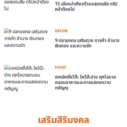
15 เมืองน่าเที่ยวทั่วออสเตรเลีย ทริป
หน้าต้องไป
DECOR
9 ปลามงคล เสริมดวง การค้า อำนาจ
เงินทอง และความรัก
FOOD
เทคนิคตั้งโต๊ะ ไหว้บ๊ะจ่าง กุศโลบาย
ถนอมอาหารและการแสดงความ
กตัญญู
เสริมสิริมงคล