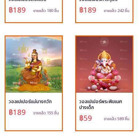
฿189
฿189
ขายแล้ว 180 ชิ้น
ขายแล้ว 242 ชิ้น
วอลเปเปอร์แม่นางกวัก
วอลเปเปอร์พระพิฆเนศ
ปางเด็ก
฿189
ขายแล้ว 155 ชิ้น
฿59
ขายแล้ว 589 ชิ้น