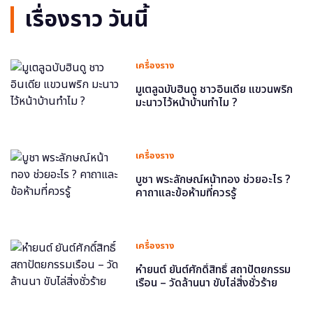
เรื่องราว วันนี้
เครื่องราง
มูเตลูฉบับฮินดู ชาวอินเดีย แขวนพริก
มะนาวไว้หน้าบ้านทำไม ?
เครื่องราง
บูชา พระลักษณ์หน้าทอง ช่วยอะไร ?
คาถาและข้อห้ามที่ควรรู้
เครื่องราง
หำยนต์ ยันต์ศักดิ์สิทธิ์ สถาปัตยกรรม
เรือน – วัดล้านนา ขับไล่สิ่งชั่วร้าย