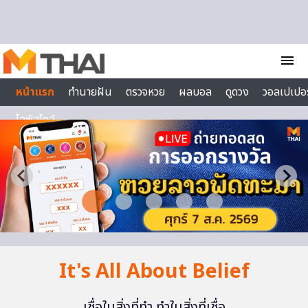
Skip to content
menu
หน้าแรก
ทำนายฝัน
ตรวจหวย
ผลบอล
ดูดวง
วอลเปเปอร
ไลฟ์สไตล์
It's All About Belief
เชื่อในสิ่งที่ทำ ทำในสิ่งที่เชื่อ