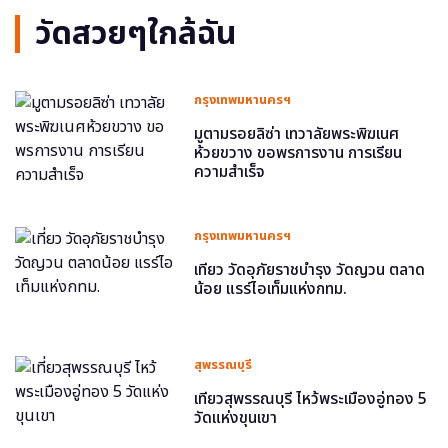
วัดสวยๆใกล้ฉัน
กรุงเทพมหานครฯ
มูตามรอยลิซ่า เทวาลัยพระพิฆเนศ
ห้วยขวาง ขอพรการงาน การเรียน
ความสำเร็จ
กรุงเทพมหานครฯ
เที่ยว วัดอุภัยราชบำรุง วัดญวน ตลาด
น้อย แรร์ไอเท็มแห่งกทม.
สุพรรณบุรี
เที่ยวสุพรรณบุรี ไหว้พระเมืองอู่ทอง 5
วัดแห่งขุนเขา