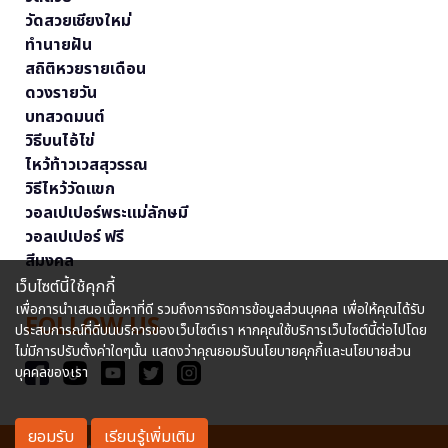
วัดสวยเชียงใหม่
ทำนายฝัน
สถิติหวยรายเดือน
ดวงรายวัน
บทสวดมนต์
วิธีบนไอ้ไข่
ไหว้ท้าวเวสสุวรรณ
วิธีไหว้วัดแขก
วอลเปเปอร์พระแม่ลักษมี
วอลเปเปอร์ ฟรี
สีมงคล
เว็บไซต์นี้ใช้คุกกี้
เพื่อการนำเสนอเนื้อหาที่ดี รวมถึงการจัดการข้อมูลส่วนบุคคล เพื่อให้คุณได้รับ
FOLLOW US
ประสบการณ์ที่ดีบนบริการของเว็บไซต์เรา หากคุณใช้บริการเว็บไซต์นี้ต่อไปโดย
ไม่มีการปรับตั้งค่าใดๆนั้น แสดงว่าคุณยอมรับนโยบายคุกกี้และนโยบายส่วน
บุคคลของเรา
ยอมรับ
เรียนรู้เพิ่มเติม