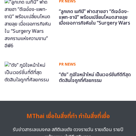
PR NEWS
“ลูกเกด เมทินี” ฟาดสายฮา “ดีเจอ๋อง-
แพท-ซานิ” พร้อมเปลี่ยนโหมดสายลุย
เมื่อเจอภารกิจหินใน “Surgery Wars
สงครามแห่งความงาม” อีพี6
PR NEWS
“ดัง” ภูมิใจหน้าใหม่ เป็นเวอร์ชั่นที่ดีที่สุด
ตัดสินใจถูกที่ศัลยกรรม
MThai เชื่อในสิ่งที่ทำ ทำในสิ่งที่เชื่อ
รับข่าวสารเลขมงคล สถิติเลขดัง ดวงรายวัน รายเดือน รายปี