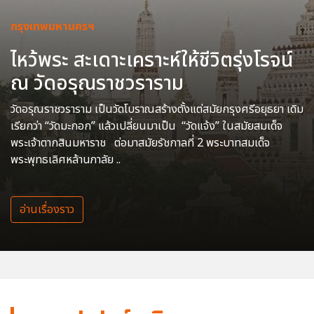
กรุงเทพมหานครฯ
ไหว้พระ สะเดาะเคราะห์ให้ชีวิตรุ่งโรจน์
ณ วัดอรุณราชวราราม
วัดอรุณราชวราราม เป็นวัดโบราณสร้างตั้งแต่สมัยกรุงศรีอยุธยา เดิม
เรียกว่า “วัดมะกอก” แล้วเปลี่ยนมาเป็น “วัดแจ้ง” ในสมัยสมเด็จ
พระเจ้าตากสินมหาราช ต่อมาสมัยรัชกาลที่ 2 พระบาทสมเด็จ
พระพุทธเลิศหล้านภาลัย ..
อ่านเรื่องราว