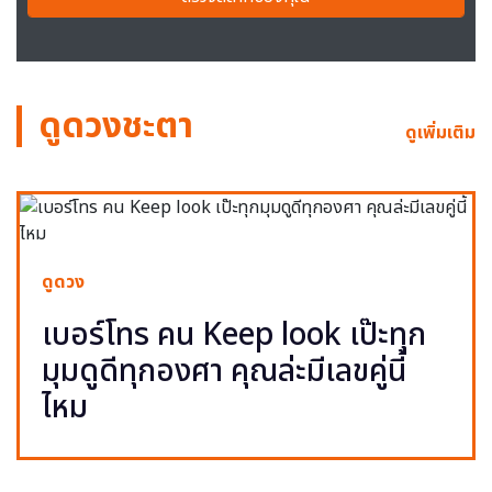
ดูดวงชะตา
ดูเพิ่มเติม
ดูดวง
เบอร์โทร คน Keep look เป๊ะทุก
มุมดูดีทุกองศา คุณล่ะมีเลขคู่นี้
ไหม