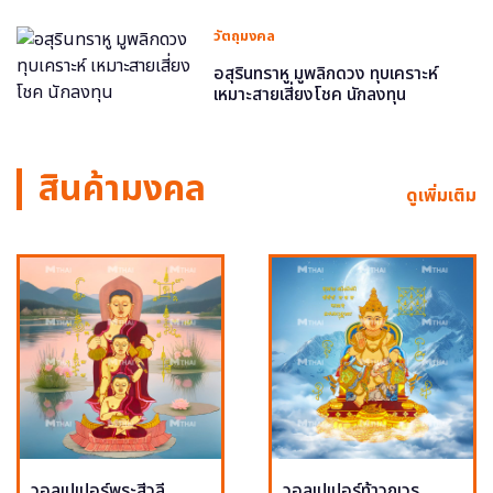
วัตถุมงคล
อสุรินทราหู มูพลิกดวง ทุบเคราะห์
เหมาะสายเสี่ยงโชค นักลงทุน
สินค้ามงคล
ดูเพิ่มเติม
วอลเปเปอร์พระสีวลี
วอลเปเปอร์ท้าวกุเวร