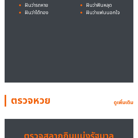
ฝันว่ารถหาย
ฝันว่าฟันหลุด
ฝันว่าได้ทอง
ฝันว่าแฟนนอกใจ
ตรวจหวย
ดูเพิ่มเติม
ตรวจสลากกินแบ่งรัฐบาล