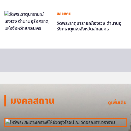
สกลนคร
วัดพระธาตุนารายณ์เจงเวง ตำนานอุ
รังคธาตุแห่งจังหวัดสกลนคร
มงคลสถาน
ดูเพิ่มเติม