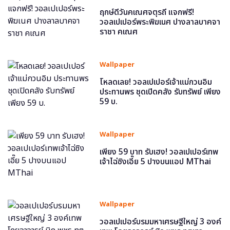
ฤกษ์ดีวันคเณศจตุรถี แจกฟรี!
วอลเปเปอร์พระพิฆเนศ ปางลาลบาคจา
ราชา คเณศ
Wallpaper
โหลดเลย! วอลเปเปอร์เจ้าแม่กวนอิม
ประทานพร ชุดเปิดคลัง รับทรัพย์ เพียง
59 บ.
Wallpaper
เพียง 59 บาท รับเฮง! วอลเปเปอร์เทพ
เจ้าไฉ่ซิงเอี๊ย 5 ปางบนแอป MThai
Wallpaper
วอลเปเปอร์บรมมหาเศรษฐีใหญ่ 3 องค์