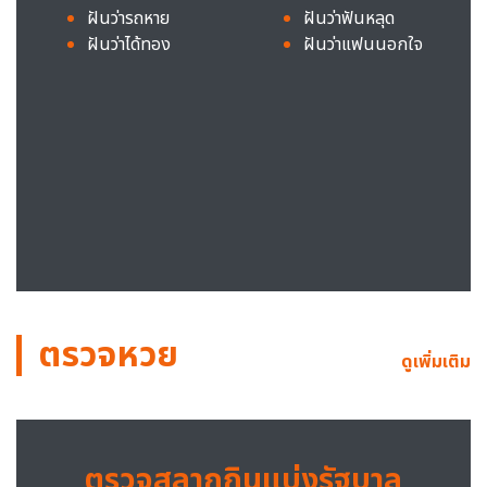
ฝันว่ารถหาย
ฝันว่าฟันหลุด
ฝันว่าได้ทอง
ฝันว่าแฟนนอกใจ
ตรวจหวย
ดูเพิ่มเติม
ตรวจสลากกินแบ่งรัฐบาล