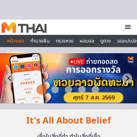
Skip to content
menu
หน้าแรก
ทำนายฝัน
ตรวจหวย
ผลบอล
ดูดวง
วอลเปเปอร
ไลฟ์สไตล์
It's All About Belief
เชื่อในสิ่งที่ทำ ทำในสิ่งที่เชื่อ