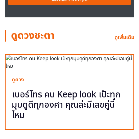
ดูดวงชะตา
ดูเพิ่มเติม
ดูดวง
เบอร์โทร คน Keep look เป๊ะทุก
มุมดูดีทุกองศา คุณล่ะมีเลขคู่นี้
ไหม