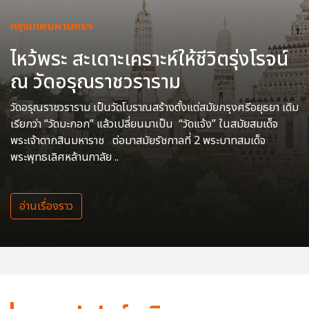
กรุงเทพมหานครฯ
ไหว้พระ สะเดาะเคราะห์ให้ชีวิตรุ่งโรจน์
ณ วัดอรุณราชวราราม
วัดอรุณราชวราราม เป็นวัดโบราณสร้างตั้งแต่สมัยกรุงศรีอยุธยา เดิม
เรียกว่า “วัดมะกอก” แล้วเปลี่ยนมาเป็น “วัดแจ้ง” ในสมัยสมเด็จ
พระเจ้าตากสินมหาราช ต่อมาสมัยรัชกาลที่ 2 พระบาทสมเด็จ
พระพุทธเลิศหล้านภาลัย ..
อ่านเรื่องราว