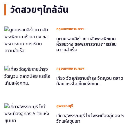
วัดสวยๆใกล้ฉัน
กรุงเทพมหานครฯ
มูตามรอยลิซ่า เทวาลัยพระพิฆเนศ
ห้วยขวาง ขอพรการงาน การเรียน
ความสำเร็จ
กรุงเทพมหานครฯ
เที่ยว วัดอุภัยราชบำรุง วัดญวน ตลาด
น้อย แรร์ไอเท็มแห่งกทม.
สุพรรณบุรี
เที่ยวสุพรรณบุรี ไหว้พระเมืองอู่ทอง 5
วัดแห่งขุนเขา