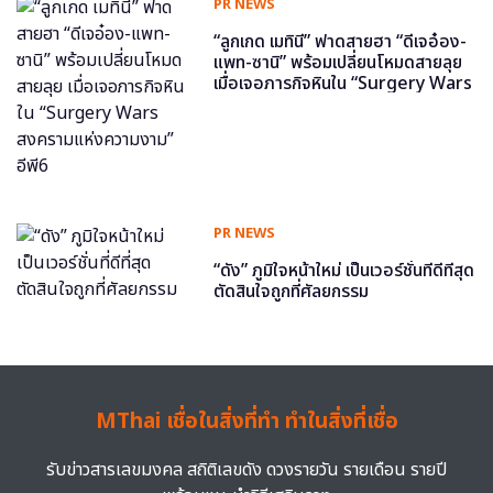
PR NEWS
“ลูกเกด เมทินี” ฟาดสายฮา “ดีเจอ๋อง-
แพท-ซานิ” พร้อมเปลี่ยนโหมดสายลุย
เมื่อเจอภารกิจหินใน “Surgery Wars
สงครามแห่งความงาม” อีพี6
PR NEWS
“ดัง” ภูมิใจหน้าใหม่ เป็นเวอร์ชั่นที่ดีที่สุด
ตัดสินใจถูกที่ศัลยกรรม
MThai เชื่อในสิ่งที่ทำ ทำในสิ่งที่เชื่อ
รับข่าวสารเลขมงคล สถิติเลขดัง ดวงรายวัน รายเดือน รายปี