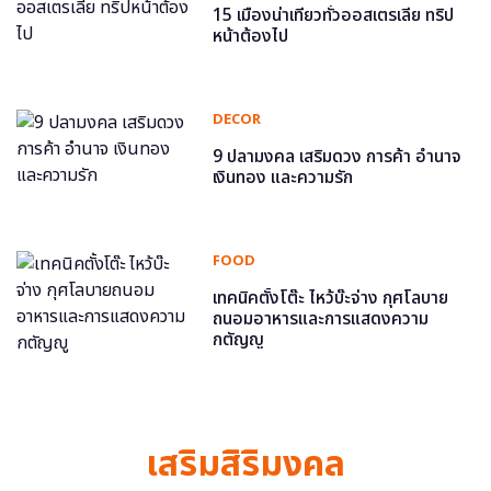
15 เมืองน่าเที่ยวทั่วออสเตรเลีย ทริป
หน้าต้องไป
DECOR
9 ปลามงคล เสริมดวง การค้า อำนาจ
เงินทอง และความรัก
FOOD
เทคนิคตั้งโต๊ะ ไหว้บ๊ะจ่าง กุศโลบาย
ถนอมอาหารและการแสดงความ
กตัญญู
เสริมสิริมงคล