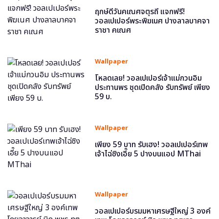
ฤกษ์ดีวันคเณศจตุรถี แจกฟรี!
วอลเปเปอร์พระพิฆเนศ ปางลาลบาคจา
ราชา คเณศ
Wallpaper
โหลดเลย! วอลเปเปอร์เจ้าแม่กวนอิม
ประทานพร ชุดเปิดคลัง รับทรัพย์ เพียง
59 บ.
Wallpaper
เพียง 59 บาท รับเฮง! วอลเปเปอร์เทพ
เจ้าไฉ่ซิงเอี๊ย 5 ปางบนแอป MThai
Wallpaper
วอลเปเปอร์บรมมหาเศรษฐีใหญ่ 3 องค์