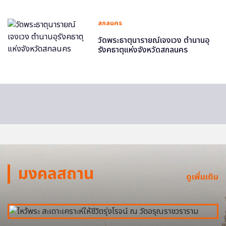
สกลนคร
วัดพระธาตุนารายณ์เจงเวง ตำนานอุ
รังคธาตุแห่งจังหวัดสกลนคร
มงคลสถาน
ดูเพิ่มเติม