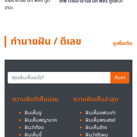
เทพ โดยอาจารย์ มิก พชร ทูตเทวะ
ทำนายฝัน / ตีเลข
ดูเพิ่มเติม
ค้นหา
ความฝันที่เห็นบ่อย
ความฝันเห็นล่าสุด
ฝันเห็นงู
ฝันเห็นแฟนเก่า
ฝันเห็นพญานาค
ฝันเห็นพระสงฆ์
ฝันว่าท้อง
ฝันเห็นช้าง
ฝันเห็นขี้
ฝันว่าตัดผม