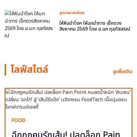
ดูดวงรายเดือน
ให้หินนำโชค ให้นกนำทาง เช็กดวง
สิงหาคม 2569 โดย อ.นก กุลภัสสรณ์
ไลฟ์สไตล์
ดูเพิ่มเติม
FOOD
ฉีกกฎคนรักเส้น! ปลดล็อก Pain