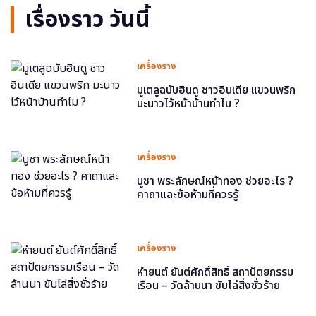
เรื่องราว วันนี้
เครื่องราง
มูเตลูฉบับฮินดู ชาวอินเดีย แขวนพริก
มะนาวไว้หน้าบ้านทำไม ?
เครื่องราง
บูชา พระลักษณ์หน้าทอง ช่วยอะไร ?
คาถาและข้อห้ามที่ควรรู้
เครื่องราง
หำยนต์ ยันต์ศักดิ์สิทธิ์ สถาปัตยกรรม
เรือน – วัดล้านนา ขับไล่สิ่งชั่วร้าย