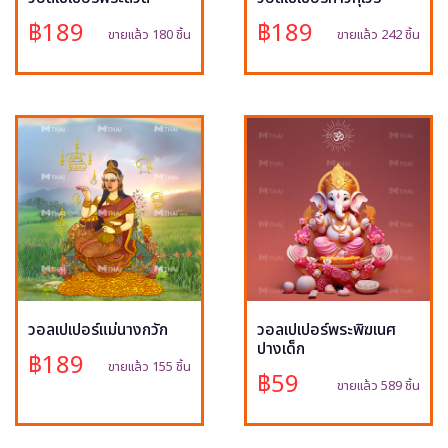
฿189
฿189
ขายแล้ว 180 ชิ้น
ขายแล้ว 242 ชิ้น
วอลเปเปอร์แม่นางกวัก
วอลเปเปอร์พระพิฆเนศ
ปางเด็ก
฿189
ขายแล้ว 155 ชิ้น
฿59
ขายแล้ว 589 ชิ้น