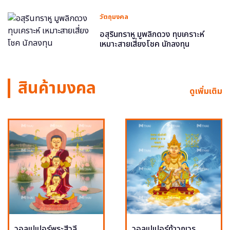
วัตถุมงคล
อสุรินทราหู มูพลิกดวง ทุบเคราะห์
เหมาะสายเสี่ยงโชค นักลงทุน
สินค้ามงคล
ดูเพิ่มเติม
วอลเปเปอร์พระสีวลี
วอลเปเปอร์ท้าวกุเวร