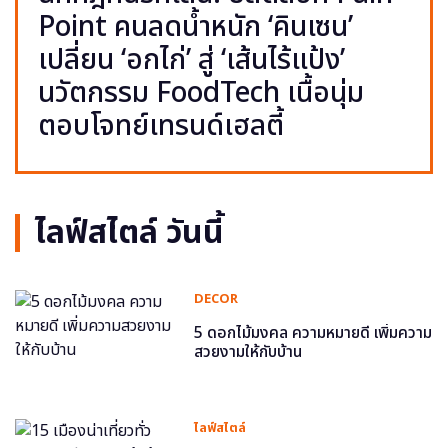
Point คนลดน้ำหนัก ‘คินเซน’
เปลี่ยน ‘อกไก่’ สู่ ‘เส้นไร้แป้ง’
นวัตกรรม FoodTech เนื้อนุ่ม
ตอบโจทย์เทรนด์เฮลตี้
ไลฟ์สไตล์ วันนี้
DECOR
5 ดอกไม้มงคล ความหมายดี เพิ่มความ
สวยงามให้กับบ้าน
ไลฟ์สไตล์