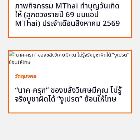
ภาพกิจกรรม MThai ทำบุญวันเกิด
ให้ (ลูกดวงรายปี 69 บนแอป
MThai) ประจำเดือนสิงหาคม 2569
วัตถุมงคล
“นาค-ครุฑ” ของขลังวิเศษมีคุณ ไม่รู้
จริงบูชาผิดได้ “งูเปรต” ย้อนให้โทษ