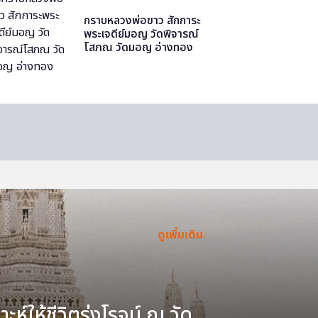
กราบหลวงพ่อขาว สักการะ
พระเจดีย์มอญ วัดพิจารณ์
โสภณ วัดมอญ อ่างทอง
ดูเพิ่มเติม
ะห์ให้ชีวิตรุ่งโรจน์ ณ วัด