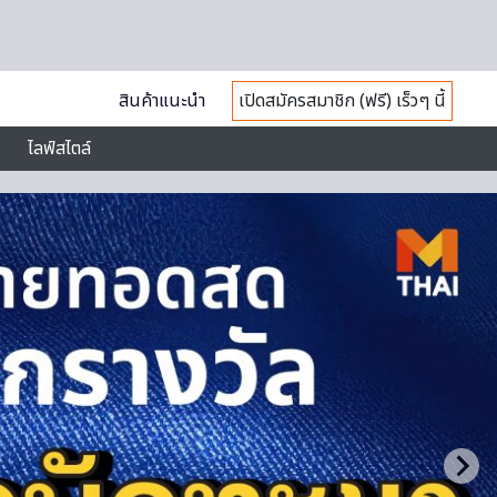
สินค้าแนะนำ
เปิดสมัครสมาชิก (ฟรี) เร็วๆ นี้
ไลฟ์สไตล์