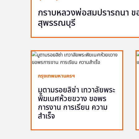
กราบหลวงพ่อสมปรารถนา ขอพ
สุพรรณบุรี
กรุงเทพมหานครฯ
มูตามรอยลิซ่า เทวาลัยพระ
พิฆเนศห้วยขวาง ขอพร
การงาน การเรียน ความ
สำเร็จ