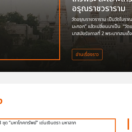
อรุณราชวราราม
วัดอรุณราชวราราม เป็นวัดโบราณสร
มะกอก” แล้วเปลี่ยนมาเป็น “วัด
มาสมัยรัชกาลที่ 2 พระบาทสมเด็จ
อ่านเรื่องราว
ง