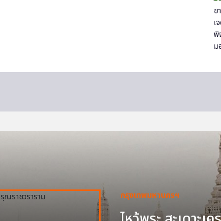
กรุงเทพมหานครฯ
ไหว้พระ สะเดาะเครา