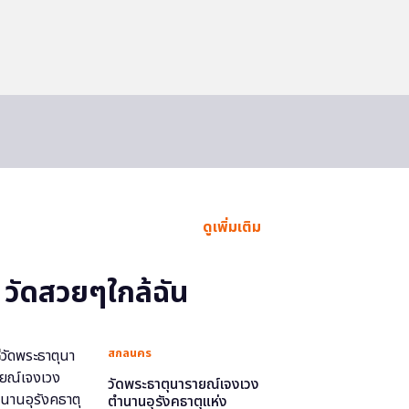
ดูเพิ่มเติม
วัดสวยๆใกล้ฉัน
สกลนคร
วัดพระธาตุนารายณ์เจงเวง
ตำนานอุรังคธาตุแห่ง