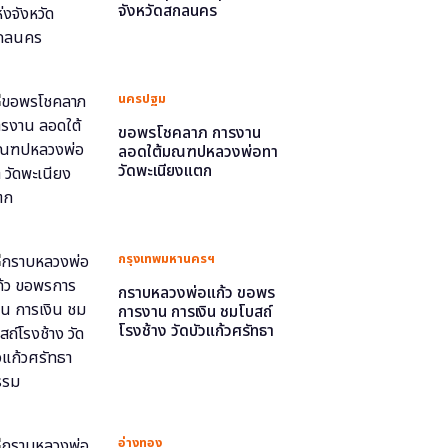
จังหวัดสกลนคร
นครปฐม
ขอพรโชคลาภ การงาน
ลอดใต้มณฑปหลวงพ่อทา
วัดพะเนียงแตก
กรุงเทพมหานครฯ
กราบหลวงพ่อแก้ว ขอพร
การงาน การเงิน ชมโบสถ์
โรงช้าง วัดบัวแก้วศรัทธา
ธรรม
อ่างทอง