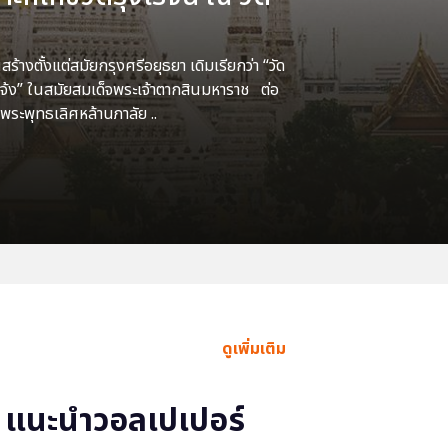
้างตั้งแต่สมัยกรุงศรีอยุธยา เดิมเรียกว่า “วัด
แจ้ง” ในสมัยสมเด็จพระเจ้าตากสินมหาราช ต่อ
พระพุทธเลิศหล้านภาลัย ..
ดูเพิ่มเติม
แนะนำวอลเปเปอร์