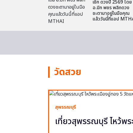
เช็ก ดวงปี 2569 โดย
อ.มิก พชร พลิกดวง
ชะตามาอยู่ในมือคุณ
แล้ววันนี้ที่แอป MTH
วัดสวย
สุพรรณบุรี
เที่ยวสุพรรณบุรี ไหว้พร