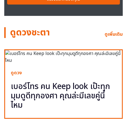
ดูดวงชะตา
ดูเพิ่มเติม
ดูดวง
เบอร์โทร คน Keep look เป๊ะทุก
มุมดูดีทุกองศา คุณล่ะมีเลขคู่นี้
ไหม