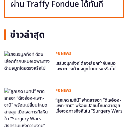
ผ่าน Traffy Fondue ได้ทันที
ข่าวล่าสุด
PR NEWS
เสริมจมูกทั้งที ต้องเลือกทำกับหมอ
เฉพาะทางด้านจมูกโดยตรงหรือไม่
PR NEWS
“ลูกเกด เมทินี” ฟาดสายฮา “ดีเจอ๋อง-
แพท-ซานิ” พร้อมเปลี่ยนโหมดสายลุย
เมื่อเจอภารกิจหินใน “Surgery Wars
สงครามแห่งความงาม” อีพี6