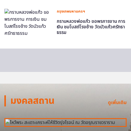
กรุงเทพมหานครฯ
กราบหลวงพ่อแก้ว ขอพรการงาน การ
เงิน ชมโบสถ์โรงช้าง วัดบัวแก้วศรัทธา
ธรรม
มงคลสถาน
ดูเพิ่มเติม