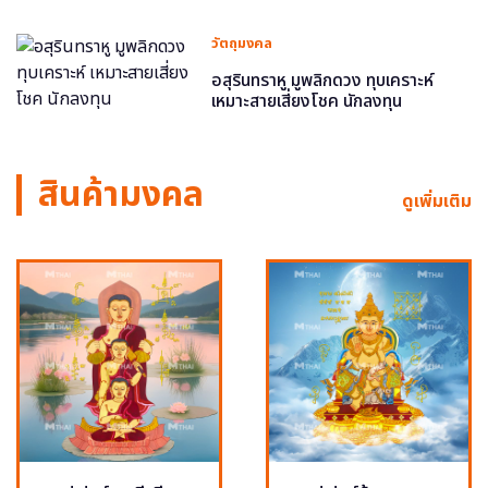
วัตถุมงคล
อสุรินทราหู มูพลิกดวง ทุบเคราะห์
เหมาะสายเสี่ยงโชค นักลงทุน
สินค้ามงคล
ดูเพิ่มเติม