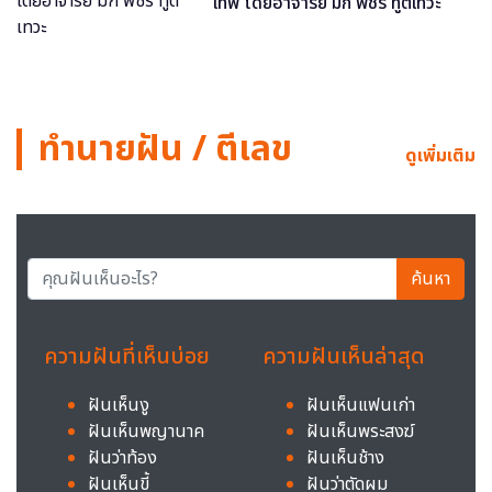
เทพ โดยอาจารย์ มิก พชร ทูตเทวะ
ทำนายฝัน / ตีเลข
ดูเพิ่มเติม
ค้นหา
ความฝันที่เห็นบ่อย
ความฝันเห็นล่าสุด
ฝันเห็นงู
ฝันเห็นแฟนเก่า
ฝันเห็นพญานาค
ฝันเห็นพระสงฆ์
ฝันว่าท้อง
ฝันเห็นช้าง
ฝันเห็นขี้
ฝันว่าตัดผม