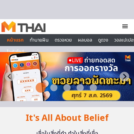
Skip to content
menu
หน้าแรก
ทำนายฝัน
ตรวจหวย
ผลบอล
ดูดวง
วอลเปเปอร
ไลฟ์สไตล์
It's All About Belief
เชื่อในสิ่งที่ทำ ทำในสิ่งที่เชื่อ