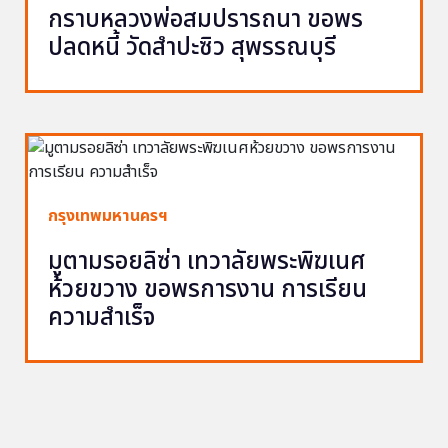
กราบหลวงพ่อสมปรารถนา ขอพร
ปลดหนี้ วัดสำปะซิว สุพรรณบุรี
กรุงเทพมหานครฯ
มูตามรอยลิซ่า เทวาลัยพระพิฆเนศ
ห้วยขวาง ขอพรการงาน การเรียน
ความสำเร็จ