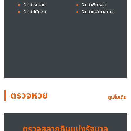
ฝันว่ารถหาย
ฝันว่าฟันหลุด
ฝันว่าได้ทอง
ฝันว่าแฟนนอกใจ
ตรวจหวย
ดูเพิ่มเติม
ตรวจสลากกินแบ่งรัฐบาล