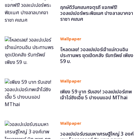
ฤกษ์ดีวันคเณศจตุรถี แจกฟรี!
วอลเปเปอร์พระพิฆเนศ ปางลาลบาคจา
ราชา คเณศ
Wallpaper
โหลดเลย! วอลเปเปอร์เจ้าแม่กวนอิม
ประทานพร ชุดเปิดคลัง รับทรัพย์ เพียง
59 บ.
Wallpaper
เพียง 59 บาท รับเฮง! วอลเปเปอร์เทพ
เจ้าไฉ่ซิงเอี๊ย 5 ปางบนแอป MThai
Wallpaper
วอลเปเปอร์บรมมหาเศรษฐีใหญ่ 3 องค์