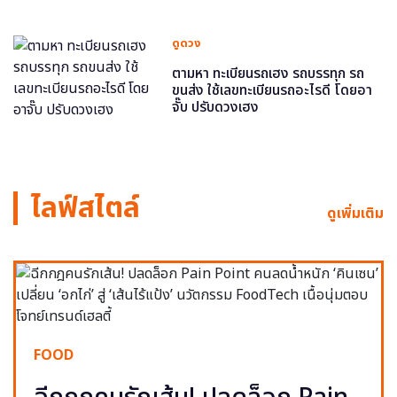
ดูดวง
ตามหา ทะเบียนรถเฮง รถบรรทุก รถ
ขนส่ง ใช้เลขทะเบียนรถอะไรดี โดยอา
จั๊บ ปรับดวงเฮง
ไลฟ์สไตล์
ดูเพิ่มเติม
FOOD