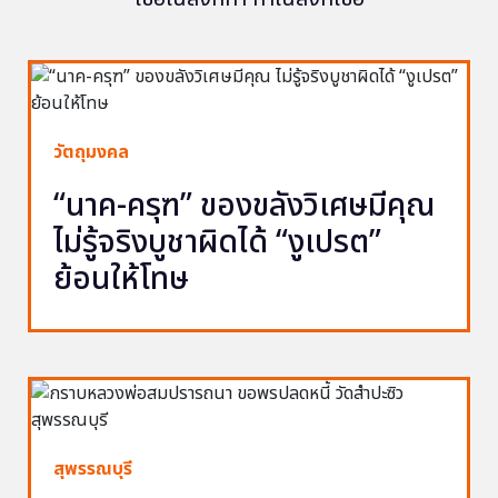
วัตถุมงคล
“นาค-ครุฑ” ของขลังวิเศษมีคุณ
ไม่รู้จริงบูชาผิดได้ “งูเปรต”
ย้อนให้โทษ
สุพรรณบุรี