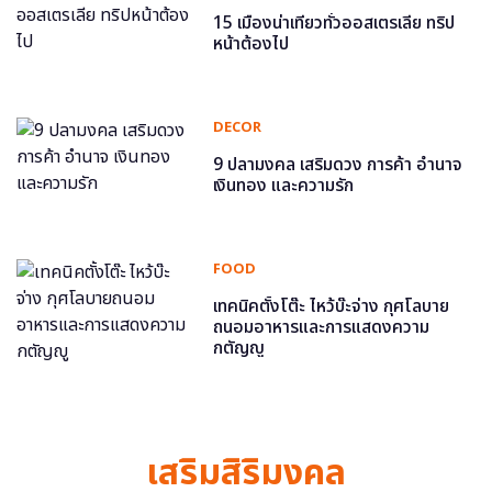
15 เมืองน่าเที่ยวทั่วออสเตรเลีย ทริป
หน้าต้องไป
DECOR
9 ปลามงคล เสริมดวง การค้า อำนาจ
เงินทอง และความรัก
FOOD
เทคนิคตั้งโต๊ะ ไหว้บ๊ะจ่าง กุศโลบาย
ถนอมอาหารและการแสดงความ
กตัญญู
เสริมสิริมงคล