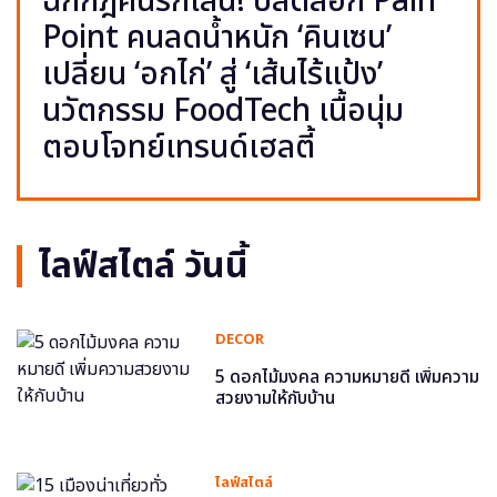
ฉีกกฎคนรักเส้น! ปลดล็อก Pain
Point คนลดน้ำหนัก ‘คินเซน’
เปลี่ยน ‘อกไก่’ สู่ ‘เส้นไร้แป้ง’
นวัตกรรม FoodTech เนื้อนุ่ม
ตอบโจทย์เทรนด์เฮลตี้
ไลฟ์สไตล์ วันนี้
DECOR
5 ดอกไม้มงคล ความหมายดี เพิ่มความ
สวยงามให้กับบ้าน
ไลฟ์สไตล์