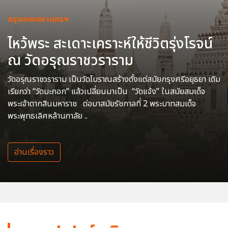
กรุงเทพมหานครฯ
ไหว้พระ สะเดาะเคราะห์ให้ชีวิตรุ่งโรจน์
ณ วัดอรุณราชวราราม
วัดอรุณราชวราราม เป็นวัดโบราณสร้างตั้งแต่สมัยกรุงศรีอยุธยา เดิม
เรียกว่า “วัดมะกอก” แล้วเปลี่ยนมาเป็น “วัดแจ้ง” ในสมัยสมเด็จ
พระเจ้าตากสินมหาราช ต่อมาสมัยรัชกาลที่ 2 พระบาทสมเด็จ
พระพุทธเลิศหล้านภาลัย ..
อ่านเรื่องราว