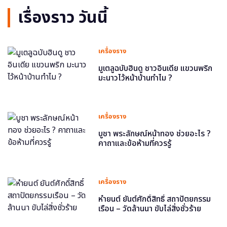
เรื่องราว วันนี้
เครื่องราง
มูเตลูฉบับฮินดู ชาวอินเดีย แขวนพริก
มะนาวไว้หน้าบ้านทำไม ?
เครื่องราง
บูชา พระลักษณ์หน้าทอง ช่วยอะไร ?
คาถาและข้อห้ามที่ควรรู้
เครื่องราง
หำยนต์ ยันต์ศักดิ์สิทธิ์ สถาปัตยกรรม
เรือน – วัดล้านนา ขับไล่สิ่งชั่วร้าย