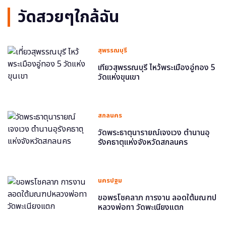
วัดสวยๆใกล้ฉัน
สุพรรณบุรี
เที่ยวสุพรรณบุรี ไหว้พระเมืองอู่ทอง 5
วัดแห่งขุนเขา
สกลนคร
วัดพระธาตุนารายณ์เจงเวง ตำนานอุ
รังคธาตุแห่งจังหวัดสกลนคร
นครปฐม
ขอพรโชคลาภ การงาน ลอดใต้มณฑป
หลวงพ่อทา วัดพะเนียงแตก