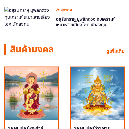
วัตถุมงคล
อสุรินทราหู มูพลิกดวง ทุบเคราะห์
เหมาะสายเสี่ยงโชค นักลงทุน
สินค้ามงคล
ดูเพิ่มเติม
วอลเปเปอร์พระสีวลี
วอลเปเปอร์ท้าวกุเวร