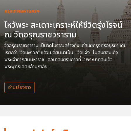
กรุงเทพมหานครฯ
ไหว้พระ สะเดาะเคราะห์ให้ชีวิตรุ่งโรจน์
ณ วัดอรุณราชวราราม
วัดอรุณราชวราราม เป็นวัดโบราณสร้างตั้งแต่สมัยกรุงศรีอยุธยา เดิม
เรียกว่า “วัดมะกอก” แล้วเปลี่ยนมาเป็น “วัดแจ้ง” ในสมัยสมเด็จ
พระเจ้าตากสินมหาราช ต่อมาสมัยรัชกาลที่ 2 พระบาทสมเด็จ
พระพุทธเลิศหล้านภาลัย ..
อ่านเรื่องราว