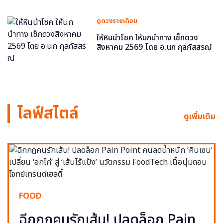
ดูดวงรายเดือน
ให้หินนำโชค ให้นกนำทาง เช็กดวง
สิงหาคม 2569 โดย อ.นก กุลภัสสรณ์
ไลฟ์สไตล์
ดูเพิ่มเติม
FOOD
ฉีกกฎคนรักเส้น! ปลดล็อก Pain