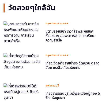
วัดสวยๆใกล้ฉัน
กรุงเทพมหานครฯ
มูตามรอยลิซ่า เทวาลัยพระพิฆเนศ
ห้วยขวาง ขอพรการงาน การเรียน
ความสำเร็จ
กรุงเทพมหานครฯ
เที่ยว วัดอุภัยราชบำรุง วัดญวน ตลาด
น้อย แรร์ไอเท็มแห่งกทม.
สุพรรณบุรี
เที่ยวสุพรรณบุรี ไหว้พระเมืองอู่ทอง 5
วัดแห่งขุนเขา