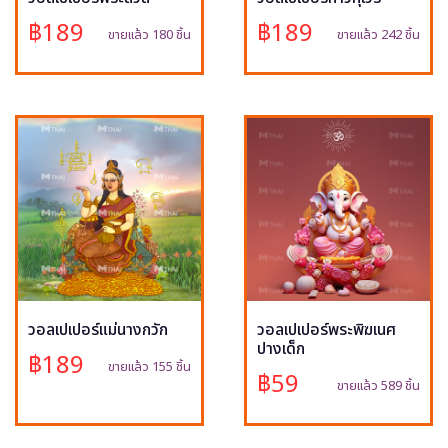
฿189
฿189
ขายแล้ว 180 ชิ้น
ขายแล้ว 242 ชิ้น
วอลเปเปอร์แม่นางกวัก
วอลเปเปอร์พระพิฆเนศ
ปางเด็ก
฿189
ขายแล้ว 155 ชิ้น
฿59
ขายแล้ว 589 ชิ้น