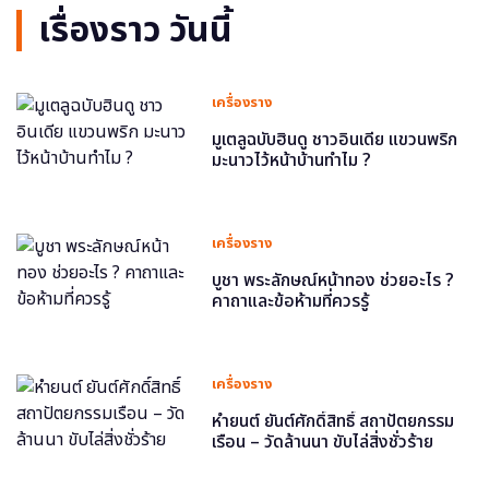
เรื่องราว วันนี้
เครื่องราง
มูเตลูฉบับฮินดู ชาวอินเดีย แขวนพริก
มะนาวไว้หน้าบ้านทำไม ?
เครื่องราง
บูชา พระลักษณ์หน้าทอง ช่วยอะไร ?
คาถาและข้อห้ามที่ควรรู้
เครื่องราง
หำยนต์ ยันต์ศักดิ์สิทธิ์ สถาปัตยกรรม
เรือน – วัดล้านนา ขับไล่สิ่งชั่วร้าย