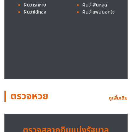
ฝันว่ารถหาย
ฝันว่าฟันหลุด
ฝันว่าได้ทอง
ฝันว่าแฟนนอกใจ
ตรวจหวย
ดูเพิ่มเติม
ตรวจสลากกินแบ่งรัฐบาล