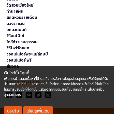
วัดสวยเชียงใหม่
ทำนายฝัน
สถิติหวยรายเดือน
ดวงรายวัน
บทสวดมนต์
วิธีบนไอ้ไข่
ไหว้ท้าวเวสสุวรรณ
วิธีไหว้วัดแขก
วอลเปเปอร์พระแม่ลักษมี
วอลเปเปอร์ ฟรี
สีมงคล
เว็บไซต์นี้ใช้คุกกี้
เพื่อการนำเสนอเนื้อหาที่ดี รวมถึงการจัดการข้อมูลส่วนบุคคล เพื่อให้คุณได้รับ
FOLLOW US
ประสบการณ์ที่ดีบนบริการของเว็บไซต์เรา หากคุณใช้บริการเว็บไซต์นี้ต่อไปโดย
ไม่มีการปรับตั้งค่าใดๆนั้น แสดงว่าคุณยอมรับนโยบายคุกกี้และนโยบายส่วน
บุคคลของเรา
ยอมรับ
เรียนรู้เพิ่มเติม