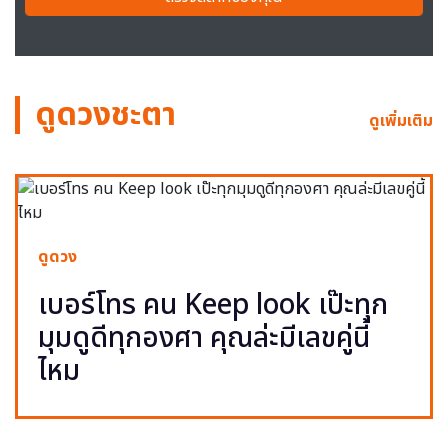
ดูดวงชะตา
ดูเพิ่มเติม
ดูดวง
เบอร์โทร คน Keep look เป๊ะทุก
มุมดูดีทุกองศา คุณล่ะมีเลขคู่นี้
ไหม