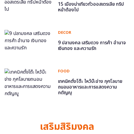
15 เมืองน่าเที่ยวทั่วออสเตรเลีย ทริป
หน้าต้องไป
DECOR
9 ปลามงคล เสริมดวง การค้า อำนาจ
เงินทอง และความรัก
FOOD
เทคนิคตั้งโต๊ะ ไหว้บ๊ะจ่าง กุศโลบาย
ถนอมอาหารและการแสดงความ
กตัญญู
เสริมสิริมงคล