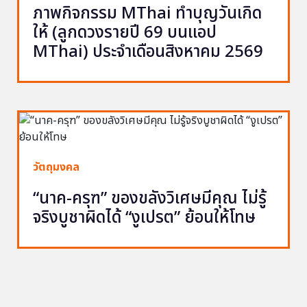
ภาพกิจกรรม MThai ทำบุญวันเกิด
ให้ (ลูกดวงรายปี 69 บนแอป
MThai) ประจำเดือนสิงหาคม 2569
วัตถุมงคล
“นาค-ครุฑ” ของขลังวิเศษมีคุณ ไม่รู้
จริงบูชาผิดได้ “งูเปรต” ย้อนให้โทษ