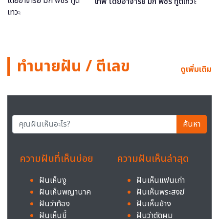
เทพ โดยอาจารย์ มิก พชร ทูตเทวะ
ทำนายฝัน / ตีเลข
ดูเพิ่มเติม
ค้นหา
ความฝันที่เห็นบ่อย
ความฝันเห็นล่าสุด
ฝันเห็นงู
ฝันเห็นแฟนเก่า
ฝันเห็นพญานาค
ฝันเห็นพระสงฆ์
ฝันว่าท้อง
ฝันเห็นช้าง
ฝันเห็นขี้
ฝันว่าตัดผม