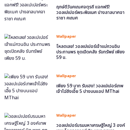
ฤกษ์ดีวันคเณศจตุรถี แจกฟรี!
วอลเปเปอร์พระพิฆเนศ ปางลาลบาคจา
ราชา คเณศ
Wallpaper
โหลดเลย! วอลเปเปอร์เจ้าแม่กวนอิม
ประทานพร ชุดเปิดคลัง รับทรัพย์ เพียง
59 บ.
Wallpaper
เพียง 59 บาท รับเฮง! วอลเปเปอร์เทพ
เจ้าไฉ่ซิงเอี๊ย 5 ปางบนแอป MThai
Wallpaper
วอลเปเปอร์บรมมหาเศรษฐีใหญ่ 3 องค์