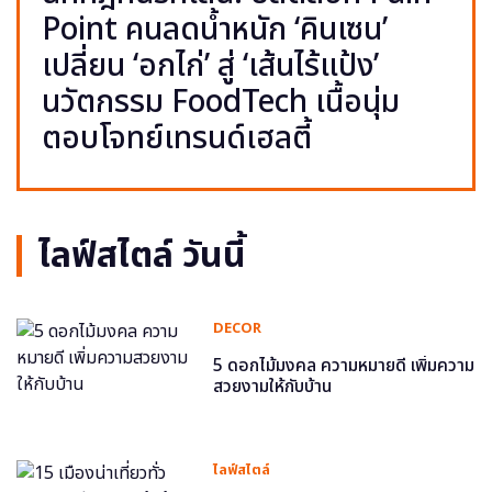
Point คนลดน้ำหนัก ‘คินเซน’
เปลี่ยน ‘อกไก่’ สู่ ‘เส้นไร้แป้ง’
นวัตกรรม FoodTech เนื้อนุ่ม
ตอบโจทย์เทรนด์เฮลตี้
ไลฟ์สไตล์ วันนี้
DECOR
5 ดอกไม้มงคล ความหมายดี เพิ่มความ
สวยงามให้กับบ้าน
ไลฟ์สไตล์