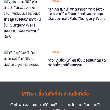
PR NEWS
“ลูกเกด เมทินี” ฟาดสายฮา “ดีเจอ๋อง-
แพท-ซานิ” พร้อมเปลี่ยนโหมดสายลุย
เมื่อเจอภารกิจหินใน “Surgery Wars
สงครามแห่งความงาม” อีพี6
PR NEWS
“ดัง” ภูมิใจหน้าใหม่ เป็นเวอร์ชั่นที่ดีที่สุด
ตัดสินใจถูกที่ศัลยกรรม
MThai เชื่อในสิ่งที่ทำ ทำในสิ่งที่เชื่อ
รับข่าวสารเลขมงคล สถิติเลขดัง ดวงรายวัน รายเดือน รายปี