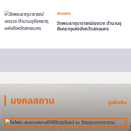
สกลนคร
วัดพระธาตุนารายณ์เจงเวง ตำนานอุ
รังคธาตุแห่งจังหวัดสกลนคร
มงคลสถาน
ดูเพิ่มเติม