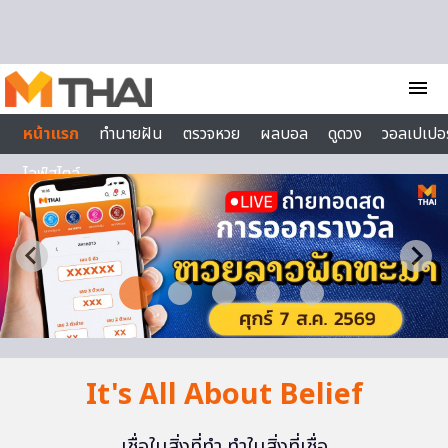
Skip to content
menu
หน้าแรก
ทำนายฝัน
ตรวจหวย
ผลบอล
ดูดวง
วอลเปเปอร
ไลฟ์สไตล์
It's All About Belief
เชื่อในสิ่งที่ทำ ทำในสิ่งที่เชื่อ