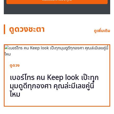
ดูดวงชะตา
ดูเพิ่มเติม
ดูดวง
เบอร์โทร คน Keep look เป๊ะทุก
มุมดูดีทุกองศา คุณล่ะมีเลขคู่นี้
ไหม