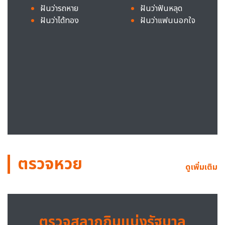
ฝันว่ารถหาย
ฝันว่าฟันหลุด
ฝันว่าได้ทอง
ฝันว่าแฟนนอกใจ
ตรวจหวย
ดูเพิ่มเติม
ตรวจสลากกินแบ่งรัฐบาล