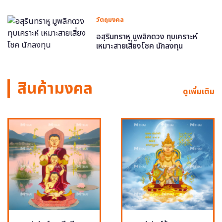
วัตถุมงคล
อสุรินทราหู มูพลิกดวง ทุบเคราะห์
เหมาะสายเสี่ยงโชค นักลงทุน
สินค้ามงคล
ดูเพิ่มเติม