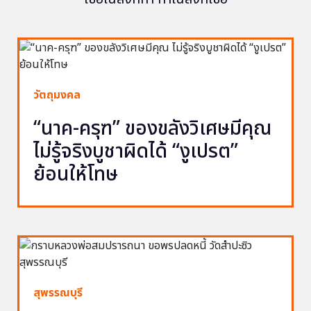
วัตถุมงคล
“นาค-ครุฑ” ของขลังวิเศษมีคุณ
ไม่รู้จริงบูชาผิดได้ “งูเปรต”
ย้อนให้โทษ
สุพรรณบุรี