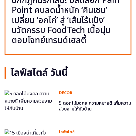
ฉีกกฎคนรักเส้น! ปลดล็อก Pain
Point คนลดน้ำหนัก ‘คินเซน’
เปลี่ยน ‘อกไก่’ สู่ ‘เส้นไร้แป้ง’
นวัตกรรม FoodTech เนื้อนุ่ม
ตอบโจทย์เทรนด์เฮลตี้
ไลฟ์สไตล์ วันนี้
DECOR
5 ดอกไม้มงคล ความหมายดี เพิ่มความ
สวยงามให้กับบ้าน
ไลฟ์สไตล์