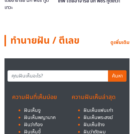
เทพ โดยอาจารย์ มิก พชร ทูตเทวะ
ทำนายฝัน / ตีเลข
ดูเพิ่มเติม
ค้นหา
ความฝันที่เห็นบ่อย
ความฝันเห็นล่าสุด
ฝันเห็นงู
ฝันเห็นแฟนเก่า
ฝันเห็นพญานาค
ฝันเห็นพระสงฆ์
ฝันว่าท้อง
ฝันเห็นช้าง
ฝันเห็นขี้
ฝันว่าตัดผม