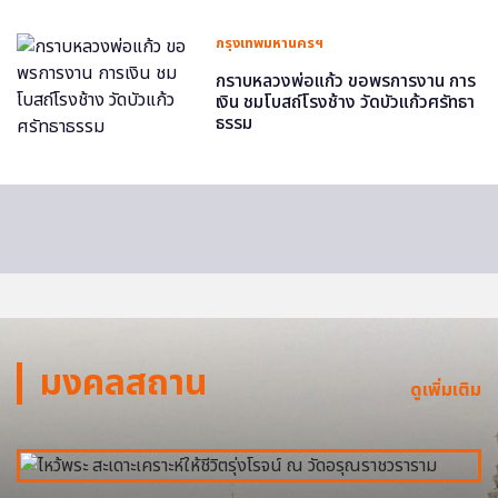
กรุงเทพมหานครฯ
กราบหลวงพ่อแก้ว ขอพรการงาน การ
เงิน ชมโบสถ์โรงช้าง วัดบัวแก้วศรัทธา
ธรรม
มงคลสถาน
ดูเพิ่มเติม