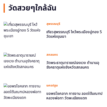
วัดสวยๆใกล้ฉัน
สุพรรณบุรี
เที่ยวสุพรรณบุรี ไหว้พระเมืองอู่ทอง 5
วัดแห่งขุนเขา
สกลนคร
วัดพระธาตุนารายณ์เจงเวง ตำนานอุ
รังคธาตุแห่งจังหวัดสกลนคร
นครปฐม
ขอพรโชคลาภ การงาน ลอดใต้มณฑป
หลวงพ่อทา วัดพะเนียงแตก