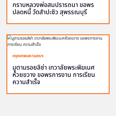
กราบหลวงพ่อสมปรารถนา ขอพร
ปลดหนี้ วัดสำปะซิว สุพรรณบุรี
กรุงเทพมหานครฯ
มูตามรอยลิซ่า เทวาลัยพระพิฆเนศ
ห้วยขวาง ขอพรการงาน การเรียน
ความสำเร็จ