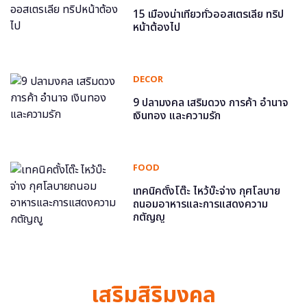
15 เมืองน่าเที่ยวทั่วออสเตรเลีย ทริป
หน้าต้องไป
DECOR
9 ปลามงคล เสริมดวง การค้า อำนาจ
เงินทอง และความรัก
FOOD
เทคนิคตั้งโต๊ะ ไหว้บ๊ะจ่าง กุศโลบาย
ถนอมอาหารและการแสดงความ
กตัญญู
เสริมสิริมงคล