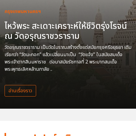
กรุงเทพมหานครฯ
ไหว้พระ สะเดาะเคราะห์ให้ชีวิตรุ่งโรจน์
ณ วัดอรุณราชวราราม
วัดอรุณราชวราราม เป็นวัดโบราณสร้างตั้งแต่สมัยกรุงศรีอยุธยา เดิม
เรียกว่า “วัดมะกอก” แล้วเปลี่ยนมาเป็น “วัดแจ้ง” ในสมัยสมเด็จ
พระเจ้าตากสินมหาราช ต่อมาสมัยรัชกาลที่ 2 พระบาทสมเด็จ
พระพุทธเลิศหล้านภาลัย ..
อ่านเรื่องราว