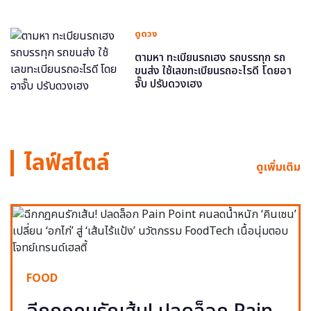
ดูดวง
ตามหา ทะเบียนรถเฮง รถบรรทุก รถ
ขนส่ง ใช้เลขทะเบียนรถอะไรดี โดยอา
จั๊บ ปรับดวงเฮง
ไลฟ์สไตล์
ดูเพิ่มเติม
FOOD