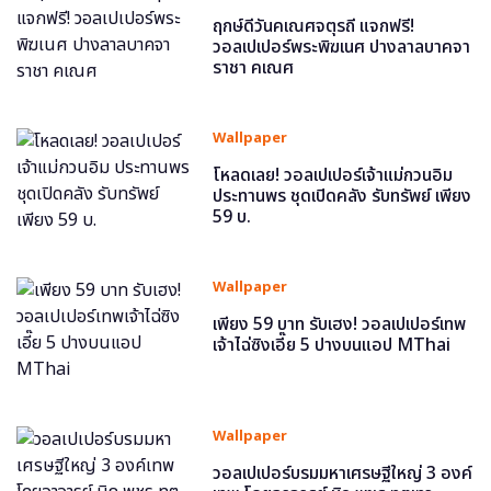
ฤกษ์ดีวันคเณศจตุรถี แจกฟรี!
วอลเปเปอร์พระพิฆเนศ ปางลาลบาคจา
ราชา คเณศ
Wallpaper
โหลดเลย! วอลเปเปอร์เจ้าแม่กวนอิม
ประทานพร ชุดเปิดคลัง รับทรัพย์ เพียง
59 บ.
Wallpaper
เพียง 59 บาท รับเฮง! วอลเปเปอร์เทพ
เจ้าไฉ่ซิงเอี๊ย 5 ปางบนแอป MThai
Wallpaper
วอลเปเปอร์บรมมหาเศรษฐีใหญ่ 3 องค์