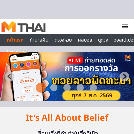
Skip to content
menu
หน้าแรก
ทำนายฝัน
ตรวจหวย
ผลบอล
ดูดวง
วอลเปเปอร
ไลฟ์สไตล์
It's All About Belief
เชื่อในสิ่งที่ทำ ทำในสิ่งที่เชื่อ