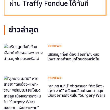
ผ่าน Traffy Fondue ได้ทันที
ข่าวล่าสุด
PR NEWS
เสริมจมูกทั้งที ต้องเลือกทำกับหมอ
เฉพาะทางด้านจมูกโดยตรงหรือไม่
PR NEWS
“ลูกเกด เมทินี” ฟาดสายฮา “ดีเจอ๋อง-
แพท-ซานิ” พร้อมเปลี่ยนโหมดสายลุย
เมื่อเจอภารกิจหินใน “Surgery Wars
สงครามแห่งความงาม” อีพี6