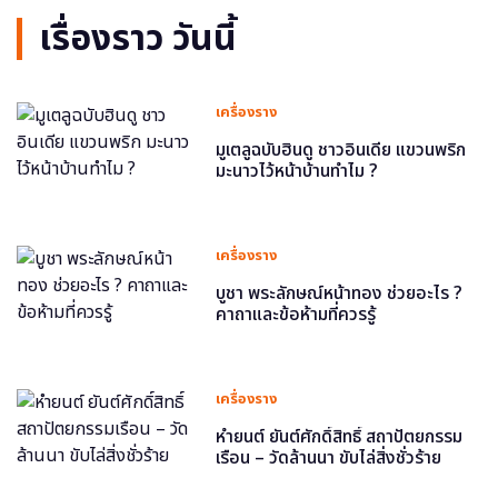
เรื่องราว วันนี้
เครื่องราง
มูเตลูฉบับฮินดู ชาวอินเดีย แขวนพริก
มะนาวไว้หน้าบ้านทำไม ?
เครื่องราง
บูชา พระลักษณ์หน้าทอง ช่วยอะไร ?
คาถาและข้อห้ามที่ควรรู้
เครื่องราง
หำยนต์ ยันต์ศักดิ์สิทธิ์ สถาปัตยกรรม
เรือน – วัดล้านนา ขับไล่สิ่งชั่วร้าย