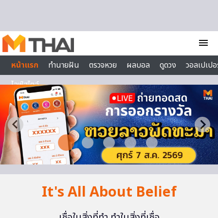
Skip to content
menu
หน้าแรก
ทำนายฝัน
ตรวจหวย
ผลบอล
ดูดวง
วอลเปเปอร
ไลฟ์สไตล์
It's All About Belief
เชื่อในสิ่งที่ทำ ทำในสิ่งที่เชื่อ