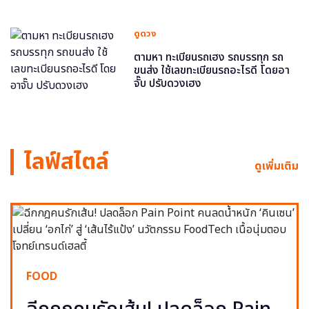
ดูดวง
ตามหา ทะเบียนรถเฮง รถบรรทุก รถ
ขนส่ง ใช้เลขทะเบียนรถอะไรดี โดยอา
จั๊บ ปรับดวงเฮง
ไลฟ์สไตล์
ดูเพิ่มเติม
FOOD