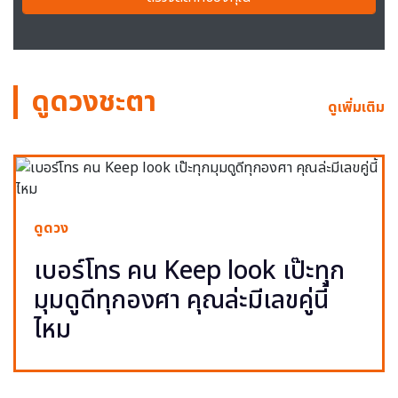
ดูดวงชะตา
ดูเพิ่มเติม
ดูดวง
เบอร์โทร คน Keep look เป๊ะทุก
มุมดูดีทุกองศา คุณล่ะมีเลขคู่นี้
ไหม