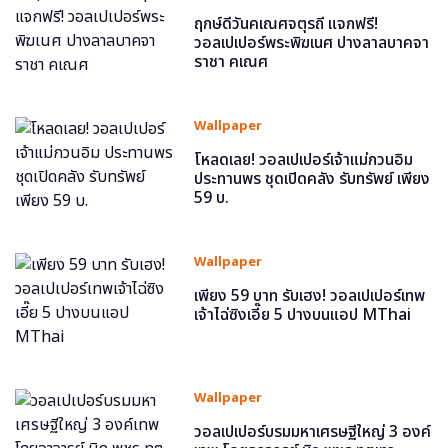
ฤกษ์ดีวันคเณศจตุรถี แจกฟรี!
วอลเปเปอร์พระพิฆเนศ ปางลาลบาคจา
ราชา คเณศ
Wallpaper
โหลดเลย! วอลเปเปอร์เจ้าแม่กวนอิม
ประทานพร ชุดเปิดคลัง รับทรัพย์ เพียง
59 บ.
Wallpaper
เพียง 59 บาท รับเฮง! วอลเปเปอร์เทพ
เจ้าไฉ่ซิงเอี๊ย 5 ปางบนแอป MThai
Wallpaper
วอลเปเปอร์บรมมหาเศรษฐีใหญ่ 3 องค์