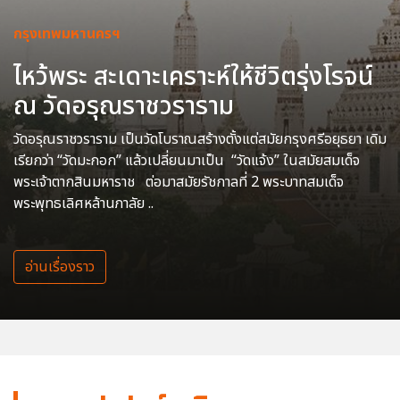
กรุงเทพมหานครฯ
ไหว้พระ สะเดาะเคราะห์ให้ชีวิตรุ่งโรจน์
ณ วัดอรุณราชวราราม
วัดอรุณราชวราราม เป็นวัดโบราณสร้างตั้งแต่สมัยกรุงศรีอยุธยา เดิม
เรียกว่า “วัดมะกอก” แล้วเปลี่ยนมาเป็น “วัดแจ้ง” ในสมัยสมเด็จ
พระเจ้าตากสินมหาราช ต่อมาสมัยรัชกาลที่ 2 พระบาทสมเด็จ
พระพุทธเลิศหล้านภาลัย ..
อ่านเรื่องราว