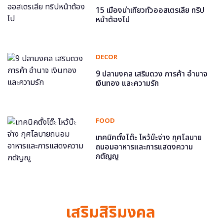
15 เมืองน่าเที่ยวทั่วออสเตรเลีย ทริป
หน้าต้องไป
DECOR
9 ปลามงคล เสริมดวง การค้า อำนาจ
เงินทอง และความรัก
FOOD
เทคนิคตั้งโต๊ะ ไหว้บ๊ะจ่าง กุศโลบาย
ถนอมอาหารและการแสดงความ
กตัญญู
เสริมสิริมงคล