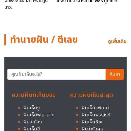
เทพ โดยอาจารย์ มิก พชร ทูตเทวะ
ทำนายฝัน / ตีเลข
ดูเพิ่มเติม
ค้นหา
ความฝันที่เห็นบ่อย
ความฝันเห็นล่าสุด
ฝันเห็นงู
ฝันเห็นแฟนเก่า
ฝันเห็นพญานาค
ฝันเห็นพระสงฆ์
ฝันว่าท้อง
ฝันเห็นช้าง
ฝันเห็นขี้
ฝันว่าตัดผม