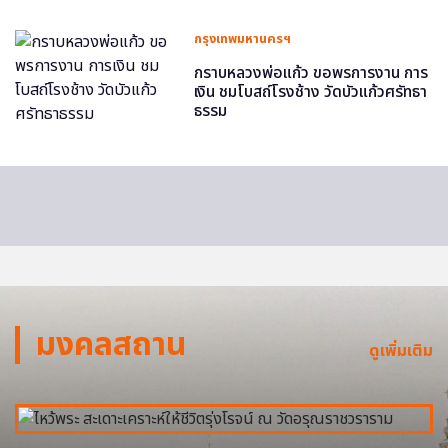
กรุงเทพมหานครฯ
กราบหลวงพ่อแก้ว ขอพรการงาน การ
เงิน ชมโบสถ์โรงช้าง วัดบัวแก้วศรัทธา
ธรรม
มงคลสถาน
ดูเพิ่มเติม