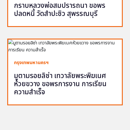
กราบหลวงพ่อสมปรารถนา ขอพร
ปลดหนี้ วัดสำปะซิว สุพรรณบุรี
กรุงเทพมหานครฯ
มูตามรอยลิซ่า เทวาลัยพระพิฆเนศ
ห้วยขวาง ขอพรการงาน การเรียน
ความสำเร็จ