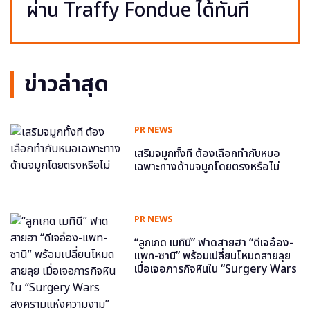
ผ่าน Traffy Fondue ได้ทันที
ข่าวล่าสุด
PR NEWS
เสริมจมูกทั้งที ต้องเลือกทำกับหมอ
เฉพาะทางด้านจมูกโดยตรงหรือไม่
PR NEWS
“ลูกเกด เมทินี” ฟาดสายฮา “ดีเจอ๋อง-
แพท-ซานิ” พร้อมเปลี่ยนโหมดสายลุย
เมื่อเจอภารกิจหินใน “Surgery Wars
สงครามแห่งความงาม” อีพี6