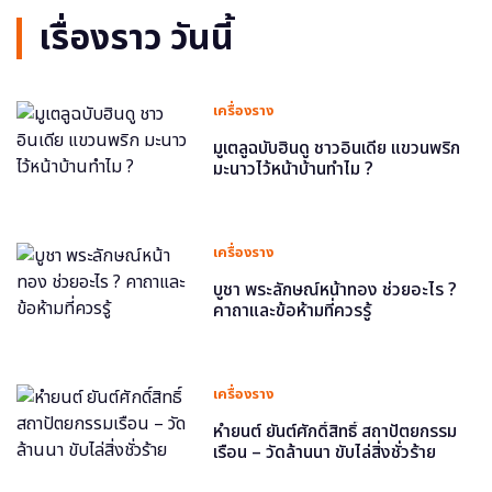
เรื่องราว วันนี้
เครื่องราง
มูเตลูฉบับฮินดู ชาวอินเดีย แขวนพริก
มะนาวไว้หน้าบ้านทำไม ?
เครื่องราง
บูชา พระลักษณ์หน้าทอง ช่วยอะไร ?
คาถาและข้อห้ามที่ควรรู้
เครื่องราง
หำยนต์ ยันต์ศักดิ์สิทธิ์ สถาปัตยกรรม
เรือน – วัดล้านนา ขับไล่สิ่งชั่วร้าย