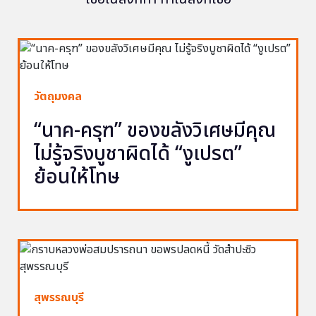
วัตถุมงคล
“นาค-ครุฑ” ของขลังวิเศษมีคุณ
ไม่รู้จริงบูชาผิดได้ “งูเปรต”
ย้อนให้โทษ
สุพรรณบุรี