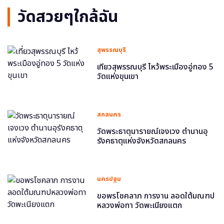
วัดสวยๆใกล้ฉัน
สุพรรณบุรี
เที่ยวสุพรรณบุรี ไหว้พระเมืองอู่ทอง 5
วัดแห่งขุนเขา
สกลนคร
วัดพระธาตุนารายณ์เจงเวง ตำนานอุ
รังคธาตุแห่งจังหวัดสกลนคร
นครปฐม
ขอพรโชคลาภ การงาน ลอดใต้มณฑป
หลวงพ่อทา วัดพะเนียงแตก