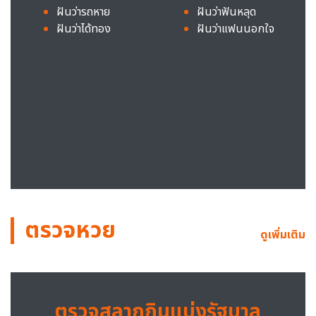
ฝันว่ารถหาย
ฝันว่าฟันหลุด
ฝันว่าได้ทอง
ฝันว่าแฟนนอกใจ
ตรวจหวย
ดูเพิ่มเติม
ตรวจสลากกินแบ่งรัฐบาล