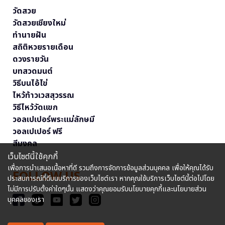
วัดสวย
วัดสวยเชียงใหม่
ทำนายฝัน
สถิติหวยรายเดือน
ดวงรายวัน
บทสวดมนต์
วิธีบนไอ้ไข่
ไหว้ท้าวเวสสุวรรณ
วิธีไหว้วัดแขก
วอลเปเปอร์พระแม่ลักษมี
วอลเปเปอร์ ฟรี
สีมงคล
เว็บไซต์นี้ใช้คุกกี้
เพื่อการนำเสนอเนื้อหาที่ดี รวมถึงการจัดการข้อมูลส่วนบุคคล เพื่อให้คุณได้รับ
FOLLOW US
ประสบการณ์ที่ดีบนบริการของเว็บไซต์เรา หากคุณใช้บริการเว็บไซต์นี้ต่อไปโดย
ไม่มีการปรับตั้งค่าใดๆนั้น แสดงว่าคุณยอมรับนโยบายคุกกี้และนโยบายส่วน
บุคคลของเรา