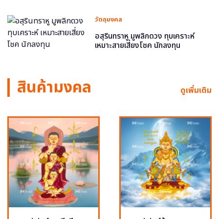
วัตถุมงคล
อสุรินทราหู มูพลิกดวง ทุบเคราะห์
เหมาะสายเสี่ยงโชค นักลงทุน
สินค้ามงคล
ดูเพิ่มเติม