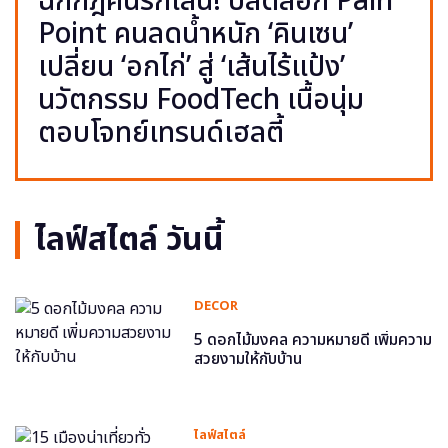
ฉีกกฎคนรักเส้น! ปลดล็อก Pain
Point คนลดน้ำหนัก ‘คินเซน’
เปลี่ยน ‘อกไก่’ สู่ ‘เส้นไร้แป้ง’
นวัตกรรม FoodTech เนื้อนุ่ม
ตอบโจทย์เทรนด์เฮลตี้
ไลฟ์สไตล์ วันนี้
DECOR
5 ดอกไม้มงคล ความหมายดี เพิ่มความ
สวยงามให้กับบ้าน
ไลฟ์สไตล์