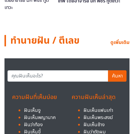
เทพ โดยอาจารย์ มิก พชร ทูตเทวะ
ทำนายฝัน / ตีเลข
ดูเพิ่มเติม
ค้นหา
ความฝันที่เห็นบ่อย
ความฝันเห็นล่าสุด
ฝันเห็นงู
ฝันเห็นแฟนเก่า
ฝันเห็นพญานาค
ฝันเห็นพระสงฆ์
ฝันว่าท้อง
ฝันเห็นช้าง
ฝันเห็นขี้
ฝันว่าตัดผม