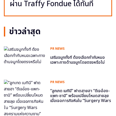
ผ่าน Traffy Fondue ได้ทันที
ข่าวล่าสุด
PR NEWS
เสริมจมูกทั้งที ต้องเลือกทำกับหมอ
เฉพาะทางด้านจมูกโดยตรงหรือไม่
PR NEWS
“ลูกเกด เมทินี” ฟาดสายฮา “ดีเจอ๋อง-
แพท-ซานิ” พร้อมเปลี่ยนโหมดสายลุย
เมื่อเจอภารกิจหินใน “Surgery Wars
สงครามแห่งความงาม” อีพี6