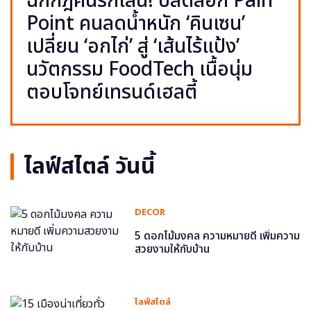
ฉีกกฎคนรักเส้น! ปลดล็อก Pain
Point คนลดน้ำหนัก ‘คินเซน’
เปลี่ยน ‘อกไก่’ สู่ ‘เส้นไร้แป้ง’
นวัตกรรม FoodTech เนื้อนุ่ม
ตอบโจทย์เทรนด์เฮลตี้
ไลฟ์สไตล์ วันนี้
DECOR
5 ดอกไม้มงคล ความหมายดี เพิ่มความ
สวยงามให้กับบ้าน
ไลฟ์สไตล์