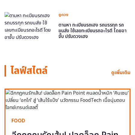
ดูดวง
ตามหา ทะเบียนรถเฮง รถบรรทุก รถ
ขนส่ง ใช้เลขทะเบียนรถอะไรดี โดยอา
จั๊บ ปรับดวงเฮง
ไลฟ์สไตล์
ดูเพิ่มเติม
FOOD