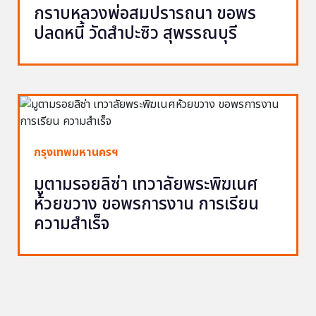
กราบหลวงพ่อสมปรารถนา ขอพร
ปลดหนี้ วัดสำปะซิว สุพรรณบุรี
กรุงเทพมหานครฯ
มูตามรอยลิซ่า เทวาลัยพระพิฆเนศ
ห้วยขวาง ขอพรการงาน การเรียน
ความสำเร็จ