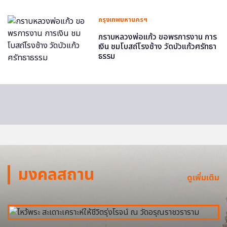
กรุงเทพมหานครฯ
กราบหลวงพ่อแก้ว ขอพรการงาน การ
เงิน ชมโบสถ์โรงช้าง วัดบัวแก้วศรัทธา
ธรรม
มงคลสถาน
ดูเพิ่มเติม