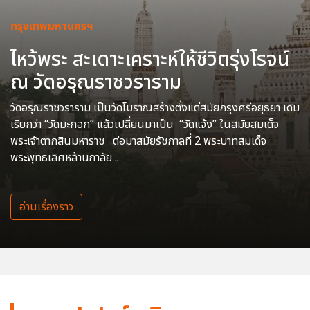
กรุงเทพมหานครฯ
ไหว้พระ สะเดาะเคราะห์ให้ชีวิตรุ่งโรจน์
ณ วัดอรุณราชวราราม
วัดอรุณราชวราราม เป็นวัดโบราณสร้างตั้งแต่สมัยกรุงศรีอยุธยา เดิม
เรียกว่า “วัดมะกอก” แล้วเปลี่ยนมาเป็น “วัดแจ้ง” ในสมัยสมเด็จ
พระเจ้าตากสินมหาราช ต่อมาสมัยรัชกาลที่ 2 พระบาทสมเด็จ
พระพุทธเลิศหล้านภาลัย ..
อ่านเรื่องราว