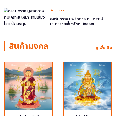
วัตถุมงคล
อสุรินทราหู มูพลิกดวง ทุบเคราะห์
เหมาะสายเสี่ยงโชค นักลงทุน
สินค้ามงคล
ดูเพิ่มเติม