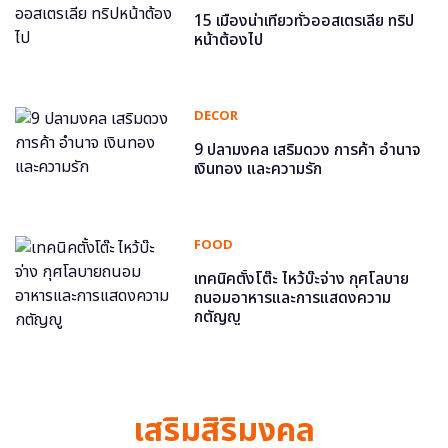
15 เมืองน่าเที่ยวทั่วออสเตรเลีย ทริป
หน้าต้องไป
DECOR
9 ปลามงคล เสริมดวง การค้า อำนาจ
เงินทอง และความรัก
FOOD
เทคนิคตั้งโต๊ะ ไหว้บ๊ะจ่าง กุศโลบาย
ถนอมอาหารและการแสดงความ
กตัญญู
เสริมสิริมงคล