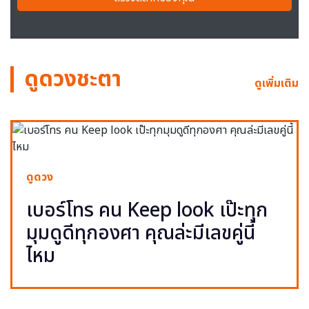
ดูดวงชะตา
ดูเพิ่มเติม
ดูดวง
เบอร์โทร คน Keep look เป๊ะทุก
มุมดูดีทุกองศา คุณล่ะมีเลขคู่นี้
ไหม