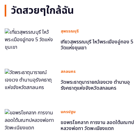
วัดสวยๆใกล้ฉัน
สุพรรณบุรี
เที่ยวสุพรรณบุรี ไหว้พระเมืองอู่ทอง 5
วัดแห่งขุนเขา
สกลนคร
วัดพระธาตุนารายณ์เจงเวง ตำนานอุ
รังคธาตุแห่งจังหวัดสกลนคร
นครปฐม
ขอพรโชคลาภ การงาน ลอดใต้มณฑป
หลวงพ่อทา วัดพะเนียงแตก