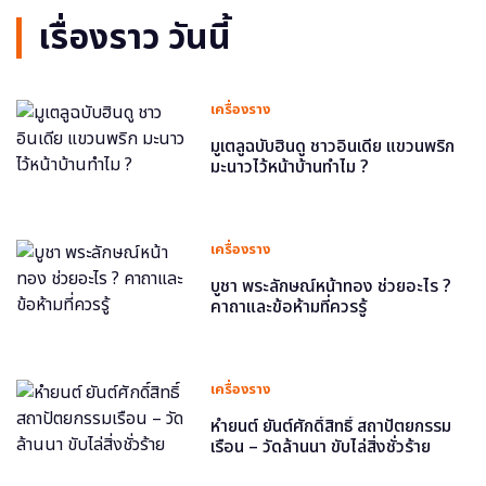
เรื่องราว วันนี้
เครื่องราง
มูเตลูฉบับฮินดู ชาวอินเดีย แขวนพริก
มะนาวไว้หน้าบ้านทำไม ?
เครื่องราง
บูชา พระลักษณ์หน้าทอง ช่วยอะไร ?
คาถาและข้อห้ามที่ควรรู้
เครื่องราง
หำยนต์ ยันต์ศักดิ์สิทธิ์ สถาปัตยกรรม
เรือน – วัดล้านนา ขับไล่สิ่งชั่วร้าย