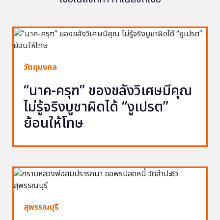
วัตถุมงคล
“นาค-ครุฑ” ของขลังวิเศษมีคุณ
ไม่รู้จริงบูชาผิดได้ “งูเปรต”
ย้อนให้โทษ
สุพรรณบุรี