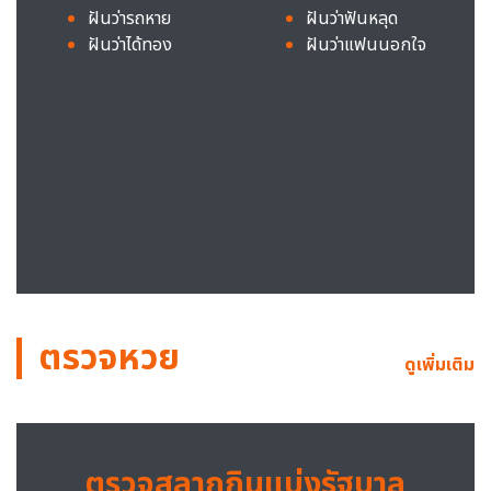
ฝันว่ารถหาย
ฝันว่าฟันหลุด
ฝันว่าได้ทอง
ฝันว่าแฟนนอกใจ
ตรวจหวย
ดูเพิ่มเติม
ตรวจสลากกินแบ่งรัฐบาล