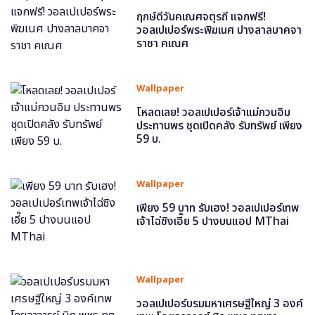
ฤกษ์ดีวันคเณศจตุรถี แจกฟรี!
วอลเปเปอร์พระพิฆเนศ ปางลาลบาคจา
ราชา คเณศ
Wallpaper
โหลดเลย! วอลเปเปอร์เจ้าแม่กวนอิม
ประทานพร ชุดเปิดคลัง รับทรัพย์ เพียง
59 บ.
Wallpaper
เพียง 59 บาท รับเฮง! วอลเปเปอร์เทพ
เจ้าไฉ่ซิงเอี๊ย 5 ปางบนแอป MThai
Wallpaper
วอลเปเปอร์บรมมหาเศรษฐีใหญ่ 3 องค์