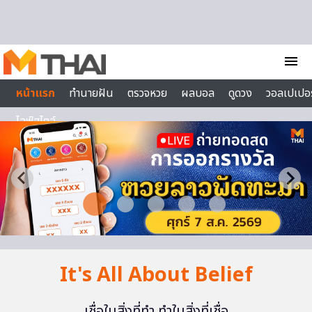
Skip to content
menu
หน้าแรก
ทำนายฝัน
ตรวจหวย
ผลบอล
ดูดวง
วอลเปเปอร
ไลฟ์สไตล์
It's All About Belief
เชื่อในสิ่งที่ทำ ทำในสิ่งที่เชื่อ