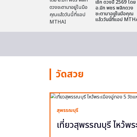
เช็ก ดวงปี 2569 โดย
อ.มิก พชร พลิกดวง
ชะตามาอยู่ในมือคุณ
แล้ววันนี้ที่แอป MTH
วัดสวย
สุพรรณบุรี
เที่ยวสุพรรณบุรี ไหว้พร