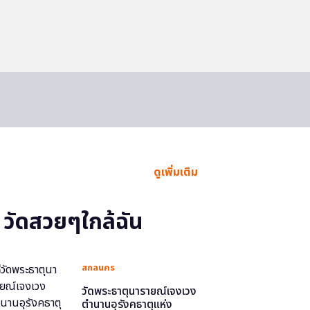
ดูเพิ่มเติม
วัดสวยๆใกล้ฉัน
สกลนคร
วัดพระธาตุนารายณ์เจงเวง
ตำนานอุรังคธาตุแห่ง