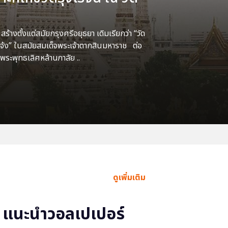
้างตั้งแต่สมัยกรุงศรีอยุธยา เดิมเรียกว่า “วัด
แจ้ง” ในสมัยสมเด็จพระเจ้าตากสินมหาราช ต่อ
พระพุทธเลิศหล้านภาลัย ..
ดูเพิ่มเติม
แนะนำวอลเปเปอร์