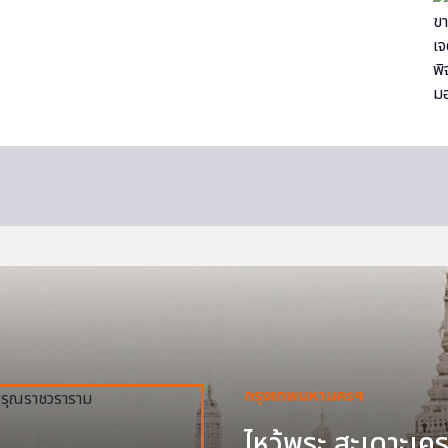
กรุงเทพมหานครฯ
ไหว้พระ สะเดาะเครา