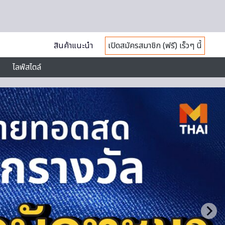
สินค้าแนะนำ
เปิดสมัครสมาชิก (ฟรี) เร็วๆ นี้
ไลฟ์สไตล์