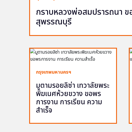
กราบหลวงพ่อสมปรารถนา ขอพ
สุพรรณบุรี
กรุงเทพมหานครฯ
มูตามรอยลิซ่า เทวาลัยพระ
พิฆเนศห้วยขวาง ขอพร
การงาน การเรียน ความ
สำเร็จ