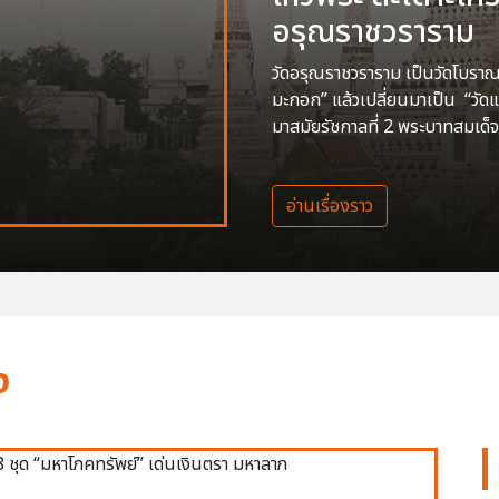
อรุณราชวราราม
วัดอรุณราชวราราม เป็นวัดโบราณสร
มะกอก” แล้วเปลี่ยนมาเป็น “วัด
มาสมัยรัชกาลที่ 2 พระบาทสมเด็จ
อ่านเรื่องราว
ง