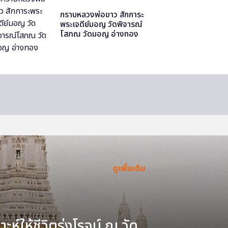
กราบหลวงพ่อขาว สักการะ
พระเจดีย์มอญ วัดพิจารณ์
โสภณ วัดมอญ อ่างทอง
ดูเพิ่มเติม
ะห์ให้ชีวิตรุ่งโรจน์ ณ วัด