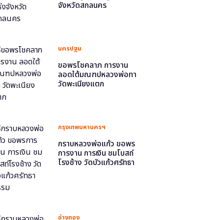
จังหวัดสกลนคร
นครปฐม
ขอพรโชคลาภ การงาน
ลอดใต้มณฑปหลวงพ่อทา
วัดพะเนียงแตก
กรุงเทพมหานครฯ
กราบหลวงพ่อแก้ว ขอพร
การงาน การเงิน ชมโบสถ์
โรงช้าง วัดบัวแก้วศรัทธา
ธรรม
อ่างทอง