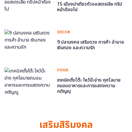
15 เมืองน่าเที่ยวทั่วออสเตรเลีย ทริป
หน้าต้องไป
DECOR
9 ปลามงคล เสริมดวง การค้า อำนาจ
เงินทอง และความรัก
FOOD
เทคนิคตั้งโต๊ะ ไหว้บ๊ะจ่าง กุศโลบาย
ถนอมอาหารและการแสดงความ
กตัญญู
เสริมสิริมงคล