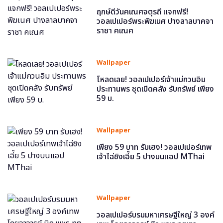
ฤกษ์ดีวันคเณศจตุรถี แจกฟรี!
วอลเปเปอร์พระพิฆเนศ ปางลาลบาคจา
ราชา คเณศ
Wallpaper
โหลดเลย! วอลเปเปอร์เจ้าแม่กวนอิม
ประทานพร ชุดเปิดคลัง รับทรัพย์ เพียง
59 บ.
Wallpaper
เพียง 59 บาท รับเฮง! วอลเปเปอร์เทพ
เจ้าไฉ่ซิงเอี๊ย 5 ปางบนแอป MThai
Wallpaper
วอลเปเปอร์บรมมหาเศรษฐีใหญ่ 3 องค์