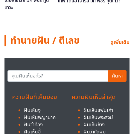
เทพ โดยอาจารย์ มิก พชร ทูตเทวะ
ทำนายฝัน / ตีเลข
ดูเพิ่มเติม
ค้นหา
ความฝันที่เห็นบ่อย
ความฝันเห็นล่าสุด
ฝันเห็นงู
ฝันเห็นแฟนเก่า
ฝันเห็นพญานาค
ฝันเห็นพระสงฆ์
ฝันว่าท้อง
ฝันเห็นช้าง
ฝันเห็นขี้
ฝันว่าตัดผม