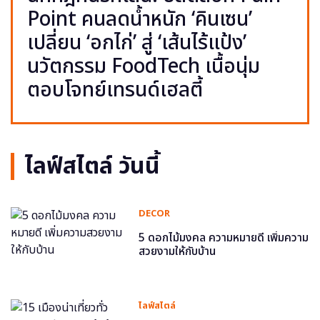
Point คนลดน้ำหนัก ‘คินเซน’
เปลี่ยน ‘อกไก่’ สู่ ‘เส้นไร้แป้ง’
นวัตกรรม FoodTech เนื้อนุ่ม
ตอบโจทย์เทรนด์เฮลตี้
ไลฟ์สไตล์ วันนี้
DECOR
5 ดอกไม้มงคล ความหมายดี เพิ่มความ
สวยงามให้กับบ้าน
ไลฟ์สไตล์