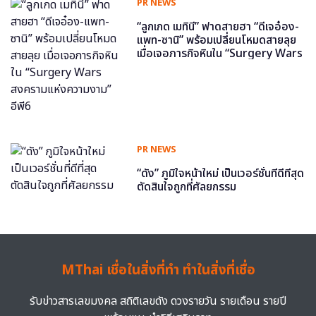
PR NEWS
“ลูกเกด เมทินี” ฟาดสายฮา “ดีเจอ๋อง-
แพท-ซานิ” พร้อมเปลี่ยนโหมดสายลุย
เมื่อเจอภารกิจหินใน “Surgery Wars
สงครามแห่งความงาม” อีพี6
PR NEWS
“ดัง” ภูมิใจหน้าใหม่ เป็นเวอร์ชั่นที่ดีที่สุด
ตัดสินใจถูกที่ศัลยกรรม
MThai เชื่อในสิ่งที่ทำ ทำในสิ่งที่เชื่อ
รับข่าวสารเลขมงคล สถิติเลขดัง ดวงรายวัน รายเดือน รายปี