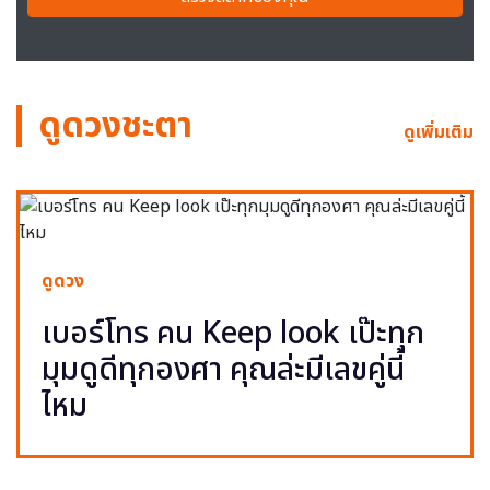
ดูดวงชะตา
ดูเพิ่มเติม
ดูดวง
เบอร์โทร คน Keep look เป๊ะทุก
มุมดูดีทุกองศา คุณล่ะมีเลขคู่นี้
ไหม