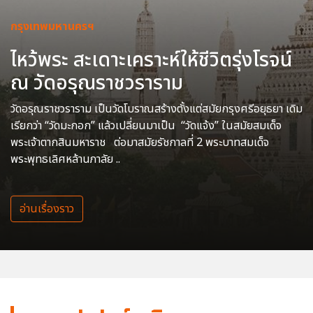
กรุงเทพมหานครฯ
ไหว้พระ สะเดาะเคราะห์ให้ชีวิตรุ่งโรจน์
ณ วัดอรุณราชวราราม
วัดอรุณราชวราราม เป็นวัดโบราณสร้างตั้งแต่สมัยกรุงศรีอยุธยา เดิม
เรียกว่า “วัดมะกอก” แล้วเปลี่ยนมาเป็น “วัดแจ้ง” ในสมัยสมเด็จ
พระเจ้าตากสินมหาราช ต่อมาสมัยรัชกาลที่ 2 พระบาทสมเด็จ
พระพุทธเลิศหล้านภาลัย ..
อ่านเรื่องราว