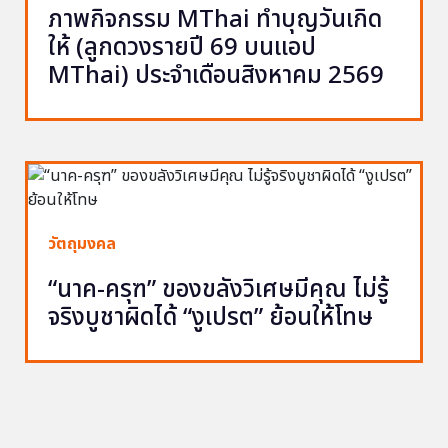
ภาพกิจกรรม MThai ทำบุญวันเกิด
ให้ (ลูกดวงรายปี 69 บนแอป
MThai) ประจำเดือนสิงหาคม 2569
วัตถุมงคล
“นาค-ครุฑ” ของขลังวิเศษมีคุณ ไม่รู้
จริงบูชาผิดได้ “งูเปรต” ย้อนให้โทษ