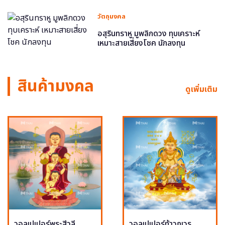
วัตถุมงคล
อสุรินทราหู มูพลิกดวง ทุบเคราะห์
เหมาะสายเสี่ยงโชค นักลงทุน
สินค้ามงคล
ดูเพิ่มเติม
วอลเปเปอร์พระสีวลี
วอลเปเปอร์ท้าวกุเวร