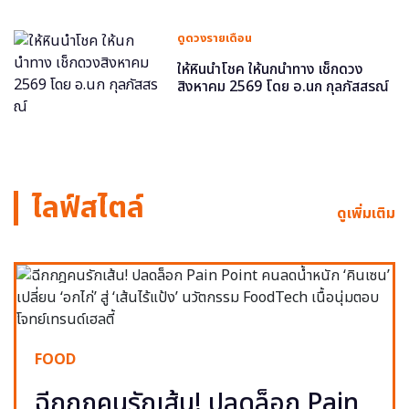
ดูดวงรายเดือน
ให้หินนำโชค ให้นกนำทาง เช็กดวง
สิงหาคม 2569 โดย อ.นก กุลภัสสรณ์
ไลฟ์สไตล์
ดูเพิ่มเติม
FOOD
ฉีกกฎคนรักเส้น! ปลดล็อก Pain