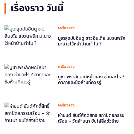
เรื่องราว วันนี้
เครื่องราง
มูเตลูฉบับฮินดู ชาวอินเดีย แขวนพริก
มะนาวไว้หน้าบ้านทำไม ?
เครื่องราง
บูชา พระลักษณ์หน้าทอง ช่วยอะไร ?
คาถาและข้อห้ามที่ควรรู้
เครื่องราง
หำยนต์ ยันต์ศักดิ์สิทธิ์ สถาปัตยกรรม
เรือน – วัดล้านนา ขับไล่สิ่งชั่วร้าย