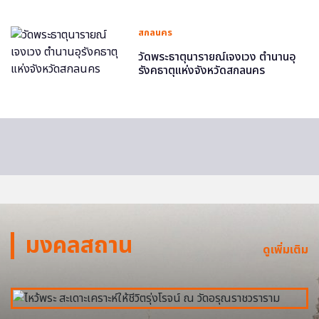
สกลนคร
วัดพระธาตุนารายณ์เจงเวง ตำนานอุ
รังคธาตุแห่งจังหวัดสกลนคร
มงคลสถาน
ดูเพิ่มเติม