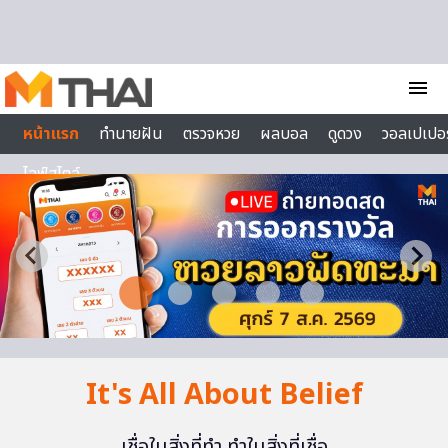
Skip to content
menu
หน้าแรก
ทำนายฝัน
ตรวจหวย
ผลบอล
ดูดวง
วอลเปเปอร
ไลฟ์สไตล์
It's All About Belief
เชื่อในสิ่งที่ทำ ทำในสิ่งที่เชื่อ