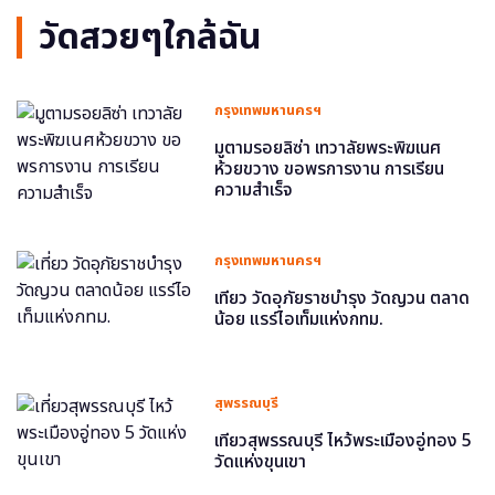
วัดสวยๆใกล้ฉัน
กรุงเทพมหานครฯ
มูตามรอยลิซ่า เทวาลัยพระพิฆเนศ
ห้วยขวาง ขอพรการงาน การเรียน
ความสำเร็จ
กรุงเทพมหานครฯ
เที่ยว วัดอุภัยราชบำรุง วัดญวน ตลาด
น้อย แรร์ไอเท็มแห่งกทม.
สุพรรณบุรี
เที่ยวสุพรรณบุรี ไหว้พระเมืองอู่ทอง 5
วัดแห่งขุนเขา