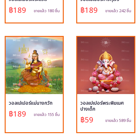
฿189
฿189
ขายแล้ว 180 ชิ้น
ขายแล้ว 242 ชิ้น
วอลเปเปอร์แม่นางกวัก
วอลเปเปอร์พระพิฆเนศ
ปางเด็ก
฿189
ขายแล้ว 155 ชิ้น
฿59
ขายแล้ว 589 ชิ้น