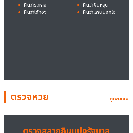
ฝันว่ารถหาย
ฝันว่าฟันหลุด
ฝันว่าได้ทอง
ฝันว่าแฟนนอกใจ
ตรวจหวย
ดูเพิ่มเติม
ตรวจสลากกินแบ่งรัฐบาล