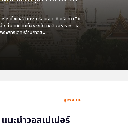
้างตั้งแต่สมัยกรุงศรีอยุธยา เดิมเรียกว่า “วัด
แจ้ง” ในสมัยสมเด็จพระเจ้าตากสินมหาราช ต่อ
พระพุทธเลิศหล้านภาลัย ..
ดูเพิ่มเติม
แนะนำวอลเปเปอร์