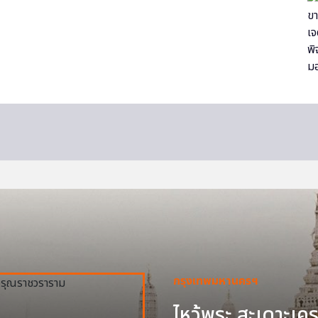
กรุงเทพมหานครฯ
ไหว้พระ สะเดาะเครา