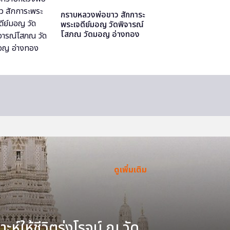
กราบหลวงพ่อขาว สักการะ
พระเจดีย์มอญ วัดพิจารณ์
โสภณ วัดมอญ อ่างทอง
ดูเพิ่มเติม
ะห์ให้ชีวิตรุ่งโรจน์ ณ วัด