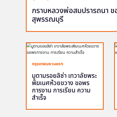
กราบหลวงพ่อสมปรารถนา ขอพ
สุพรรณบุรี
กรุงเทพมหานครฯ
มูตามรอยลิซ่า เทวาลัยพระ
พิฆเนศห้วยขวาง ขอพร
การงาน การเรียน ความ
สำเร็จ