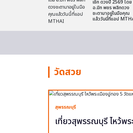
เช็ก ดวงปี 2569 โดย
อ.มิก พชร พลิกดวง
ชะตามาอยู่ในมือคุณ
แล้ววันนี้ที่แอป MTH
วัดสวย
สุพรรณบุรี
เที่ยวสุพรรณบุรี ไหว้พร