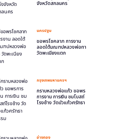
จังหวัดสกลนคร
นครปฐม
ขอพรโชคลาภ การงาน
ลอดใต้มณฑปหลวงพ่อทา
วัดพะเนียงแตก
กรุงเทพมหานครฯ
กราบหลวงพ่อแก้ว ขอพร
การงาน การเงิน ชมโบสถ์
โรงช้าง วัดบัวแก้วศรัทธา
ธรรม
อ่างทอง