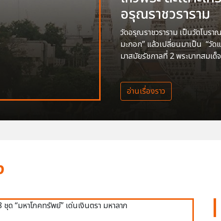
อรุณราชวราราม
วัดอรุณราชวราราม เป็นวัดโบราณสร
มะกอก” แล้วเปลี่ยนมาเป็น “วัด
มาสมัยรัชกาลที่ 2 พระบาทสมเด็จ
อ่านเรื่องราว
ง