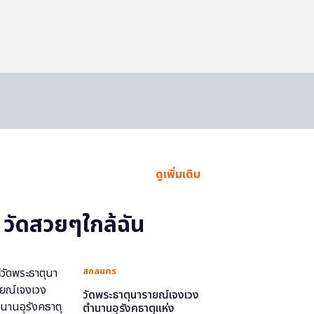
ดูเพิ่มเติม
วัดสวยๆใกล้ฉัน
สกลนคร
วัดพระธาตุนารายณ์เจงเวง
ตำนานอุรังคธาตุแห่ง