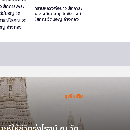
กราบหลวงพ่อขาว สักการะ
พระเจดีย์มอญ วัดพิจารณ์
โสภณ วัดมอญ อ่างทอง
ดูเพิ่มเติม
ะห์ให้ชีวิตรุ่งโรจน์ ณ วัด