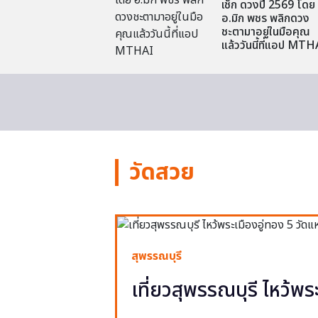
เช็ก ดวงปี 2569 โดย
อ.มิก พชร พลิกดวง
ชะตามาอยู่ในมือคุณ
แล้ววันนี้ที่แอป MTH
วัดสวย
สุพรรณบุรี
เที่ยวสุพรรณบุรี ไหว้พร