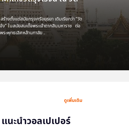
้างตั้งแต่สมัยกรุงศรีอยุธยา เดิมเรียกว่า “วัด
แจ้ง” ในสมัยสมเด็จพระเจ้าตากสินมหาราช ต่อ
พระพุทธเลิศหล้านภาลัย ..
ดูเพิ่มเติม
แนะนำวอลเปเปอร์