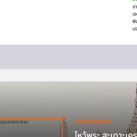
กรุงเทพมหานครฯ
ไหว้พระ สะเดาะเครา