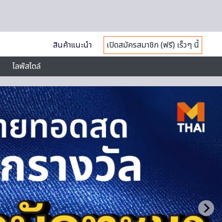
สินค้าแนะนำ
เปิดสมัครสมาชิก (ฟรี) เร็วๆ นี้
ไลฟ์สไตล์