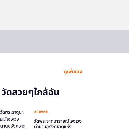
ดูเพิ่มเติม
วัดสวยๆใกล้ฉัน
สกลนคร
วัดพระธาตุนารายณ์เจงเวง
ตำนานอุรังคธาตุแห่ง