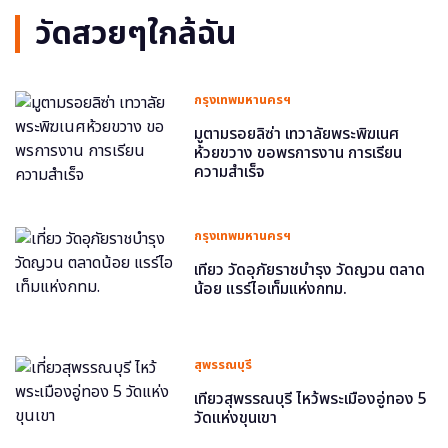
วัดสวยๆใกล้ฉัน
กรุงเทพมหานครฯ
มูตามรอยลิซ่า เทวาลัยพระพิฆเนศ
ห้วยขวาง ขอพรการงาน การเรียน
ความสำเร็จ
กรุงเทพมหานครฯ
เที่ยว วัดอุภัยราชบำรุง วัดญวน ตลาด
น้อย แรร์ไอเท็มแห่งกทม.
สุพรรณบุรี
เที่ยวสุพรรณบุรี ไหว้พระเมืองอู่ทอง 5
วัดแห่งขุนเขา