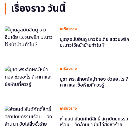
เรื่องราว วันนี้
เครื่องราง
มูเตลูฉบับฮินดู ชาวอินเดีย แขวนพริก
มะนาวไว้หน้าบ้านทำไม ?
เครื่องราง
บูชา พระลักษณ์หน้าทอง ช่วยอะไร ?
คาถาและข้อห้ามที่ควรรู้
เครื่องราง
หำยนต์ ยันต์ศักดิ์สิทธิ์ สถาปัตยกรรม
เรือน – วัดล้านนา ขับไล่สิ่งชั่วร้าย