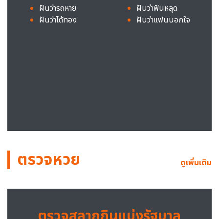
ฝันว่ารถหาย
ฝันว่าฟันหลุด
ฝันว่าได้ทอง
ฝันว่าแฟนนอกใจ
ตรวจหวย
ดูเพิ่มเติม
ตรวจสลากกินแบ่งรัฐบาล