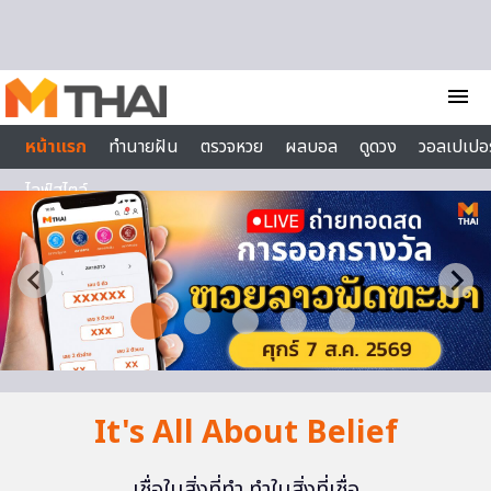
Skip to content
menu
หน้าแรก
ทำนายฝัน
ตรวจหวย
ผลบอล
ดูดวง
วอลเปเปอร
ไลฟ์สไตล์
It's All About Belief
เชื่อในสิ่งที่ทำ ทำในสิ่งที่เชื่อ