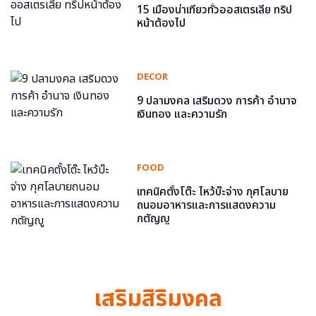
15 เมืองน่าเที่ยวทั่วออสเตรเลีย ทริป
หน้าต้องไป
DECOR
9 ปลามงคล เสริมดวง การค้า อำนาจ
เงินทอง และความรัก
FOOD
เทคนิคตั้งโต๊ะ ไหว้บ๊ะจ่าง กุศโลบาย
ถนอมอาหารและการแสดงความ
กตัญญู
เสริมสิริมงคล