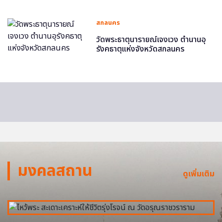
สกลนคร
วัดพระธาตุนารายณ์เจงเวง ตำนานอุ
รังคธาตุแห่งจังหวัดสกลนคร
มงคลสถาน
ดูเพิ่มเติม