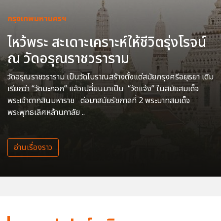
กรุงเทพมหานครฯ
ไหว้พระ สะเดาะเคราะห์ให้ชีวิตรุ่งโรจน์
ณ วัดอรุณราชวราราม
วัดอรุณราชวราราม เป็นวัดโบราณสร้างตั้งแต่สมัยกรุงศรีอยุธยา เดิม
เรียกว่า “วัดมะกอก” แล้วเปลี่ยนมาเป็น “วัดแจ้ง” ในสมัยสมเด็จ
พระเจ้าตากสินมหาราช ต่อมาสมัยรัชกาลที่ 2 พระบาทสมเด็จ
พระพุทธเลิศหล้านภาลัย ..
อ่านเรื่องราว