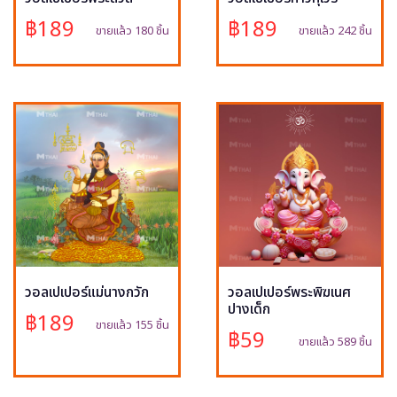
฿189
฿189
ขายแล้ว 180 ชิ้น
ขายแล้ว 242 ชิ้น
วอลเปเปอร์แม่นางกวัก
วอลเปเปอร์พระพิฆเนศ
ปางเด็ก
฿189
ขายแล้ว 155 ชิ้น
฿59
ขายแล้ว 589 ชิ้น