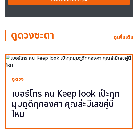
ดูดวงชะตา
ดูเพิ่มเติม
ดูดวง
เบอร์โทร คน Keep look เป๊ะทุก
มุมดูดีทุกองศา คุณล่ะมีเลขคู่นี้
ไหม