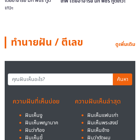
เทพ โดยอาจารย์ มิก พชร ทูตเทวะ
ทำนายฝัน / ตีเลข
ดูเพิ่มเติม
ค้นหา
ความฝันที่เห็นบ่อย
ความฝันเห็นล่าสุด
ฝันเห็นงู
ฝันเห็นแฟนเก่า
ฝันเห็นพญานาค
ฝันเห็นพระสงฆ์
ฝันว่าท้อง
ฝันเห็นช้าง
ฝันเห็นขี้
ฝันว่าตัดผม