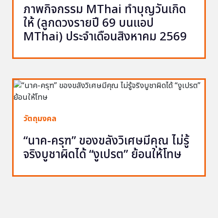
ภาพกิจกรรม MThai ทำบุญวันเกิด
ให้ (ลูกดวงรายปี 69 บนแอป
MThai) ประจำเดือนสิงหาคม 2569
วัตถุมงคล
“นาค-ครุฑ” ของขลังวิเศษมีคุณ ไม่รู้
จริงบูชาผิดได้ “งูเปรต” ย้อนให้โทษ