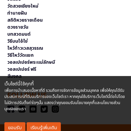
วัดสวยเชียงใหม่
ทำนายฝัน
สถิติหวยรายเดือน
ดวงรายวัน
บทสวดมนต์
วิธีบนไอ้ไข่
ไหว้ท้าวเวสสุวรรณ
วิธีไหว้วัดแขก
วอลเปเปอร์พระแม่ลักษมี
วอลเปเปอร์ ฟรี
สีมงคล
เว็บไซต์นี้ใช้คุกกี้
เพื่อการนำเสนอเนื้อหาที่ดี รวมถึงการจัดการข้อมูลส่วนบุคคล เพื่อให้คุณได้รับ
FOLLOW US
ประสบการณ์ที่ดีบนบริการของเว็บไซต์เรา หากคุณใช้บริการเว็บไซต์นี้ต่อไปโดย
ไม่มีการปรับตั้งค่าใดๆนั้น แสดงว่าคุณยอมรับนโยบายคุกกี้และนโยบายส่วน
บุคคลของเรา
ยอมรับ
เรียนรู้เพิ่มเติม