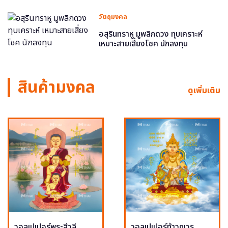
วัตถุมงคล
อสุรินทราหู มูพลิกดวง ทุบเคราะห์
เหมาะสายเสี่ยงโชค นักลงทุน
สินค้ามงคล
ดูเพิ่มเติม
วอลเปเปอร์พระสีวลี
วอลเปเปอร์ท้าวกุเวร