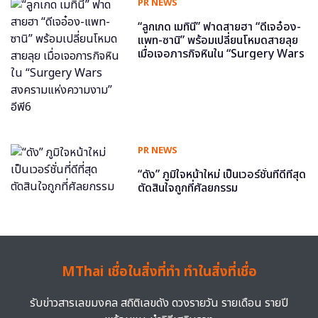
PR NEWS
“ลูกเกด เมทินี” ฟาดสายฮา “ดีเจอ๋อง-
แพท-ซานิ” พร้อมเปลี่ยนโหมดสายลุย
เมื่อเจอภารกิจหินใน “Surgery Wars
สงครามแห่งความงาม” อีพี6
PR NEWS
“ดัง” ภูมิใจหน้าใหม่ เป็นเวอร์ชั่นที่ดีที่สุด
ตัดสินใจถูกที่ศัลยกรรม
MThai เชื่อในสิ่งที่ทำ ทำในสิ่งที่เชื่อ
รับข่าวสารเลขมงคล สถิติเลขดัง ดวงรายวัน รายเดือน รายปี