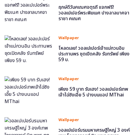
ฤกษ์ดีวันคเณศจตุรถี แจกฟรี!
วอลเปเปอร์พระพิฆเนศ ปางลาลบาคจา
ราชา คเณศ
Wallpaper
โหลดเลย! วอลเปเปอร์เจ้าแม่กวนอิม
ประทานพร ชุดเปิดคลัง รับทรัพย์ เพียง
59 บ.
Wallpaper
เพียง 59 บาท รับเฮง! วอลเปเปอร์เทพ
เจ้าไฉ่ซิงเอี๊ย 5 ปางบนแอป MThai
Wallpaper
วอลเปเปอร์บรมมหาเศรษฐีใหญ่ 3 องค์