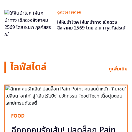
ดูดวงรายเดือน
ให้หินนำโชค ให้นกนำทาง เช็กดวง
สิงหาคม 2569 โดย อ.นก กุลภัสสรณ์
ไลฟ์สไตล์
ดูเพิ่มเติม
FOOD
ฉีกกฎคนรักเส้น! ปลดล็อก Pain