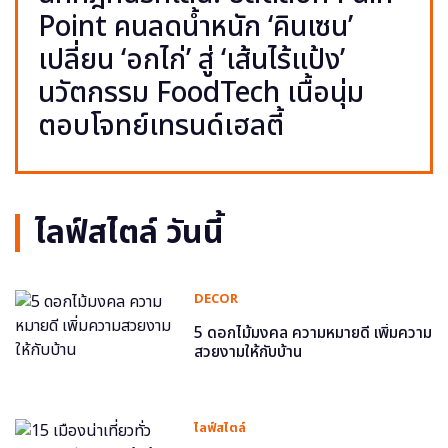
Point คนลดน้ำหนัก ‘คินเซน’
เปลี่ยน ‘อกไก่’ สู่ ‘เส้นไร้แป้ง’
นวัตกรรม FoodTech เนื้อนุ่ม
ตอบโจทย์เทรนด์เฮลตี้
ไลฟ์สไตล์ วันนี้
DECOR
5 ดอกไม้มงคล ความหมายดี เพิ่มความ
สวยงามให้กับบ้าน
ไลฟ์สไตล์