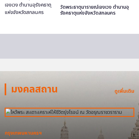
วัดพระธาตุนารายณ์เจงเวง ตำนานอุ
รังคธาตุแห่งจังหวัดสกลนคร
มงคลสถาน
ดูเพิ่มเติม
กรุงเทพมหานครฯ