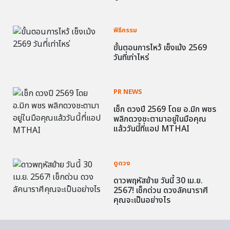
พิธีกรรม
ขั้นตอนการไหว้ เช็งเม้ง 2569
วันที่เท่าไหร่
PR NEWS
เช็ก ดวงปี 2569 โดย อ.มิก พชร
พลิกดวงชะตามาอยู่ในมือคุณ
แล้ววันนี้ที่แอป MTHAI
ดูดวง
ดาวพฤหัสย้าย วันนี้ 30 เม.ย.
2567! เช็กด่วน ดวงลัคนาราศี
คุณจะเป็นอย่างไร