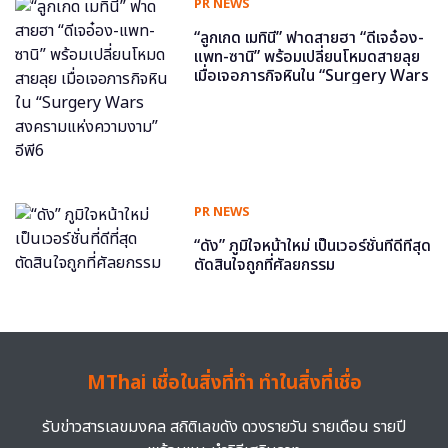
PR NEWS
“ลูกเกด เมทินี” ฟาดสายฮา “ดีเจอ๋อง-
แพท-ซานิ” พร้อมเปลี่ยนโหมดสายลุย
เมื่อเจอภารกิจหินใน “Surgery Wars
สงครามแห่งความงาม” อีพี6
PR NEWS
“ดัง” ภูมิใจหน้าใหม่ เป็นเวอร์ชั่นที่ดีที่สุด
ตัดสินใจถูกที่ศัลยกรรม
MThai เชื่อในสิ่งที่ทำ ทำในสิ่งที่เชื่อ
รับข่าวสารเลขมงคล สถิติเลขดัง ดวงรายวัน รายเดือน รายปี