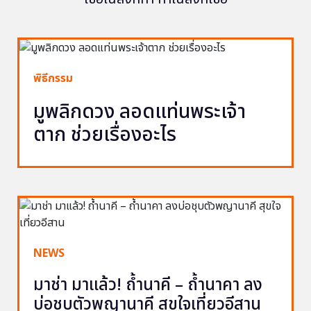
พิธีกรรม
มูพลิกดวง ลอดแท่นพระเจ้า
ตาก ช่วยเรื่องอะไร
NEWS
มาช่า มาแล้ว! ถ้ำนาคี – ถ้ำนาคา ลง
บ่อชุบตัวพญานาคี สุขใจเที่ยวอีสาน