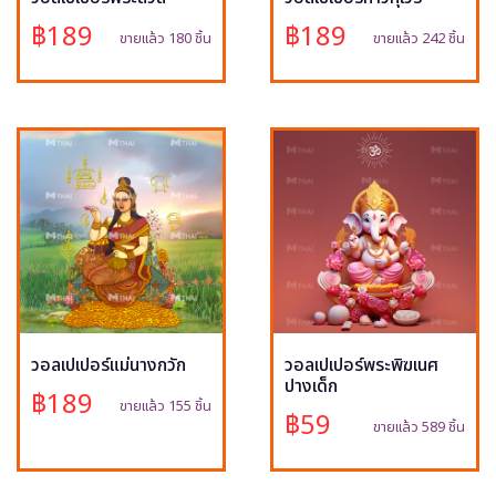
฿189
฿189
ขายแล้ว 180 ชิ้น
ขายแล้ว 242 ชิ้น
วอลเปเปอร์แม่นางกวัก
วอลเปเปอร์พระพิฆเนศ
ปางเด็ก
฿189
ขายแล้ว 155 ชิ้น
฿59
ขายแล้ว 589 ชิ้น