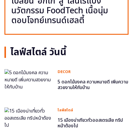
เปลี่ยน ‘อกไก่’ สู่ ‘เส้นไร้แป้ง’
นวัตกรรม FoodTech เนื้อนุ่ม
ตอบโจทย์เทรนด์เฮลตี้
ไลฟ์สไตล์ วันนี้
DECOR
5 ดอกไม้มงคล ความหมายดี เพิ่มความ
สวยงามให้กับบ้าน
ไลฟ์สไตล์
15 เมืองน่าเที่ยวทั่วออสเตรเลีย ทริป
หน้าต้องไป