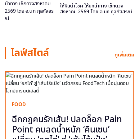
ให้หินนำโชค ให้นกนำทาง เช็กดวง
สิงหาคม 2569 โดย อ.นก กุลภัสสรณ์
ไลฟ์สไตล์
ดูเพิ่มเติม
FOOD
ฉีกกฎคนรักเส้น! ปลดล็อก Pain
Point คนลดน้ำหนัก ‘คินเซน’