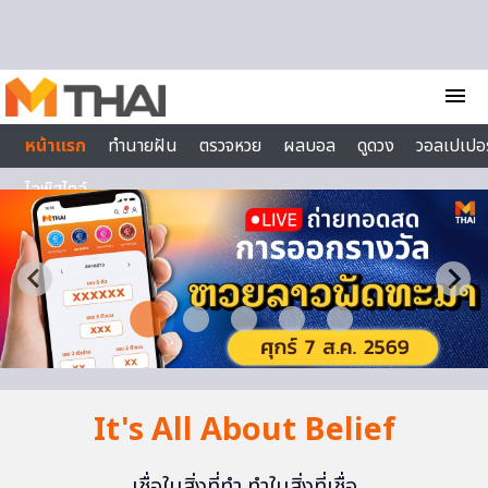
Skip to content
menu
หน้าแรก
ทำนายฝัน
ตรวจหวย
ผลบอล
ดูดวง
วอลเปเปอร
ไลฟ์สไตล์
It's All About Belief
เชื่อในสิ่งที่ทำ ทำในสิ่งที่เชื่อ