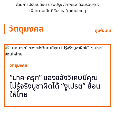
ด้วยการปรับเปลี่ยน ปรับปรุง สภาพแวดล้อมรอบๆตัว
เพื่อความเป็นศิริมงคลในแบบไทยๆ
วัตถุมงคล
ดูเพิ่มเติม
วัตถุมงคล
“นาค-ครุฑ” ของขลังวิเศษมีคุณ
ไม่รู้จริงบูชาผิดได้ “งูเปรต” ย้อน
ให้โทษ