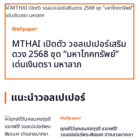
Wallpaper
MTHAI เปิดตัว วอลเปเปอร์เสริม
ดวง 2568 ชุด “มหาโภคทรัพย์”
เด่นเงินตรา มหาลาภ
แนะนำวอลเปเปอร์
Wallpaper
ฤกษ์ดีวันคเณศจตุรถี แจกฟรี!
วอลเปเปอร์พระพิฆเนศ ปางลาลบาคจา