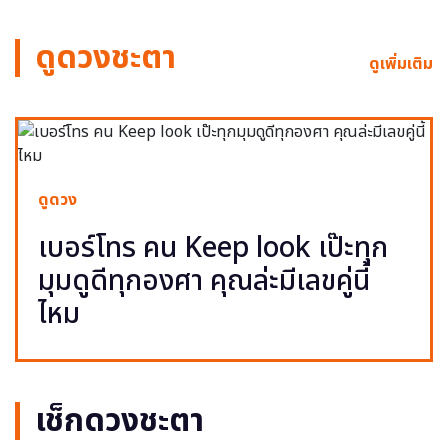
ดูดวงชะตา
ดูเพิ่มเติม
ดูดวง
เบอร์โทร คน Keep look เป๊ะทุก
มุมดูดีทุกองศา คุณล่ะมีเลขคู่นี้
ไหม
เช็กดวงชะตา