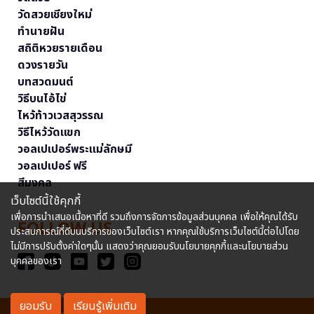
วัดสวยเชียงใหม่
ทำนายฝัน
สถิติหวยรายเดือน
ดวงรายวัน
บทสวดมนต์
วิธีบนไอ้ไข่
ไหว้ท้าวเวสสุวรรณ
วิธีไหว้วัดแขก
วอลเปเปอร์พระแม่ลักษมี
วอลเปเปอร์ ฟรี
สีมงคล
เว็บไซต์นี้ใช้คุกกี้
เพื่อการนำเสนอเนื้อหาที่ดี รวมถึงการจัดการข้อมูลส่วนบุคคล เพื่อให้คุณได้รับ
FOLLOW US
ประสบการณ์ที่ดีบนบริการของเว็บไซต์เรา หากคุณใช้บริการเว็บไซต์นี้ต่อไปโดย
ไม่มีการปรับตั้งค่าใดๆนั้น แสดงว่าคุณยอมรับนโยบายคุกกี้และนโยบายส่วน
บุคคลของเรา
ยอมรับ
เรียนรู้เพิ่มเติม