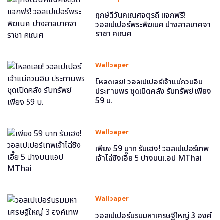
ฤกษ์ดีวันคเณศจตุรถี แจกฟรี!
วอลเปเปอร์พระพิฆเนศ ปางลาลบาคจา
ราชา คเณศ
Wallpaper
โหลดเลย! วอลเปเปอร์เจ้าแม่กวนอิม
ประทานพร ชุดเปิดคลัง รับทรัพย์ เพียง
59 บ.
Wallpaper
เพียง 59 บาท รับเฮง! วอลเปเปอร์เทพ
เจ้าไฉ่ซิงเอี๊ย 5 ปางบนแอป MThai
Wallpaper
วอลเปเปอร์บรมมหาเศรษฐีใหญ่ 3 องค์