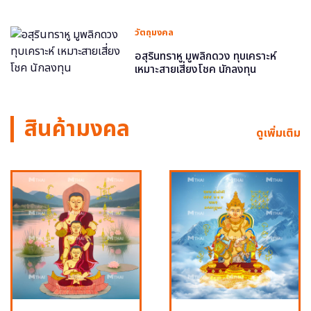
วัตถุมงคล
อสุรินทราหู มูพลิกดวง ทุบเคราะห์
เหมาะสายเสี่ยงโชค นักลงทุน
สินค้ามงคล
ดูเพิ่มเติม