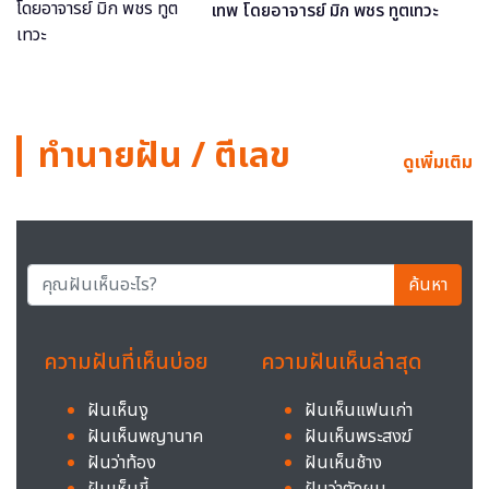
เทพ โดยอาจารย์ มิก พชร ทูตเทวะ
ทำนายฝัน / ตีเลข
ดูเพิ่มเติม
ค้นหา
ความฝันที่เห็นบ่อย
ความฝันเห็นล่าสุด
ฝันเห็นงู
ฝันเห็นแฟนเก่า
ฝันเห็นพญานาค
ฝันเห็นพระสงฆ์
ฝันว่าท้อง
ฝันเห็นช้าง
ฝันเห็นขี้
ฝันว่าตัดผม