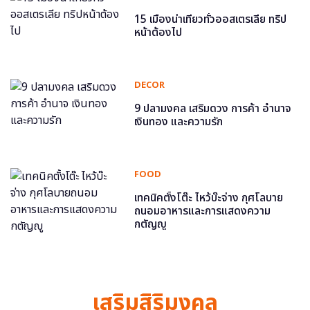
15 เมืองน่าเที่ยวทั่วออสเตรเลีย ทริป
หน้าต้องไป
DECOR
9 ปลามงคล เสริมดวง การค้า อำนาจ
เงินทอง และความรัก
FOOD
เทคนิคตั้งโต๊ะ ไหว้บ๊ะจ่าง กุศโลบาย
ถนอมอาหารและการแสดงความ
กตัญญู
เสริมสิริมงคล