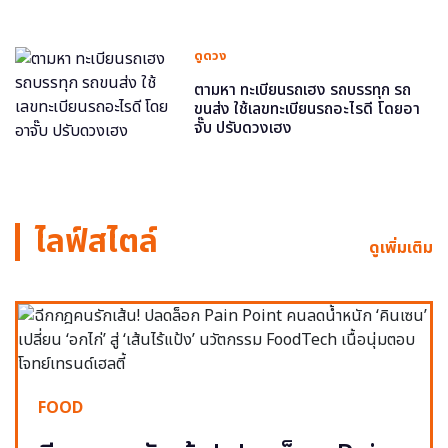
ดูดวง
ตามหา ทะเบียนรถเฮง รถบรรทุก รถ
ขนส่ง ใช้เลขทะเบียนรถอะไรดี โดยอา
จั๊บ ปรับดวงเฮง
ไลฟ์สไตล์
ดูเพิ่มเติม
FOOD