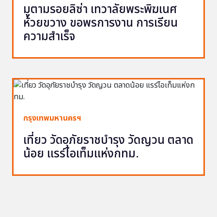
มูตามรอยลิซ่า เทวาลัยพระพิฆเนศ
ห้วยขวาง ขอพรการงาน การเรียน
ความสำเร็จ
กรุงเทพมหานครฯ
เที่ยว วัดอุภัยราชบำรุง วัดญวน ตลาด
น้อย แรร์ไอเท็มแห่งกทม.