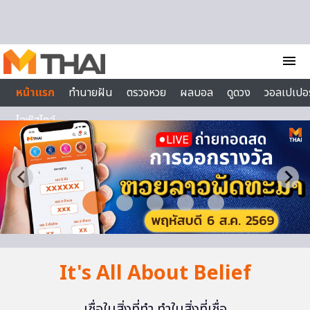
Skip to content
menu
หน้าแรก
ทำนายฝัน
ตรวจหวย
ผลบอล
ดูดวง
วอลเปเปอร
ไลฟ์สไตล์
It's All About Belief
เชื่อในสิ่งที่ทำ ทำในสิ่งที่เชื่อ