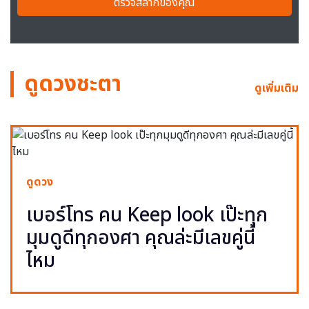
ตรวจสลากของคุณ
ดูดวงชะตา
ดูเพิ่มเติม
ดูดวง
เบอร์โทร คน Keep look เป๊ะทุก
มุมดูดีทุกองศา คุณล่ะมีเลขคู่นี้
ไหม