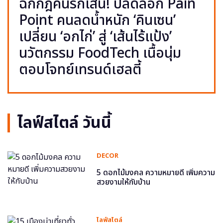
ฉีกกฎคนรักเส้น! ปลดล็อก Pain
Point คนลดน้ำหนัก ‘คินเซน’
เปลี่ยน ‘อกไก่’ สู่ ‘เส้นไร้แป้ง’
นวัตกรรม FoodTech เนื้อนุ่ม
ตอบโจทย์เทรนด์เฮลตี้
ไลฟ์สไตล์ วันนี้
DECOR
5 ดอกไม้มงคล ความหมายดี เพิ่มความ
สวยงามให้กับบ้าน
ไลฟ์สไตล์