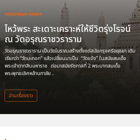
กรุงเทพมหานครฯ
ไหว้พระ สะเดาะเคราะห์ให้ชีวิตรุ่งโรจน์
ณ วัดอรุณราชวราราม
วัดอรุณราชวราราม เป็นวัดโบราณสร้างตั้งแต่สมัยกรุงศรีอยุธยา เดิม
เรียกว่า “วัดมะกอก” แล้วเปลี่ยนมาเป็น “วัดแจ้ง” ในสมัยสมเด็จ
พระเจ้าตากสินมหาราช ต่อมาสมัยรัชกาลที่ 2 พระบาทสมเด็จ
พระพุทธเลิศหล้านภาลัย ..
อ่านเรื่องราว