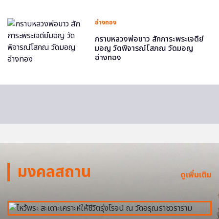
อ่างทอง
กราบหลวงพ่อขาว สักการะพระเจดีย์
มอญ วัดพิจารณ์โสภณ วัดมอญ
อ่างทอง
มงคลสถาน
ดูเพิ่มเติม