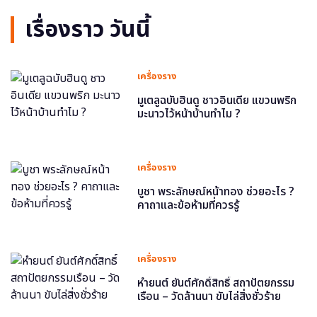
เรื่องราว วันนี้
เครื่องราง
มูเตลูฉบับฮินดู ชาวอินเดีย แขวนพริก
มะนาวไว้หน้าบ้านทำไม ?
เครื่องราง
บูชา พระลักษณ์หน้าทอง ช่วยอะไร ?
คาถาและข้อห้ามที่ควรรู้
เครื่องราง
หำยนต์ ยันต์ศักดิ์สิทธิ์ สถาปัตยกรรม
เรือน – วัดล้านนา ขับไล่สิ่งชั่วร้าย