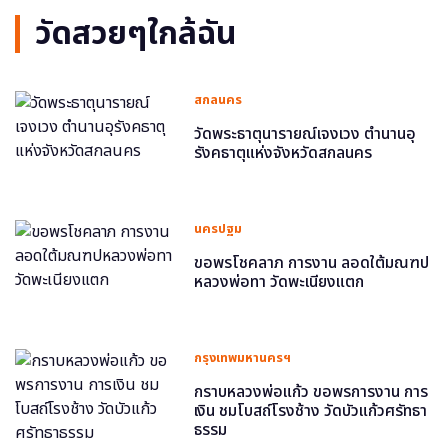
วัดสวยๆใกล้ฉัน
สกลนคร
วัดพระธาตุนารายณ์เจงเวง ตำนานอุ
รังคธาตุแห่งจังหวัดสกลนคร
นครปฐม
ขอพรโชคลาภ การงาน ลอดใต้มณฑป
หลวงพ่อทา วัดพะเนียงแตก
กรุงเทพมหานครฯ
กราบหลวงพ่อแก้ว ขอพรการงาน การ
เงิน ชมโบสถ์โรงช้าง วัดบัวแก้วศรัทธา
ธรรม