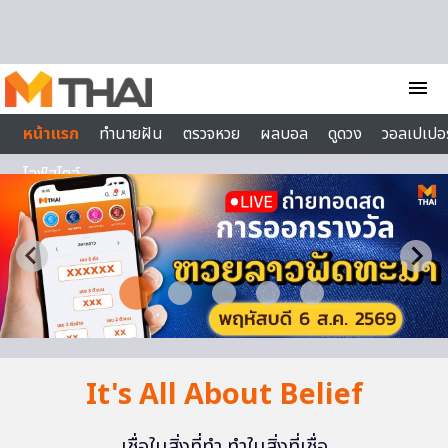
Skip to content
menu
หน้าแรก
ทำนายฝัน
ตรวจหวย
ผลบอล
ดูดวง
วอลเปเปอร
ไลฟ์สไตล์
It's All About Belief
เชื่อในสิ่งที่ทำ ทำในสิ่งที่เชื่อ