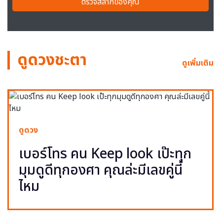
ตรวจสลากของคุณ
ดูดวงชะตา
ดูเพิ่มเติม
ดูดวง
เบอร์โทร คน Keep look เป๊ะทุก
มุมดูดีทุกองศา คุณล่ะมีเลขคู่นี้
ไหม