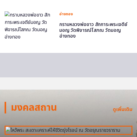
อ่างทอง
กราบหลวงพ่อขาว สักการะพระเจดีย์
มอญ วัดพิจารณ์โสภณ วัดมอญ
อ่างทอง
มงคลสถาน
ดูเพิ่มเติม