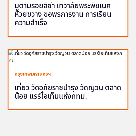
มูตามรอยลิซ่า เทวาลัยพระพิฆเนศ
ห้วยขวาง ขอพรการงาน การเรียน
ความสำเร็จ
กรุงเทพมหานครฯ
เที่ยว วัดอุภัยราชบำรุง วัดญวน ตลาด
น้อย แรร์ไอเท็มแห่งกทม.