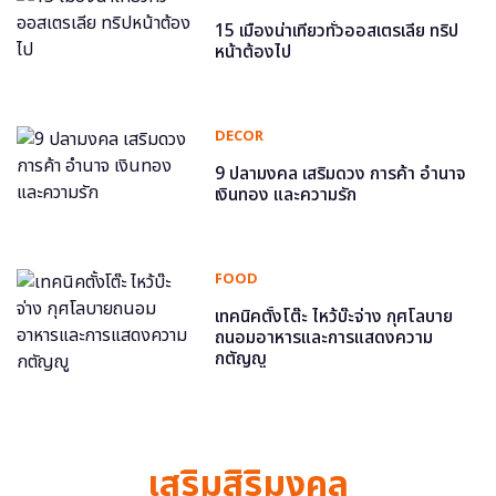
15 เมืองน่าเที่ยวทั่วออสเตรเลีย ทริป
หน้าต้องไป
DECOR
9 ปลามงคล เสริมดวง การค้า อำนาจ
เงินทอง และความรัก
FOOD
เทคนิคตั้งโต๊ะ ไหว้บ๊ะจ่าง กุศโลบาย
ถนอมอาหารและการแสดงความ
กตัญญู
เสริมสิริมงคล