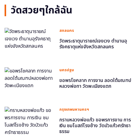
วัดสวยๆใกล้ฉัน
สกลนคร
วัดพระธาตุนารายณ์เจงเวง ตำนานอุ
รังคธาตุแห่งจังหวัดสกลนคร
นครปฐม
ขอพรโชคลาภ การงาน ลอดใต้มณฑป
หลวงพ่อทา วัดพะเนียงแตก
กรุงเทพมหานครฯ
กราบหลวงพ่อแก้ว ขอพรการงาน การ
เงิน ชมโบสถ์โรงช้าง วัดบัวแก้วศรัทธา
ธรรม