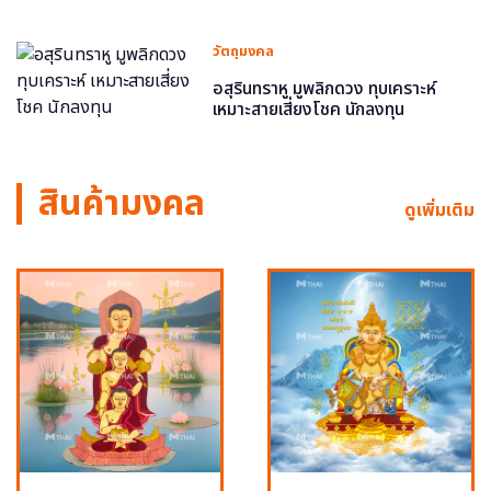
วัตถุมงคล
อสุรินทราหู มูพลิกดวง ทุบเคราะห์
เหมาะสายเสี่ยงโชค นักลงทุน
สินค้ามงคล
ดูเพิ่มเติม