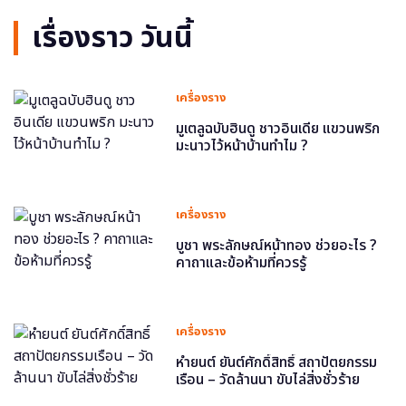
เรื่องราว วันนี้
เครื่องราง
มูเตลูฉบับฮินดู ชาวอินเดีย แขวนพริก
มะนาวไว้หน้าบ้านทำไม ?
เครื่องราง
บูชา พระลักษณ์หน้าทอง ช่วยอะไร ?
คาถาและข้อห้ามที่ควรรู้
เครื่องราง
หำยนต์ ยันต์ศักดิ์สิทธิ์ สถาปัตยกรรม
เรือน – วัดล้านนา ขับไล่สิ่งชั่วร้าย