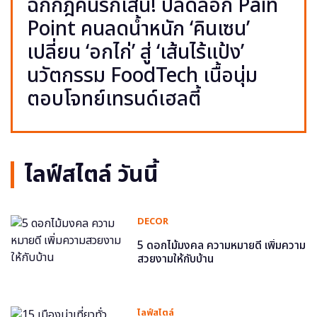
ฉีกกฎคนรักเส้น! ปลดล็อก Pain
Point คนลดน้ำหนัก ‘คินเซน’
เปลี่ยน ‘อกไก่’ สู่ ‘เส้นไร้แป้ง’
นวัตกรรม FoodTech เนื้อนุ่ม
ตอบโจทย์เทรนด์เฮลตี้
ไลฟ์สไตล์ วันนี้
DECOR
5 ดอกไม้มงคล ความหมายดี เพิ่มความ
สวยงามให้กับบ้าน
ไลฟ์สไตล์