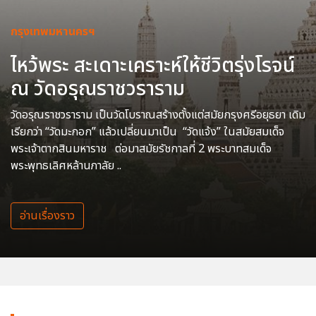
กรุงเทพมหานครฯ
ไหว้พระ สะเดาะเคราะห์ให้ชีวิตรุ่งโรจน์
ณ วัดอรุณราชวราราม
วัดอรุณราชวราราม เป็นวัดโบราณสร้างตั้งแต่สมัยกรุงศรีอยุธยา เดิม
เรียกว่า “วัดมะกอก” แล้วเปลี่ยนมาเป็น “วัดแจ้ง” ในสมัยสมเด็จ
พระเจ้าตากสินมหาราช ต่อมาสมัยรัชกาลที่ 2 พระบาทสมเด็จ
พระพุทธเลิศหล้านภาลัย ..
อ่านเรื่องราว