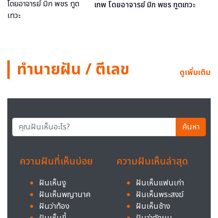
เทพ โดยอาจารย์ มิก พชร ทูตเทวะ
ทำนายฝัน / ตีเลข
ดูเพิ่มเติม
ค้นหา
ความฝันที่เห็นบ่อย
ความฝันเห็นล่าสุด
ฝันเห็นงู
ฝันเห็นแฟนเก่า
ฝันเห็นพญานาค
ฝันเห็นพระสงฆ์
ฝันว่าท้อง
ฝันเห็นช้าง
ฝันเห็นขี้
ฝันว่าตัดผม