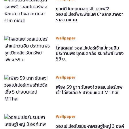
ฤกษ์ดีวันคเณศจตุรถี แจกฟรี!
วอลเปเปอร์พระพิฆเนศ ปางลาลบาคจา
ราชา คเณศ
Wallpaper
โหลดเลย! วอลเปเปอร์เจ้าแม่กวนอิม
ประทานพร ชุดเปิดคลัง รับทรัพย์ เพียง
59 บ.
Wallpaper
เพียง 59 บาท รับเฮง! วอลเปเปอร์เทพ
เจ้าไฉ่ซิงเอี๊ย 5 ปางบนแอป MThai
Wallpaper
วอลเปเปอร์บรมมหาเศรษฐีใหญ่ 3 องค์