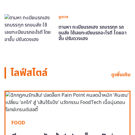
ดูดวง
ตามหา ทะเบียนรถเฮง รถบรรทุก รถ
ขนส่ง ใช้เลขทะเบียนรถอะไรดี โดยอา
จั๊บ ปรับดวงเฮง
ไลฟ์สไตล์
ดูเพิ่มเติม
FOOD